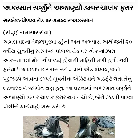
અકસ્માત સર્જીને અજાણ્યો ડમ્પર ચાલક ફરાર
સરખેજ-ધોળકા રોડ પર ગમખ્વાર અકસ્માત
(સંપૂર્ણ સમાચાર સેવા)
અમદાવાદના વેજલપુરમાં રહેતી અને અભ્યાસ અર્થે જતી ૨૦
વર્ષીય યુવતીનું સરખેજ-ધોળકા રોડ પર એક ગોઝારા
અકસ્માતમાં મોત નીપજ્યું હોવાની માહિતી મળી હતી. નવી
ફતેવાડી આઝાદનગર બસ સ્ટોપ પાસે એક બેકાબૂ અને
પૂરઝડપે આવતા ડમ્પરે યુવતીના એક્ટિવાને અડફેટે લેતા તેનું
ઘટનાસ્થળે જ મોત થયું હતું. આ ઘટનામાં અકસ્માત સર્જીને
અજાણ્યો ડમ્પર ચાલક ફરાર થઈ ગયો છે, જેને ઝડપી પાડવા
પોલીસે કાર્યવાહી શરૂ કરી છે.