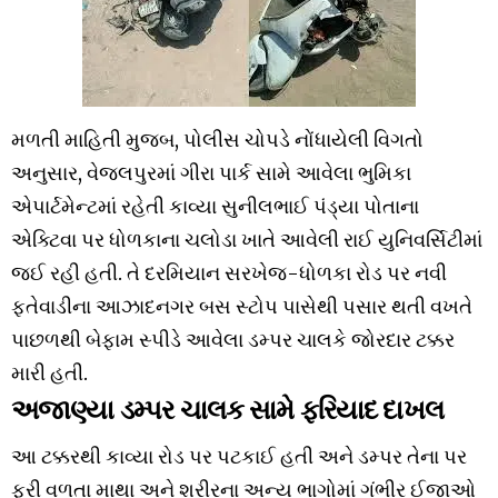
મળતી માહિતી મુજબ, પોલીસ ચોપડે નોંધાયેલી વિગતો
અનુસાર, વેજલપુરમાં ગીરા પાર્ક સામે આવેલા ભુમિકા
એપાર્ટમેન્ટમાં રહેતી કાવ્યા સુનીલભાઈ પંડ્યા પોતાના
એક્ટિવા પર ધોળકાના ચલોડા ખાતે આવેલી રાઈ યુનિવર્સિટીમાં
જઈ રહી હતી. તે દરમિયાન સરખેજ-ધોળકા રોડ પર નવી
ફતેવાડીના આઝાદનગર બસ સ્ટોપ પાસેથી પસાર થતી વખતે
પાછળથી બેફામ સ્પીડે આવેલા ડમ્પર ચાલકે જોરદાર ટક્કર
મારી હતી.
અજાણ્યા ડમ્પર ચાલક સામે ફરિયાદ દાખલ
આ ટક્કરથી કાવ્યા રોડ પર પટકાઈ હતી અને ડમ્પર તેના પર
ફરી વળતા માથા અને શરીરના અન્ય ભાગોમાં ગંભીર ઈજાઓ