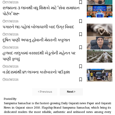
07/08/2026
રાજ્યના ૩ લાખથી વધુ શિક્ષકો માટે ‘સેવા સમાધાન
પોર્ટલ’ શરૂ
07/08/2026
પગારને લઇ પહેલાં બોલાચાલી બાદ ઉગ્ર વિવાદ
07/08/2026
દૂષિત પાણી અપાતુ હોવાની મેયરની કબુલાત
06/08/2026
હળવદ તાલુકામાં વરસાદથી ખેડૂતોની મહેનત પર
પાણી ફળ્યું
06/08/2026
વડોદરામાંથી ૪૧ લાખના કારોબારનો પર્દાફાશ
06/08/2026
Previous
Next
Posted By:
Sampurna Samachar is the fastest-growing Daily Gujarati news Paper and Gujarati
News in Gujarat since 2010. Flagship Brand Sampurna Samachar, which bring its
dedicated readers the most reliable, authentic and unbiased news among every