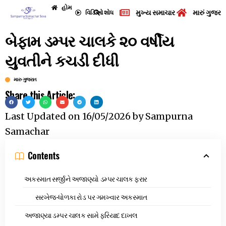
હોમ
મુખ્ય સમાચાર
મારું ગુજરા
વિડિઓ
શોધ
બેફામ ડમ્પર ચાલકે ૨૦ વર્ષીય
યુવતીને કચડી દીધી
મારુ ગુજરાત
Share this Article:
Last Updated on
16/05/2026
by
Sampurna
Samachar
Contents
અકસ્માત સર્જીને અજાણ્યો ડમ્પર ચાલક ફરાર
સરખેજ-ધોળકા રોડ પર ગમખ્વાર અકસ્માત
અજાણ્યા ડમ્પર ચાલક સામે ફરિયાદ દાખલ