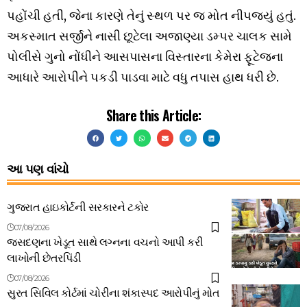
પહોંચી હતી, જેના કારણે તેનું સ્થળ પર જ મોત નીપજ્યું હતું.
અકસ્માત સર્જીને નાસી છૂટેલા અજાણ્યા ડમ્પર ચાલક સામે
પોલીસે ગુનો નોંધીને આસપાસના વિસ્તારના કેમેરા ફૂટેજના
આધારે આરોપીને પકડી પાડવા માટે વધુ તપાસ હાથ ધરી છે.
Share this Article:
આ પણ વાંચો
ગુજરાત હાઇકોર્ટની સરકારને ટકોર
07/08/2026
જસદણના ખેડૂત સાથે લગ્નના વચનો આપી કરી
લાખોની છેતરપિંડી
07/08/2026
સુરત સિવિલ કોર્ટમાં ચોરીના શંકાસ્પદ આરોપીનું મોત