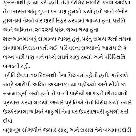
ક્રૂરતાથી હત્યા કરી હતી. તેણે દરમિયાનગીરી કરવા આવેલા
તેના સસરા અંતુ ગુપ્તા પર પણ હુમલો કર્યો હતો અને ગંભીર
હાલતમાં તેમને વારાણસી રિફર કરવામાં આવ્યા હતા. પ્રીતિ
અને અમિતના ૨૦૨૨માં પ્રેમ લગ્ન થયા હતા.
શરૂઆતમાં બધું સામાન્ય લાગતું હતું, પરંતુ સમય જતાં તેમના
સંબંધોમાં તિરાડ વધતી ગઈ. પરિવારના સભ્યોનો આરોપ છે કે
લગ્ન પછી પણ બંને વચ્ચે સંઘર્ષ ચાલુ રહ્યો અને પરિસ્થિતિ
બગડતી રહી.
પ્રીતિ છેલ્લા ૧૦ દિવસથી તેના પિયરમાં રહેતી હતી. ગઈકાલે
રાત્રે આરોપી અમિત અચાનક ત્યાં પહોંચ્યો અને સીધો જ
રૂમમાં ઘૂસી ગયો હતો. તે પત્ની પાસેથી બાળકને છીનવવાનો
પ્રયાસ કરવા લાગ્યો. જ્યારે પ્રીતિએ તેનો વિરોધ કર્યો, ત્યારે
ઉશ્કેરાયેલા અમિતે ચાકુથી તેના પર ઉપરાછાપરી હુમલો કરી
દીધો.
બૂમાબૂમ સાંભળીને જ્યારે સાસુ અને સસરા તેને બચાવવા દોડી