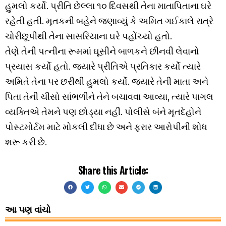
હુમલો કર્યો. પ્રીતિ છેલ્લા ૧૦ દિવસથી તેના માતાપિતાના ઘરે
રહેતી હતી. મૃતકની બહેને જણાવ્યું કે અમિત ગઈકાલે રાત્રે
ચોરીછૂપીથી તેના સાસરિયાના ઘરે પહોંચ્યો હતો.
તેણે તેની પત્નીના રૂમમાં ઘૂસીને બાળકને છીનવી લેવાનો
પ્રયાસ કર્યો હતો. જ્યારે પ્રીતિએ પ્રતિકાર કર્યો ત્યારે
અમિતે તેના પર છરીથી હુમલો કર્યો. જ્યારે તેની માતા અને
પિતા તેની ચીસો સાંભળીને તેને બચાવવા આવ્યા, ત્યારે પાગલ
વ્યક્તિએ તેમને પણ છોડ્યા નહીં. પોલીસે બંને મૃતદેહોને
પોસ્ટમોર્ટમ માટે મોકલી દીધા છે અને ફરાર આરોપીની શોધ
શરૂ કરી છે.
Share this Article:
આ પણ વાંચો