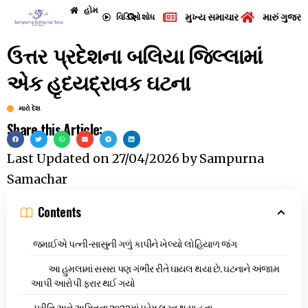
હોમ
મુખ્ય સમાચાર
મારું ગુજરા
વિડિઓ
શોધ
ઉત્તર પ્રદેશના બલિયા જિલ્લામાં
એક હૃદયદ્રાવક ઘટના
મારો દેશ
Share this Article:
Last Updated on
27/04/2026
by
Sampurna
Samachar
Contents
જમાઈએ પત્ની-સાસુની ગળું કાપીને ખેલ્યો લોહિયાળ જંગ
આ હુમલામાં સસરા પણ ગંભીર રીતે ઘાયલ થયા છે. ઘટનાને અંજામ
આપી આરોપી ફરાર થઈ ગયો
પ્રીતિ અને અમિતના ૨૦૨૨માં પ્રેમ લગ્ન થયા હતા