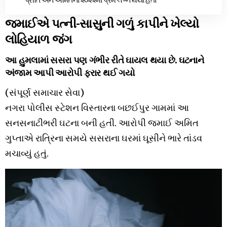
જમાઈએ પત્ની-સાસુની ગળું કાપીને ખેલ્યો
લોહિયાળ જંગ
આ હુમલામાં સસરા પણ ગંભીર રીતે ઘાયલ થયા છે. ઘટનાને
અંજામ આપી આરોપી ફરાર થઈ ગયો
(સંપૂર્ણ સમાચાર સેવા)​
નગરા પોલીસ સ્ટેશન વિસ્તારના બછઈપુર ગામમાં આ
સનસનાટીભરી ઘટના બની હતી. આરોપી જમાઈ અમિત
ગુપ્તાએ રાત્રિના સમયે સસરાના ઘરમાં ઘૂસીને ભારે તાંડવ
મચાવ્યું હતું.