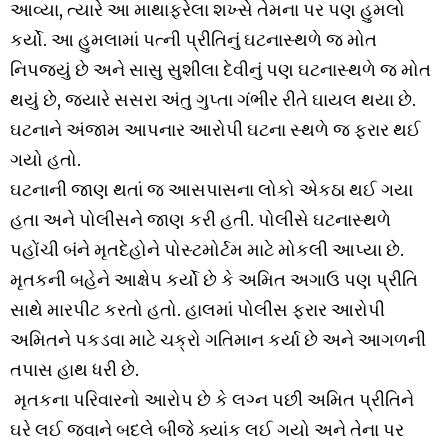
આવ્યા, ત્યારે આ માથાફરેલા શખ્સે તેમના પર પણ હુમલો
કર્યો. આ હુમલામાં પત્ની પ્રીતિનું ઘટનાસ્થળે જ મોત
નિપજ્યું છે અને સાસુ સુશીલા દેવીનું પણ ઘટનાસ્થળે જ મોત
થયું છે, જ્યારે સસરા અંતુ ગુપ્તા ગંભીર રીતે ઘાયલ થયા છે.
ઘટનાને અંજામ આપનાર આરોપી ઘટના સ્થળે જ ફરાર થઈ
ગયો હતો.
ઘટનાની જાણ થતાં જ આસપાસના લોકો એકઠા થઈ ગયા
હતા અને પોલીસને જાણ કરી હતી. પોલીસે ઘટનાસ્થળે
પહોંચી બંને મૃતદેહોને પોસ્ટમોર્ટમ માટે મોકલી આપ્યા છે.
મૃતકની બહેને આક્ષેપ કર્યો છે કે અમિત અગાઉ પણ પ્રીતિ
સાથે મારપીટ કરતો હતો. હાલમાં પોલીસ ફરાર આરોપી
અમિતને પકડવા માટે ચક્રો ગતિમાન કર્યા છે અને આગળની
તપાસ હાથ ધરી છે.
મૃતકના પરિવારનો આરોપ છે કે લગ્ન પછી અમિત પ્રીતિને
ઘરે લઈ જવાને બદલે બીજે ક્યાંક લઈ ગયો અને તેના પર