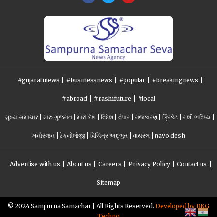
#gujaratinews
#businessnews
#popular
#breakingnews
#abroad
#rashifuture
#local
મુખ્ય સમાચાર
મારુ ગુજરાત
મારો દેશ
વિદેશ
વેપાર
રાજકારણ
ક્રિકેટ
રાશી ભવિષ્ય
મનોરંજન
ટેકનોલોજી
વિચિત્ર અદ્ભુત
વાયરલ
navo desh
Advertise with us
About us
Careers
Privacy Policy
Contact us
Sitemap
©️ 2024 Sampurna Samachar | All Rights Reserved.
Developed by BKG
Techno