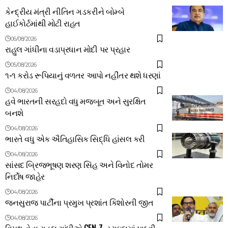
કેન્દ્રીય મંત્રી નીતિન ગડકરીને બોમ્બે
હાઈકોર્ટમાંથી મોટી રાહત
06/08/2026
રાહુલ ગાંધીના વડાપ્રધાન મોદી પર પ્રહાર
05/08/2026
૧-૧ કરોડ રૂપિયાનું વળતર આપો નહીંતર થશે ધરણાં
04/08/2026
હવે ભારતની સરહદો વધુ મજબૂત અને સુરક્ષિત
બનશે
04/08/2026
ભારતે વધુ એક ઐતિહાસિક સિદ્ધિ હાંસલ કરી
04/08/2026
સાંસદ બ્રિજભૂષણ શરણ સિંહ અને વિનોદ તોમર
નિર્દોષ જાહેર
04/08/2026
જનસુરાજ પાર્ટીના પ્રમુખ પ્રશાંત કિશોરની જીત
04/08/2026
વિપક્ષ નેતા રાહુલ ગાંધીએ GEN-Z સ્ટાઇલમાં પાઠવી