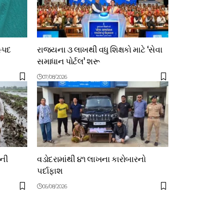
સ્પદ
રાજ્યના ૩ લાખથી વધુ શિક્ષકો માટે ‘સેવા
સમાધાન પોર્ટલ’ શરૂ
07/08/2026
ોની
વડોદરામાંથી ૪૧ લાખના કારોબારનો
પર્દાફાશ
06/08/2026