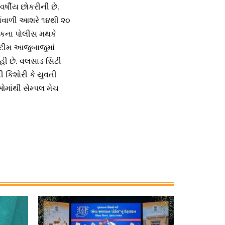
વર્ષીય છોકરીની છે.
ર્તાવાળી આશરે ૧૪થી ૨૦
જીકના પોલીસ મથકે
 ટીમ આજુબાજુમાં
હી છે. વલસાડ સિટી
 કિશોરી કે યુવતી
ુઓમાંથી સેમ્પલ મેચ