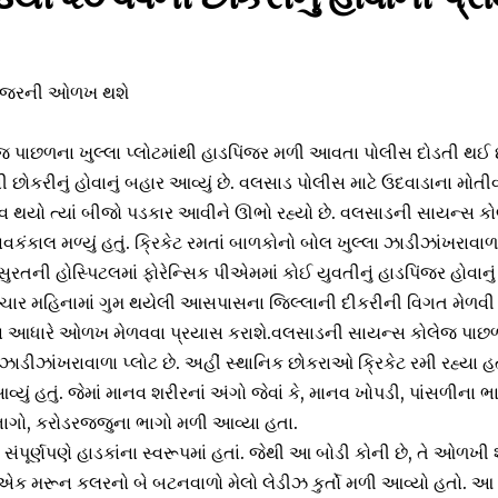
પિંજરની ઓળખ થશે
જ પાછળના ખુલ્લા પ્લોટમાંથી હાડપિંજર મળી આવતા પોલીસ દોડતી થઈ છ
ી છોકરીનું હોવાનું બહાર આવ્યું છે. વલસાડ પોલીસ માટે ઉદવાડાના મોતી
ોલ્વ થયો ત્યાં બીજો પડકાર આવીને ઊભો રહ્યો છે. વલસાડની સાયન્સ
વકંકાલ મળ્યું હતું. ક્રિકેટ રમતાં બાળકોનો બોલ ખુલ્લા ઝાડીઝાંખરાવાળ
તની હોસ્પિટલમાં ફોરેન્સિક પીએમમાં કોઈ યુવતીનું હાડપિંજર હોવાનું ખૂ
ણ-ચાર મહિનામાં ગુમ થયેલી આસપાસના જિલ્લાની દીકરીની વિગત મેળવી
ર્ટના આધારે ઓળખ મેળવવા પ્રયાસ કરાશે.વલસાડની સાયન્સ કોલેજ પ
ઝાડીઝાંખરાવાળા પ્લોટ છે. અહીં સ્થાનિક છોકરાઓ ક્રિકેટ રમી રહ્યા હ
્યું હતું. જેમાં માનવ શરીરનાં અંગો જેવાં કે, માનવ ખોપડી, પાંસળીના ભ
 ભાગો, કરોડરજ્જુના ભાગો મળી આવ્યા હતા.
સંપૂર્ણપણે હાડકાંના સ્વરૂપમાં હતાં. જેથી આ બોડી કોની છે, તે ઓળખ
 મરૂન કલરનો બે બટનવાળો મેલો લેડીઝ કુર્તો મળી આવ્યો હતો. આ મ