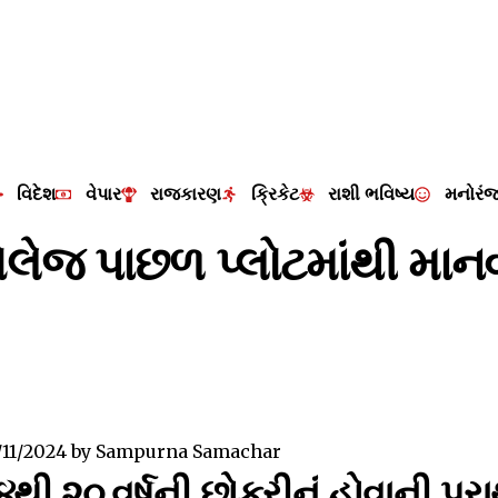
વિદેશ
વેપાર
રાજકારણ
ક્રિકેટ
રાશી ભવિષ્ય
મનોરં
લેજ પાછળ પ્લોટમાંથી મા
/11/2024
by
Sampurna Samachar
થી ૨૦ વર્ષની છોકરીનું હોવાની પ્