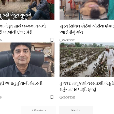
 ખેડૂત સાથે લગ્નના વચનો
સુરત સિવિલ કોર્ટમાં ચોરીના શંકા
 લાખોની છેતરપિંડી
આરોપીનું મોત
26
07/08/2026
ાણી અપાતુ હોવાની મેયરની
હળવદ તાલુકામાં વરસાદથી ખેડૂત
મહેનત પર પાણી ફળ્યું
26
06/08/2026
Previous
Next