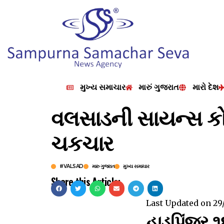
મુખ્ય સમાચાર
મારું ગુજરાત
મારો દેશ
વલસાડની સાયન્સ કો
ચકચાર
#VALSAD
મારુ ગુજરાત
મુખ્ય સમાચાર
Share this Article:
Last Updated on
29
હાડપિંજર ૧૪