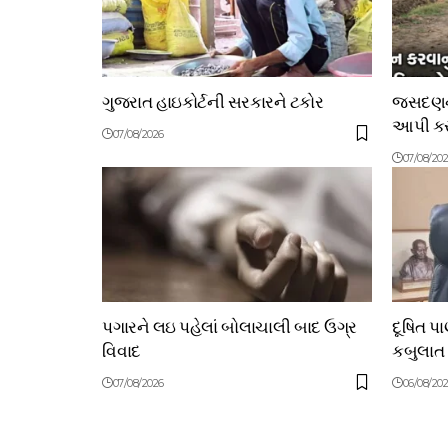
ગુજરાત હાઇકોર્ટની સરકારને ટકોર
જસદણના
આપી કરી
07/08/2026
07/08/20
પગારને લઇ પહેલાં બોલાચાલી બાદ ઉગ્ર
દૂષિત પ
વિવાદ
કબુલાત
07/08/2026
06/08/20