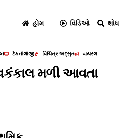
હોમ
વિડિઓ
શોધ
જન
ટેકનોલોજી
વિચિત્ર અદ્ભુત
વાયરલ
નવકંકાલ મળી આવતા
રાથમિક