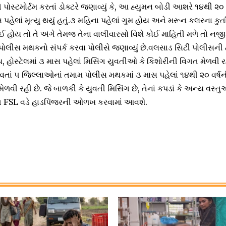
 પોસ્ટમોર્ટમ કરતાં ડોક્ટરે જણાવ્યું કે, આ હ્યુમન બોડી આશરે ૧૪થી ૨૦ 
સ પહેલાં મૃત્યુ થયું હતું.૩ મહિના પહેલાં ગુમ હોય અને મરૂન કલરના કુ
થઈ હોય તો તે અંગે તેમજ તેના વાલીવારસો વિશે કોઈ માહિતી મળે તો ન
ોલીસ મથકનો સંપર્ક કરવા પોલીસે જણાવ્યું છે.વલસાડ સિટી પોલીસની
 હોસ્ટેલમાં ૩ માસ પહેલાં મિસિંગ યુવતીઓ કે કિશોરીની વિગત મેળવી ર
વતાં ૫ જિલ્લાઓનાં તમામ પોલીસ મથકમાં ૩ માસ પહેલાં ૧૪થી ૨૦ વર્ષની
ેળવી રહી છે. જે બાળકી કે યુવતી મિસિંગ છે, તેનાં કપડાં કે અન્ય વસ્ત
્ત FSL વડે હાડપિંજરની ઓળખ કરવામાં આવશે.