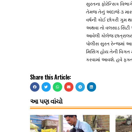
સુરતના ફોરેન્સિક વિભાગે
તેમજ તેનું અંદાજે ૩ મા
વર્ષની કોઈ છોકરી ગુમ 
અથવા તો વલસાડ સિટી પ
આવેલી કોલેજ છાત્રાલય,
પોલીસ સુરત રેન્જમાં આ
મિસિંગ હોય તેની વિગત મ
કરવામાં આવશે. હવે ફક
Share this Article:
આ પણ વાંચો