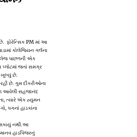
ે. ફોરેન્સિક PM માં આ
વાડામાં કોલેજિયન ગર્લના
 કોલેજ પાછળની એક
ા પ્લોટમાં જતાં સમગ્ર
લ્યું છે.
 રહી છે. ગુમ દીકરીઓના
ાછળ આવેલી સહજાનંદ
તા, ત્યારે એક હ્યુમન
ાગો, પગનાં હાડકાંના
ી શકાયું નથી.આ
ાનવ હાડપિંજરનું