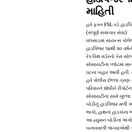
માહિતી
હવે ફક્ત FSL વડે હાડ
(સંપૂર્ણ સમાચાર સેવા)
વલસાડમાં સાયન્સ કોલે
હાડપિંજર ૧૪થી ૨૦ વર્ષન
રેપ વિથ મર્ડરનો કેસ સ
સોસાયટીના પ્લોટમાં માન
ઘટના બહાર આવી હતી. સુર
હવે પોલીસ છેલ્લા ત્ર
પરિવારને શોધીને રીપો
સોસાયટીના સામે ખુલ્લા 
બોડીનું હાડપિંજર મળી આવ
ભાગો, હાથનાં હાડકાંના
આ હ્યુમન બોડીનાં અંગો 
બનાવવાળી જગ્યાએથી એક