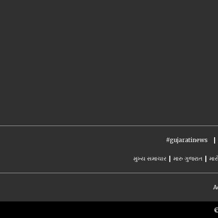
#gujaratinews
મુખ્ય સમાચાર
મારુ ગુજરાત
માર
A
©