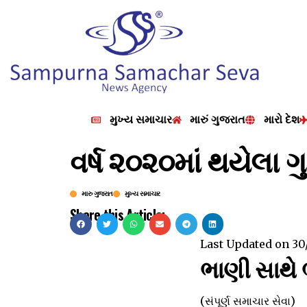
મુખ્ય સમાચાર
મારું ગુજરાત
મારો દેશ
વર્ષ ૨૦૨૦માં થયેલ
મારુ ગુજરાત
મુખ્ય સમાચાર
Share this Article:
Last Updated on
30
ભાણી સાથે 
(સંપૂર્ણ સમાચાર સેવા)