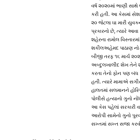
વર્ષ ૨૦૨૦માં ભાણી સાથે
કરી હતી. આ કેસમાં સેશન
૨૦ જેટલા ઘા મારી યુવક
પ્રકારનો છે, ત્યારે આ
શહેરના રામોલ વિસ્તારમા
શકીલઅહેમદ પાઠાણ નોકર
બીજી તરફ ૧૬ માર્ચ ૨૦
અબ્દુલખાલીદ શેખ તેને 
કરતા તેનો ફોન પણ બં
હતી. ત્યારે મામાએ સગીરા
હાલતમાં સલમાનને હોસ્પિ
પોલીસે હત્યાનો ગુનો ન
આ કેસ પહેલાં સરકારી વ
આરોપી સામેનો ગુનો પુર
સખ્તમાં સખ્ત સજા કર