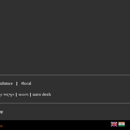
ifuture
#local
્ર અદ્ભુત
વાયરલ
navo desh
ap
no