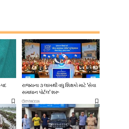
સ્પદ
રાજ્યના ૩ લાખથી વધુ શિક્ષકો માટે ‘સેવા
સમાધાન પોર્ટલ’ શરૂ
07/08/2026