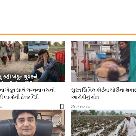
 ખેડૂત સાથે લગ્નના વચનો
સુરત સિવિલ કોર્ટમાં ચોરીના શંકા
 લાખોની છેતરપિંડી
આરોપીનું મોત
26
07/08/2026