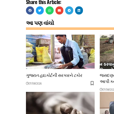
Share this Article:
આ પણ વાંચો
ગુજરાત હાઇકોર્ટની સરકારને ટકોર
જસદણના
આપી કરી
07/08/2026
07/08/20