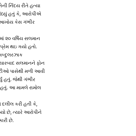
ની ર્નિદય રીતે હત્યા
્યું હતું કે, આરોપીએ
ે, આખોય કેસ ગંભીર
ામાં ૨૦ વર્ષિય સલમાન
પ્રેમ થઇ ગયો હતો.
અબ્દુલરઝાક
 ત્યારબાદ સલમાનને ફોન
રટીઓ પાસેથી મળી આવી
ં હતું. જેથી ગંભીર
 હતું. આ મામલે રામોલ
 દલીલ કરી હતી કે,
ો છે, ત્યારે આરોપીને
રી છે.