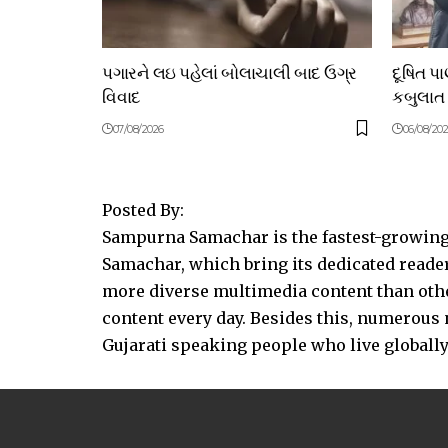
પગારને લઇ પહેલાં બોલાચાલી બાદ ઉગ્ર
દૂષિત પ
વિવાદ
કબુલાત
07/08/2026
06/08/20
Posted By:
Sampurna Samachar is the fastest-growing 
Samachar, which bring its dedicated reader
more diverse multimedia content than other
content every day. Besides this, numerou
Gujarati speaking people who live globally.