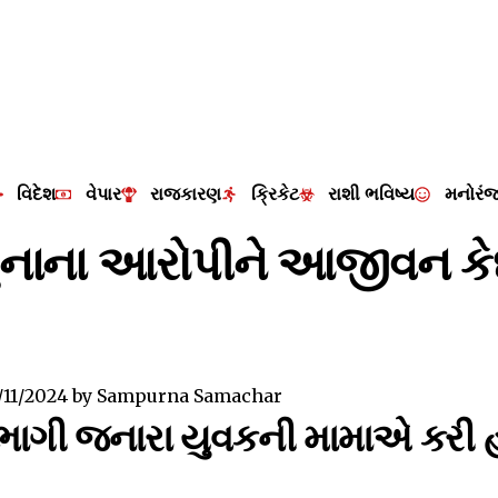
વિદેશ
વેપાર
રાજકારણ
ક્રિકેટ
રાશી ભવિષ્ય
મનોરં
ા ગુનાના આરોપીને આજીવન ક
/11/2024
by
Sampurna Samachar
ભાગી જનારા યુવકની મામાએ કરી હ