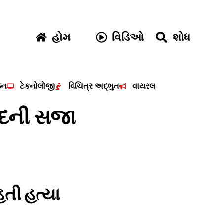
હોમ
વિડિઓ
શોધ
જન
ટેકનોલોજી
વિચિત્ર અદ્ભુત
વાયરલ
ેદની સજા
તી હત્યા