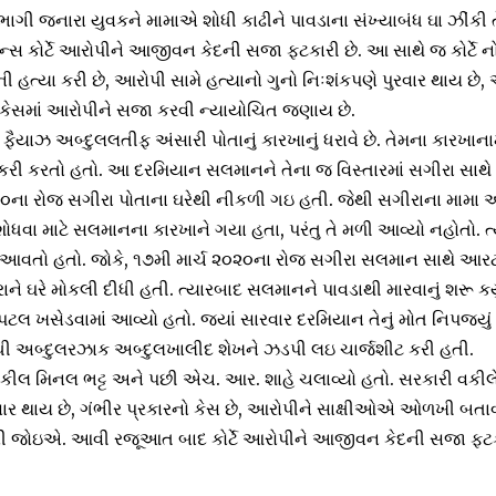
 ભાગી જનારા યુવકને મામાએ શોધી કાઢીને પાવડાના સંખ્યાબંધ ઘા ઝીંકી તે
્સ કોર્ટે આરોપીને આજીવન કેદની સજા ફટકારી છે. આ સાથે જ કોર્ટે નોંધ
ની હત્યા કરી છે, આરોપી સામે હત્યાનો ગુનો નિઃશંકપણે પુરવાર થાય છ
વા કેસમાં આરોપીને સજા કરવી ન્યાયોચિત જણાય છે.
ં ફૈયાઝ અબ્દુલલતીફ અંસારી પોતાનું કારખાનું ધરાવે છે. તેમના કારખાન
ી કરતો હતો. આ દરમિયાન સલમાનને તેના જ વિસ્તારમાં સગીરા સાથે 
૨૦ના રોજ સગીરા પોતાના ઘરેથી નીકળી ગઇ હતી. જેથી સગીરાના મામા 
શોધવા માટે સલમાનના કારખાને ગયા હતા, પરંતુ તે મળી આવ્યો નહોતો.
ધ આવતો હતો. જોકે, ૧૭મી માર્ચ ૨૦૨૦ના રોજ સગીરા સલમાન સાથે આ
ને ઘરે મોકલી દીધી હતી. ત્યારબાદ સલમાનને પાવડાથી મારવાનું શરૂ કર્યુ
ટલ ખસેડવામાં આવ્યો હતો. જ્યાં સારવાર દરમિયાન તેનું મોત નિપજ્યું
ોંધી અબ્દુલરઝાક અબ્દુલખાલીદ શેખને ઝડપી લઇ ચાર્જશીટ કરી હતી.
કીલ મિનલ ભટ્ટ અને પછી એચ. આર. શાહે ચલાવ્યો હતો. સરકારી વકીલે
વાર થાય છે, ગંભીર પ્રકારનો કેસ છે, આરોપીને સાક્ષીઓએ ઓળખી બતાવ્ય
વી જોઇએ. આવી રજૂઆત બાદ કોર્ટે આરોપીને આજીવન કેદની સજા ફટકા