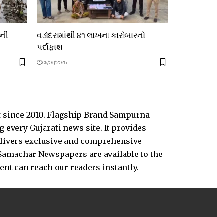
ોની
વડોદરામાંથી ૪૧ લાખના કારોબારનો
પર્દાફાશ
06/08/2026
t since 2010. Flagship Brand Sampurna
every Gujarati news site. It provides
delivers exclusive and comprehensive
Samachar Newspapers are available to the
vent can reach our readers instantly.