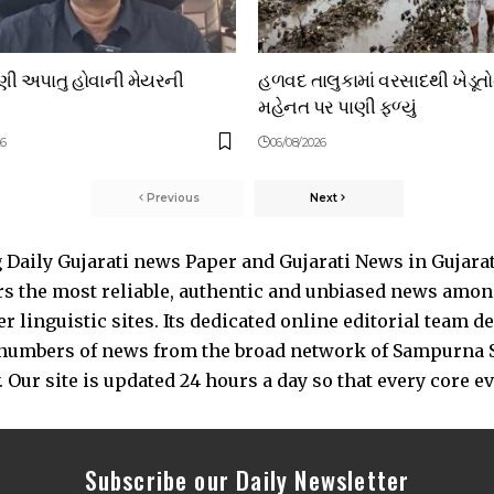
ાણી અપાતુ હોવાની મેયરની
હળવદ તાલુકામાં વરસાદથી ખેડૂત
મહેનત પર પાણી ફળ્યું
26
06/08/2026
Previous
Next
Daily Gujarati news Paper and Gujarati News in Gujara
s the most reliable, authentic and unbiased news among 
 linguistic sites. Its dedicated online editorial team 
s numbers of news from the broad network of Sampurna 
 Our site is updated 24 hours a day so that every core e
Subscribe our Daily Newsletter