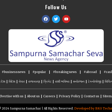
Follow Us
#businessnews
#popular
#breakingnews
#abroad
#rash
ો દેશ
વિદેશ
વેપાર
રાજકારણ
ક્રિકેટ
રાશી ભવિષ્ય
મનોરંજન
ટેકનોલોજી
વિચિત
dvertise with us
About us
Careers
Privacy Policy
Contact us
Sitem
️ 2024 Sampurna Samachar | All Rights Reserved.
Developed by BKG Tech