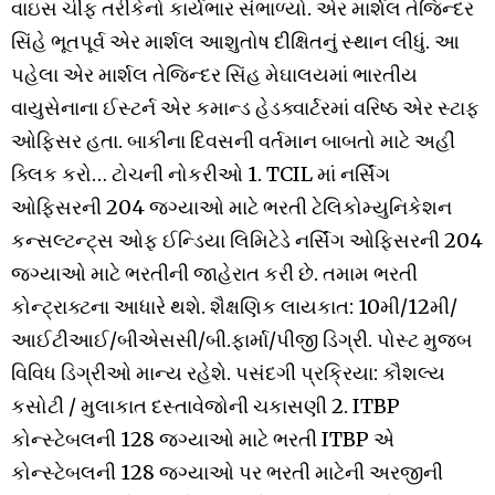
વાઇસ ચીફ તરીકેનો કાર્યભાર સંભાળ્યો. એર માર્શલ તેજિન્દર
સિંહે ભૂતપૂર્વ એર માર્શલ આશુતોષ દીક્ષિતનું સ્થાન લીધું. આ
પહેલા એર માર્શલ તેજિન્દર સિંહ મેઘાલયમાં ભારતીય
વાયુસેનાના ઈસ્ટર્ન એર કમાન્ડ હેડક્વાર્ટરમાં વરિષ્ઠ એર સ્ટાફ
ઓફિસર હતા. બાકીના દિવસની વર્તમાન બાબતો માટે અહીં
ક્લિક કરો… ટોચની નોકરીઓ 1. TCIL માં નર્સિંગ
ઓફિસરની 204 જગ્યાઓ માટે ભરતી ટેલિકોમ્યુનિકેશન
કન્સલ્ટન્ટ્સ ઓફ ઈન્ડિયા લિમિટેડે નર્સિંગ ઓફિસરની 204
જગ્યાઓ માટે ભરતીની જાહેરાત કરી છે. તમામ ભરતી
કોન્ટ્રાક્ટના આધારે થશે. શૈક્ષણિક લાયકાત: 10મી/12મી/
આઈટીઆઈ/બીએસસી/બી.ફાર્મા/પીજી ડિગ્રી. પોસ્ટ મુજબ
વિવિધ ડિગ્રીઓ માન્ય રહેશે. પસંદગી પ્રક્રિયા: કૌશલ્ય
કસોટી / મુલાકાત દસ્તાવેજોની ચકાસણી 2. ITBP
કોન્સ્ટેબલની 128 જગ્યાઓ માટે ભરતી ITBP એ
કોન્સ્ટેબલની 128 જગ્યાઓ પર ભરતી માટેની અરજીની