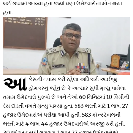
લઈ જવામાં આવ્યા હતા જ્યાં ઘણા ઉમેદવારોના મોત થયા
હતા.
આ
કેસની તપાસ કરી રહેલા અધિકારી આઈજી
હોમકરનું કહેવું છે કે અત્યાર સુધી મૃત્યુ પામેલા
તમામ ઉમેદવારો પુરૂષો છે અને તેઓ 60 મિનિટમાં 10 કિમીની
રેસ દોડતી વખતે મૃત્યુ પામ્યા હતા. 583 ભરતી માટે 1 લાખ 27
હજાર ઉમેદવારોએ પરીક્ષા આપી હતી. 583 કોન્સ્ટેબલની
ભરતી માટે 4 લાખ 44 હજાર ઉમેદવારોએ અરજી કરી હતી.
30 ઓગસ્ટ સુધી લગભગ 1 લાખ 27 હજાર ઉમેદવારોએ