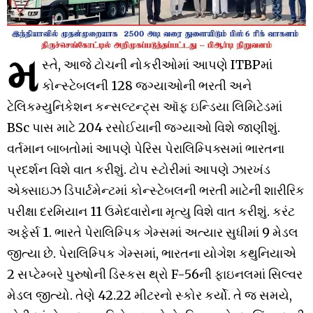
મ
સ્તે, આજે ટોચની નોકરીઓમાં આપણે ITBPમાં
કોન્સ્ટેબલની 128 જગ્યાઓની ભરતી અને
ટેલિકમ્યુનિકેશન કન્સલ્ટન્ટ્સ ઑફ ઇન્ડિયા લિમિટેડમાં
BSc પાસ માટે 204 રસોઈયાની જગ્યાઓ વિશે જાણીશું.
વર્તમાન બાબતોમાં આપણે પેરિસ પેરાલિમ્પિક્સમાં ભારતના
પ્રદર્શન વિશે વાત કરીશું. ટોપ સ્ટોરીમાં આપણે ઝારખંડ
એક્સાઇઝ ડિપાર્ટમેન્ટમાં કોન્સ્ટેબલની ભરતી માટેની શારીરિક
પરીક્ષા દરમિયાન 11 ઉમેદવારોના મૃત્યુ વિશે વાત કરીશું. કરંટ
અફેર્સ 1. ભારતે પેરાલિમ્પિક ગેમ્સમાં અત્યાર સુધીમાં 9 મેડલ
જીત્યા છે. પેરાલિમ્પિક ગેમ્સમાં, ભારતના યોગેશ કથુનિયાએ
2 સપ્ટેમ્બરે પુરુષોની ડિસ્કસ થ્રો F-56ની ફાઇનલમાં સિલ્વર
મેડલ જીત્યો. તેણે 42.22 મીટરનો સ્કોર કર્યો. તે જ સમયે,