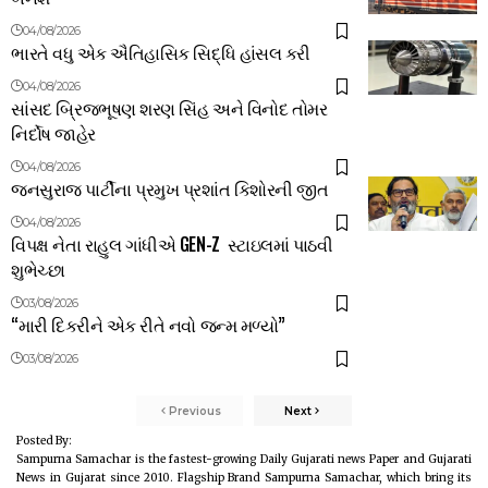
04/08/2026
ભારતે વધુ એક ઐતિહાસિક સિદ્ધિ હાંસલ કરી
04/08/2026
સાંસદ બ્રિજભૂષણ શરણ સિંહ અને વિનોદ તોમર
નિર્દોષ જાહેર
04/08/2026
જનસુરાજ પાર્ટીના પ્રમુખ પ્રશાંત કિશોરની જીત
04/08/2026
વિપક્ષ નેતા રાહુલ ગાંધીએ GEN-Z સ્ટાઇલમાં પાઠવી
શુભેચ્છા
03/08/2026
“મારી દિકરીને એક રીતે નવો જન્મ મળ્યો”
03/08/2026
Previous
Next
Posted By:
Sampurna Samachar is the fastest-growing Daily Gujarati news Paper and Gujarati
News in Gujarat since 2010. Flagship Brand Sampurna Samachar, which bring its