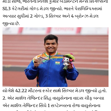
મોડી સાંજે, ભારતના નિતેશ કુમારે બેડમિન્ટન મેન્સ સિંગલ્સની
SL3 કેટેગરીમાં ગોલ્ડ મેડલ જીત્યો. ભારતે પેરાલિમ્પિક્સમાં
અત્યાર સુધીમાં 2 ગોલ્ડ, 3 સિલ્વર અને 4 બ્રોન્ઝ મેડલ
જીત્યા છે.
યોગેશે 42.22 મીટરના સ્કોર સાથે સિલ્વર મેડલ જીત્યો હતો.
2. એર માર્શલ તેજિન્દર સિંહ વાયુસેનાના વાઇસ ચીફ બન્યા
એર માર્શલ તેજિન્દર સિંઘે 1 સપ્ટેમ્બરના રોજ વાયુસેનાના