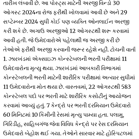
તારીખ લંબાવી છે. આ પોસ્ટ્સ માટેની અરજી વિન્ડો 30
ઓગસ્ટ 2024ના રોજ ફરીથી ખોલવામાં આવી છે અને 29
સપ્ટેમ્બર 2024 સુધી કોઈ પણ વ્યક્તિ ઓનલાઈન અરજી
કરી શકે છે. અગાઉ અરજીઓ 12 ઓગસ્ટથી શરૂ કરવામાં
આવી હતી. જે ઉમેદવારોએ પહેલાથી જ અરજી કરી છે
તેઓએ ફરીથી અરજી કરવાની જરૂર રહેશે નહીં. ટોચની વાર્તા
1. ઝારખંડમાં એક્સાઇઝ કોન્સ્ટેબલની ભરતી પરીક્ષામાં 11
ઉમેદવારોના મૃત્યુ થયા. ઝારખંડમાં આબકારી વિભાગમાં
કોન્સ્ટેબલની ભરતી માટેની શારીરિક પરીક્ષામાં અત્યાર સુધીમાં
11 ઉમેદવારોના મોત થયા છે. વાસ્તવમાં, 22 ઓગસ્ટથી 583
કોન્સ્ટેબલ પદો પર ભરતી માટે શારીરિક કસોટીનું આયોજન
કરવામાં આવ્યું હતું. 7 કેન્દ્રો પર ભરતી દરમિયાન ઉમેદવારો
60 મિનિટમાં 10 કિમીની રેસમાં મૃત્યુ પામ્યા હતા. પલામુ,
ગિરિડીહ, સાહિબગંજ જેવા વિવિધ કેન્દ્રો પર રેસ દરમિયાન
ઉમેદવારો બેહોશ થઈ ગયા. તેઓને સારવાર માટે હોસ્પિટલમાં