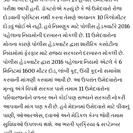
પરીક્ષા આપી હતી. ડૉક્ટરોએ કહ્યું છે કે જે ઉમેદવારો રોજ
દોડવાની પ્રેક્ટિસ નથી કરતા તેમણે અચાનક 10 કિલોમીટર
દોડવું જોઈએ નહીં. હવે નિમણૂક માટે પોલીસ હેડક્વાર્ટરે 2016
પહેલાના નિયમોની દરખાસ્ત મોકલી છે. 11 ઉમેદવારોના
મોતના કારણે પોલીસ હેડક્વાર્ટર દ્વારા શારીરિક કસોટીના
નિયમોમાં ફેરફાર માટે રાજ્ય સરકારને દરખાસ્ત મોકલી છે.
પોલીસ હેડક્વાર્ટર દ્વારા 2016 પહેલાના નિયમો એટલે કે 6
મિનિટમાં 1600 મીટર દોડ, લાંબી કૂદ, ​​ઉંચી કૂદનો સમાવેશ
કરવાની માંગણી કરવામાં આવી છે. આ ઉપરાંત ઉમેદવારોના
મૃત્યુ અંગે વિપક્ષે સરકાર પાસે તમામ 11 ઉમેદવારોના
પરિવારજનોને વળતર અને કોઈપણ સભ્યને સરકારી નોકરી
આપવાની માંગ પણ કરી છે. હવે મેદાનમાં ઉમેદવારો માટે પીવાનું
પાણી, ઓઆરએસ, દવાઓ અને મેડિકલ કેમ્પ જેવી તમામ
સુવિધાઓ ઉપલબ્ધ થશે. આ ભરતી પ્રક્રિયા 4 સપ્ટેમ્બર