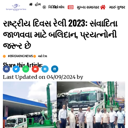
હોમ
મુખ્ય સમાચાર
મારું ગુજરા
વિડિઓ
શોધ
રાષ્ટ્રીય દિવસ રેલી 2023: સંવાદિતા
જાળવવા માટે બલિદાન, પ્રયત્નોની
જરૂર છે
#BREAKINGNEWS
મારો દેશ
Share this Article:
Last Updated on
04/09/2024
by