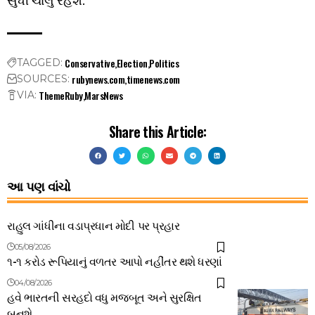
સુધી ચાલુ રહેશે.
Conservative
Election
Politics
TAGGED:
rubynews.com
timenews.com
SOURCES:
ThemeRuby
MarsNews
VIA:
Share this Article:
આ પણ વાંચો
રાહુલ ગાંધીના વડાપ્રધાન મોદી પર પ્રહાર
05/08/2026
૧-૧ કરોડ રૂપિયાનું વળતર આપો નહીંતર થશે ધરણાં
04/08/2026
હવે ભારતની સરહદો વધુ મજબૂત અને સુરક્ષિત
બનશે