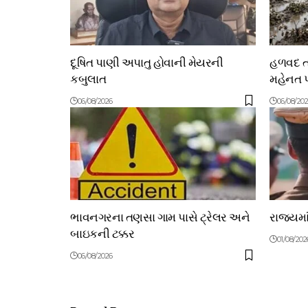
દૂષિત પાણી અપાતુ હોવાની મેયરની
હળવદ તા
કબુલાત
મહેનત પ
06/08/2026
06/08/20
ભાવનગરના તણસા ગામ પાસે ટ્રેલર અને
રાજ્યમા
બાઇકની ટક્કર
01/08/202
06/08/2026