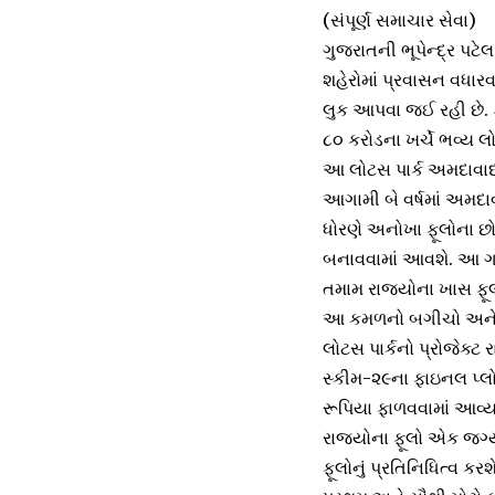
(સંપૂર્ણ સમાચાર સેવા)
ગુજરાતની ભૂપેન્દ્ર પટ
શહેરોમાં પ્રવાસન વધારવ
લુક આપવા જઈ રહી છે. 
૮૦ કરોડના ખર્ચે ભવ્ય લ
આ લોટસ પાર્ક અમદાવાદન
આગામી બે વર્ષમાં અમદાવ
ધોરણે અનોખા ફૂલોના છો
બનાવવામાં આવશે. આ ગા
તમામ રાજ્યોના ખાસ ફ
આ કમળનો બગીચો અનેક વ
લોટસ પાર્કનો પ્રોજેક્ટ 
સ્કીમ-૨૯ના ફાઇનલ પ્લો
રૂપિયા ફાળવવામાં આવ્ય
રાજ્યોના ફૂલો એક જગ્ય
ફૂલોનું પ્રતિનિધિત્વ 