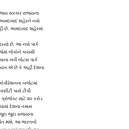
રાજ્ય સરકાર રાજ્યના
ાર અમદાવાદ શહેરને નવો
 છે. અમદાવાદ શહેરમાં
્યો છે. આ નવો પાર્ક
જેમાં લોકોને કાયમી
ના ખર્ચે લોટસ પાર્ક
યત એ છે કે અહીં દેશના
્પોરેશનના બજેટમાં
ેવસીટી પાસે ટીપી
્રોજેક્ટ માટે ૨૦ કરોડ
યામાં દેશના તમામ
જુદા જુદા રાજ્યના
્શિત થશે. આ ભારતનો