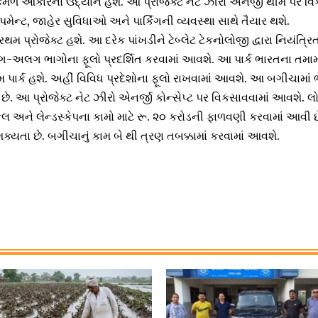
કમળ આકારનો ઉદ્યાન હશે. આ પ્રોજેક્ટ નેટ ઝીરો એનર્જી થીમ પર વ
વલપમેન્ટ, જાહેર સુવિધાઓ અને પાર્કિંગની વ્યવસ્થા સાથે તૈયાર થશે.
રથમ પ્રોજેક્ટ હશે. આ દરેક પાંખડીને ટેબ્લેટ ટેકનોલોજી દ્વારા નિયંત્ર
-અલગ ભાગોના ફૂલો પ્રદર્શિત કરવામાં આવશે. આ પાર્ક ભારતના તમામ ર
મ પાર્ક હશે. અહીં વિવિધ પ્રદેશોના ફૂલો રાખવામાં આવશે. આ બગીચામાં
ે. આ પ્રોજેક્ટ નેટ ઝીરો એનર્જી કોન્સેપ્ટ પર વિકસાવવામાં આવશે. લ
લ અને લેન્ડસ્કેપના કામો માટે રૂ. ૨૦ કરોડની ફાળવણી કરવામાં આવી છે
્યતા છે. બગીચાનું કામ બે થી ત્રણ તબક્કામાં કરવામાં આવશે.