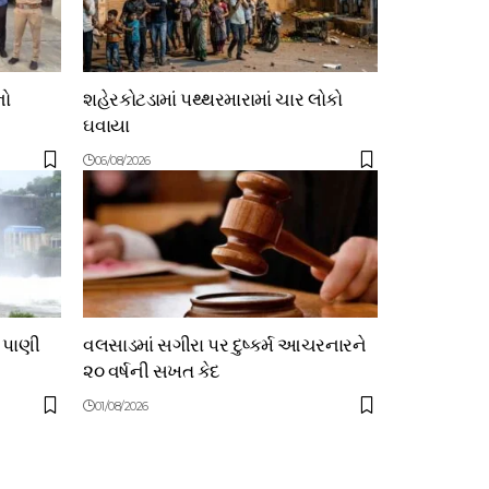
નો
શહેરકોટડામાં પથ્થરમારામાં ચાર લોકો
ઘવાયા
06/08/2026
 પાણી
વલસાડમાં સગીરા પર દુષ્કર્મ આચરનારને
૨૦ વર્ષની સખત કેદ
01/08/2026