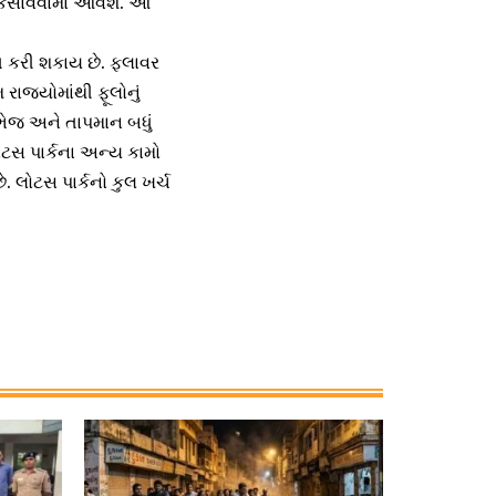
િકસાવવામાં આવશે. આ
િત કરી શકાય છે. ફ્લાવર
ાજ્યોમાંથી ફૂલોનું
 ભેજ અને તાપમાન બધું
ોટસ પાર્કના અન્ય કામો
. લોટસ પાર્કનો કુલ ખર્ચ