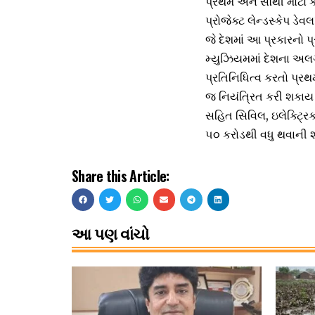
પ્રથમ અને સૌથી મોટો 
પ્રોજેક્ટ લેન્ડસ્કેપ ડે
જે દેશમાં આ પ્રકારનો પ્
મ્યુઝિયમમાં દેશના અલગ
પ્રતિનિધિત્વ કરતો પ્રથ
જ નિયંત્રિત કરી શકાય છ
સહિત સિવિલ, ઇલેક્ટ્રિક
૫૦ કરોડથી વધુ થવાની શક
Share this Article:
આ પણ વાંચો