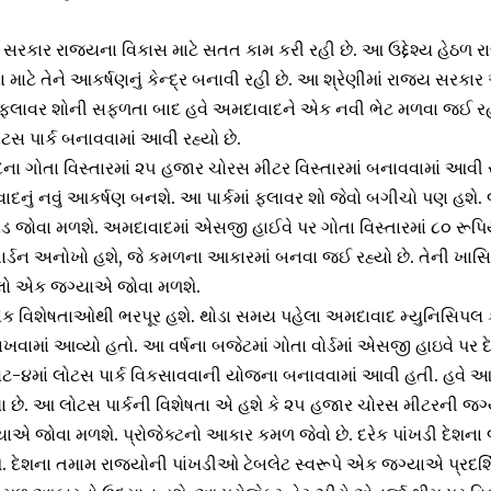
ેલ સરકાર રાજ્યના વિકાસ માટે સતત કામ કરી રહી છે. આ ઉદ્દેશ્ય હેઠળ 
ા માટે તેને આકર્ષણનું કેન્દ્ર બનાવી રહી છે. આ શ્રેણીમાં રાજ્ય સરક
ફ્લાવર શોની સફળતા બાદ હવે અમદાવાદને એક નવી ભેટ મળવા જઈ રહી
ોટસ પાર્ક બનાવવામાં આવી રહ્યો છે.
ા ગોતા વિસ્તારમાં ૨૫ હજાર ચોરસ મીટર વિસ્તારમાં બનાવવામાં આવી રહ
ાદનું નવું આકર્ષણ બનશે. આ પાર્કમાં ફ્લાવર શો જેવો બગીચો પણ હશે. 
ડ જોવા મળશે. અમદાવાદમાં એસજી હાઈવે પર ગોતા વિસ્તારમાં ૮૦ રૂપિયા
ર્ડન અનોખો હશે, જે કમળના આકારમાં બનવા જઈ રહ્યો છે. તેની ખાસિ
ૂલો એક જગ્યાએ જોવા મળશે.
િશેષતાઓથી ભરપૂર હશે. થોડા સમય પહેલા અમદાવાદ મ્યુનિસિપલ કોર
રાખવામાં આવ્યો હતો. આ વર્ષના બજેટમાં ગોતા વોર્ડમાં એસજી હાઇવે પર દ
ટ-૪માં લોટસ પાર્ક વિકસાવવાની યોજના બનાવવામાં આવી હતી. હવે આ પ
ા છે. આ લોટસ પાર્કની વિશેષતા એ હશે કે ૨૫ હજાર ચોરસ મીટરની જગ્
ાએ જોવા મળશે. પ્રોજેક્ટનો આકાર કમળ જેવો છે. દરેક પાંખડી દેશના 
કરશે. દેશના તમામ રાજ્યોની પાંખડીઓ ટેબલેટ સ્વરૂપે એક જગ્યાએ પ્રદર