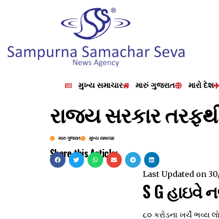
મુખ્ય સમાચાર
મારું ગુજરાત
મારો દેશ
રાજ્ય સરકાર તરફથ
મારુ ગુજરાત
મુખ્ય સમાચાર
Share this Article:
Last Updated on
30
S G હાઇવે 
૮૦ કરોડના ખર્ચે ભવ્ય લોટ