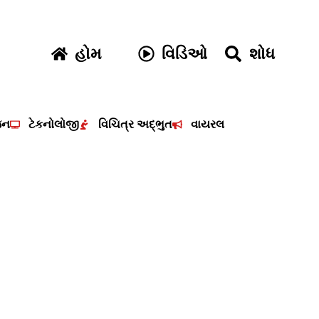
હોમ
વિડિઓ
શોધ
જન
ટેકનોલોજી
વિચિત્ર અદ્ભુત
વાયરલ