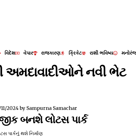
વિદેશ
વેપાર
રાજકારણ
ક્રિકેટ
રાશી ભવિષ્ય
મનોરં
ી અમદાવાદીઓને નવી ભેટ
/11/2024
by
Sampurna Samachar
નજીક બનશે લોટસ પાર્ક
સ પાર્કનું થશે નિર્માણ