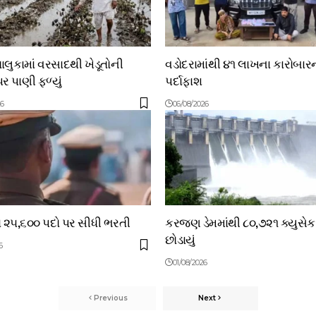
લુકામાં વરસાદથી ખેડૂતોની
વડોદરામાંથી ૪૧ લાખના કારોબાર
ર પાણી ફળ્યું
પર્દાફાશ
26
06/08/2026
ં ૨૫,૬૦૦ પદો પર સીધી ભરતી
કરજણ ડેમમાંથી ૮૦,૭૨૧ ક્યુસેક
છોડાયું
6
01/08/2026
Previous
Next