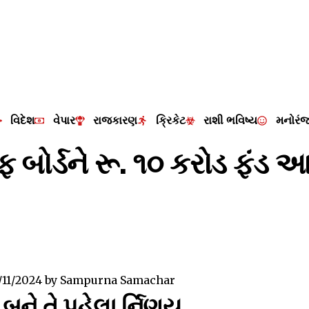
વિદેશ
વેપાર
રાજકારણ
ક્રિકેટ
રાશી ભવિષ્ય
મનોરં
્ફ બોર્ડને રૂ. ૧૦ કરોડ ફંડ
/11/2024
by
Sampurna Samachar
બને તે પહેલા ર્નિણય