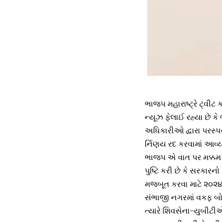
ભાજપ મહારાષ્ટ્રે ટ્‌વીટ
ન્યૂઝ ફેલાઈ રહ્યા છે ક
અધિકારીઓ દ્વારા પરસ્પ
ર્નિણય રદ કરવામાં આવ્યો
ભાજપ એ વાત પર મક્કમ છે
પુષ્ટિ કરી છે કે સરકારન
મજબૂત કરવા માટે ૨૦૨૪-
સંભાજી નગરમાં વકફ બોર
ત્યારે શિવસેના-યુબીટીએ ટ