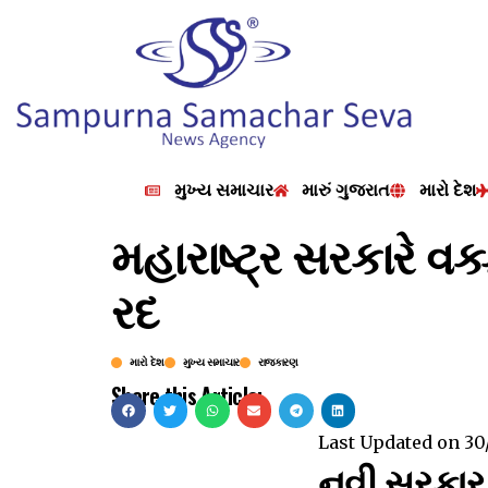
મુખ્ય સમાચાર
મારું ગુજરાત
મારો દેશ
મહારાષ્ટ્ર સરકારે વક
રદ
મારો દેશ
મુખ્ય સમાચાર
રાજકારણ
Share this Article:
Last Updated on
30
નવી સરકાર 