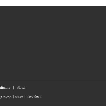
ifuture
#local
્ર અદ્ભુત
વાયરલ
navo desh