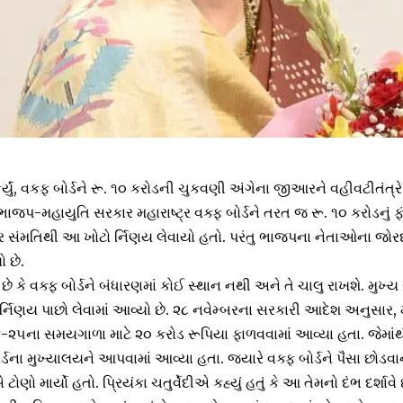
 કર્યું, વકફ બોર્ડને રૂ. ૧૦ કરોડની ચુકવણી અંગેના જીઆરને વહીવટીતંત્રે
ે ભાજપ-મહાયુતિ સરકાર મહારાષ્ટ્ર વક્ફ બોર્ડને તરત જ રૂ. ૧૦ કરોડનું 
ર સંમતિથી આ ખોટો ર્નિણય લેવાયો હતો. પરંતુ ભાજપના નેતાઓના જોર
 છે.
 કે વક્ફ બોર્ડને બંધારણમાં કોઈ સ્થાન નથી અને તે ચાલુ રાખશે. મુખ્
ો ર્નિણય પાછો લેવામાં આવ્યો છે. ૨૮ નવેમ્બરના સરકારી આદેશ અનુસાર, મહ
૨૫ના સમયગાળા માટે ૨૦ કરોડ રૂપિયા ફાળવવામાં આવ્યા હતા. જેમાંથી
્ડના મુખ્યાલયને આપવામાં આવ્યા હતા. જ્યારે વક્ફ બોર્ડને પૈસા છો
ોણો માર્યો હતો. પ્રિયંકા ચતુર્વેદીએ કહ્યું હતું કે આ તેમનો દંભ દર્શાવ