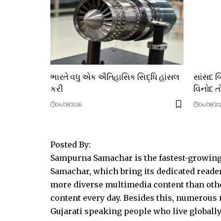
ભારતે વધુ એક ઐતિહાસિક સિદ્ધિ હાંસલ
સાંસદ 
કરી
વિનોદ તો
04/08/2026
04/08/20
Posted By:
Sampurna Samachar is the fastest-growing 
Samachar, which bring its dedicated reader
more diverse multimedia content than other
content every day. Besides this, numerou
Gujarati speaking people who live globally.