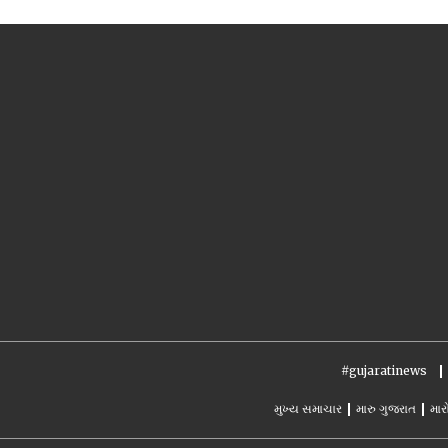
#gujaratinews
મુખ્ય સમાચાર
મારુ ગુજરાત
માર