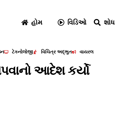
હોમ
વિડિઓ
શોધ
જન
ટેકનોલોજી
વિચિત્ર અદ્ભુત
વાયરલ
 આપવાનો આદેશ કર્યો