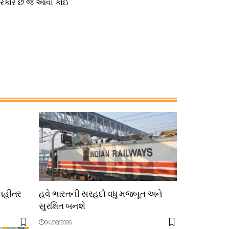
 સરકાર છે જે આવો કોઈ
નહીંતર
હવે ભારતની સરહદો વધુ મજબૂત અને
સુરક્ષિત બનશે
04/08/2026