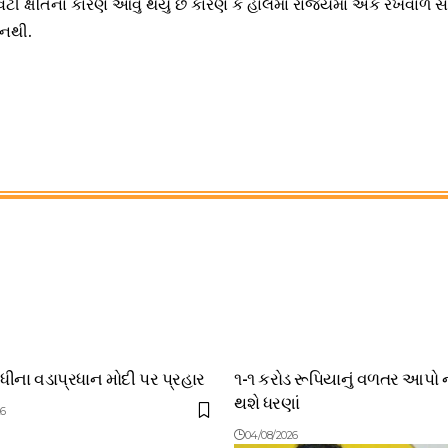
ીવટી ક્ષતિના કારણે આવું થયું છે કારણ કે હાલમાં રાજ્યમાં એક રખેવાળ
નથી.
ંધીના વડાપ્રધાન મોદી પર પ્રહાર
૧-૧ કરોડ રૂપિયાનું વળતર આપો 
થશે ધરણાં
26
04/08/2026