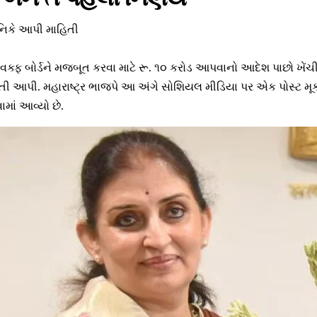
નિકે આપી માહિતી
ય વક્ફ બોર્ડને મજબૂત કરવા માટે રૂ. ૧૦ કરોડ આપવાનો આદેશ પાછો ખેંચ
ી આપી. મહારાષ્ટ્ર ભાજપે આ અંગે સોશિયલ મીડિયા પર એક પોસ્ટ મૂકી છ
ાં આવ્યો છે.