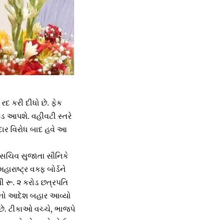
 રદ કરી દીધો છે. ફેક
ફંડ આપશે. વહીવટી સ્તરે
દાર વિરોધ બાદ હવે આ
ય સચિવ સુજાતા સૌનિકે
ારાષ્ટ્ર વક્ફ બોર્ડને
 રૂ. ૨ કરોડ છત્રપતિ
ડવાનો આદેશ બહાર આવ્યો
ે છે. ટીકાઓ વચ્ચે, ભાજપે