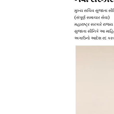
મુખ્ય સચિવ સુજાતા સૌ
(સંપૂર્ણ સમાચાર સેવા)
મહારાષ્ટ્ર સરકારે રાજ્
સુજાતા સૌનિકે આ માહિત
અગાઉનો આદેશ રદ કરવામ