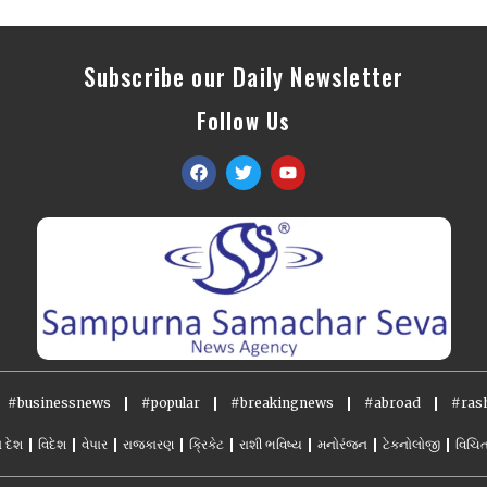
Subscribe our Daily Newsletter
Follow Us
#businessnews
#popular
#breakingnews
#abroad
#rash
ો દેશ
વિદેશ
વેપાર
રાજકારણ
ક્રિકેટ
રાશી ભવિષ્ય
મનોરંજન
ટેકનોલોજી
વિચિત