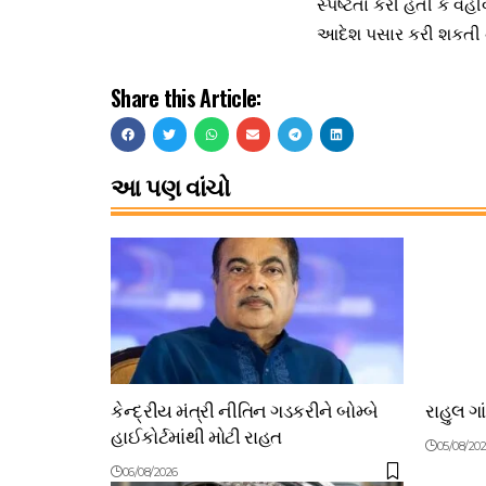
સ્પષ્ટતા કરી હતી કે વહ
આદેશ પસાર કરી શકતી 
Share this Article:
આ પણ વાંચો
કેન્દ્રીય મંત્રી નીતિન ગડકરીને બોમ્બે
રાહુલ ગા
હાઈકોર્ટમાંથી મોટી રાહત
05/08/20
06/08/2026