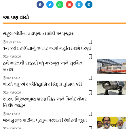
આ પણ વાંચો
રાહુલ ગાંધીના વડાપ્રધાન મોદી પર પ્રહાર
05/08/2026
૧-૧ કરોડ રૂપિયાનું વળતર આપો નહીંતર થશે ધરણાં
04/08/2026
હવે ભારતની સરહદો વધુ મજબૂત અને સુરક્ષિત
બનશે
04/08/2026
ભારતે વધુ એક ઐતિહાસિક સિદ્ધિ હાંસલ કરી
04/08/2026
સાંસદ બ્રિજભૂષણ શરણ સિંહ અને વિનોદ તોમર
નિર્દોષ જાહેર
04/08/2026
જનસુરાજ પાર્ટીના પ્રમુખ પ્રશાંત કિશોરની જીત
04/08/2026