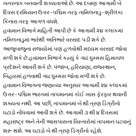
ખતરનાક બનવાની શક્યતાઓ છે. આ દબાણ આગામી બે
દિવસ દરમિયાન ઉત્તર-પશ્ચિમ તરફ તામિલનાડુ-શ્રીલંકા
કિનારા તરફ આગળ વધશે.
હવામાન વિભાગે માહિતી આપી છે કે આગામી ૨૪ કલાકમાં
તમિલનાડુમાં ભારેથી અતિભારે વરસાદ પડી શકે છે.
આજુબાજુના રાજ્યોમાં પણ હળવોથી મધ્યમ વરસાદ જોવા
મળી શકે છે.હવામાન વિભાગે કહ્યું કે ગાઢ ધુમ્મસ હિમાચલ
પ્રદેશને આવરી શકે છે. પંજાબ, હરિયાણા, રાજસ્થાન,
બિહારમાં હળવાથી ગાઢ ધુમ્મસ જોવા મળી શકે છે.
હવામાન વિભાગના જણાવ્યા અનુસાર આગામી ૨૪ કલાકમાં
ઉત્તર-પશ્ચિમ ભારતમાં તાપમાનમાં કોઈ ખાસ ફેરફાર થવાની
શક્યતા નથી. આ પછી, તાપમાનમાં બે થી ત્રણ ડિગ્રીનો
ઘટાડો નોંધવામાં આવી શકે છે. આગામી ૩ થી ૪ દિવસમાં
મહારાષ્ટ્ર અને તેની આસપાસના વિસ્તારોમાં તાપમાન ઘટવાનું
શરૂ થશે. આ ઘટાડો બે થી ત્રણ ડિગ્રીનો રહેશે.