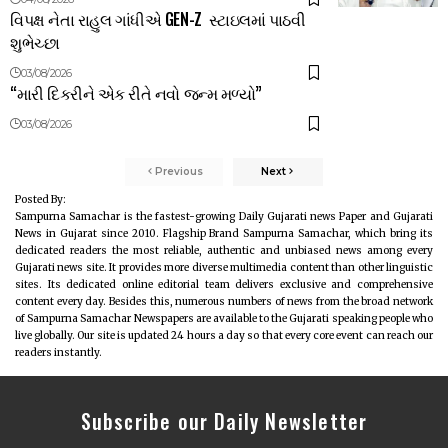
વિપક્ષ નેતા રાહુલ ગાંધીએ GEN-Z સ્ટાઇલમાં પાઠવી
શુભેચ્છા
03/08/2026
“મારી દિકરીને એક રીતે નવો જન્મ મળ્યો”
03/08/2026
Previous
Next
Posted By:
Sampurna Samachar is the fastest-growing Daily Gujarati news Paper and Gujarati
News in Gujarat since 2010. Flagship Brand Sampurna Samachar, which bring its
dedicated readers the most reliable, authentic and unbiased news among every
Gujarati news site. It provides more diverse multimedia content than other linguistic
sites. Its dedicated online editorial team delivers exclusive and comprehensive
content every day. Besides this, numerous numbers of news from the broad network
of Sampurna Samachar Newspapers are available to the Gujarati speaking people who
live globally. Our site is updated 24 hours a day so that every core event can reach our
readers instantly.
Subscribe our Daily Newsletter