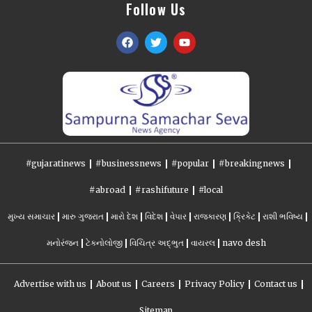
Follow Us
#gujaratinews
#businessnews
#popular
#breakingnews
#abroad
#rashifuture
#local
મુખ્ય સમાચાર
મારુ ગુજરાત
મારો દેશ
વિદેશ
વેપાર
રાજકારણ
ક્રિકેટ
રાશી ભવિષ્ય
મનોરંજન
ટેકનોલોજી
વિચિત્ર અદ્ભુત
વાયરલ
navo desh
Advertise with us
About us
Careers
Privacy Policy
Contact us
Sitemap