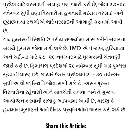
પ્રદેશ માટે વરસાદની સલાહ પણ જારી કરી છે, જેમાં ૨૭-૨૮
નવેમ્બર સુધી ઘણા વિસ્તારોમાં હળવાથી મધ્યમ વરસાદ અને
છૂટાછવાયા સ્થળોએ ભારે વરસાદની આગાહી કરવામાં આવી
છે.
ગાઢ ધુમ્મસની સ્થિતિ ઉત્તરીય રાજ્યોમાં ખાસ કરીને સવારના
સમયે ધુમ્મસ જાેવા મળી શકે છે. IMD એ પંજાબ, હરિયાણા
અને ચંદીગઢ માટે ૨૭-૨૯ નવેમ્બર માટે ધુમ્મસની ચેતવણી
જારી કરી છે. હિમાચલ પ્રદેશમાં ૨૮ નવેમ્બર સુધી ગાઢ ધુમ્મસ
રહેવાની ધારણા છે, જ્યારે ઉત્તર પ્રદેશમાં ૨૮-૩૦ નવેમ્બર
સુધી આવી જ સ્થિતિ જાેવા મળી શકે છે. અસરગ્રસ્ત
વિસ્તારોના રહેવાસીઓને સાવચેતી રાખવા અને તે મુજબ
આયોજન કરવાની સલાહ આપવામાં આવી છે, કારણ કે
હવામાન મુસાફરી અને દૈનિક પ્રવૃત્તિઓને અસર કરી શકે છે.
Share this Article: