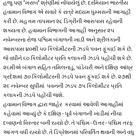
હજુ પણ ‘ખરાબ’ શ્રેણીમાં નોંધાયેલું છે. દરમિયાન ભારતીય
હવામાન વિભાગ એ સવારે કે રાત્રે મધ્યમ ધુમ્મસની આગાહી
કરી છે. મહત્તમ તાપમાન ૨૮ ડિગ્રીની આસપાસ રહેવાની
શક્યતા છે. હવામાન વિભાગની આગાહી અનુસાર ૨૫
નવેમ્બરના રોજ પશ્વિમ બંગાળની ખાડી અને શ્રીલંકાની
આસપાસ ૪૦થી ૫૦ કિલોમીટરની ઝડપે પવન ફૂંકાઈ શકે છે.
જે વધીને ૬૦ કિલોમીટર પ્રતિ કલાકની ઝડપે પહોંચી શકે છે.
૨૬મીએ બંગાળ સહિત તમિલનાડુ, પાંડેચરી અને દક્ષિણ આંધ્ર
પ્રદેશમાં ૭૦ કિલોમીટરની ઝડપે પવન ફૂંકાઈ શકે છે. ૨૭થી
૨૯ નવેમ્બર સુધીમાં પવનની ઝડપ ૭૫ કિલોમીટર પ્રતિ
કલાકની ઝડપે પહોંચી જશે.
હવામાન વિભાગ દ્વારા જાહેર કરવામાં આવેલી આગાહીમાં
કહેવામાં આવ્યું છે કે દક્ષિણ-પૂર્વ બંગાળની ખાડીમાં નીચા
દબાણનો વિસ્તાર બની રહ્યો છે. તે પશ્ચિમ-ઉત્તર-પશ્ચિમ તરફ
આગળ વધી રહ્યો છે. તે ડિપ્રેશનમાં પરિવર્તિત થવાની અને વધુ