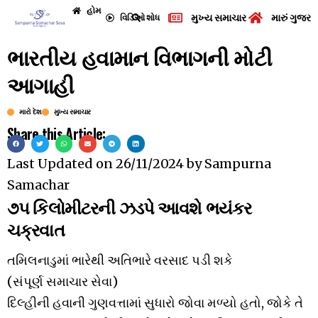
હોમ
મુખ્ય સમાચાર
મારું ગુજરા
વિડિઓ
શોધ
ભારતીય હવામાન વિભાગની મોટી
આગાહી
મારો દેશ
મુખ્ય સમાચાર
Share this Article:
Last Updated on
26/11/2024
by
Sampurna
Samachar
૭૫ કિલોમીટરની ઝડપે આવશે ભયંકર
ચક્રવાત
તમિલનાડુમાં ભારેથી અતિભારે વરસાદ પડી શકે
(સંપૂર્ણ સમાચાર સેવા)
દિલ્હીની હવાની ગુણવત્તામાં સુધારો જોવા મળ્યો હતો, જોકે તે