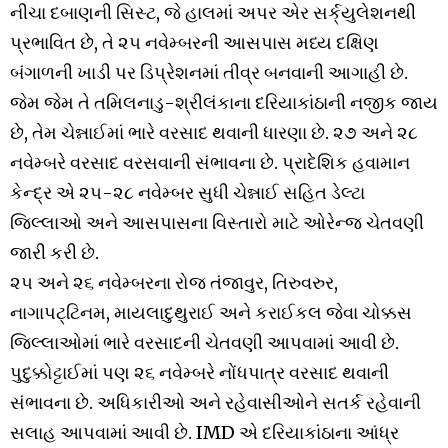
નીચા દબાણની સિસ્ટ, જે હાલમાં અપર એર સર્ક્‌યુલેશનથી
પ્રભાવિત છે, તે ૨૫ નવેમ્બરની આસપાસ મધ્ય દક્ષિણ
બંગાળની ખાડી પર ડિપ્રેશનમાં તીવ્ર બનવાની આગાહી છે.
જેમ જેમ તે તમિલનાડુ-શ્રીલંકાના દરિયાકાંઠાની નજીક જાય
છે, તેમ ચેન્નાઈમાં ભારે વરસાદ થવાની ધારણા છે. ૨૭ અને ૨૮
નવેમ્બરે વરસાદ વરસવાની સંભાવના છે. પ્રાદેશિક હવામાન
કેન્દ્ર એ ૨૫-૨૮ નવેમ્બર સુધી ચેન્નાઈ સહિત ડેલ્ટા
જિલ્લાઓ અને આસપાસના વિસ્તારો માટે ઓરેન્જ ચેતવણી
જારી કરી છે.
૨૫ અને ૨૬ નવેમ્બરના રોજ તંજાવુર, તિરુવરુર,
નાગાપટ્ટિનમ, માયલાદુથુરાઈ અને કરાઈકલ જેવા ચોક્કસ
જિલ્લાઓમાં ભારે વરસાદની ચેતવણી આપવામાં આવી છે.
પુદુક્કોટ્ટાઈમાં પણ ૨૬ નવેમ્બરે નોંધપાત્ર વરસાદ થવાની
સંભાવના છે. અધિકારીઓ અને રહેવાસીઓને સતર્ક રહેવાની
સલાહ આપવામાં આવી છે. IMD એ દરિયાકાંઠાના આંધ્ર