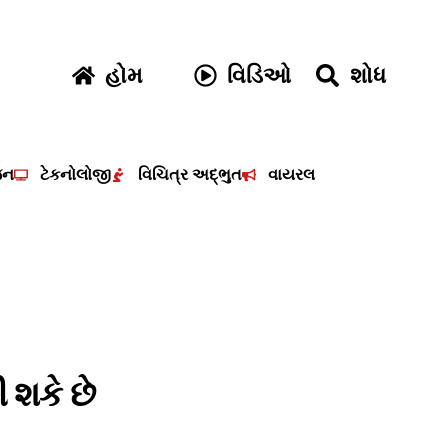
હોમ
વિડિઓ
શોધ
જન
ટેકનોલોજી
વિચિત્ર અદ્ભુત
વાયરલ
 શકે છે