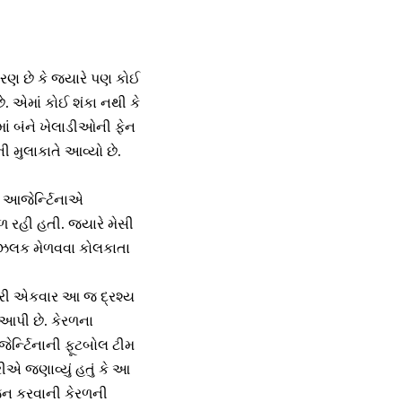
રણ છે કે જ્યારે પણ કોઈ
ે. એમાં કોઈ શંકા નથી કે
માં બંને ખેલાડીઓની ફેન
 મુલાકાતે આવ્યો છે.
 આજેર્ન્ટિનાએ
 રહી હતી. જ્યારે મેસી
ક ઝલક મેળવવા કોલકાતા
 ફરી એકવાર આ જ દ્રશ્ય
 આપી છે. કેરળના
ેર્ન્ટિનાની ફૂટબોલ ટીમ
રીએ જણાવ્યું હતું કે આ
ોજન કરવાની કેરળની