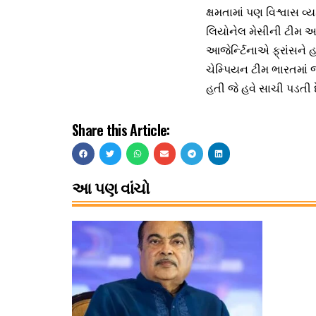
ક્ષમતામાં પણ વિશ્વાસ વ્ય
લિયોનેલ મેસીની ટીમ આજેર
આજેર્ન્ટિનાએ ફ્રાંસને હર
ચેમ્પિયન ટીમ ભારતમાં
હતી જે હવે સાચી પડતી દ
Share this Article:
આ પણ વાંચો