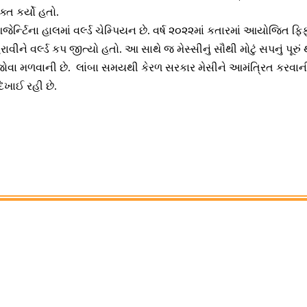
ક્ત કર્યો હતો.
્ન્ટિના હાલમાં વર્લ્ડ ચેમ્પિયન છે. વર્ષ ૨૦૨૨માં કતારમાં આયોજિત ફિફા
ાવીને વર્લ્ડ કપ જીત્યો હતો. આ સાથે જ મેસ્સીનું સૌથી મોટું સપનું પૂરું થ
 જોવા મળવાની છે. લાંબા સમયથી કેરળ સરકાર મેસીને આમંત્રિત કરવા
ેખાઈ રહી છે.