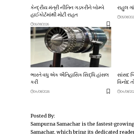
કેન્દ્રીય મંત્રી નીતિન ગડકરીને બોમ્બે
રાહુલ ગા
હાઈકોર્ટમાંથી મોટી રાહત
05/08/20
06/08/2026
ભારતે વધુ એક ઐતિહાસિક સિદ્ધિ હાંસલ
સાંસદ 
કરી
વિનોદ તો
04/08/2026
04/08/20
Posted By:
Sampurna Samachar is the fastest-growing 
Samachar, which bring its dedicated reader