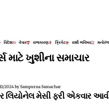
વિદેશ
વેપાર
રાજકારણ
ક્રિકેટ
રાશી ભવિષ્ય
મનોરં
સ માટે ખુશીના સમાચાર
/11/2024
by
Sampurna Samachar
ાર લિયોનેલ મેસી ફરી એકવાર આવી