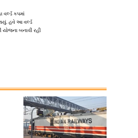
 વર્લ્ડ કપમાં
યું. હવે આ વર્લ્ડ
ની યોજના બનાવી રહી