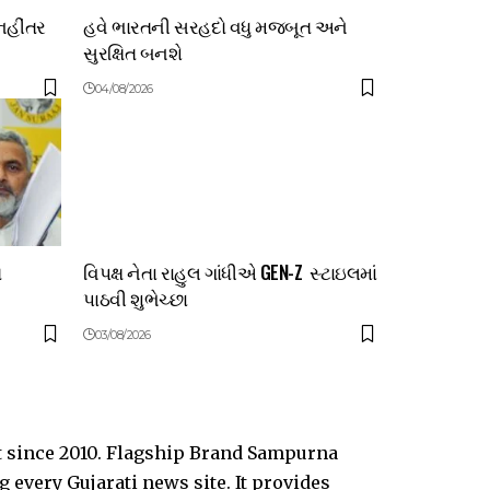
નહીંતર
હવે ભારતની સરહદો વધુ મજબૂત અને
સુરક્ષિત બનશે
04/08/2026
ત
વિપક્ષ નેતા રાહુલ ગાંધીએ GEN-Z સ્ટાઇલમાં
પાઠવી શુભેચ્છા
03/08/2026
t since 2010. Flagship Brand Sampurna
every Gujarati news site. It provides