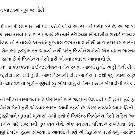
ગ ભારતમાં ખૂબ જ મોટી
ીવાનગી છે. ભારતમાં પણ કરોડો લોકો આ રમતને પસંદ કરે છે. આ જ કા
ોલ મેચ રમવા માટે ભારત આવે છે ત્યારે સ્ટેડિયમ ખીચોખીચ ભરાઈ જાય છ
્ટિયાનો રોનાલ્ડો અત્યારે ફૂટબોલ જગતના ૨ સૌથી મોટા સ્ટાર છે. ભારત
. રોનાલ્ડો હજુ ભારત આવ્યો નથી પરંતુ લિયોનેલ મેસી એક વખત ભારતની
હ્યા છે કે લિયોનેલ મેસી ફરી એકવાર ભારત આવવાનો છે.
૧માં કોલકાતામાં ઈન્ટરનેશનલ મેચ રમવા આવ્યો હતો. અહીં તેની ટીમ
ષ્ટ્રીય મેચ રમી હતી. આજેર્ન્ટિનાની ટીમ આ મેચ ૧-૦થી જીતવામાં સફળ
 ત્યારે દેશના ખૂણે-ખૂણેથી ફૂટબોલ ચાહકો તેમના સ્ટાર ખેલાડીની એ
ોની ભીડને સંભાળવા માટે પોલીસને ભારે જહેમત ઉઠાવવી પડી હતી. હવે
લિયોનેલ મેસી ફરી એકવાર ભારત આવી રહ્યો છે. કેરળ સરકારે આ માહિતી
રહીમાને બુધવારે ખુલાસો કર્યો હતો કે લિજેન્ડ લિયોનેલ મેસી સહિત આજ
ીય મેચ માટે રાજ્યની મુલાકાત લેશે. એક પત્રકાર પરિષદને સંબોધતા મંત્
પૂર્ણ દેખરેખ હેઠળ યોજવામાં આવશે. તેમણે ઐતિહાસિક પ્રસંગનું આય