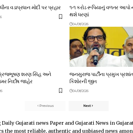
ંધીના વડાપ્રધાન મોદી પર પ્રહાર
૧-૧ કરોડ રૂપિયાનું વળતર આપો 
થશે ધરણાં
26
04/08/2026
બ્રિજભૂષણ શરણ સિંહ અને
જનસુરાજ પાર્ટીના પ્રમુખ પ્રશાં
મર નિર્દોષ જાહેર
કિશોરની જીત
26
04/08/2026
Previous
Next
Daily Gujarati news Paper and Gujarati News in Gujara
s the most reliable, authentic and unbiased news among 