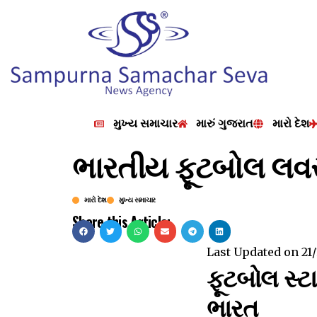
મુખ્ય સમાચાર
મારું ગુજરાત
મારો દેશ
ભારતીય ફૂટબોલ લવર્
મારો દેશ
મુખ્ય સમાચાર
Share this Article:
Last Updated on
21
ફૂટબોલ સ્ટ
ભારત