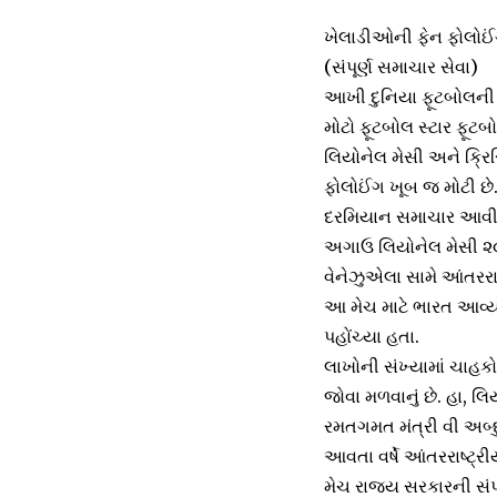
ખેલાડીઓની ફેન ફોલોઈં
(સંપૂર્ણ સમાચાર સેવા)
આખી દુનિયા ફૂટબોલની દ
મોટો ફૂટબોલ સ્ટાર ફૂટબ
લિયોનેલ મેસી અને ક્રિસ
ફોલોઈંગ ખૂબ જ મોટી છે
દરમિયાન સમાચાર આવી ર
અગાઉ લિયોનેલ મેસી ૨૦૧
વેનેઝુએલા સામે આંતરરા
આ મેચ માટે ભારત આવ્યો
પહોંચ્યા હતા.
લાખોની સંખ્યામાં ચાહક
જોવા મળવાનું છે. હા, 
રમતગમત મંત્રી વી અબ્દુ
આવતા વર્ષે આંતરરાષ્ટ્ર
મેચ રાજ્ય સરકારની સં