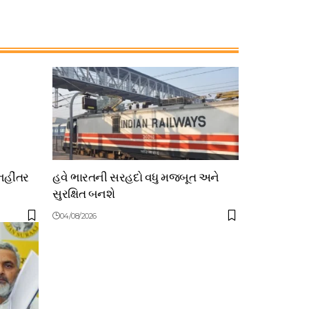
નહીંતર
હવે ભારતની સરહદો વધુ મજબૂત અને
સુરક્ષિત બનશે
04/08/2026