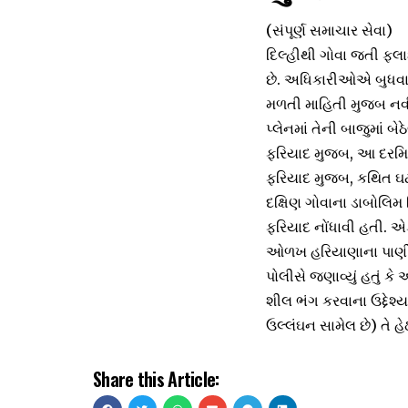
(સંપૂર્ણ સમાચાર સેવા)
દિલ્હીથી ગોવા જતી ફ્
છે. અધિકારીઓએ બુધવા
મળતી માહિતી મુજબ નવી 
પ્લેનમાં તેની બાજુમાં
ફરિયાદ મુજબ, આ દરમિય
ફરિયાદ મુજબ, કથિત ઘટન
દક્ષિણ ગોવાના ડાબોલિમ
ફરિયાદ નોંધાવી હતી. એક
ઓળખ હરિયાણાના પાણીપત
પોલીસે જણાવ્યું હતું
શીલ ભંગ કરવાના ઉદ્દેશ
ઉલ્લંઘન સામેલ છે) તે હે
Share this Article: