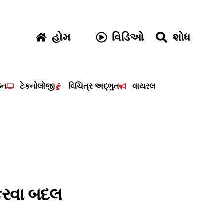
હોમ
વિડિઓ
શોધ
જન
ટેકનોલોજી
વિચિત્ર અદ્ભુત
વાયરલ
કરવા બદલ