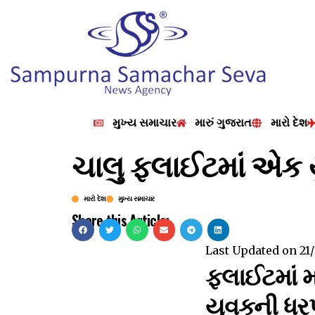
મુખ્ય સમાચાર
મારું ગુજરાત
મારો દેશ
ચાલુ ફ્લાઈટમાં એક 
મારો દેશ
મુખ્ય સમાચાર
Share this Article:
Last Updated on
21
ફ્લાઈટમાં
યુવકની ધ