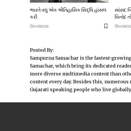
ભારતે વધુ એક ઐતિહાસિક સિદ્ધિ હાંસલ
સાંસદ 
કરી
વિનોદ તો
04/08/2026
04/08/20
Posted By:
Sampurna Samachar is the fastest-growing 
Samachar, which bring its dedicated reader
more diverse multimedia content than other
content every day. Besides this, numerou
Gujarati speaking people who live globally.