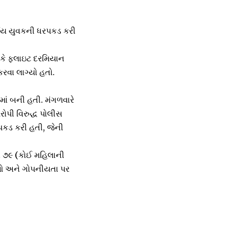
ષીય યુવકની ધરપકડ કરી
 કે ફ્લાઇટ દરમિયાન
રવા લાગ્યો હતો.
માં બની હતી. મંગળવારે
ોપી વિરુદ્ધ પોલીસ
રપકડ કરી હતી, જેની
ે ૭૯ (કોઈ મહિલાની
તુઓ અને ગોપનીયતા પર