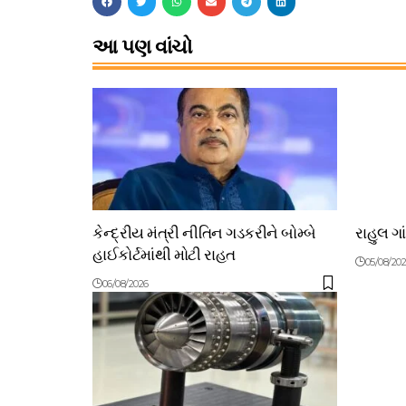
આ પણ વાંચો
કેન્દ્રીય મંત્રી નીતિન ગડકરીને બોમ્બે
રાહુલ ગા
હાઈકોર્ટમાંથી મોટી રાહત
05/08/20
06/08/2026