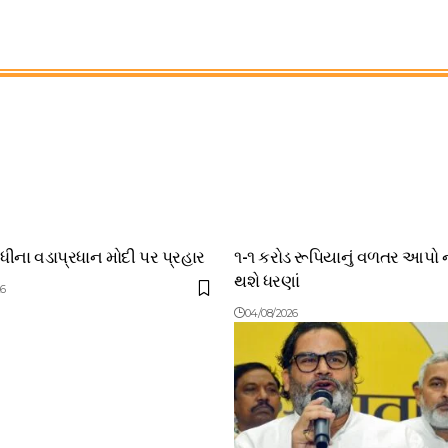
ંધીના વડાપ્રધાન મોદી પર પ્રહાર
૧-૧ કરોડ રૂપિયાનું વળતર આપો 
થશે ધરણાં
26
04/08/2026