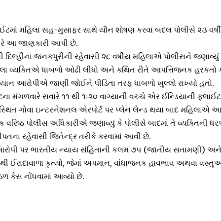
લાઈટમાં મહિલા સહ-મુસાફર સાથે યૌન શોષણ કરવા બદલ પોલીસે ૨૩ વર્
રે આ જાણકારી આપી છે.
દિલ્હીના જનકપુરીની રહેવાસી ૨૮ વર્ષીય મહિલાએ પોલીસને જણાવ્યું
 બેઠેલા વ્યક્તિએ ધાબળો ઓઢી લીધો અને કથિત રીતે આપત્તિજનક હરકતો ક
ાન આરોપીએ જાણી જોઈને પીડિતા તરફ ધાબળો ખુલ્લો રાખ્યો હતો.
ા મંગળવારે સવારે ૧૧ થી ૧ઃ૨૦ વાગ્યાની વચ્ચે એર ઈન્ડિયાની ફ્લાઈટ
 સ્થિત ગોવા ઇન્ટરનેશનલ એરપોર્ટ પર પ્લેન લેન્ડ થયા બાદ મહિલાએ આર
 વરિષ્ઠ પોલીસ અધિકારીએ જણાવ્યું કે પોલીસે બાદમાં તે વ્યક્તિની ધ
ના રહેવાસી જિતેન્દ્ર તરીકે કરવામાં આવી છે.
 કે આરોપી પર ભારતીય ન્યાય સંહિતાની કલમ ૭૫ (જાતીય સતામણી) અન
્યથી ઈરાદાવાળા કૃત્યો, જેમાં અપમાન, વાંધાજનક હાવભાવ અથવા વસ્
ઠળ કેસ નોંધવામાં આવ્યો છે.