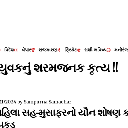
વિદેશ
વેપાર
રાજકારણ
ક્રિકેટ
રાશી ભવિષ્ય
મનોરં
યુવકનું શરમજનક કૃત્ય !!
/11/2024
by
Sampurna Samachar
 મહિલા સહ-મુસાફરનો યૌન શોષણ 
રપકડ