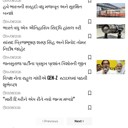
04/08/2026
હવે ભારતની સરહદો વધુ મજબૂત અને સુરક્ષિત
બનશે
04/08/2026
ભારતે વધુ એક ઐતિહાસિક સિદ્ધિ હાંસલ કરી
04/08/2026
સાંસદ બ્રિજભૂષણ શરણ સિંહ અને વિનોદ તોમર
નિર્દોષ જાહેર
04/08/2026
જનસુરાજ પાર્ટીના પ્રમુખ પ્રશાંત કિશોરની જીત
04/08/2026
વિપક્ષ નેતા રાહુલ ગાંધીએ GEN-Z સ્ટાઇલમાં પાઠવી
શુભેચ્છા
03/08/2026
“મારી દિકરીને એક રીતે નવો જન્મ મળ્યો”
03/08/2026
Previous
Next