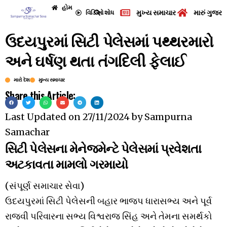
હોમ
મુખ્ય સમાચાર
મારું ગુજરા
વિડિઓ
શોધ
ઉદયપુરમાં સિટી પેલેસમાં પથ્થરમારો
અને ઘર્ષણ થતા તંગદિલી ફેલાઈ
મારો દેશ
મુખ્ય સમાચાર
Share this Article:
Last Updated on
27/11/2024
by
Sampurna
Samachar
સિટી પેલેસના મેનેજમેન્ટે પેલેસમાં પ્રવેશતા
અટકાવતા મામલો ગરમાયો
(સંપૂર્ણ સમાચાર સેવા)
ઉદયપુરમાં સિટી પેલેસની બહાર ભાજપ ધારાસભ્ય અને પૂર્વ
રાજવી પરિવારના સભ્ય વિશ્વરાજ સિંહ અને તેમના સમર્થકો