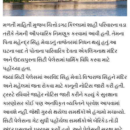
મળતી માહિતી મુજબ ચિત્તોડગઢ કિલ્લામાં શાહી પરિવારના વડા
તરીકે તેમની ઔપચારિક નિમણૂક કરવામાં આવી હતી. તેમના
પિતા મહેન્દ્ર સિંહ મેવાડનું તાજેતરમાં નિધન થયું હતું.આ
ઘટના બાદ તે પોતાના પારિવારિક દેવતા એકલિંગનાથ મંદિર
અને ઉદયપુરના સિટી પેલેસમાં ધાર્મિક વિધિ કરવા માટે
પહોંચ્યા હતા.
જ્યાં સિટી પેલેસમાં અરવિંદ સિંહ મેવાડે વિશ્વરાજ સિંહને મંદિર
અને મહેલમાં જતા રોકવા માટે કાનૂની નોટિસ જારી કરી હતી.
ટ્રસ્ટે રવિવારે જાહેર નોટિસ જારી કરીને કહ્યું કે સુરક્ષાના
કારણોસર કોઈ પણ અનધિકૃત વ્યક્તિને પ્રવેશ આપવામાં
આવશે નહીં. જેથી ગુસ્સે થયેલા સમર્થકોએ હંગામો મચાવ્યો.
સિટી પેલેસના ગેટ સુધી પહોંચેલા સમર્થકોએ બેરિકેડ તોડી
અંદર ઘૂસવાનો પ્રયાસ કર્યો હતો. અને પેલેસની સુરક્ષા માટે