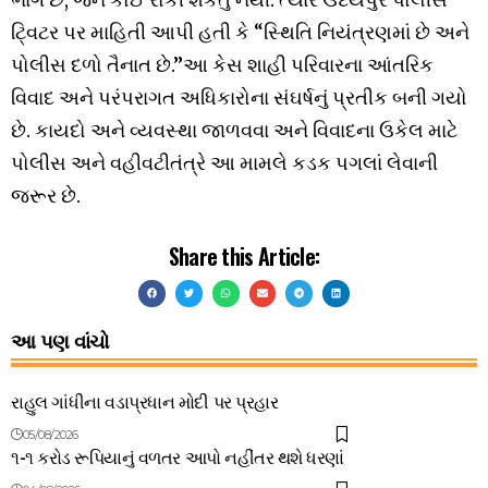
ટિ્‌વટર પર માહિતી આપી હતી કે “સ્થિતિ નિયંત્રણમાં છે અને
પોલીસ દળો તૈનાત છે.”આ કેસ શાહી પરિવારના આંતરિક
વિવાદ અને પરંપરાગત અધિકારોના સંઘર્ષનું પ્રતીક બની ગયો
છે. કાયદો અને વ્યવસ્થા જાળવવા અને વિવાદના ઉકેલ માટે
પોલીસ અને વહીવટીતંત્રે આ મામલે કડક પગલાં લેવાની
જરૂર છે.
Share this Article:
આ પણ વાંચો
રાહુલ ગાંધીના વડાપ્રધાન મોદી પર પ્રહાર
05/08/2026
૧-૧ કરોડ રૂપિયાનું વળતર આપો નહીંતર થશે ધરણાં