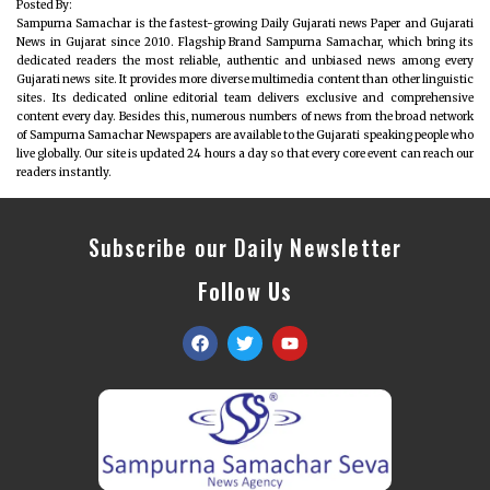
Posted By:
Sampurna Samachar is the fastest-growing Daily Gujarati news Paper and Gujarati
News in Gujarat since 2010. Flagship Brand Sampurna Samachar, which bring its
dedicated readers the most reliable, authentic and unbiased news among every
Gujarati news site. It provides more diverse multimedia content than other linguistic
sites. Its dedicated online editorial team delivers exclusive and comprehensive
content every day. Besides this, numerous numbers of news from the broad network
of Sampurna Samachar Newspapers are available to the Gujarati speaking people who
live globally. Our site is updated 24 hours a day so that every core event can reach our
readers instantly.
Subscribe our Daily Newsletter
Follow Us