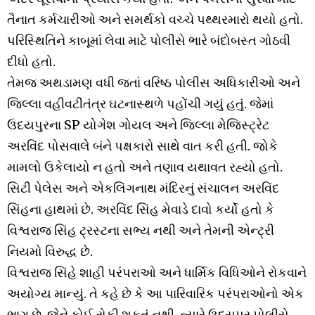
તૈનાત કર્મચારીઓ અને સમર્થકો વચ્ચે પથ્થરમારો થયો હતો.
પરિસ્થિતિને કાબૂમાં લેવા માટે પોલીસે ભારે બંદોબસ્ત ગોઠવી
દીધો હતો.
તેમજ અથડામણ વધી જતાં વરિષ્ઠ પોલીસ અધિકારીઓ અને
જિલ્લા વહીવટીતંત્ર ઘટનાસ્થળે પહોંચી ગયું હતું. જેમાં
ઉદયપુરના SP યોગેશ ગોયલ અને જિલ્લા મેજિસ્ટ્રેટ
અરવિંદ પોસવાલે બંને પક્ષકારો સાથે વાત કરી હતી. જોકે
મામલો ઉકેલાયો ન હતો અને તણાવ યથાવત રહ્યો હતો.
સિટી પેલેસ અને એકલિંગનાથ મંદિરનું સંચાલન અરવિંદ
સિંહના હાથમાં છે. અરવિંદ સિંહ મેવાડે દાવો કર્યો હતો કે
વિશ્વરાજ સિંહ ટ્રસ્ટના સભ્ય નથી અને તેમની એન્ટ્રી
નિયમો વિરુદ્ધ છે.
વિશ્વરાજ સિંહે શાહી પરંપરાઓ અને ધાર્મિક વિધિઓને રોકવાને
અયોગ્ય માન્યું. તે કહે છે કે આ પારિવારિક પરંપરાઓનો એક
ભાગ છે, જેને કોઈ રોકી શકતું નથી. ત્યારે ઉદયપુર પોલીસે