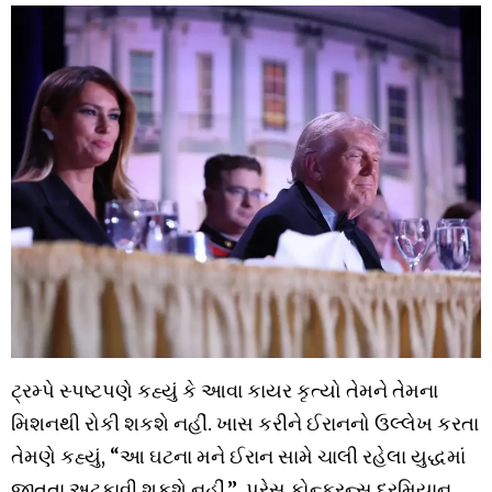
ટ્રમ્પે સ્પષ્ટપણે કહ્યું કે આવા કાયર કૃત્યો તેમને તેમના
મિશનથી રોકી શકશે નહીં. ખાસ કરીને ઈરાનનો ઉલ્લેખ કરતા
તેમણે કહ્યું, “આ ઘટના મને ઈરાન સામે ચાલી રહેલા યુદ્ધમાં
જીતતા અટકાવી શકશે નહીં.” પ્રેસ કોન્ફરન્સ દરમિયાન