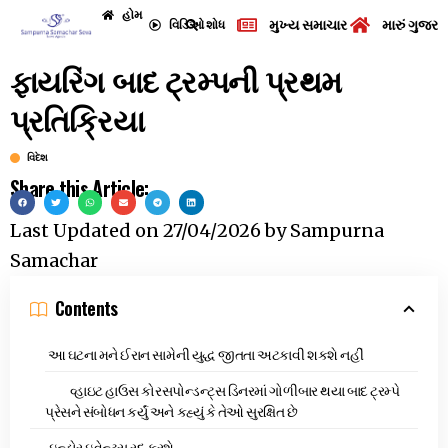
હોમ
મુખ્ય સમાચાર
મારું ગુજરા
વિડિઓ
શોધ
ફાયરિંગ બાદ ટ્રમ્પની પ્રથમ
પ્રતિક્રિયા
વિદેશ
Share this Article:
Last Updated on
27/04/2026
by
Sampurna
Samachar
Contents
આ ઘટના મને ઈરાન સામેની યુદ્ધ જીતતા અટકાવી શકશે નહીં
વ્હાઇટ હાઉસ કોરસપોન્ડન્ટ્સ ડિનરમાં ગોળીબાર થયા બાદ ટ્રમ્પે
પ્રેસને સંબોધન કર્યું અને કહ્યું કે તેઓ સુરક્ષિત છે
ઇન્ડોર ઇવેન્ટ્સ રદ કરશે