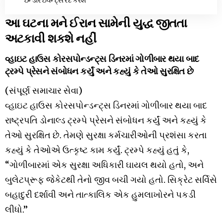
આ ઘટના મને ઈરાન સામેની યુદ્ધ જીતતા
અટકાવી શકશે નહીં
વ્હાઇટ હાઉસ કોરસપોન્ડન્ટ્સ ડિનરમાં ગોળીબાર થયા બાદ
ટ્રમ્પે પ્રેસને સંબોધન કર્યું અને કહ્યું કે તેઓ સુરક્ષિત છે
(સંપૂર્ણ સમાચાર સેવા)​
વ્હાઇટ હાઉસ કોરસપોન્ડન્ટ્સ ડિનરમાં ગોળીબાર થયા બાદ
રાષ્ટ્રપતિ ડોનાલ્ડ ટ્રમ્પે પ્રેસને સંબોધન કર્યું અને કહ્યું કે
તેઓ સુરક્ષિત છે. તેમણે સુરક્ષા કર્મચારીઓની પ્રશંસા કરતા
કહ્યું કે તેઓએ ઉત્કૃષ્ટ કામ કર્યું. ટ્રમ્પે કહ્યું હતું કે,
“ગોળીબારમાં એક સુરક્ષા અધિકારી ઘાયલ થયો હતો, અને
બુલેટપ્રૂફ જેકેટથી તેનો જીવ બચી ગયો હતો. સિક્રેટ સર્વિસે
બહાદુરી દર્શાવી અને તાત્કાલિક એક હુમલાખોરને પકડી
લીધો.”