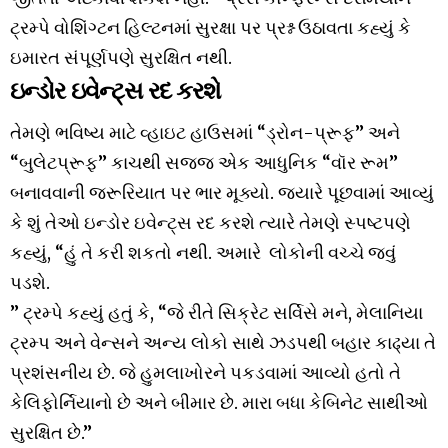
ટ્રમ્પે વોશિંગ્ટન હિલ્ટનમાં સુરક્ષા પર પ્રશ્ન ઉઠાવતા કહ્યું કે
ઇમારત સંપૂર્ણપણે સુરક્ષિત નથી.
ઇન્ડોર ઇવેન્ટ્સ રદ કરશે
તેમણે ભવિષ્ય માટે વ્હાઇટ હાઉસમાં “ડ્રોન-પ્રૂફ” અને
“બુલેટપ્રૂફ” કાચથી સજ્જ એક આધુનિક “વૉર રૂમ”
બનાવવાની જરૂરિયાત પર ભાર મૂક્યો. જ્યારે પૂછવામાં આવ્યું
કે શું તેઓ ઇન્ડોર ઇવેન્ટ્સ રદ કરશે ત્યારે તેમણે સ્પષ્ટપણે
કહ્યું, “હું તે કરી શકતો નથી. અમારે લોકોની વચ્ચે જવું
પડશે.
” ટ્રમ્પે કહ્યું હતું કે, “જે રીતે સિક્રેટ સર્વિસે મને, મેલાનિયા
ટ્રમ્પ અને વેન્સને અન્ય લોકો સાથે ઝડપથી બહાર કાઢ્યા તે
પ્રશંસનીય છે. જે હુમલાખોરને પકડવામાં આવ્યો હતો તે
કેલિફોર્નિયાનો છે અને બીમાર છે. મારા બધા કેબિનેટ સાથીઓ
સુરક્ષિત છે.”