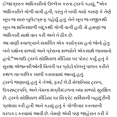
ઈજાગ્રસ્ત અધિકારીનો ઉલ્લેખ કરતા ટ્રમ્પે કહ્યું, “એક
અધિકારીને ગોળી વાગી હતી, પરંતુ તે બચી ગયો કારણ કે તેણે
ખૂબ જ સારુ બુલેટપ્રૂફ પહેર્યું હતું. તેને ખૂબ જ નજીકથી
ખૂબ જ શક્તિશાળી બંદૂકથી ગોળી વાગી હતી. મેં હમણાં જ
અધિકારી સાથે વાત કરી અને તે ઠીક છે.
આ વાણી સ્વાતંત્ર્યને સમર્પિત એક કાર્યક્રમ હતો જેનો હેતુ
બંને પક્ષોના સભ્યો અને પ્રેસના સભ્યોને એકસાથે લાવવાનો
હતો.”અગાઉ ટ્રમ્પે સોશિયલ મીડિયા પર પોસ્ટ કર્યું હતું કે
સુરક્ષા એજન્સીઓની વિનંતી પર પ્રોટોકોલનું પાલન કરીને
સ્થળ તાત્કાલિક ખાલી કરાવવામાં આવ્યું હતું.
ટ્રમ્પે જણાવ્યું હતું કે તેઓ, ફર્સ્ટ લેડી મેલાનિયા ટ્રમ્પ,
ઉપરાષ્ટ્રપતિ, અને તેમના મંત્રીમંડળના બધા સભ્યો સુરક્ષિત
છે. ટ્રમ્પે સોશિયલ મીડિયા પર સિક્રેટ સર્વિસની બહાદુરીની
પ્રશંસા કરી હતી અને કહ્યું હતું કે ગોળીબાર કરનારની
ધરપકડ કરવામાં આવી છે. તેમણે એવી પણ જાહેરાત કરી કે