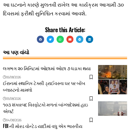
આ ઘટનાને કારણે મુલતવી રાખેલ આ કાર્યક્રમ આગામી ૩૦
દિવસમાં ફરીથી સુનિશ્ચિત કરવામાં આવશે.
Share this Article:
આ પણ વાંચો
લગભગ ૨૦ મિનિટમાં ઓછામાં ઓછા ૭ ધડાકા થયા
06/08/2026
ઈરાનમાં સ્થાનિક ટેક્સી ડ્રાઈવરના ઘર પર બોંબ
બ્લાસ્ટનો મામલો
05/08/2026
૧૦૩ શંકાસ્પદ વિસ્ફોટકો મળતાં બાંગ્લાદેશમાં હાઇ
એલર્ટ
04/08/2026
FBI ની મોસ્ડ વોન્ટેડ યાદીમાં વધુ એક ભારતીય