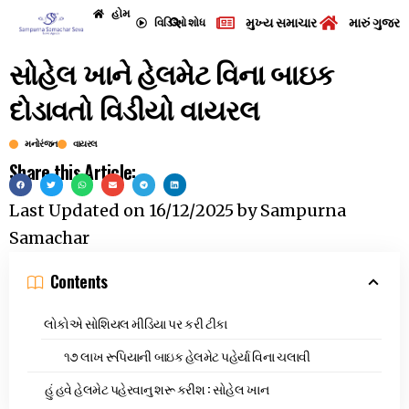
હોમ
મુખ્ય સમાચાર
મારું ગુજરા
વિડિઓ
શોધ
સોહેલ ખાને હેલમેટ વિના બાઇક
દોડાવતો વિડીયો વાયરલ
મનોરંજન
વાયરલ
Share this Article:
Last Updated on
16/12/2025
by
Sampurna
Samachar
Contents
લોકોએ સોશિયલ મીડિયા પર કરી ટીકા
૧૭ લાખ રૂપિયાની બાઇક હેલમેટ પહેર્યા વિના ચલાવી
હું હવે હેલમેટ પહેરવાનુ શરૂ કરીશ : સોહેલ ખાન