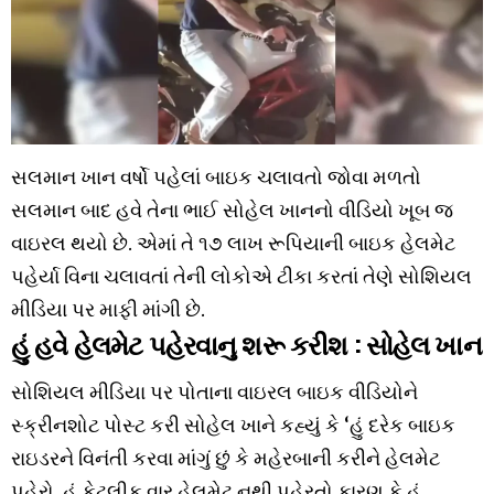
સલમાન ખાન વર્ષો પહેલાં બાઇક ચલાવતો જોવા મળતો
સલમાન બાદ હવે તેના ભાઈ સોહેલ ખાનનો વીડિયો ખૂબ જ
વાઇરલ થયો છે. એમાં તે ૧૭ લાખ રૂપિયાની બાઇક હેલમેટ
પહેર્યા વિના ચલાવતાં તેની લોકોએ ટીકા કરતાં તેણે સોશિયલ
મીડિયા પર માફી માંગી છે.
હું હવે હેલમેટ પહેરવાનુ શરૂ કરીશ : સોહેલ ખાન
સોશિયલ મીડિયા પર પોતાના વાઇરલ બાઇક વીડિયોને
સ્ક્રીનશોટ પોસ્ટ કરી સોહેલ ખાને કહ્યું કે ‘હું દરેક બાઇક
રાઇડરને વિનંતી કરવા માંગું છું કે મહેરબાની કરીને હેલમેટ
પહેરો. હું કેટલીક વાર હેલમેટ નથી પહેરતો કારણ કે હું