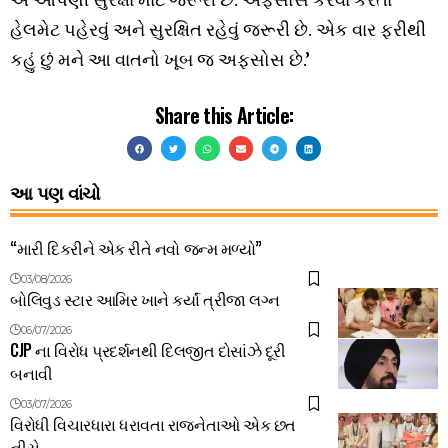
હેલમેટ પહેરવું અને સુરક્ષિત રહેવું જરૂરી છે. એક વાર ફરીથી
કહું છું મને આ વાતનો ખૂબ જ અફસોસ છે.’
Share this Article:
આ પણ વાંચો
“મારી દિકરીને એક રીતે નવો જન્મ મળ્યો”
03/08/2026
બોલિવુડ સ્ટાર આમિર ખાને કર્યાં ત્રીજા લગ્ન
06/07/2026
CJP ના વિરોધ પ્રદર્શનથી દિલજીત દોસાંઝે દૂરી
બનાવી
03/07/2026
વિરોધી વિચારધારા ધરાવતા રાજનેતાઓ એક છત
નીચે