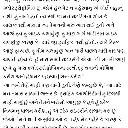
ક્લોસ્ટ્રોફોબિક છું. જોકે હેલમેટ ન પહેરવાનું એ કોઈ બહાનું
નથી. હું નાનો હતો ત્યારથી જ મને રાઇડિંગનો શોખ છે.
સાયકલથી મારામાં આ પેશનની શરૂઆત થઈ હતી અને
આજે હવે હું બાઇક ચલાવું છું. હું મોટા ભાગે મોડી રાતે બાઇક
ચલાવું છું કારણ કે ત્યારે વધુ ટ્રાફિક નથી હોતો. ત્યારે રિસ્ક
ઓછું હોય છે. હું ધીમે ચલાવું છું અને મારી પાછળ મારી કાર પણ
ચાલતી હોય છે. હું મારા સાથી રાઇડર્સને એ વાતની ખાતરી આપું
છું કે હું મારા ક્લોસ્ટ્રોફોબિકના ડરથી દૂર થવાની કોશિશ
કરીશ અને હેલમેટ પહેરવાનું શરૂ કરીશ.’
આ અંગે તેણે માફી પણ માંગી હતી. તેણે કહ્યું છે કે, ‘આ માટે
મને તમારા સાથની જરૂર છે. ટ્રાફિક ઓથોરિટીની હું દિલથી
માફી માગું છું અને તેમને ભરોસો આપું છું કે હવે હું દરેક
નિયમનું પાલન કરીશ. હું એ દરેક રાઇડર્સને સલામ કરું છું
જેઓ તેમને થતી અસુવિધાઓ છતાં હેલમેટ પહેરે છે કારણ કે
એ આપણી સુરક્ષા માટે જરૂરી છે. અફસોસ કરવા કરતાં