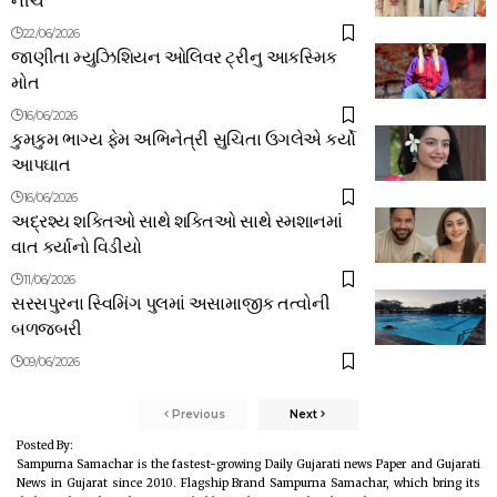
22/06/2026
જાણીતા મ્યુઝિશિયન ઓલિવર ટ્રીનુ આકસ્મિક
મોત
16/06/2026
કુમકુમ ભાગ્ય ફેમ અભિનેત્રી સુચિતા ઉગલેએ કર્યો
આપઘાત
16/06/2026
અદ્રશ્ય શક્તિઓ સાથે શક્તિઓ સાથે સ્મશાનમાં
વાત કર્યાનો વિડીયો
11/06/2026
સરસપુરના સ્વિમિંગ પુલમાં અસામાજીક તત્વોની
બળજબરી
09/06/2026
Previous
Next
Posted By:
Sampurna Samachar is the fastest-growing Daily Gujarati news Paper and Gujarati
News in Gujarat since 2010. Flagship Brand Sampurna Samachar, which bring its