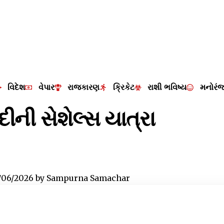
વિદેશ
વેપાર
રાજકારણ
ક્રિકેટ
રાશી ભવિષ્ય
મનોરં
દીની સેશેલ્સ યાત્રા
/06/2026
by
Sampurna Samachar