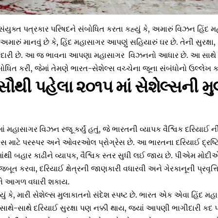
યુક્ત પત્રકાર પરિષદને સંબોધિત કરતા કહ્યું કે, અમારું વિઝન હિંદ 
મારું માનવું છે કે, હિંદ મહાસાગર આપણું સહિયારું ઘર છે. તેની સુરક્ષા,
ારી છે. આ જ ભાવના આપણા મહાસાગર વિઝનનો આધાર છે. આ સાથે
િત કરી, જેમાં તેમણે ભારત-સેશેલ્સ વચ્ચેના જૂના સંબંધોનો ઉલ્લેખ કર
ૌથી પહેલા ૨૦૧૫ માં સેશેલ્સની મુ
 મહાસાગર વિઝન રજૂ કર્યું હતું, જે ભારતની વ્યાપક વૈશ્વિક દરિયાઈ ની
ે વિકાસ માટે પરસ્પર અને ઓવરઓલ પ્રોગ્રેસ છે. આ ભારતના દરિયાઈ દ્રષ્ટ
થી બહાર કાઢીને વ્યાપક, વૈશ્વિક સ્તર સુધી લઈ જાય છે. પીએમ મોદીએ કહ્
મજબૂત કરવા, દરિયાઈ ક્ષેત્રની જાણકારી વધારવી અને ગેરકાનૂની પ્રવૃ
થને આગળ વધારી શકાય.
ું કે, મારી સેશેલ્સ મુલાકાતનો સંદેશ સ્પષ્ટ છે. ભારત એક એવા હિંદ મહ
 સાથે-સાથે દરિયાઈ સુરક્ષા પણ નક્કી થાય, જ્યાં આપણી ભાગીદારી કદ પર