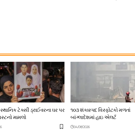
 સ્થાનિક ટેક્સી ડ્રાઈવરના ઘર પર
૧૦૩ શંકાસ્પદ વિસ્ફોટકો મળતાં
લાસ્ટનો મામલો
બાંગ્લાદેશમાં હાઇ એલર્ટ
26
04/08/2026