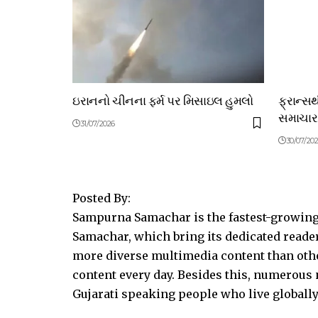
ઇરાનનો ચીનના ફર્મ પર મિસાઇલ હુમલો
ફ્રાન્સ
સમાચાર
31/07/2026
30/07/20
Posted By:
Sampurna Samachar is the fastest-growing 
Samachar, which bring its dedicated reader
more diverse multimedia content than other
content every day. Besides this, numerou
Gujarati speaking people who live globally.