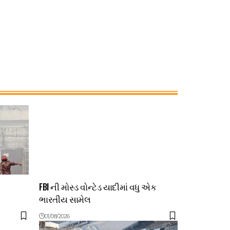
FBI ની મોસ્ડ વોન્ટેડ યાદીમાં વધુ એક
ભારતીય સામેલ
01/08/2026