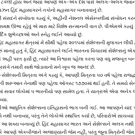
પર ટકેલી હોય અને જ્યાં આપણે એક-એક દેશ પાસે અલગ-અલગ જવાને 
ન હિંદ મહાસાગરને તકોનો મહાસાગર બનાવવાનું છે.
 સંસદને સંબોધતા કહ્યું કે, અહીની નેશનલ એસેમ્બલીમાં સંબોધન કર
સમક્ષ ઊભા રહેવું એ મારા માટે વિશેષ સન્માનની વાત છે. પીએમએ કહ્યું કે
દિક શુભેચ્છાઓ અને સ્નેહ લઈને આવ્યો છું.
દ મહાસાગર ક્ષેત્રમાં મેં સૌથી પહેલા ૨૦૧૫માં સેશેલ્સની મુલાકાત લીધી
ં માનવું હતું કે, હિંદ મહાસાગરને લઈને ભારતના વિચારમાં સેશેલ્સનું એ
રી અહીં પરત ફર્યો છું, ત્યારે આ વિશ્વાસ પહેલા કરતા પણ વધુ મજબૂત બ
પ્રસંગે તમારી સાથે જોડાવાનો મને ખૂબ જ આનંદ છે.
ેલ્સની મિત્રતા અંગે કહ્યું કે, આપણી મિત્રતા ૫૦ વર્ષ પહેલા રાજદ્વ
ેની શરૂઆત તેનાથી પણ પહેલા ઓગસ્ટ ૧૭૭૦માં થઈ હતી. તે સમયે સે
માં સવાર લોકોમાં ૫ ભારતીયો પણ સામેલ હતા. તે યાત્રાએ એવા અનેક લોક
્યા.
ીઓ આધુનિક સેશેલ્સના ઇતિહાસનો ભાગ બની ગઈ. આ આપણને યાદ અ
એ નથી બનાવ્યા, પરંતુ તેને લોકોએ સ્થાપિત કર્યા છે, પરિવારોએ સાચ
ાગરે આ શક્ય બનાવ્યું છે. હિંદ મહાસાગર ભારત અને સેશેલ્સને અલગ 
 કે આપણે એકબીજાને અજાણ્યાની જેમ નહીં, પરંતુ જૂના મિત્રોની જ