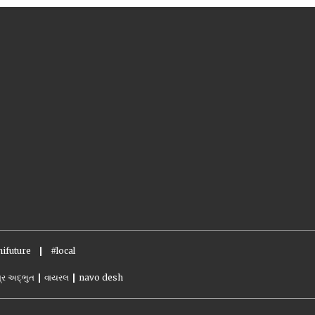
ifuture
#local
્ર અદ્ભુત
વાયરલ
navo desh