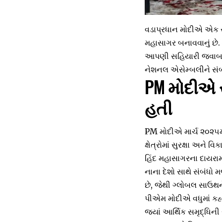
વડાપ્રધાન મોદીએ એક સં
મહાસાગર બનાવવાનું છે. અ
આપણી સહિયારી જવાબદ
નેશનલ એસેમ્બલીને સંબોધ
PM મોદીએ સ
હતી
PM મોદીએ માર્ચ ૨૦૨૫માં
ક્ષેત્રોમાં સુરક્ષા અન
હિંદ મહાસાગરના દાયરામાં
નાના દેશો સાથે સંબંધો 
છે, જેથી ગ્લોબલ સાઉ
પીએમ મોદીએ વધુમાં કહ્ય
જ્યાં આર્થિક સમૃદ્ધિની