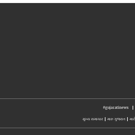
#gujaratinews
મુખ્ય સમાચાર
મારુ ગુજરાત
માર