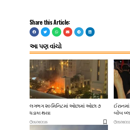
Share this Article:
આ પણ વાંચો
લગભગ ૨૦ મિનિટમાં ઓછામાં ઓછા ૭
ઈરાનમાં
ધડાકા થયા
બોંબ બ્
06/08/2026
05/08/20