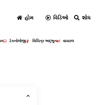
હોમ
વિડિઓ
શોધ
જન
ટેકનોલોજી
વિચિત્ર અદ્ભુત
વાયરલ