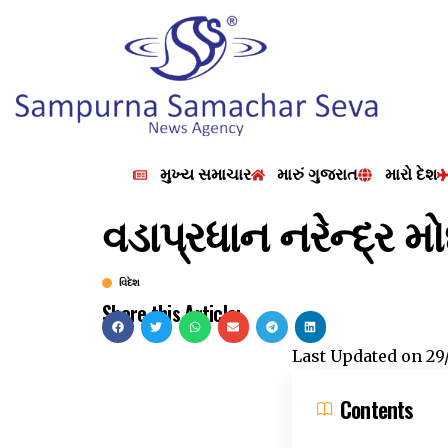
મુખ્ય સમાચાર
મારું ગુજરાત
મારો દેશ
વડાપ્રધાન નરેન્દ્ર મો
વિદેશ
Share this Article:
Last Updated on
29
Contents