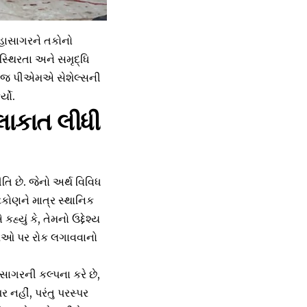
મહાસાગરને તકોનો
 સ્થિરતા અને સમૃદ્ધિ
 જ પીએમએ સેશેલ્સની
્યો.
લાકાત લીધી
તિ છે. જેનો અર્થ વિવિધ
િકોણને માત્ર સ્થાનિક
યું કે, તેમનો ઉદ્દેશ્ય
ત્તિઓ પર રોક લગાવવાનો
ાસાગરની કલ્પના કરે છે,
 નહીં, પરંતુ પરસ્પર