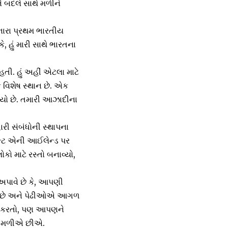
બદલે સાથે મળીને
નારા પ્રથમ ભારતીય
, હું મારી સાથે ભારતના
 હતી. હું અહીં એટલા માટે
ક વિશેષ સ્થાન છે. એક
ન્યો છે. તમારી આઝાદીના
ારી સંબંધોની સ્થાપના
ન્ટ એની આઈલેન્ડ પર
ો માટે રસ્તો બનાવ્યો,
પાવે છે કે, આપણી
વ્યા છે અને પેઢીઓએ આગળ
નથી કરતો, પણ આપણને
ેમ મળીએ છીએ.