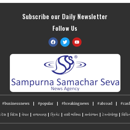
Subscribe our Daily Newsletter
Follow Us
#businessnews
#popular
#breakingnews
#abroad
#rash
ો દેશ
વિદેશ
વેપાર
રાજકારણ
ક્રિકેટ
રાશી ભવિષ્ય
મનોરંજન
ટેકનોલોજી
વિચિત