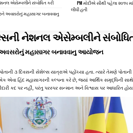
ેશનલ એસેમ્બલીને સંબોધિત કરી
PM મોદીએ સૌથી પહેલા ૨૦૧૫ માં
લીધી હતી
રને અવસરોનું મહાસાગર બનાવવાનુ
્સની નેશનલ એસેમ્બલીને સંબોધિ
ે અવસરોનું મહાસાગર બનાવવાનુ આયોજન
ી પોતાની ૩ દિવસની સેશેલ્સ યાત્રાએ પહોંચ્યા હતા. ત્યારે તેમણે પોતાન
ી એક એવા હિંદ મહાસાગરની કલ્પના કરે છે, જ્યાં આર્થિક સમૃદ્ધિની સાથે
ીદારી કદ પર નહીં, પરંતુ પરસ્પર સન્માન અને વિશ્વાસ પર આધારિત હોય