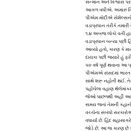
સન્માન અને વિશ્વાસ 
આગળ વધીએ. અમારું વિઝ
પીએમ મોદીએ સેશેલ્સની
વડાપ્રધાન તરીકે તમારી 
૧.૪ અબજ લોકો વતી હાર્
વડાપ્રધાન બન્યા પછી હિં
આવ્યો હતો, કારણ કે મારુ
દાયકા પછી જ્યારે હું ફ
૫૦ વર્ષ પૂર્ણ થવાના આ 
પીએમએ સંસદમાં ભારત-સેશ
સાથે શરૂ નહોતી થઈ. ત
પહોંચેલા વહાણ થેલેમાક
જેઓ પાછળથી અહીં આવ
સમય જતાં તેમની કહાન
વચ્ચેના સંબંધો સરકારો
વધાર્યા છે. હિંદ મહાસ
જોડે છે. આ જ કારણ છે