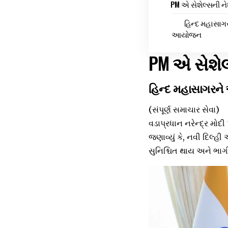
PM એ સેશેલ્સની ન
હિન્દ મહાસાગ
આયોજન
PM એ સેશેલ
હિન્દ મહાસાગરન
(સંપૂર્ણ સમાચાર સેવા)
વડાપ્રધાન નરેન્દ્ર મોદ
જણાવ્યું કે, નવી દિલ્હ
સુનિશ્ચિત થાય અને ભાગ