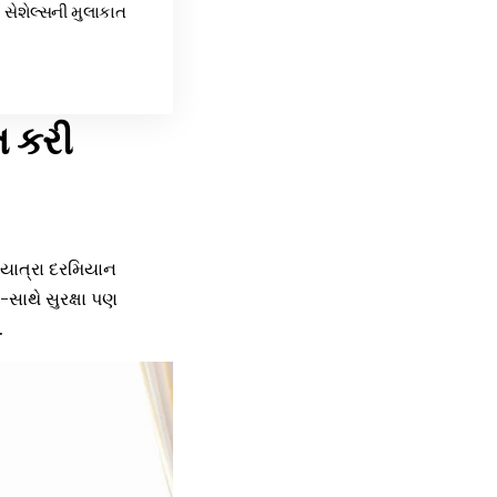
 સેશેલ્સની મુલાકાત
ત કરી
ી યાત્રા દરમિયાન
-સાથે સુરક્ષા પણ
.