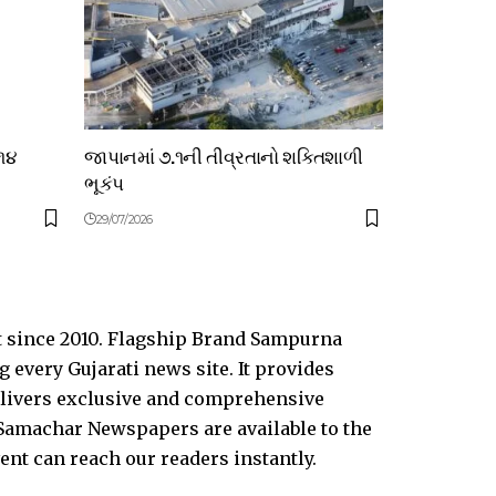
 ૧૪
જાપાનમાં ૭.૧ની તીવ્રતાનો શક્તિશાળી
ભૂકંપ
29/07/2026
t since 2010. Flagship Brand Sampurna
every Gujarati news site. It provides
delivers exclusive and comprehensive
Samachar Newspapers are available to the
vent can reach our readers instantly.