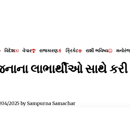
વિદેશ
વેપાર
રાજકારણ
ક્રિકેટ
રાશી ભવિષ્ય
મનોરં
જનાના લાભાર્થીઓ સાથે કર
/04/2025
by
Sampurna Samachar