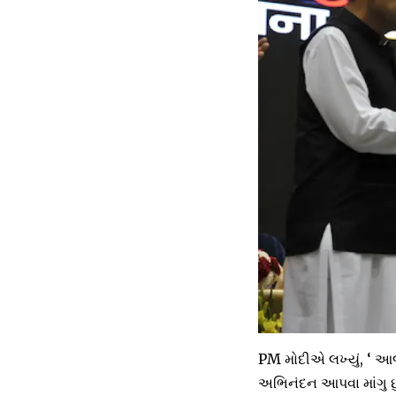
PM મોદીએ લખ્યું, ‘ આજે 
અભિનંદન આપવા માંગુ છ