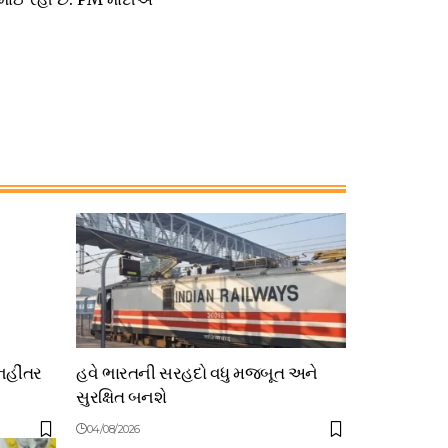
નહીંતર
હવે ભારતની સરહદો વધુ મજબૂત અને
સુરક્ષિત બનશે
04/08/2026