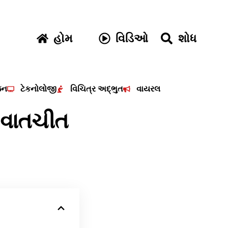
હોમ
વિડિઓ
શોધ
જન
ટેકનોલોજી
વિચિત્ર અદ્ભુત
વાયરલ
ી વાતચીત