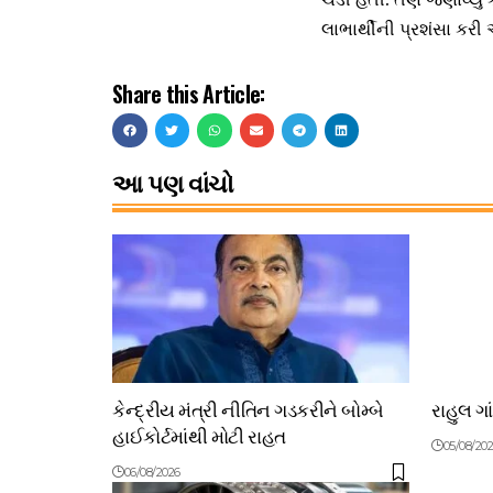
લાભાર્થીની પ્રશંસા કર
Share this Article:
આ પણ વાંચો
કેન્દ્રીય મંત્રી નીતિન ગડકરીને બોમ્બે
રાહુલ ગા
હાઈકોર્ટમાંથી મોટી રાહત
05/08/20
06/08/2026