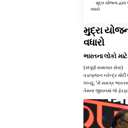
મુદ્રા યોજના દ્વ
વધારો
મુદ્રા યોજ
વધારો
ભારતના લોકો માટ
(સંપૂર્ણ સમાચાર સેવા)
વડાપ્રધાન નરેન્દ્ર મોદ
લખ્યું, ‘મેં સમગ્ર ભાર
તેમના જીવનમાં જે ફેરફાર