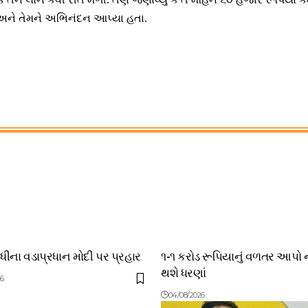
ી અને તેમને અભિનંદન આપ્યા હતા.
ંધીના વડાપ્રધાન મોદી પર પ્રહાર
૧-૧ કરોડ રૂપિયાનું વળતર આપો 
થશે ધરણાં
26
04/08/2026