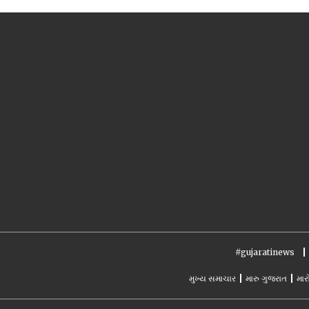
#gujaratinews
મુખ્ય સમાચાર
મારુ ગુજરાત
માર