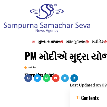
મુખ્ય સમાચાર
મારું ગુજરાત
મારો દેશ
PM મોદીએ મુદ્રા યો
મારો દેશ
Share this Article:
Last Updated on
09
Contents