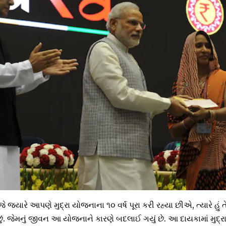
જ્યારે આપણે મુદ્રા યોજનાના ૧૦ વર્ષ પૂરા કરી રહ્યા છીએ, ત્યારે હું 
ું. જેમનું જીવન આ યોજનાને કારણે બદલાઈ ગયું છે. આ દાયકામાં મુદ