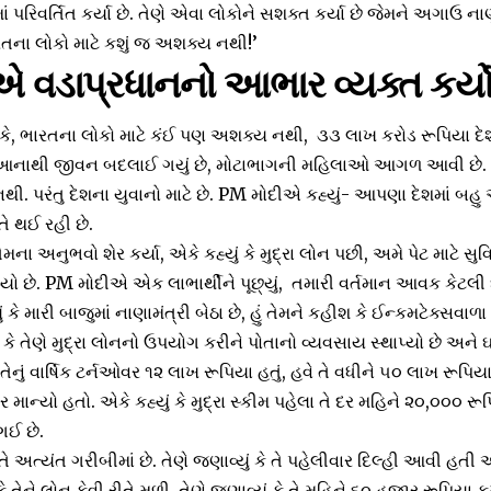
 પરિવર્તિત કર્યા છે. તેણે એવા લોકોને સશક્ત કર્યા છે જેમને અગાઉ
રતના લોકો માટે કશું જ અશક્ય નથી!’
 વડાપ્રધાનનો આભાર વ્યક્ત કર્ય
ં કે, ભારતના લોકો માટે કંઈ પણ અશક્ય નથી, ૩૩ લાખ કરોડ રૂપિયા દેશ
 આનાથી જીવન બદલાઈ ગયું છે, મોટાભાગની મહિલાઓ આગળ આવી છે. P
 નથી. પરંતુ દેશના યુવાનો માટે છે. PM મોદીએ કહ્યું- આપણા દેશમાં બહુ
ીતે થઈ રહી છે.
ા અનુભવો શેર કર્યા, એકે કહ્યું કે મુદ્રા લોન પછી, અમે પેટ માટે સુવ
્યો છે. PM મોદીએ એક લાભાર્થીને પૂછ્યું, તમારી વર્તમાન આવક કેટ
ે મારી બાજુમાં નાણામંત્રી બેઠા છે, હું તેમને કહીશ કે ઈન્કમટેક્સવાળા
કે તેણે મુદ્રા લોનનો ઉપયોગ કરીને પોતાનો વ્યવસાય સ્થાપ્યો છે અને ઘર
ા તેનું વાર્ષિક ટર્નઓવર ૧૨ લાખ રૂપિયા હતું, હવે તે વધીને ૫૦ લાખ રૂપિય
ાન્યો હતો. એકે કહ્યું કે મુદ્રા સ્કીમ પહેલા તે દર મહિને ૨૦,૦૦૦ 
ઈ છે.
તે અત્યંત ગરીબીમાં છે. તેણે જણાવ્યું કે તે પહેલીવાર દિલ્હી આવી હતી
કે તેને લોન કેવી રીતે મળી. તેણે જણાવ્યું કે તે મહિને ૬૦ હજાર રૂપિય