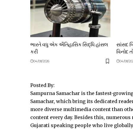
ભારતે વધુ એક ઐતિહાસિક સિદ્ધિ હાંસલ
સાંસદ 
કરી
વિનોદ તો
04/08/2026
04/08/20
Posted By:
Sampurna Samachar is the fastest-growing 
Samachar, which bring its dedicated reader
more diverse multimedia content than other
content every day. Besides this, numerou
Gujarati speaking people who live globally.