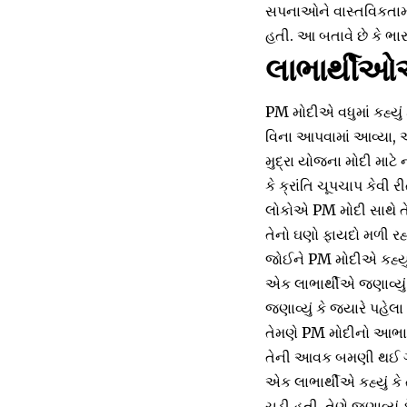
સપનાઓને વાસ્તવિકતામાં
હતી. આ બતાવે છે કે ભા
લાભાર્થીઓએ
PM મોદીએ વધુમાં કહ્યુ
વિના આપવામાં આવ્યા,
મુદ્રા યોજના મોદી માટે
કે ક્રાંતિ ચૂપચાપ કેવી ર
લોકોએ PM મોદી સાથે તેમન
તેનો ઘણો ફાયદો મળી રહ
જોઈને PM મોદીએ કહ્યું ક
એક લાભાર્થીએ જણાવ્યું 
જણાવ્યું કે જ્યારે પહેલ
તેમણે PM મોદીનો આભાર મ
તેની આવક બમણી થઈ ગ
એક લાભાર્થીએ કહ્યું કે 
ચડી હતી. તેણે જણાવ્યું 