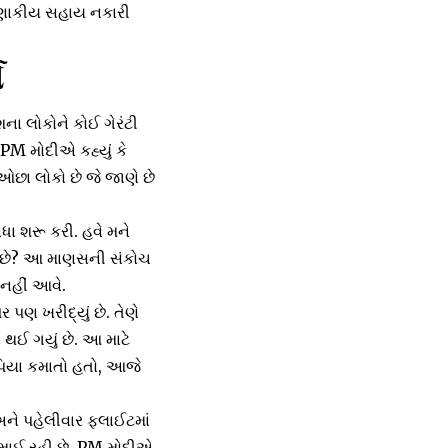
 નાણાકીય સહાય નકારી
ો
ના લોકોને કોઈ ગેરંટી
M મોદીએ કહ્યું કે
 ઓછા લોકો છે જે જાણે છે
િધા શરૂ કરી. હવે મને
લી છે? આ માણસની સંકોચ
 નહીં આવે.
 પણ ખરીદ્યું છે. તેણે
ા થઈ ગયું છે. આ માટે
રૂપિયા કમાતો હતો, આજે
 અને પહેલીવાર ફ્લાઈટમાં
ા કમાઈ રહી છે. PM મોદીએ