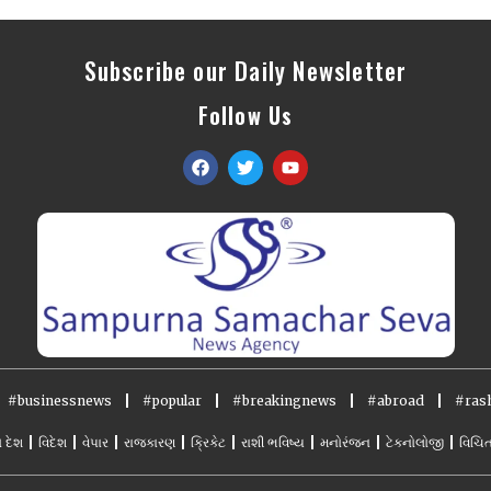
Subscribe our Daily Newsletter
Follow Us
#businessnews
#popular
#breakingnews
#abroad
#rash
ો દેશ
વિદેશ
વેપાર
રાજકારણ
ક્રિકેટ
રાશી ભવિષ્ય
મનોરંજન
ટેકનોલોજી
વિચિત