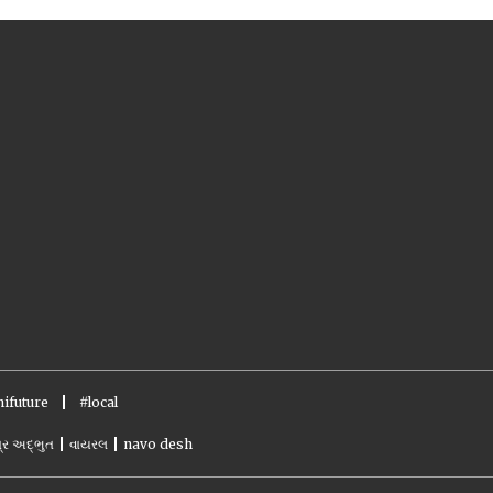
ifuture
#local
્ર અદ્ભુત
વાયરલ
navo desh