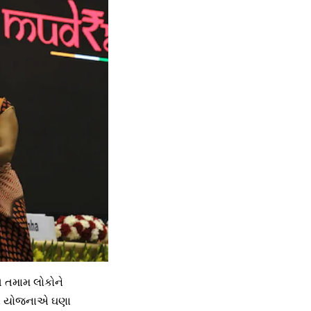
તે તમામ લોકોને
્રા યોજનાએ ઘણા