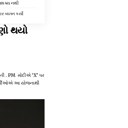
 અશક્ય નથી
વ્યક્ત કર્યો
મણો થયો
ી હતી . PM મોદીએ ‘X’ પર
લાભાર્થીઓએ આ યોજનાથી