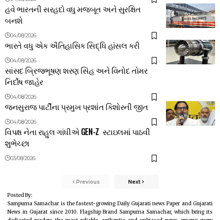
હવે ભારતની સરહદો વધુ મજબૂત અને સુરક્ષિત
બનશે
04/08/2026
ભારતે વધુ એક ઐતિહાસિક સિદ્ધિ હાંસલ કરી
04/08/2026
સાંસદ બ્રિજભૂષણ શરણ સિંહ અને વિનોદ તોમર
નિર્દોષ જાહેર
04/08/2026
જનસુરાજ પાર્ટીના પ્રમુખ પ્રશાંત કિશોરની જીત
04/08/2026
વિપક્ષ નેતા રાહુલ ગાંધીએ GEN-Z સ્ટાઇલમાં પાઠવી
શુભેચ્છા
03/08/2026
Previous
Next
Posted By:
Sampurna Samachar is the fastest-growing Daily Gujarati news Paper and Gujarati
News in Gujarat since 2010. Flagship Brand Sampurna Samachar, which bring its