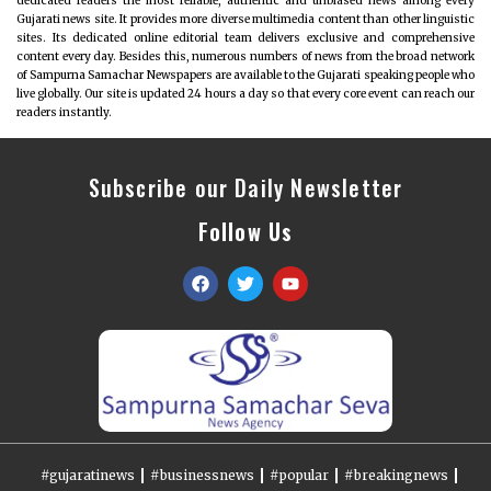
dedicated readers the most reliable, authentic and unbiased news among every
Gujarati news site. It provides more diverse multimedia content than other linguistic
sites. Its dedicated online editorial team delivers exclusive and comprehensive
content every day. Besides this, numerous numbers of news from the broad network
of Sampurna Samachar Newspapers are available to the Gujarati speaking people who
live globally. Our site is updated 24 hours a day so that every core event can reach our
readers instantly.
Subscribe our Daily Newsletter
Follow Us
#gujaratinews
#businessnews
#popular
#breakingnews