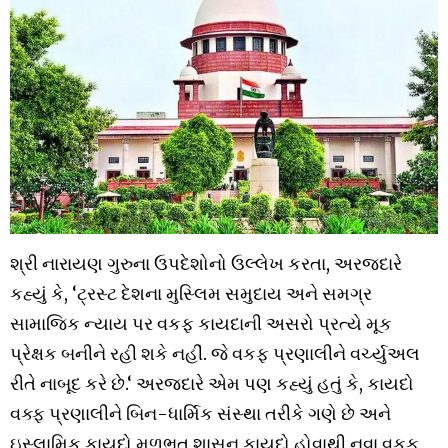
શ્રી નારાયણ ગુરુના ઉપદેશોનો ઉલ્લેખ કરતા, અરજદારે
કહ્યું કે, ‘ટ્રસ્ટ દેશના મુસ્લિમ સમુદાય અને સમગ્ર
સામાજિક ન્યાય પર વકફ કાયદાની અસરો પ્રત્યે મૂક
પ્રેક્ષક બનીને રહી શકે નહીં. જે વકફ પ્રણાલીને વર્ચ્યુઅલ
રીતે નાબૂદ કરે છે.‘ અરજદારે એમ પણ કહ્યું હતું કે, કાયદો
વક્ફ પ્રણાલીને બિન-ધાર્મિક સંસ્થા તરીકે ગણે છે અને
ઇસ્લામિક કાયદો મૂળભૂત શાસન કાયદો હોવાથી નવા વકફ