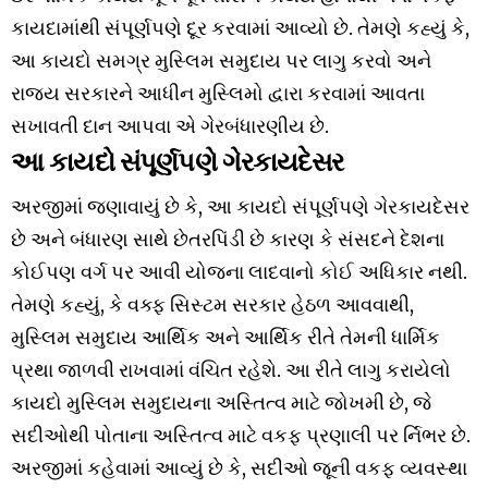
કાયદામાંથી સંપૂર્ણપણે દૂર કરવામાં આવ્યો છે. તેમણે કહ્યું કે,
આ કાયદો સમગ્ર મુસ્લિમ સમુદાય પર લાગુ કરવો અને
રાજ્ય સરકારને આધીન મુસ્લિમો દ્વારા કરવામાં આવતા
સખાવતી દાન આપવા એ ગેરબંધારણીય છે.
આ કાયદો સંપૂર્ણપણે ગેરકાયદેસર
અરજીમાં જણાવાયું છે કે, આ કાયદો સંપૂર્ણપણે ગેરકાયદેસર
છે અને બંધારણ સાથે છેતરપિંડી છે કારણ કે સંસદને દેશના
કોઈપણ વર્ગ પર આવી યોજના લાદવાનો કોઈ અધિકાર નથી.
તેમણે કહ્યું, કે વક્ફ સિસ્ટમ સરકાર હેઠળ આવવાથી,
મુસ્લિમ સમુદાય આર્થિક અને આર્થિક રીતે તેમની ધાર્મિક
પ્રથા જાળવી રાખવામાં વંચિત રહેશે. આ રીતે લાગુ કરાયેલો
કાયદો મુસ્લિમ સમુદાયના અસ્તિત્વ માટે જોખમી છે, જે
સદીઓથી પોતાના અસ્તિત્વ માટે વકફ પ્રણાલી પર ર્નિભર છે.
અરજીમાં કહેવામાં આવ્યું છે કે, સદીઓ જૂની વકફ વ્યવસ્થા