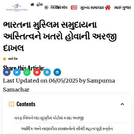
હોમ
મુખ્ય સમાચાર
મારું ગુજરા
વિડિઓ
શોધ
ભારતના મુસ્લિમ સમુદાયના
અસ્તિત્વને ખતરો હોવાની અરજી
દાખલ
મારો દેશ
Share this Article:
Last Updated on
06/05/2025
by
Sampurna
Samachar
Contents
વક્ફ બિલને લઇ સુપ્રીમ કોર્ટમાં કરાઇ અરજી
આર્થિક અને નાણાકીય સંસાધનોનો સૌથી મહત્વપૂર્ણ સ્ત્રોત