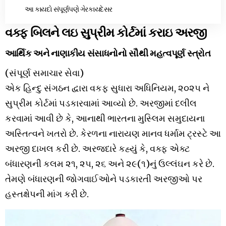
આ કાયદો સંપૂર્ણપણે ગેરકાયદેસર
વક્ફ બિલને લઇ સુપ્રીમ કોર્ટમાં કરાઇ અરજી
આર્થિક અને નાણાકીય સંસાધનોનો સૌથી મહત્વપૂર્ણ સ્ત્રોત
(સંપૂર્ણ સમાચાર સેવા)
એક હિન્દુ સંગઠન દ્વારા વકફ સુધારા અધિનિયમ, ૨૦૨૫ ને
સુપ્રીમ કોર્ટમાં પડકારવામાં આવ્યો છે. અરજીમાં દલીલ
કરવામાં આવી છે કે, આનાથી ભારતના મુસ્લિમ સમુદાયના
અસ્તિત્વને ખતરો છે. કેરળના નારાયણ માનવ ધર્મામ ટ્રસ્ટે આ
અરજી દાખલ કરી છે. અરજદારે કહ્યું કે, વક્ફ એક્ટ
બંધારણની કલમ ૨૧, ૨૫, ૨૬ અને ૨૯(૧)નું ઉલ્લંઘન કરે છે.
તેમણે બંધારણની જોગવાઈઓને પડકારતી અરજીઓ પર
હસ્તક્ષેપની માંગ કરી છે.