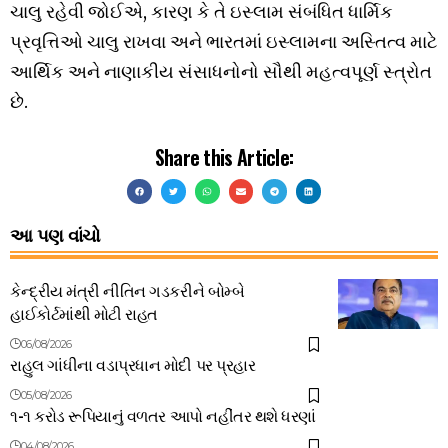
ચાલુ રહેવી જોઈએ, કારણ કે તે ઇસ્લામ સંબંધિત ધાર્મિક
પ્રવૃત્તિઓ ચાલુ રાખવા અને ભારતમાં ઇસ્લામના અસ્તિત્વ માટે
આર્થિક અને નાણાકીય સંસાધનોનો સૌથી મહત્વપૂર્ણ સ્ત્રોત
છે.
Share this Article:
આ પણ વાંચો
કેન્દ્રીય મંત્રી નીતિન ગડકરીને બોમ્બે
હાઈકોર્ટમાંથી મોટી રાહત
06/08/2026
રાહુલ ગાંધીના વડાપ્રધાન મોદી પર પ્રહાર
05/08/2026
૧-૧ કરોડ રૂપિયાનું વળતર આપો નહીંતર થશે ધરણાં
04/08/2026