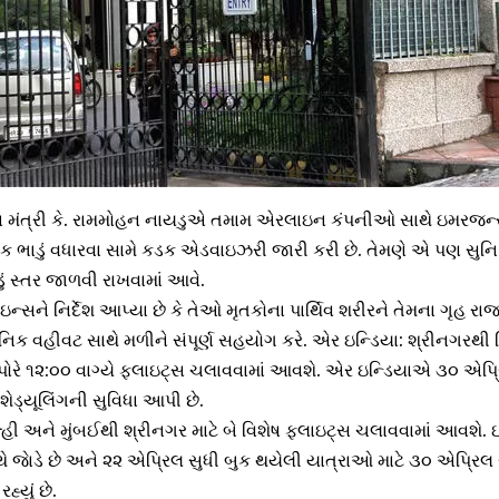
ડયન મંત્રી કે. રામમોહન નાયડુએ તમામ એરલાઇન કંપનીઓ સાથે ઇમરજન
ભાડું વધારવા સામે કડક એડવાઇઝરી જારી કરી છે. તેમણે એ પણ સુનિશ્ચિ
ં સ્તર જાળવી રાખવામાં આવે.
ન્સને નિર્દેશ આપ્યા છે કે તેઓ મૃતકોના પાર્થિવ શરીરને તેમના ગૃહ રાજ
િક વહીવટ સાથે મળીને સંપૂર્ણ સહયોગ કરે. એર ઇન્ડિયા: શ્રીનગરથી દિ
બપોરે ૧૨:૦૦ વાગ્યે ફ્લાઇટ્સ ચલાવવામાં આવશે. એર ઇન્ડિયાએ ૩૦ એપ્ર
ેડ્યૂલિંગની સુવિધા આપી છે.
લ્હી અને મુંબઈથી શ્રીનગર માટે બે વિશેષ ફ્લાઇટ્સ ચલાવવામાં આવશે. 
ે જાેડે છે અને ૨૨ એપ્રિલ સુધી બુક થયેલી યાત્રાઓ માટે ૩૦ એપ્રિલ
હ્યું છે.