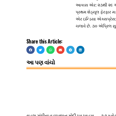
આકાસ એર: ૨૩થી ૨૯ એપ
પ્રથમ શેડ્યૂલ ફેરફાર
એર ઇન્ડિયા એક્સપ્રેસ: 
ચલાવે છે. ૩૦ એપ્રિલ 
Share this Article:
આ પણ વાંચો
રાહુલ ગાંધીના વડાપ્રધાન મોદી પર પ્રહાર
૧-૧ કરો