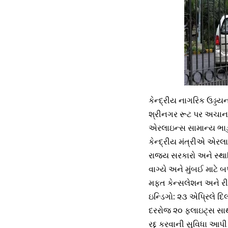
કેન્દ્રીય નાગરિક ઉડ્
શ્રીનગર રૂટ પર અચાનક 
એરલાઇન્સ સામાન્ય ભાડુ
કેન્દ્રીય મંત્રીએ એરલાઇ
રાજ્ય સરકારો અને સ્થાન
વાગ્યે અને મુંબઈ માટે 
મફત કેન્સલેશન અને રીશ
ઇન્ડિગો: ૨૩ એપ્રિલે દિ
દરરોજ ૨૦ ફ્લાઇટ્સ સાથ
રદ્દ કરવાની સુવિધા આપી ર