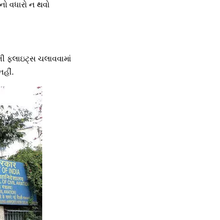
રનો વધારો ન થવો
ની ફ્લાઇટ્સ ચલાવવામાં
હીં.