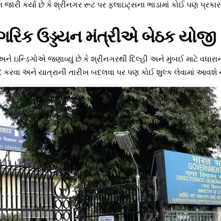
 જારી કર્યા છે કે શ્રીનગર રૂટ પર ફ્લાઇટ્સના ભાડામાં કોઈ પણ પ્રકા
નાગરિક ઉડ્ડયન મંત્રીએ બેઠક યોજી
ે ઇન્ડિગોએ જણાવ્યું છે કે શ્રીનગરથી દિલ્હી અને મુંબઈ માટે વધારા
 કરવા અને યાત્રાની તારીખ બદલવા પર પણ કોઈ શુલ્ક લેવામાં આવશે ન