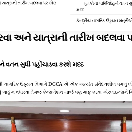
ે યાત્રાની તારીખ બદલવા પર કોઇ
મૃતકોના પાર્થિવદેહને વતન સ
મદદ
કેન્દ્રીય નાગરિક ઉડ્ડયન મંત્ર
રવા અને યાત્રાની તારીખ બદલવા 
હને વતન સુધી પહોંચાડવા કરશે મદદ
ાથી નાગરિક ઉડ્ડયન વિભાગે DGCA એ એક અત્યંત સંવેદનશીલ પગલું લ
ું ભાડું ન વધારવા તેમજ કેન્સલેશન ચાર્જ પણ માફ કરવા એરલાઇન્સને નિર