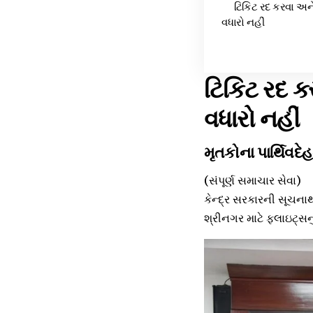
ટિકિટ રદ કરવા અન
વધારો નહીં
ટિકિટ રદ ક
વધારો નહીં
મૃતકોના પાર્થિવદે
(સંપૂર્ણ સમાચાર સેવા)
કેન્દ્ર સરકારની સૂચન
શ્રીનગર માટે ફ્લાઇટ્સન