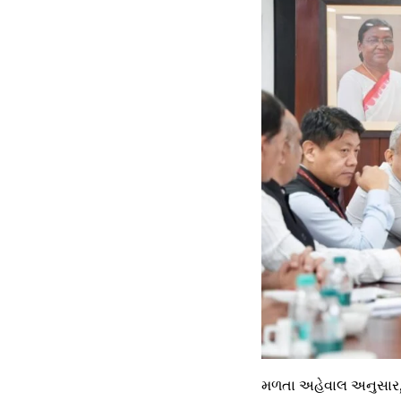
મળતા અહેવાલ અનુસાર, 