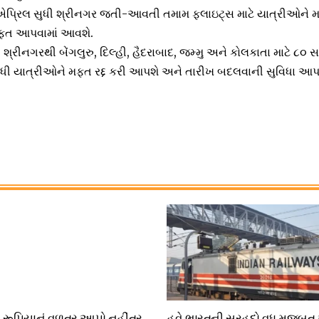
્રિલ સુધી શ્રીનગર જતી-આવતી તમામ ફ્લાઇટ્સ માટે યાત્રીઓને 
 મફત આપવામાં આવશે.
શ્રીનગરથી બેંગલુરુ, દિલ્હી, હૈદરાબાદ, જમ્મુ અને કોલકાતા માટે ૮૦ સ
સુધી યાત્રીઓને મફત રદ્દ કરી આપશે અને તારીખ બદલવાની સુવિધા આપવ
ડ રૂપિયાનું વળતર આપો નહીંતર
હવે ભારતની સરહદો વધુ મજબૂત