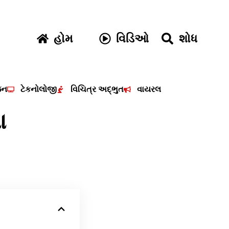
હોમ
વિડિઓ
શોધ
જન
ટેકનોલોજી
વિચિત્ર અદ્ભુત
વાયરલ
ા