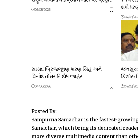
થશે ધરણ
05/08/2026
04/08/20
સાંસદ બ્રિજભૂષણ શરણ સિંહ અને
જનસુરાજ 
વિનોદ તોમર નિર્દોષ જાહેર
કિશોરન
04/08/2026
04/08/20
Posted By:
Sampurna Samachar is the fastest-growing 
Samachar, which bring its dedicated reader
more diverse multimedia content than other