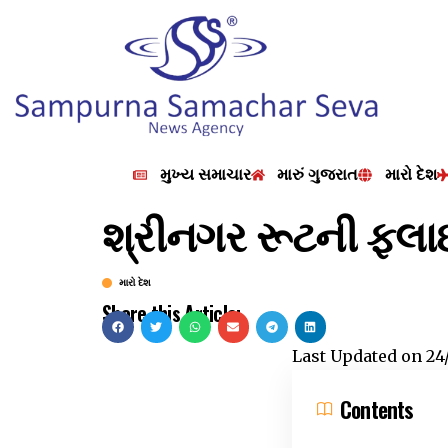
મુખ્ય સમાચાર
મારું ગુજરાત
મારો દેશ
શ્રીનગર રૂટની ફ્લા
મારો દેશ
Share this Article:
Last Updated on
24
Contents