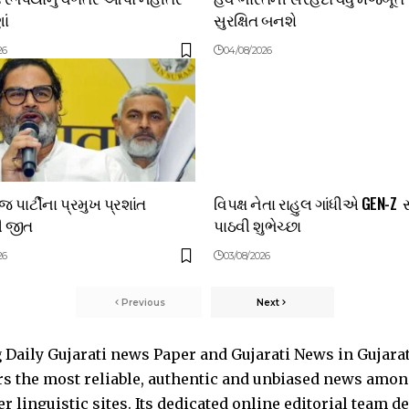
ાં
સુરક્ષિત બનશે
26
04/08/2026
પાર્ટીના પ્રમુખ પ્રશાંત
વિપક્ષ નેતા રાહુલ ગાંધીએ GEN-Z 
ી જીત
પાઠવી શુભેચ્છા
26
03/08/2026
Previous
Next
Daily Gujarati news Paper and Gujarati News in Gujara
s the most reliable, authentic and unbiased news among 
 linguistic sites. Its dedicated online editorial team 