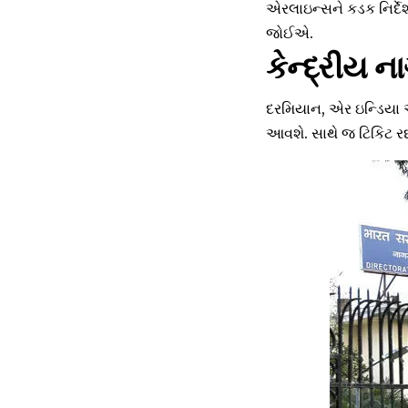
એરલાઇન્સને કડક નિર્દેશ
જોઈએ.
કેન્દ્રીય 
દરમિયાન, એર ઇન્ડિયા અન
આવશે. સાથે જ ટિકિટ રદ