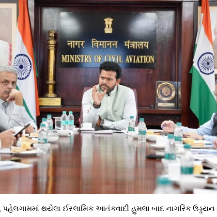
પહેલગામમાં થયેલા ઈસ્લામિક આતંકવાદી હુમલા બાદ નાગરિક ઉડ્ડયન 