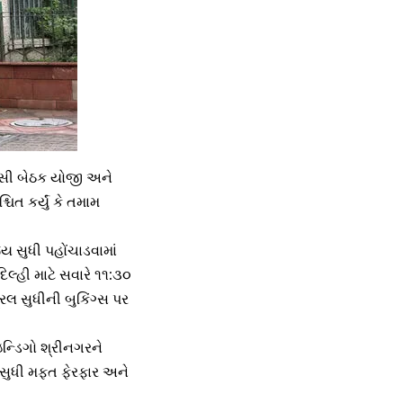
્સી બેઠક યોજી અને
ત કર્યું કે તમામ
્ય સુધી પહોંચાડવામાં
લ્હી માટે સવારે ૧૧:૩૦
િલ સુધીની બુકિંગ્સ પર
ઇન્ડિગો શ્રીનગરને
 સુધી મફત ફેરફાર અને