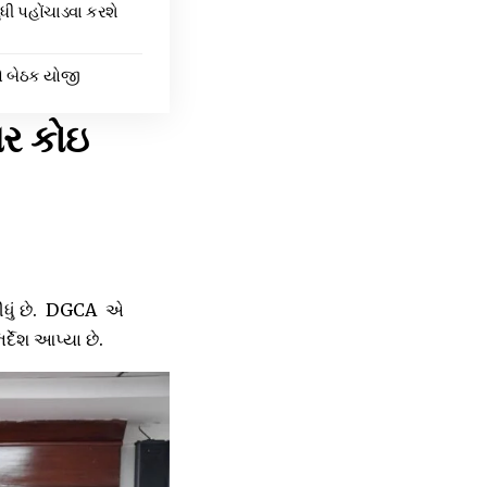
ુધી પહોંચાડવા કરશે
ીએ બેઠક યોજી
પર કોઇ
ીધું છે. DGCA એ
્દેશ આપ્યા છે.