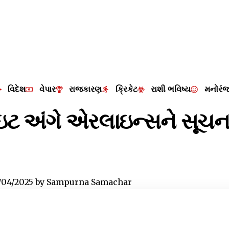
વિદેશ
વેપાર
રાજકારણ
ક્રિકેટ
રાશી ભવિષ્ય
મનોરં
ઇટ અંગે એરલાઇન્સને સૂચન
/04/2025
by
Sampurna Samachar