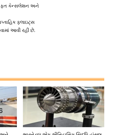
મફત કેન્સલેશન અને
ાપ્તાહિક ફ્લાઇટ્સ
ામાં આવી રહી છે.
 અને
ભારતે વધુ એક ઐતિહાસિક સિદ્ધિ હાંસલ