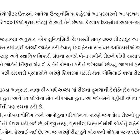
ોમીટર ઉત્તરમાં આવેલા ઉત્સુનોમિયા શહેરમાં આ પ્રકારની આ પ્રથમ 
 ૧૦૦ કિલોગ્રામ જેટલું છે અને તેને છેલ્લા કેટલાક દિવસોમાં અલગ-અલ
ણાવ્યા અનુસાર, એક યુનિવર્સિટી કેમ્પસથી માત્ર ૭૦૦ મીટર દૂર આ રીં
સ્તારમાં હાઈ એલર્ટ જાહેર કરી દેવાયું છે.શહેરના સત્તાવાર અધિકારીએ જ
સ્ટાફ અને સ્થાનિક શિકારી સંઘના સભ્યો ભેગા મળીને રીંછને શોધી રહ્યા છ
ે જોઈને ર્નિણય લેવાશે કે તેને બેભાન કરીને જંગલમાં છોડવું, જાળમાં ફસ
૧૨ પછી સરકારી પ્રયાસોને કારણે શિકારમાં ઘટાડો થતાં એશિયાઈ કાળા ર
કડા અનુસાર, નાણાકીય વર્ષ ૨૦૨૫ માં રીંછના હુમલાની રેકોર્ડબ્રેક ઘ
ા હતા અને ૧૩ લોકોના મોત નીપજ્યા હતા. આ જોખમને પહોંચી વળવા જ
્સની પણ રચના કરી છે.
ે, ગ્લોબલ વોર્મિંગ અને આબોહવા પરિવર્તનના કારણે જંગલોમાં રીંછનો
ી પેદાશ ઘટી ગઈ છે. બીજી તરફ, ગ્રામીણ વિસ્તારોમાંથી લોકોનું શહે
ઓમાં ફેરવાઈ ગઈ છે. આ જ કારણે રીંછ હવે ખોરાકની શોધમાં જંગલ છો