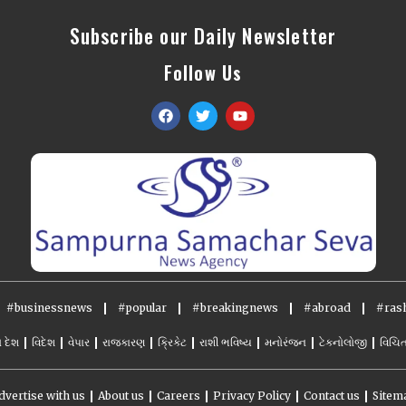
Subscribe our Daily Newsletter
Follow Us
#businessnews
#popular
#breakingnews
#abroad
#rash
ો દેશ
વિદેશ
વેપાર
રાજકારણ
ક્રિકેટ
રાશી ભવિષ્ય
મનોરંજન
ટેકનોલોજી
વિચિત
dvertise with us
About us
Careers
Privacy Policy
Contact us
Sitem