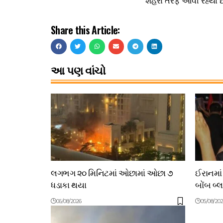
શહેરો તરફ આવી રહ્યા છ
Share this Article:
આ પણ વાંચો
લગભગ ૨૦ મિનિટમાં ઓછામાં ઓછા ૭
ઈરાનમાં
ધડાકા થયા
બોંબ બ્
06/08/2026
05/08/20