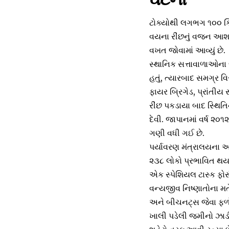
ટોક્યોથી લગભગ ૧૦૦ કિલ
વયના રીંછનું વજન આશરે
વખત જોવામાં આવ્યું છે.
સ્થાનિક સત્તાવાળાઓના જ
હતું, ત્યારબાદ સમગ્ર વિ
ફાયર બ્રિગેડ, પ્રાંતીય 
રીંછ પકડાયા બાદ સ્થિતિન
દેવી. જાપાનમાં વર્ષ ૨૦
ગણી વધી ગઈ છે.
પર્યાવરણ મંત્રાલયના આં
૨૩૮ લોકો પ્રભાવિત થય
એક સ્પેશિયલ ટાસ્ક ફોર
વન્યજીવ નિષ્ણાતોના મત
અને બીચનટ્સ જેવા ફળોન
ખાલી પડેલી જમીનો ઝાડી