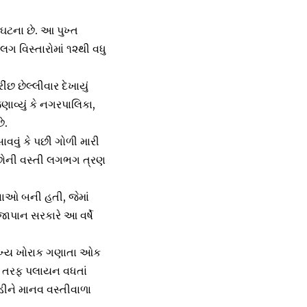
ઘટના છે. આ પુખ્ત
ગ વિસ્તારોમાં ૧૨થી વધુ
છ છેલ્લીવાર દેખાયું
ણાવ્યું કે નગરપાલિકા,
ે.
ાવવું કે પછી ગોળી મારી
ીંછોની વસ્તી લગભગ ત્રણ
ટનાઓ બની હતી, જેમાં
ાપાન સરકારે આ વર્ષે
 મુખ્ય ખોરાક ગણાતા ઓક
રો તરફ પલાયન વધતાં
ડીને માનવ વસ્તીવાળા