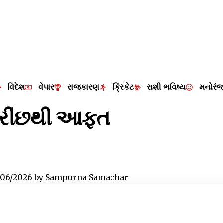
વિદેશ
વેપાર
રાજકારણ
ક્રિકેટ
રાશી ભવિષ્ય
મનોરં
ી રીંછથી આફત
/06/2026
by
Sampurna Samachar