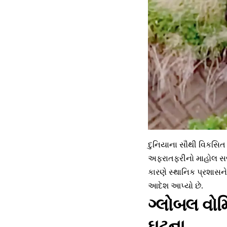
દુનિયાના સૌથી વિકસિત 
અફરાતફરીનો માહોલ સર્
કારણે સ્થાનિક પ્રશાસન
આદેશ આપ્યો છે.
ગ્લોબલ વોર
ઘટના