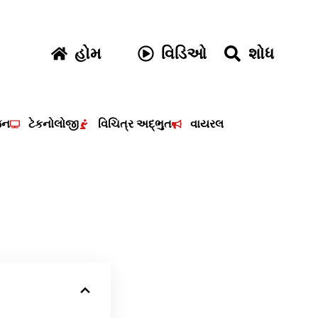
હોમ
વિડિઓ
શોધ
જન
ટેકનોલોજી
વિચિત્ર અદ્ભુત
વાયરલ