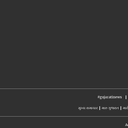
#gujaratinews
મુખ્ય સમાચાર
મારુ ગુજરાત
માર
A