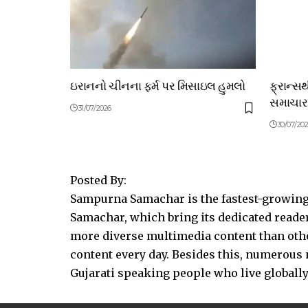
ઇરાનનો ચીનના ફર્મ પર મિસાઇલ હુમલો
ફ્રાન્સ
સમાચાર
31/07/2026
30/07/20
Posted By:
Sampurna Samachar is the fastest-growing 
Samachar, which bring its dedicated reader
more diverse multimedia content than other
content every day. Besides this, numerou
Gujarati speaking people who live globally.