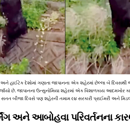
અને હાઈટેક દેશોમાં ગણાતા જાપાનના એક શહેરમાં છેલ્લા બે દિવસથી જ
જાયો છે. જાપાનના ઉત્સુનોમિયા શહેરમાં એક વિશાળકાય આદમખોર કા
ે સતત બીજા દિવસે પણ શહેરની તમામ ૯૪ સરકારી પ્રાઈમરી અને મિડલ 
્મિંગ અને આબોહવા પરિવર્તનના કારણ