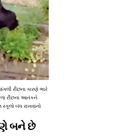
ંગલી રીંછના કારણે ભારે
ળા રીંછના આતંકને
સ્કૂલો બંધ રાખવાનો
ે બને છે