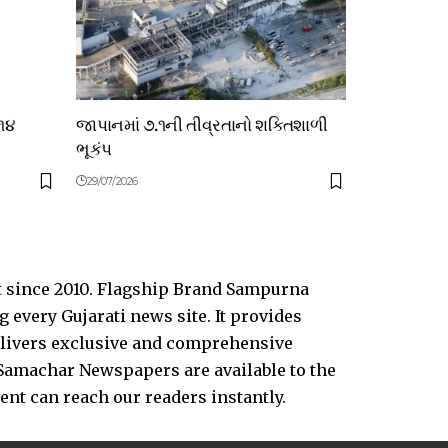
 ૧૪
જાપાનમાં ૭.૧ની તીવ્રતાનો શક્તિશાળી
ભૂકંપ
29/07/2026
t since 2010. Flagship Brand Sampurna
every Gujarati news site. It provides
delivers exclusive and comprehensive
Samachar Newspapers are available to the
vent can reach our readers instantly.