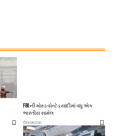
FBI ની મોસ્ડ વોન્ટેડ યાદીમાં વધુ એક
ભારતીય સામેલ
01/08/2026