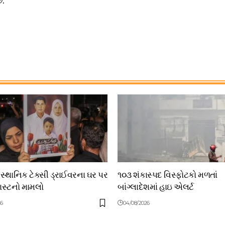
ે.
 સ્થાનિક ટેક્સી ડ્રાઈવરના ઘર પર
૧૦૩ શંકાસ્પદ વિસ્ફોટકો મળતાં
લાસ્ટનો મામલો
બાંગ્લાદેશમાં હાઇ એલર્ટ
26
04/08/2026