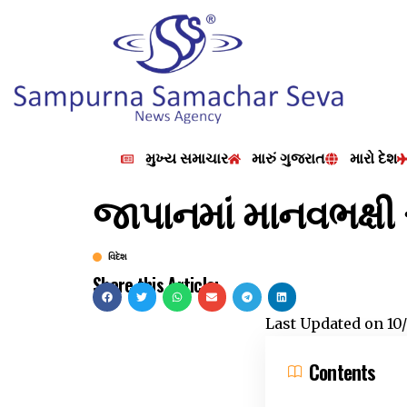
મુખ્ય સમાચાર
મારું ગુજરાત
મારો દેશ
જાપાનમાં માનવભક્ષ
વિદેશ
Share this Article:
Last Updated on
10
Contents