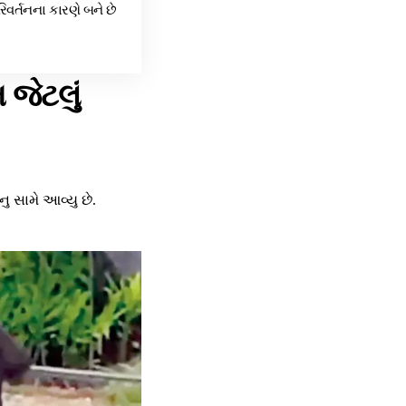
િવર્તનના કારણે બને છે
 જેટલું
 સામે આવ્યુ છે.