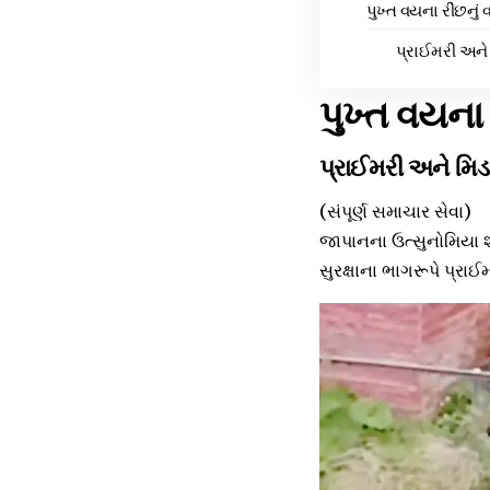
પુખ્ત વયના રીંછનુ
પ્રાઈમરી અને 
પુખ્ત વયના
પ્રાઈમરી અને મિડ
(સંપૂર્ણ સમાચાર સેવા)
જાપાનના ઉત્સુનોમિયા શ
સુરક્ષાના ભાગરૂપે પ્રા