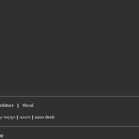
ifuture
#local
્ર અદ્ભુત
વાયરલ
navo desh
ap