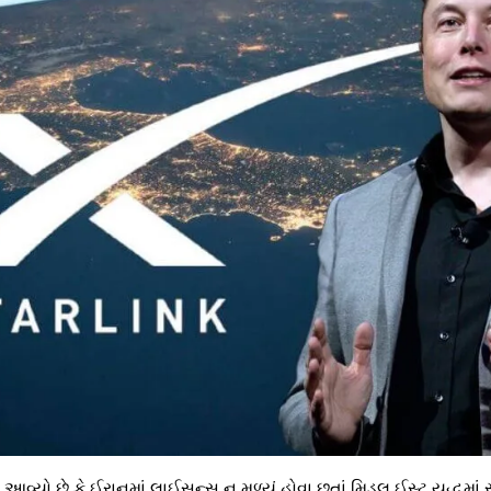
 આવ્યો છે કે ઈરાનમાં લાઈસન્સ ન મળ્યું હોવા છતાં મિડલ ઈસ્ટ યુદ્ધમાં સ