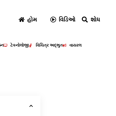
હોમ
વિડિઓ
શોધ
જન
ટેકનોલોજી
વિચિત્ર અદ્ભુત
વાયરલ