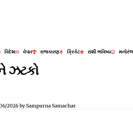
વિદેશ
વેપાર
રાજકારણ
ક્રિકેટ
રાશી ભવિષ્ય
મનોરં
ને ઝટકો
/06/2026
by
Sampurna Samachar