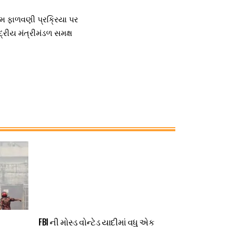
્રમ ફાળવણી પ્રક્રિયા પર
્દ્રીય મંત્રીમંડળ સમક્ષ
FBI ની મોસ્ડ વોન્ટેડ યાદીમાં વધુ એક