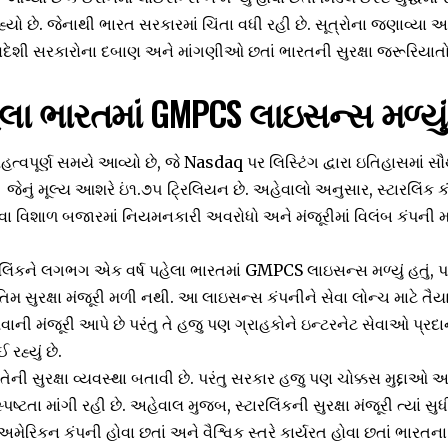
ો છે. જેનાથી ભારત સરકારમાં ચિંતા વધી રહી છે. સૂત્રોના જણાવ્યા અ
ી વિદેશી સરકારોના દબાણ અને માંગણીઓ છતાં ભારતની સુરક્ષા જરૂરિયાતોન
લા ભારતમાં GMPCS લાઇસન્સ મળ્યું 
્વપૂર્ણ સમયે આવ્યો છે, જે Nasdaq પર લિસ્ટિંગ દ્વારા ઇતિહાસમાં
ેનું મૂલ્ય આશરે ઇં૧.૭૫ ટ્રિલિયન છે. અહેવાલો અનુસાર, સ્ટારલિંક
જેવા વિશાળ બજારમાં નિયમનકારી અવરોધો અને મંજૂરીમાં વિલંબ કંપની મ
િંકને લગભગ એક વર્ષ પહેલા ભારતમાં GMPCS લાઇસન્સ મળ્યું હતું, પરંત
સુરક્ષા મંજૂરી મળી નથી. આ લાઇસન્સ કંપનીને સેવા લોન્ચ માટે તૈય
શવાની મંજૂરી આપે છે પરંતુ તે હજુ પણ ગ્રાહકોને ઇન્ટરનેટ સેવાઓ પ્રદા
રહ્યું છે.
ેની સુરક્ષા વ્યવસ્થા બતાવી છે. પરંતુ સરકાર હજુ પણ ચોક્કસ મુદ્દાઓ અન
ષ્ટતા માંગી રહી છે. અહેવાલ મુજબ, સ્ટારલિંકની સુરક્ષા મંજૂરી ત્યાં સુધી
 અમેરિકન કંપની હોવા છતાં અને વૈશ્વિક સ્તરે કાર્યરત હોવા છતાં ભારતના સુ