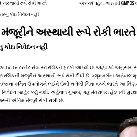
ને અસ્થાયી રૂપે રોકી ભારતે
એક વર્ષ પહેલા ભારતમાં GMPCS લા
રનુ કોઇ નિવેદન નહીં
 મંજૂરીને અસ્થાયી રૂપે રોકી ભારતે
 કોઇ નિવેદન નહીં
ાઇટ ઇન્ટરનેટ સેવા સ્ટારલિંકને ફટકો આપ્યો છે. અહેવાલો અનુસાર, સર
ટારલિંકની મંજૂરીને અસ્થાયી રૂપે રોકી દીધી છે. બ્લૂમબર્ગના અહેવાલ મ
મિનલ્સના કથિત ઉપયોગને લઈને ઉભી થયેલી ચિંતા વચ્ચે ભારતે આ ર્નિણય
 નિવેદન જાહેર કર્યું નથી. અહેવાલ મુજબ, ગૃહ મંત્રાલય હેઠળની સુ
જરૂરી અંતિમ મંજૂરી રોકી રાખી છે.