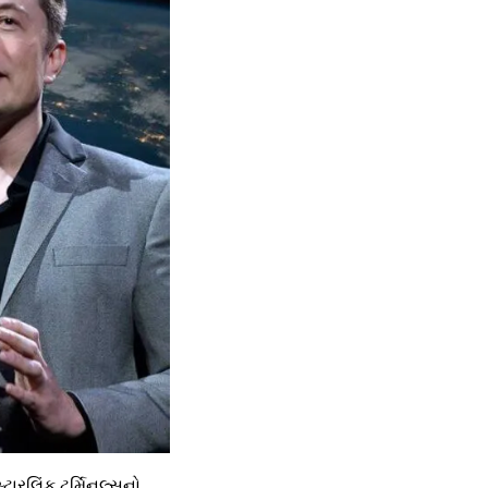
્ટારલિંક ટર્મિનલ્સનો