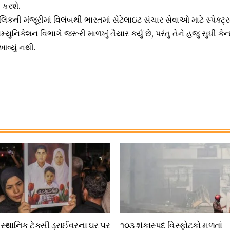
ત કરશે.
િંકની મંજૂરીમાં વિલંબથી ભારતમાં સેટેલાઇટ સંચાર સેવાઓ માટે સ્પેક્ટ
ુનિકેશન વિભાગે જરૂરી માળખું તૈયાર કર્યું છે, પરંતુ તેને હજુ સુધી કેન
આવ્યું નથી.
 સ્થાનિક ટેક્સી ડ્રાઈવરના ઘર પર
૧૦૩ શંકાસ્પદ વિસ્ફોટકો મળતાં