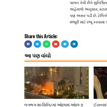
પાલન કેવી રીતે સુનિશ્ચિ
અહેવાલો અનુસાર, સ્ટારલ
પણ અસર પડી છે. ટેલિકોમ્ય
મંજૂરી માટે રજૂ કરવામાં 
Share this Article:
આ પણ વાંચો
લગભગ ૨૦ મિનિટમાં ઓછામાં ઓછા ૭
ઈરાનમાં