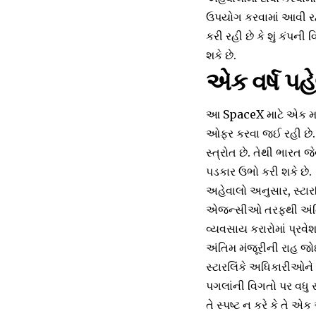
ઉપયોગ કરવામાં આવી રહ્ય
કરી રહી છે કે શું કંપન
શકે છે.
એક વર્ષ પહે
આ SpaceX માટે એક મહત
ઓફર કરવા જઈ રહી છે. જ
સ્ત્રોત છે. તેથી ભારત 
પડકાર ઉભો કરી શકે છે.
અહેવાલો અનુસાર, સ્ટારલ
એજન્સીઓ તરફથી અંતિમ 
વ્યવસાય કરારોમાં પ્રવે
અંતિમ મંજૂરીની રાહ જોઈ 
સ્ટારલિંકે અધિકારીઓને ત
પગલાંની વિગતો પર વધુ સ્પ
તે સ્પષ્ટ ન કરે કે તે એક