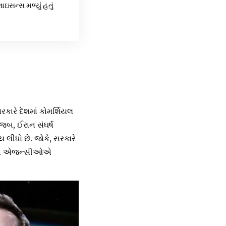
ઇસન્સ મળ્યું હતું
કારે દેશમાં કોમર્શિયલ
ુજબ, ઈરાન સંઘર્ષ
 લીધો છે. જોકે, સરકારે
રક્ષા એજન્સીઓએ