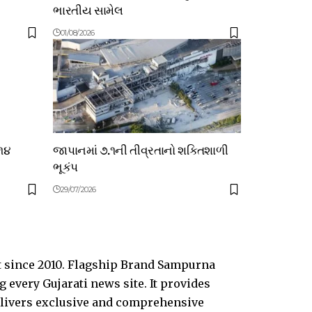
ભારતીય સામેલ
01/08/2026
 ૧૪
જાપાનમાં ૭.૧ની તીવ્રતાનો શક્તિશાળી
ભૂકંપ
29/07/2026
t since 2010. Flagship Brand Sampurna
every Gujarati news site. It provides
delivers exclusive and comprehensive