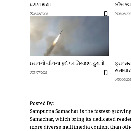
ધડાકા થયા
બોંબ બ્
06/08/2026
05/08/20
ઇરાનનો ચીનના ફર્મ પર મિસાઇલ હુમલો
ફ્રાન્સ
સમાચાર
31/07/2026
30/07/20
Posted By:
Sampurna Samachar is the fastest-growing 
Samachar, which bring its dedicated reader
more diverse multimedia content than other