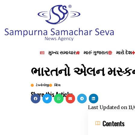
મુખ્ય સમાચાર
મારું ગુજરાત
મારો દેશ
ભારતનો એલન મસ્ક
ટેકનોલોજી
વિદેશ
Share this Article:
Last Updated on
11
Contents