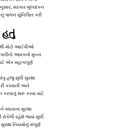
નુસાર, સરકાર મૂલ્યાંકન
ું પાલન સુનિશ્ચિત કરી
હતું
 સૌથી મોટો આઈપીઓ
 કંપનીનો આવકનો મુખ્ય
ાટે એક મહત્વપૂર્ણ
ુ હજુ સુધી સુરક્ષા
ારી કરવાની અને
ન કરવાનું શરૂ કરવા માટે
ે વધારાના સુરક્ષા
 રોકેલી રહેશે જ્યાં સુધી
રક્ષા નિયમોનું સંપૂર્ણ