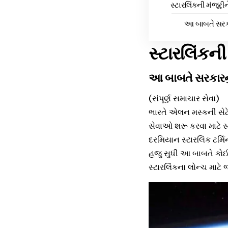
સ્ટારલિંકની મંજૂરી
આ બાબતે સરકા
સ્ટારલિંકની
આ બાબતે સરકારનુ
(સંપૂર્ણ સમાચાર સેવા)
ભારતે એલન મસ્કની સેટેલ
સેવાઓ શરૂ કરવા માટે સ્
દરમિયાન સ્ટારલિંક ટર્
હજુ સુધી આ બાબતે કોઈ
સ્ટારલિંકના લોન્ચ માટે 