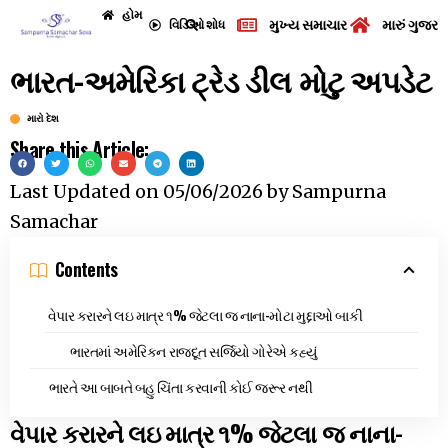
હોમ
મુખ્ય સમાચાર
મારું ગુજરા
વિડિઓ
શોધ
ભારત-અમેરિકા ટ્રેડ ડીલ મોટુ અપડેટ
મારો દેશ
Share this Article:
Last Updated on
05/06/2026
by
Sampurna
Samachar
Contents
વેપાર કરારને લઇ માત્ર ૧% જેટલા જ નાના-મોટા મુદ્દાઓ બાકી
ભારતમાં અમેરિકન રાજદૂત સર્જિયો ગોરેએ કહ્યું
ભારતે આ બાબતે બહુ ચિંતા કરવાની કોઈ જરૂર નથી
વેપાર કરારને લઇ માત્ર ૧% જેટલા જ નાના-