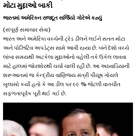
મોટા મુદ્દાઓ બાકી
ભારતમાં અમેરિકન રાજદૂત સર્જિયો ગોરેએ કહ્યું
(સંપૂર્ણ સમાચાર સેવા)
ભારત અને અમેરિકા વચ્ચેની ટ્રેડ ડીલને લઈને સતત મોટા
અને પોઝિટિવ અપડેટ્સ સામે આવી રહ્યા છે. બંને દેશો વચ્ચે
લાંબા સમયથી અટકેલા મુદ્દાઓનો વહેલી તકે ઉકેલ લાવવા
માટે હાલમાં જોરશોરથી ચર્ચા ચાલી રહી છે. આ અઠવાડિયાની
શરૂઆતમાં જ કેન્દ્રીય વાણિજ્ય મંત્રી પીયૂષ ગોયલે
ખુલાસો કર્યો હતો કે આ ડીલ પર ૯૯ % જેટલી વાતચીત
સફળતાપૂર્વક પૂરી થઈ ગઈ છે.