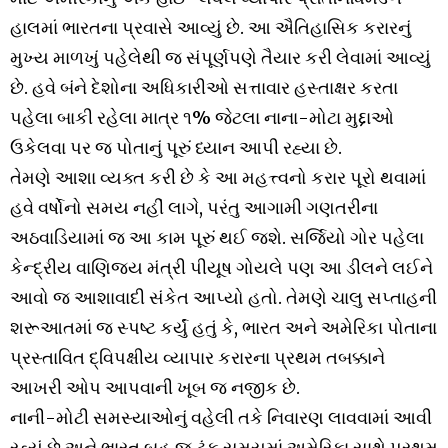
હાલમાં ભારતના પ્રવાસે આવ્યું છે. આ ઐતિહાસિક કરારનું
મુખ્ય માળખું પહેલેથી જ સંપૂર્ણપણે તૈયાર કરી લેવામાં આવ્યું
છે. હવે બંને દેશોના અધિકારીઓ સત્તાવાર હસ્તાક્ષર કરતા
પહેલા બાકી રહેલા માત્ર ૧% જેટલા નાના-મોટા મુદ્દાઓ
ઉકેલવા પર જ પોતાનું પૂરું ધ્યાન આપી રહ્યા છે.
તેમણે આશા વ્યક્ત કરી છે કે આ મહત્ત્વનો કરાર પૂરો થવામાં
હવે વર્ષોનો સમય નહીં લાગે, પરંતુ આગામી ગણતરીના
અઠવાડિયામાં જ આ કામ પૂરું થઈ જશે. સર્જિયો ગોર પહેલા
કેન્દ્રીય વાણિજ્ય મંત્રી પીયૂષ ગોયલે પણ આ ડીલને લઈને
આવો જ આશાવાદી સંકેત આપ્યો હતો. તેમણે ચાલુ સપ્તાહની
શરૂઆતમાં જ સ્પષ્ટ કર્યું હતું કે, ભારત અને અમેરિકા પોતાના
પ્રસ્તાવિત દ્વિપક્ષીય વ્યાપાર કરારના પ્રથમ તબક્કાને
આખરી ઓપ આપવાની ખૂબ જ નજીક છે.
નાની-મોટી સમસ્યાઓનું વહેલી તકે નિવારણ લાવવામાં આવી
રહ્યું છે અને ભારત બહુ જ ટૂંક સમયમાં અમેરિકા સાથે પ્રથમ