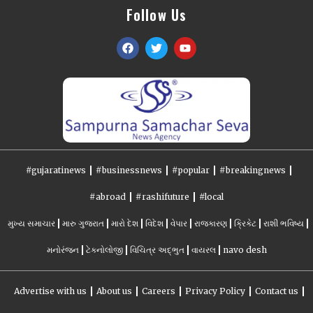
Follow Us
#gujaratinews
#businessnews
#popular
#breakingnews
#abroad
#rashifuture
#local
મુખ્ય સમાચાર
મારુ ગુજરાત
મારો દેશ
વિદેશ
વેપાર
રાજકારણ
ક્રિકેટ
રાશી ભવિષ્ય
મનોરંજન
ટેકનોલોજી
વિચિત્ર અદ્ભુત
વાયરલ
navo desh
Advertise with us
About us
Careers
Privacy Policy
Contact us