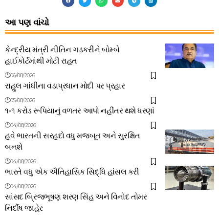
આ પણ વાંચો
કેન્દ્રીય મંત્રી નીતિન ગડકરીને બોમ્બે
હાઈકોર્ટમાંથી મોટી રાહત
06/08/2026
રાહુલ ગાંધીના વડાપ્રધાન મોદી પર પ્રહાર
05/08/2026
૧-૧ કરોડ રૂપિયાનું વળતર આપો નહીંતર થશે ધરણાં
04/08/2026
હવે ભારતની સરહદો વધુ મજબૂત અને સુરક્ષિત
બનશે
04/08/2026
ભારતે વધુ એક ઐતિહાસિક સિદ્ધિ હાંસલ કરી
04/08/2026
સાંસદ બ્રિજભૂષણ શરણ સિંહ અને વિનોદ તોમર
નિર્દોષ જાહેર