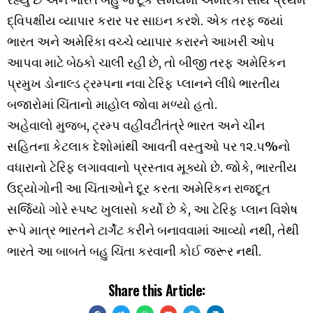
દ્વિપક્ષીય વ્યાપાર કરાર પર સાઇન કરશે. એક તરફ જ્યાં
ભારત અને અમેરિકા વચ્ચે વ્યાપાર કરારને આખરી ઓપ
આપવા માટે બેઠકો ચાલી રહી છે, તો બીજી તરફ અમેરિકન
પ્રમુખ ડોનાલ્ડ ટ્રમ્પના નવા ટેરિફ પ્લાનને લીધે ભારતીય
બજારોમાં ચિંતાનો માહોલ જોવા મળ્યો હતો.
અહેવાલો મુજબ, ટ્રમ્પ વહીવટીતંત્રે ભારત અને ચીન
સહિતના કેટલાક દેશોમાંથી આવતી વસ્તુઓ પર ૧૨.૫%નો
વધારાનો ટેરિફ લગાવવાનો પ્રસ્તાવ મૂક્યો છે. જોકે, ભારતીય
ઉદ્યોગોની આ ચિંતાઓને દૂર કરતા અમેરિકન રાજદૂત
સર્જિયો ગોરે સ્પષ્ટ ખુલાસો કર્યો છે કે, આ ટેરિફ પ્લાન વિશેષ
રૂપે માત્ર ભારતને ટાર્ગેટ કરીને બનાવવામાં આવ્યો નથી, તેથી
ભારતે આ બાબતે બહુ ચિંતા કરવાની કોઈ જરૂર નથી.
Share this Article: