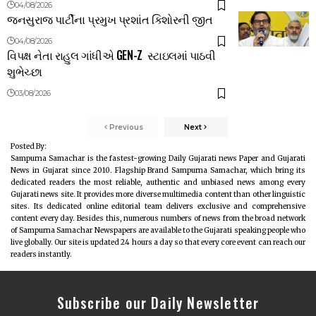
04/08/2026
જનસુરાજ પાર્ટીના પ્રમુખ પ્રશાંત કિશોરની જીત
04/08/2026
વિપક્ષ નેતા રાહુલ ગાંધીએ GEN-Z સ્ટાઇલમાં પાઠવી
શુભેચ્છા
03/08/2026
Previous
Next
Posted By:
Sampurna Samachar is the fastest-growing Daily Gujarati news Paper and Gujarati
News in Gujarat since 2010. Flagship Brand Sampurna Samachar, which bring its
dedicated readers the most reliable, authentic and unbiased news among every
Gujarati news site. It provides more diverse multimedia content than other linguistic
sites. Its dedicated online editorial team delivers exclusive and comprehensive
content every day. Besides this, numerous numbers of news from the broad network
of Sampurna Samachar Newspapers are available to the Gujarati speaking people who
live globally. Our site is updated 24 hours a day so that every core event can reach our
readers instantly.
Subscribe our Daily Newsletter