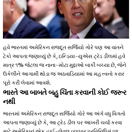
હવે ભારતમાં અમેરિકન રાજદૂત સર્જિયો ગોરે પણ આ વાતને
ટેકો આપતા જણાવ્યું છે કે, ઇન્ડિયા-યુએસ ટ્રેડ ડીલમાં હવે
માત્ર ૧% જેટલા જ નાના-મોટા મુદ્દાઓ બાકી બચ્યા છે, જેને
ઉકેલીને આગામી થોડા જ અઠવાડિયામાં આ મહત્ત્વનો કરાર
પૂરો કરી લેવામાં આવશે.
ભારતે આ બાબતે બહુ ચિંતા કરવાની કોઈ જરૂર
નથી
ભારતમાં અમેરિકન રાજદૂત સર્જિયો ગોરે આ અંગે વધુ વિગતો
આપતા જણાવ્યું છે કે, આ ટ્રેડ ડીલ પર આખરી ચર્ચા કરવા
માટે અમેરિકાનું એક હાઈ-લેવલ વ્યાપાર પ્રતિનિધિમંડળ