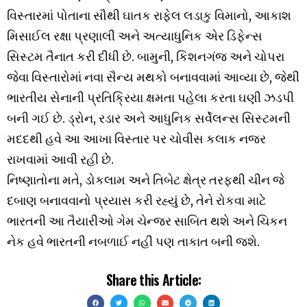
વિસ્તારમાં પોતાના સૌથી ઘાતક રાફેલ લડાકુ વિમાનો, આકાશ
મિસાઈલ રક્ષા પ્રણાલી અને અત્યાધુનિક એર ડિફેન્સ
સિસ્ટમ તૈનાત કરી દીધી છે. બામુની, કિશનગંજ અને ચોપરા
જેવા વિસ્તારોમાં નવા સૈન્ય મથકો બનાવવામાં આવ્યા છે, જેથી
ભારતીય સેનાની પ્રતિક્રિયા ક્ષમતા પહેલા કરતા ઘણી ઝડપી
બની ગઈ છે. ડ્રોન, રડાર અને આધુનિક સર્વેલન્સ સિસ્ટમની
મદદથી હવે આ આખા વિસ્તાર પર ચોવીસ કલાક નજર
રાખવામાં આવી રહી છે.
નિષ્ણાતોના મતે, ડોકલામ અને તિબેટ ક્ષેત્ર તરફથી ચીન જે
દબાણ બનાવવાનો પ્રયાસ કરી રહ્યું છે, તેને રોકવા માટે
ભારતની આ તૈયારીઓ ગેમ ચેન્જર સાબિત થશે અને ચિકન
નેક હવે ભારતની નબળાઈ નહીં પણ તાકાત બની જશે.
Share this Article: