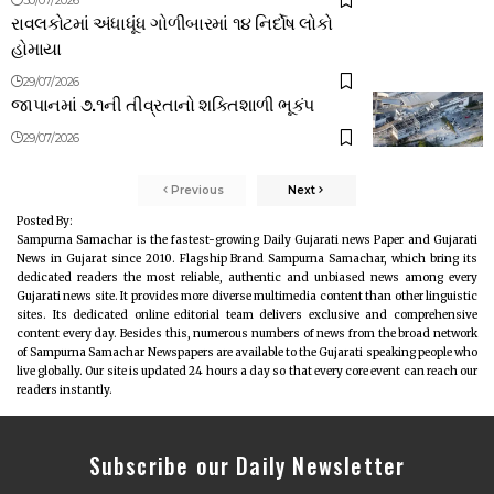
રાવલકોટમાં અંધાધૂંધ ગોળીબારમાં ૧૪ નિર્દોષ લોકો
હોમાયા
29/07/2026
જાપાનમાં ૭.૧ની તીવ્રતાનો શક્તિશાળી ભૂકંપ
29/07/2026
Previous
Next
Posted By:
Sampurna Samachar is the fastest-growing Daily Gujarati news Paper and Gujarati
News in Gujarat since 2010. Flagship Brand Sampurna Samachar, which bring its
dedicated readers the most reliable, authentic and unbiased news among every
Gujarati news site. It provides more diverse multimedia content than other linguistic
sites. Its dedicated online editorial team delivers exclusive and comprehensive
content every day. Besides this, numerous numbers of news from the broad network
of Sampurna Samachar Newspapers are available to the Gujarati speaking people who
live globally. Our site is updated 24 hours a day so that every core event can reach our
readers instantly.
Subscribe our Daily Newsletter