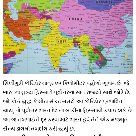
સિલીગુડી કોરિડોર માત્ર ૨૨ કિલોમીટર પહોળો ભૂભાગ છે, જે
ભારતના મુખ્ય હિસ્સાને પૂર્વોત્તરના સાત રાજ્યો સાથે જોડે છે.
જો કોઈ યુદ્ધ કે મોટા સંકટ સમયે આ કોરિડોર પ્રભાવિત
થાય, તો પૂર્વોત્તર ભારત દેશના બાકીના હિસ્સાથી કપાઈ શકે છે.
આ જ નબળાઈને દૂર કરવા માટે ભારત હવે તેને એક મજબૂત
સૈન્ય ઢાલમાં તબદીલ કરી રહ્યું છે.