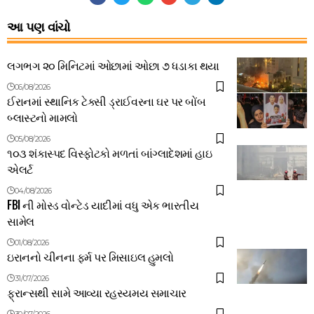
આ પણ વાંચો
લગભગ ૨૦ મિનિટમાં ઓછામાં ઓછા ૭ ધડાકા થયા
06/08/2026
ઈરાનમાં સ્થાનિક ટેક્સી ડ્રાઈવરના ઘર પર બોંબ
બ્લાસ્ટનો મામલો
05/08/2026
૧૦૩ શંકાસ્પદ વિસ્ફોટકો મળતાં બાંગ્લાદેશમાં હાઇ
એલર્ટ
04/08/2026
FBI ની મોસ્ડ વોન્ટેડ યાદીમાં વધુ એક ભારતીય
સામેલ
01/08/2026
ઇરાનનો ચીનના ફર્મ પર મિસાઇલ હુમલો
31/07/2026
ફ્રાન્સથી સામે આવ્યા રહસ્યમય સમાચાર
30/07/2026