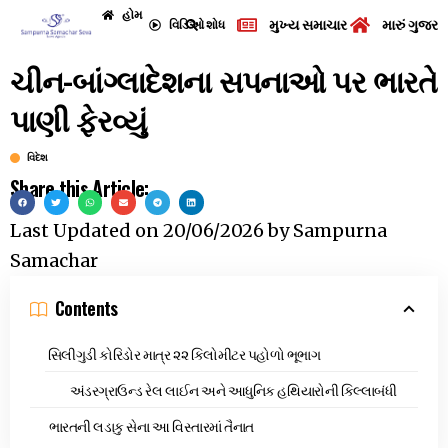
હોમ
મુખ્ય સમાચાર
મારું ગુજરા
વિડિઓ
શોધ
ચીન-બાંગ્લાદેશના સપનાઓ પર ભારતે
પાણી ફેરવ્યું
વિદેશ
Share this Article:
Last Updated on
20/06/2026
by
Sampurna
Samachar
Contents
સિલીગુડી કોરિડોર માત્ર ૨૨ કિલોમીટર પહોળો ભૂભાગ
અંડરગ્રાઉન્ડ રેલ લાઈન અને આધુનિક હથિયારોની કિલ્લાબંધી
ભારતની લડાકુ સેના આ વિસ્તારમાં તૈનાત