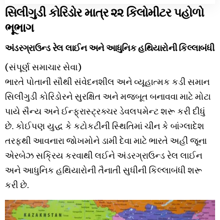
સિલીગુડી કોરિડોર માત્ર ૨૨ કિલોમીટર પહોળો
ભૂભાગ
અંડરગ્રાઉન્ડ રેલ લાઈન અને આધુનિક હથિયારોની કિલ્લાબંધી
(સંપૂર્ણ સમાચાર સેવા)
ભારતે પોતાની સૌથી સંવેદનશીલ અને વ્યૂહાત્મક કડી સમાન
સિલીગુડી કોરિડોરને સુરક્ષિત અને મજબૂત બનાવવા માટે મોટા
પાયે સૈન્ય અને ઈન્ફ્રાસ્ટ્રક્ચર ડેવલપમેન્ટ શરૂ કરી દીધું
છે. કોઈપણ યુદ્ધ કે કટોકટીની સ્થિતિમાં ચીન કે બાંગ્લાદેશ
તરફથી આવનારા જોખમોને ડામી દેવા માટે ભારતે અહીં જૂના
એરબેઝ સક્રિય કરવાથી લઈને અંડરગ્રાઉન્ડ રેલ લાઈન
અને આધુનિક હથિયારોની તૈનાતી સુધીની કિલ્લાબંધી શરૂ
કરી છે.