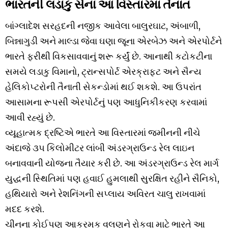
ભારતની લડાકુ સેના આ વિસ્તારમાં તૈનાત
બાંગ્લાદેશ સરહદની નજીક આવેલા બાલુરઘાટ, અંબાળી,
બિન્નાગુડી અને માલ્ડા જેવા ઘણા જૂના એરબેઝ અને એરપોર્ટને
ભારતે ફરીથી વિકસાવવાનું શરૂ કર્યું છે. આનાથી કટોકટીના
સમયે લડાકુ વિમાનો, ટ્રાન્સપોર્ટ એરક્રાફ્ટ અને સૈન્ય
હેલિકોપ્ટરોની તૈનાતી સેકન્ડોમાં થઈ શકશે. આ ઉપરાંત
આસામના રૂપસી એરપોર્ટનું પણ આધુનિકીકરણ કરવામાં
આવી રહ્યું છે.
વ્યૂહાત્મક દ્રષ્ટિએ ભારતે આ વિસ્તારમાં જમીનની નીચે
અંદાજે ૩૫ કિલોમીટર લાંબી અંડરગ્રાઉન્ડ રેલ લાઇન
બનાવવાની યોજના તૈયાર કરી છે. આ અંડરગ્રાઉન્ડ રેલ માર્ગ
યુદ્ધની સ્થિતિમાં પણ હવાઈ હુમલાથી સુરક્ષિત રહીને સૈનિકો,
હથિયારો અને રેશનિંગની સપ્લાય અવિરત ચાલુ રાખવામાં
મદદ કરશે.
ચીનના કોઈપણ આક્રમક વલણને રોકવા માટે ભારતે આ