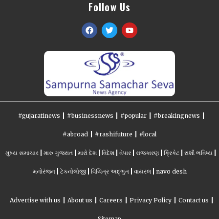
Follow Us
#gujaratinews
#businessnews
#popular
#breakingnews
#abroad
#rashifuture
#local
મુખ્ય સમાચાર
મારુ ગુજરાત
મારો દેશ
વિદેશ
વેપાર
રાજકારણ
ક્રિકેટ
રાશી ભવિષ્ય
મનોરંજન
ટેકનોલોજી
વિચિત્ર અદ્ભુત
વાયરલ
navo desh
Advertise with us
About us
Careers
Privacy Policy
Contact us
Sitemap