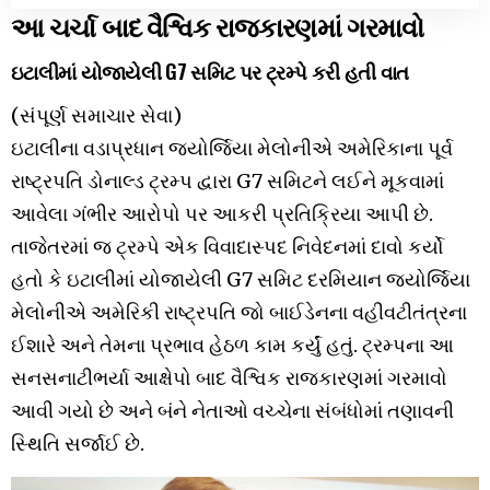
આ ચર્ચા બાદ વૈશ્વિક રાજકારણમાં ગરમાવો
ઇટાલીમાં યોજાયેલી G7 સમિટ પર ટ્રમ્પે કરી હતી વાત
(સંપૂર્ણ સમાચાર સેવા)
ઇટાલીના વડાપ્રધાન જ્યોર્જિયા મેલોનીએ અમેરિકાના પૂર્વ
રાષ્ટ્રપતિ ડોનાલ્ડ ટ્રમ્પ દ્વારા G7 સમિટને લઈને મૂકવામાં
આવેલા ગંભીર આરોપો પર આકરી પ્રતિક્રિયા આપી છે.
તાજેતરમાં જ ટ્રમ્પે એક વિવાદાસ્પદ નિવેદનમાં દાવો કર્યો
હતો કે ઇટાલીમાં યોજાયેલી G7 સમિટ દરમિયાન જ્યોર્જિયા
મેલોનીએ અમેરિકી રાષ્ટ્રપતિ જો બાઈડેનના વહીવટીતંત્રના
ઈશારે અને તેમના પ્રભાવ હેઠળ કામ કર્યું હતું. ટ્રમ્પના આ
સનસનાટીભર્યા આક્ષેપો બાદ વૈશ્વિક રાજકારણમાં ગરમાવો
આવી ગયો છે અને બંને નેતાઓ વચ્ચેના સંબંધોમાં તણાવની
સ્થિતિ સર્જાઈ છે.