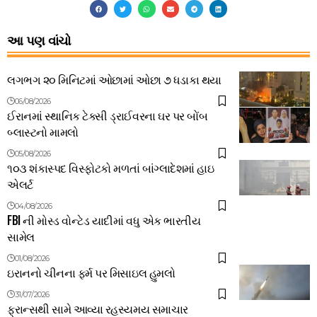
આ પણ વાંચો
લગભગ ૨૦ મિનિટમાં ઓછામાં ઓછા ૭ ધડાકા થયા
06/08/2026
ઈરાનમાં સ્થાનિક ટેક્સી ડ્રાઈવરના ઘર પર બોંબ
બ્લાસ્ટનો મામલો
05/08/2026
૧૦૩ શંકાસ્પદ વિસ્ફોટકો મળતાં બાંગ્લાદેશમાં હાઇ
એલર્ટ
04/08/2026
FBI ની મોસ્ડ વોન્ટેડ યાદીમાં વધુ એક ભારતીય
સામેલ
01/08/2026
ઇરાનનો ચીનના ફર્મ પર મિસાઇલ હુમલો
31/07/2026
ફ્રાન્સથી સામે આવ્યા રહસ્યમય સમાચાર