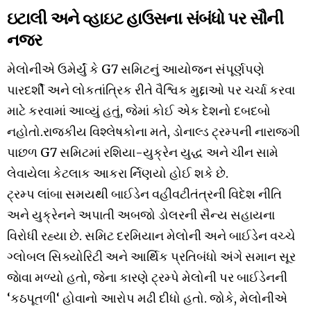
ઇટાલી અને વ્હાઇટ હાઉસના સંબંધો પર સૌની
નજર
મેલોનીએ ઉમેર્યું કે G7 સમિટનું આયોજન સંપૂર્ણપણે
પારદર્શી અને લોકતાંત્રિક રીતે વૈશ્વિક મુદ્દાઓ પર ચર્ચા કરવા
માટે કરવામાં આવ્યું હતું, જેમાં કોઈ એક દેશનો દબદબો
નહોતો.રાજકીય વિશ્લેષકોના મતે, ડોનાલ્ડ ટ્રમ્પની નારાજગી
પાછળ G7 સમિટમાં રશિયા-યુક્રેન યુદ્ધ અને ચીન સામે
લેવાયેલા કેટલાક આકરા ર્નિણયો હોઈ શકે છે.
ટ્રમ્પ લાંબા સમયથી બાઈડેન વહીવટીતંત્રની વિદેશ નીતિ
અને યુક્રેનને અપાતી અબજો ડોલરની સૈન્ય સહાયના
વિરોધી રહ્યા છે. સમિટ દરમિયાન મેલોની અને બાઈડેન વચ્ચે
ગ્લોબલ સિક્યોરિટી અને આર્થિક પ્રતિબંધો અંગે સમાન સૂર
જાેવા મળ્યો હતો, જેના કારણે ટ્રમ્પે મેલોની પર બાઈડેનની
‘કઠપૂતળી‘ હોવાનો આરોપ મઢી દીધો હતો. જોકે, મેલોનીએ