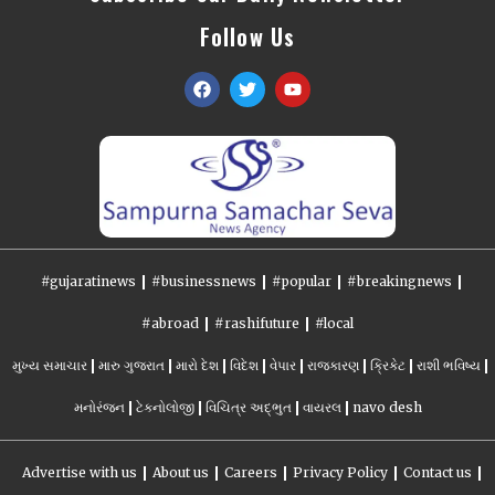
Follow Us
#gujaratinews
#businessnews
#popular
#breakingnews
#abroad
#rashifuture
#local
મુખ્ય સમાચાર
મારુ ગુજરાત
મારો દેશ
વિદેશ
વેપાર
રાજકારણ
ક્રિકેટ
રાશી ભવિષ્ય
મનોરંજન
ટેકનોલોજી
વિચિત્ર અદ્ભુત
વાયરલ
navo desh
Advertise with us
About us
Careers
Privacy Policy
Contact us