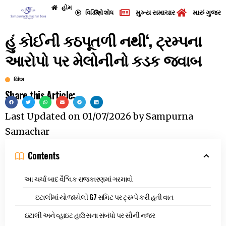
હોમ
મુખ્ય સમાચાર
મારું ગુજરા
વિડિઓ
શોધ
હું કોઈની કઠપૂતળી નથી‘, ટ્રમ્પના
આરોપો પર મેલોનીનો કડક જવાબ
વિદેશ
Share this Article:
Last Updated on
01/07/2026
by
Sampurna
Samachar
Contents
આ ચર્ચા બાદ વૈશ્વિક રાજકારણમાં ગરમાવો
ઇટાલીમાં યોજાયેલી G7 સમિટ પર ટ્રમ્પે કરી હતી વાત
ઇટાલી અને વ્હાઇટ હાઉસના સંબંધો પર સૌની નજર