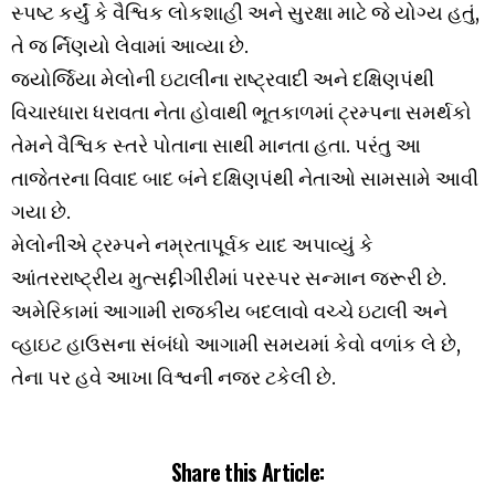
સ્પષ્ટ કર્યું કે વૈશ્વિક લોકશાહી અને સુરક્ષા માટે જે યોગ્ય હતું,
તે જ ર્નિણયો લેવામાં આવ્યા છે.
જ્યોર્જિયા મેલોની ઇટાલીના રાષ્ટ્રવાદી અને દક્ષિણપંથી
વિચારધારા ધરાવતા નેતા હોવાથી ભૂતકાળમાં ટ્રમ્પના સમર્થકો
તેમને વૈશ્વિક સ્તરે પોતાના સાથી માનતા હતા. પરંતુ આ
તાજેતરના વિવાદ બાદ બંને દક્ષિણપંથી નેતાઓ સામસામે આવી
ગયા છે.
મેલોનીએ ટ્રમ્પને નમ્રતાપૂર્વક યાદ અપાવ્યું કે
આંતરરાષ્ટ્રીય મુત્સદ્દીગીરીમાં પરસ્પર સન્માન જરૂરી છે.
અમેરિકામાં આગામી રાજકીય બદલાવો વચ્ચે ઇટાલી અને
વ્હાઇટ હાઉસના સંબંધો આગામી સમયમાં કેવો વળાંક લે છે,
તેના પર હવે આખા વિશ્વની નજર ટકેલી છે.
Share this Article: