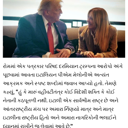
રોમમાં એક પત્રકાર પરિષદ દરમિયાન ટ્રમ્પના આરોપો અંગે
પૂછવામાં આવતા ઇટાલિયન પીએમ મેલોનીએ અત્યંત
આક્રમક અને સ્પષ્ટ શબ્દોમાં જવાબ આપ્યો હતો. તેમણે
કહ્યું, “હું કે મારું વહીવટીતંત્ર કોઈ વિદેશી શક્તિ કે કોઈ
નેતાની કઠપૂતળી નથી. ઇટાલી એક સાર્વભૌમ રાષ્ટ્ર છે અને
આંતરરાષ્ટ્રીય મંચ પર અમારા ર્નિણયો માત્ર અને માત્ર
ઇટાલીના રાષ્ટ્રીય હિતો અને અમારા નાગરિકોની ભલાઈને
ધ્યાનમાં રાખીને જ લેવામાં આવે છે.”