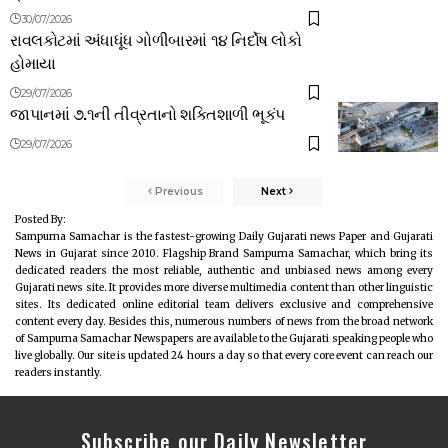
30/07/2026
રાવલકોટમાં અંધાધૂંધ ગોળીબારમાં ૧૪ નિર્દોષ લોકો
હોમાયા
29/07/2026
જાપાનમાં ૭.૧ની તીવ્રતાનો શક્તિશાળી ભૂકંપ
29/07/2026
Previous
Next
Posted By:
Sampurna Samachar is the fastest-growing Daily Gujarati news Paper and Gujarati
News in Gujarat since 2010. Flagship Brand Sampurna Samachar, which bring its
dedicated readers the most reliable, authentic and unbiased news among every
Gujarati news site. It provides more diverse multimedia content than other linguistic
sites. Its dedicated online editorial team delivers exclusive and comprehensive
content every day. Besides this, numerous numbers of news from the broad network
of Sampurna Samachar Newspapers are available to the Gujarati speaking people who
live globally. Our site is updated 24 hours a day so that every core event can reach our
readers instantly.
Subscribe our Daily Newsletter