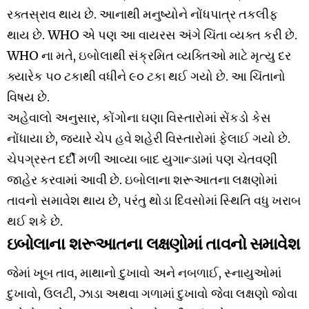
રક્તસ્રાવ થાય છે. આનાથી મનુષ્યોને નોંધપાત્ર તકલીફ
થાય છે. WHO એ પણ આ વાયરસ અંગે ચિંતા વ્યક્ત કરી છે.
WHO ના મતે, ઇબોલાથી સંક્રમિત વ્યક્તિઓ માટે મૃત્યુ દર
ક્યારેક ૫૦ ટકાથી વધીને ૯૦ ટકા થઈ ગયો છે. આ ચિંતાનો
વિષય છે.
અહેવાલો અનુસાર, કોંગોના ઘણા વિસ્તારોમાં સેંકડો કેસ
નોંધાયા છે, જ્યારે ચેપ હવે શહેરી વિસ્તારોમાં ફેલાઈ ગયો છે.
ચેપગ્રસ્ત દર્દી મળી આવ્યા બાદ યુગાન્ડામાં પણ ચેતવણી
જાહેર કરવામાં આવી છે. ઇબોલાના શરૂઆતના લક્ષણોમાં
તાવનો સમાવેશ થાય છે, પરંતુ થોડા દિવસોમાં સ્થિતિ વધુ ખરાબ
થઈ શકે છે.
ઇબોલાના શરૂઆતના લક્ષણોમાં તાવનો સમાવેશ
જેમાં ખૂબ તાવ, માથાનો દુખાવો અને નબળાઈ, સ્નાયુઓમાં
દુખાવો, ઉલટી, ઝાડા અથવા ગળામાં દુખાવો જેવા લક્ષણો જોવા