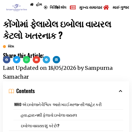
હોમ
મુખ્ય સમાચાર
મારું ગુજરા
વિડિઓ
શોધ
કોંગોમાં ફેલાયેલ ઇબોલા વાયરલ
કેટલો ખતરનાક ?
વિદેશ
Share this Article:
Last Updated on
18/05/2026
by
Sampurna
Samachar
Contents
WHO એ ઇબોલાને વૈશ્વિક આરોગ્ય ઈમરજન્સી જાહેર કરી
હવા દ્વારા નથી ફેલાતો ઇબોલા વાયરલ
ઇબોલા વાયરસ શું કરે છે?