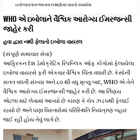
ઇબોલાના શરૂઆતના લક્ષણોમાં તાવનો સમાવેશ
WHO એ ઇબોલાને વૈશ્વિક આરોગ્ય ઈમરજન્સી
જાહેર કરી
હવા દ્વારા નથી ફેલાતો ઇબોલા વાયરલ
(સંપૂર્ણ સમાચાર સેવા)
આફ્રિકન દેશ ડેમોક્રેટિક રિપબ્લિક ઓફ કોંગોમાં ફેલાયેલા
ઇબોલા વાયરસે ફરી એકવાર વૈશ્વિક ચિંતા વધારી છે. કેસોની
સતત વધતી સંખ્યા અને ૮૦ થી વધુ મૃત્યુ બાદ, WHO એ તેને
વૈશ્વિક આરોગ્ય ઈમરજન્સી જાહેર કરી છે. આ ર્નિણય
એટલા માટે લેવામાં આવ્યો છે કારણ કે ચેપ ઝડપથી ફેલાઈ
રહ્યો છે અને ઘણા વિસ્તારોમાં પરિસ્થિતિ નિયંત્રણ બહાર
જઈ રહી હોય તેવું લાગે છે.