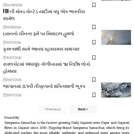
04/08/2026
FBI ની મોસ્ડ વોન્ટેડ યાદીમાં વધુ એક ભારતીય
સામેલ
01/08/2026
ઇરાનનો ચીનના ફર્મ પર મિસાઇલ હુમલો
31/07/2026
ફ્રાન્સથી સામે આવ્યા રહસ્યમય સમાચાર
30/07/2026
રાવલકોટમાં અંધાધૂંધ ગોળીબારમાં ૧૪ નિર્દોષ લોકો
હોમાયા
29/07/2026
જાપાનમાં ૭.૧ની તીવ્રતાનો શક્તિશાળી ભૂકંપ
29/07/2026
Previous
Next
Posted By:
Sampurna Samachar is the fastest-growing Daily Gujarati news Paper and Gujarati
News in Gujarat since 2010. Flagship Brand Sampurna Samachar, which bring its
dedicated readers the most reliable, authentic and unbiased news among every