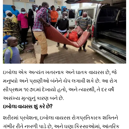
ઇબોલા એક અત્યંત ખતરનાક અને ઘાતક વાયરસ છે, જે
મનુષ્યો અને પ્રાણીઓ બંનેને ચેપ લગાવી શકે છે. આ રોગ
સૌપ્રથમ ૧૯૭૬માં દેખાયો હતો, અને ત્યારથી, તે દર વર્ષે
અસંખ્ય મૃત્યુનું કારણ બને છે.
ઇબોલા વાયરસ શું કરે છે?
શરીરમાં પ્રવેશતા, ઇબોલા વાયરસ રોગપ્રતિકારક શક્તિને
ગંભીર રીતે નબળી પાડે છે, અને ઘણા કિસ્સાઓમાં, આંતરિક