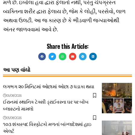
મળે છે. ઇબોલા હવા દ્વારા ફેલાતો નથી, પરંતુ ચેપગ્રસ્ત
વ્યક્તિના શરીર દ્વારા ફેલાય છે, જેમ કે લોહી, પરસેવો, લાળ
અથવા ઉલટી. આ જ કારણ છે કે ભીડવાળી જગ્યાઓથી
અંતર જાળવવામાં આવે છે.
Share this Article:
આ પણ વાંચો
લગભગ ૨૦ મિનિટમાં ઓછામાં ઓછા ૭ ધડાકા થયા
06/08/2026
ઈરાનમાં સ્થાનિક ટેક્સી ડ્રાઈવરના ઘર પર બોંબ
બ્લાસ્ટનો મામલો
05/08/2026
૧૦૩ શંકાસ્પદ વિસ્ફોટકો મળતાં બાંગ્લાદેશમાં હાઇ
એલર્ટ