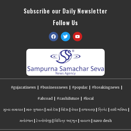
Subscribe our Daily Newsletter
Follow Us
#gujaratinews
#businessnews
#popular
#breakingnews
#abroad
#rashifuture
#local
મુખ્ય સમાચાર
મારુ ગુજરાત
મારો દેશ
વિદેશ
વેપાર
રાજકારણ
ક્રિકેટ
રાશી ભવિષ્ય
મનોરંજન
ટેકનોલોજી
વિચિત્ર અદ્ભુત
વાયરલ
navo desh