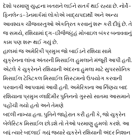
દેશો પરમાણુ યુદ્ધના ખતરાને લઈને સતર્ક થઈ રહ્યા છે. નોર્વે-
ફિનલેન્ડ-ડેનમાર્કમાં લોકોએ ખાદ્યપદાર્થો અને અન્ય
આવશ્યક ચીજવસ્તુઓ એકત્રિત કરવાનું શરૂ કરી દીધું છે. તે
જ સમયે, રશિયામાં દ્ગ-ઇીજૈજંટ્ઠહં મોબાઇલ બંકર બનાવવાનું
કામ પણ શરૂ થઈ ગયું છે.
હાલમાં જ અમેરિકી પ્રમુખ જો બાઈડને રશિયા સામે
યુક્રેનના લાંબા અંતરની મિસાઈલ હુમલાને મંજૂરી આપી હતી.
એટલે કે યુક્રેનને રશિયાની અંદરના હુમલા માટે સુપરસોનિક
મિસાઈલ ટેક્ટિકલ મિસાઈલ સિસ્ટમનો ઉપયોગ કરવાની
પરવાનગી આપવામાં આવી હતી. અમેરિકાના આ ર્નિણય બાદ
રશિયાના પ્રમુખ વ્લાદિમીર પુતિનનો ગુસ્સો સાતમા આસમાને
પહોંચી ગયો હતો અને તેમણે
બદલી નાખ્યા હતા. પુતિને જાહેરાત કરી હતી કે, જો યુક્રેન
બેલેસ્ટિક મિસાઈલ છોડશે તો તેઓ પરમાણુ હુમલો કરશે. આ
બધું ત્યારે બદલાઈ ગયું જ્યારે યુક્રેને રશિયાની અંદર નિશાન