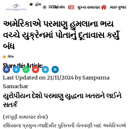
હોમ
મુખ્ય સમાચાર
મારું ગુજરા
વિડિઓ
શોધ
અમેરિકાએ પરમાણુ હુમલાના ભય
વચ્ચે યુક્રેનમાં પોતાનું દૂતાવાસ કર્યું
બંધ
વિદેશ
Share this Article:
Last Updated on
21/11/2024
by
Sampurna
Samachar
યુરોપીયન દેશો પરમાણુ યુદ્ધના ખતરાને લઈને
સતર્ક
(સંપૂર્ણ સમાચાર સેવા)
રશિયાના પ્રમુખ વ્લાદિમીર પુતિનની ચેતવણી બાદ અમેરિકાએ