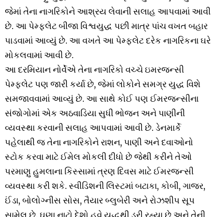
જેમાં તેના નાગરિકોને આશ્રય લેવાની સલાહ આપવામાં આવી
છે. આ પેમ્ફલેટ બીજા વિશ્વયુદ્ધ પછી માત્ર પાંચ વખત બહાર
પાડવામાં આવ્યું છે. આ વખતે આ પેમ્ફલેટ દરેક નાગરિકના ઘરે
મોકલવામાં આવી છે.
આ દરમિયાન નોર્વેએ તેના નાગરિકો વચ્ચે ઇમરજન્સી
પેમ્ફલેટ પણ જારી કર્યા છે, જેમાં લોકોને સમગ્ર યુદ્ધ વિશે
સમજાવવામાં આવ્યું છે. આ સાથે કોઈ પણ ઈમરજન્સીના
સંજોગોમાં એક અઠવાડિયા સુધી ભોજન અને પાણીની
વ્યવસ્થા કરવાની સલાહ આપવામાં આવી છે. ડેનમાર્કે
પહેલાથી જ તેના નાગરિકોને રાશન, પાણી અને દવાઓનો
સ્ટોક કરવા માટે ઈમેલ મોકલી દીધો છે જેથી કરીને તેઓ
પરમાણુ હુમલાના કિસ્સામાં ત્રણ દિવસ માટે ઈમરજન્સી
વ્યવસ્થા કરી શકે. સ્વીડિશની લિસ્ટમાં બટાકા, કોબી, ગાજર,
ઈંડા, બોલોગ્નીસ સોસ, તૈયાર બ્લુબેરી અને રોઝશીપ સૂપ
સામેલ છે. ઘણા નાટો દેશો હવે યુદ્ધથી ડરી રહ્યા છે અને તેની