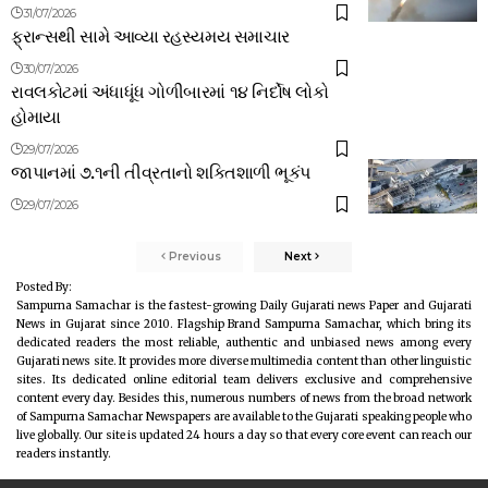
31/07/2026
ફ્રાન્સથી સામે આવ્યા રહસ્યમય સમાચાર
30/07/2026
રાવલકોટમાં અંધાધૂંધ ગોળીબારમાં ૧૪ નિર્દોષ લોકો
હોમાયા
29/07/2026
જાપાનમાં ૭.૧ની તીવ્રતાનો શક્તિશાળી ભૂકંપ
29/07/2026
Previous
Next
Posted By:
Sampurna Samachar is the fastest-growing Daily Gujarati news Paper and Gujarati
News in Gujarat since 2010. Flagship Brand Sampurna Samachar, which bring its
dedicated readers the most reliable, authentic and unbiased news among every
Gujarati news site. It provides more diverse multimedia content than other linguistic
sites. Its dedicated online editorial team delivers exclusive and comprehensive
content every day. Besides this, numerous numbers of news from the broad network
of Sampurna Samachar Newspapers are available to the Gujarati speaking people who
live globally. Our site is updated 24 hours a day so that every core event can reach our
readers instantly.