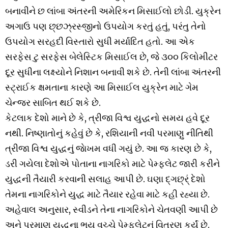
બનાવીને છ લાંબા અંતરની અમેરિકન મિસાઈલો છોડી. યુક્રેન
અગાઉ પણ છ્‌છઝ્રસ્જીનો ઉપયોગ કરતું હતું, પરંતુ તેનો
ઉપયોગ સરહદી વિસ્તારો સુધી મર્યાદિત હતો. આ એક
સરફેસ ટુ સરફેસ બેલેસ્ટિક મિસાઈલ છે, જે ૩૦૦ કિલોમીટર
દૂર સુધીના લક્ષ્યોને નિશાન બનાવી શકે છે. તેની લાંબા અંતરની
સ્ટ્રાઈક ક્ષમતાના કારણે આ મિસાઈલ યુક્રેન માટે ગેમ
ચેન્જર સાબિત થઈ શકે છે.
કેટલાક દેશો માને છે કે, ત્રીજા વિશ્વ યુદ્ધનો સમય હવે દૂર
નથી. નિષ્ણાતોનું કહેવું છે કે, રશિયાની નવી પરમાણુ નીતિથી
ત્રીજા વિશ્વ યુદ્ધનું જાેખમ વધી ગયું છે. આ જ કારણ છે કે,
ડરી ગયેલા દેશોએ પોતાના નાગરિકો માટે પેમ્ફલેટ જારી કરીને
યુદ્ધની તૈયારી કરવાની સલાહ આપી છે. ઘણા દ્ગછ્‌ર્ં દેશો
તેમના નાગરિકોને યુદ્ધ માટે તૈયાર રહેવા માટે કહી રહ્યા છે.
અહેવાલ અનુસાર, સ્વીડને તેના નાગરિકોને ચેતવણી આપી છે
અને પરમાણુ યુદ્ધના ભય વચ્ચે પેમ્ફલેટનું વિતરણ કર્યું છે.