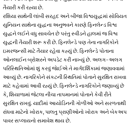
તૈયારી કરી રહ્યા છે.
રશિયા સાથેની લાંબી સરહદ અને બીજા વિશ્વયુદ્ધમાં સોવિયત
યુનિયન સાથેના યુદ્ધના અનુભવને કારણે ફિનલેન્ડ વિશ્વ
યુદ્ધને લઈને વધુ સાવચેત છે પરંતુ સ્વીડને હાલમાં જ વિશ્વ
યુદ્ધની તૈયારી શરૂ કરી છે. ફિનલેન્ડે પણ તેના નાગરિકોને
ઇમરજન્સી માટે તૈયાર રહેવા કહ્યું છે. ફિનલેન્ડે પોતાના
ઓનલાઈન બ્રોશરને અપડેટ કરી નાખ્યું છે. અલગ-અલગ
પરિસ્થિતિઓમાં શું કરવું જાેઈએ તે માર્ગદર્શિકામાં જણાવવામાં
આવ્યું છે. નાગરિકોને સંકટની સ્થિતિમાં પોતાને સુરક્ષિત રાખવા
માટે કહેવામાં આવી રહ્યું છે. ફિનલેન્ડે નાગરિકોને જણાવ્યું છે
કે, શિયાળામાં જેટલા નીચા તાપમાનમાં પોતાને કેવી રીતે
સુરક્ષિત રાખવું. યાદીમાં આયોડિનની ગોળીઓ અને સરળતાથી
રાંધવા માટેનો ખોરાક, પાલતુ પ્રાણીઓનો ખોરાક અને બેકઅપ
પાવર સપ્લાયનો સમાવેશ થાય છે.