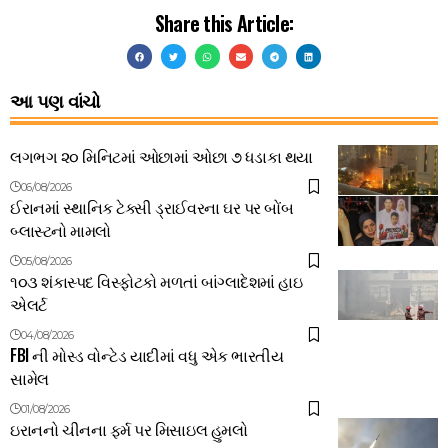
Share this Article:
આ પણ વાંચો
લગભગ ૨૦ મિનિટમાં ઓછામાં ઓછા ૭ ધડાકા થયા
06/08/2026
ઈરાનમાં સ્થાનિક ટેક્સી ડ્રાઈવરના ઘર પર બોંબ
બ્લાસ્ટનો મામલો
05/08/2026
૧૦૩ શંકાસ્પદ વિસ્ફોટકો મળતાં બાંગ્લાદેશમાં હાઇ
એલર્ટ
04/08/2026
FBI ની મોસ્ડ વોન્ટેડ યાદીમાં વધુ એક ભારતીય
સામેલ
01/08/2026
ઇરાનનો ચીનના ફર્મ પર મિસાઇલ હુમલો