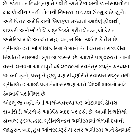
છે, જેના પર નિયંત્રણ મેળવીને અમેરિકા ખનીજ સંસાધનોના
મામલે ચીન પરની પોતાની ર્નિભરતા ઘટાડવા ઉત્સુક છે. યુરોપ
અને ઉત્તર અમેરિકાની બિલકુલ મધ્યમાં આવેલું હોવાથી,
લશ્કરી અને ભૌગોલિક દ્રષ્ટિએ ગ્રીનલેન્ડનું લોકેશન
અમેરિકા માટે અત્યંત મહત્ત્વનું સાબિત થઈ શકે તેમ છે.
ગ્રીનલેન્ડની ભૌગોલિક સ્થિતિ અને તેની વર્તમાન રાજકીય
સ્થિતિને સમજવી ખૂબ જ જરૂરી છે. આશરે ૫૭,૦૦૦ની નાની
વસ્તી ધરાવતા આ ટાપુને વર્ષ ૨૦૦૯માં સ્વતંત્ર જાહેર કરવામાં
આવ્યો હતો, પરંતુ તે હજુ પણ સંપૂર્ણ રીતે સ્વાયત્ત રાષ્ટ્ર નથી.
ગ્રીનલેન્ડ આજે પણ તેના સંરક્ષણ અને વિદેશી બાબતો માટે
ડેનમાર્ક પર ર્નિભર છે.
એટલું જ નહીં, તેની અર્થવ્યવસ્થા પણ મોટાભાગે ડેનિશ
સબસિડી એટલે કે આર્થિક મદદ પર ટકી છે. આવી સ્થિતિમાં
ડોનાલ્ડ ટ્રમ્પ દ્વારા ગ્રીનલેન્ડને અમેરિકામાં ભેળવી દેવાની
જાહેરાત બાદ, હવે આંતરરાષ્ટ્રીય સ્તરે અમેરિકા અને ડેનમાર્ક