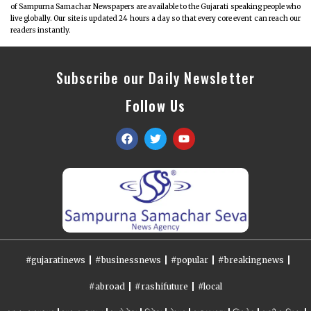
of Sampurna Samachar Newspapers are available to the Gujarati speaking people who
live globally. Our site is updated 24 hours a day so that every core event can reach our
readers instantly.
Subscribe our Daily Newsletter
Follow Us
#gujaratinews
#businessnews
#popular
#breakingnews
#abroad
#rashifuture
#local