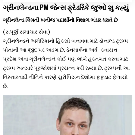
ગ્રીનલેન્ડના PM જેન્સ ફ્રેડરિકે જુઓ શુ કહ્યું
ગ્રીનલેન્ડ કિંમતી ખનીજ પદાર્થોનો વિશાળ ભંડાર ધરાવે છે
(સંપૂર્ણ સમાચાર સેવા)
ગ્રીનલેન્ડને અમેરિકાનો હિસ્સો બનાવવા માટે ડોનાલ્ડ ટ્રમ્પ
પોતાની આ જીદ પર અડગ છે. ડેનમાર્કના અર્ધ-સ્વાયત્ત
પ્રદેશ એવા ગ્રીનલેન્ડને કોઈ પણ ભોગે હસ્તગત કરવા માટે
ટ્રમ્પ અત્યારે પૂરજોશમાં પ્રયત્ન કરી રહ્યા છે. ટ્રમ્પની આ
વિસ્તારવાદી નીતિને કારણે યુરોપિયન દેશોમાં ફફડાટ ફેલાયો
છે.