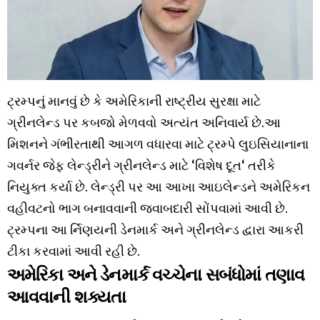
ટ્રમ્પનું માનવું છે કે અમેરિકાની રાષ્ટ્રીય સુરક્ષા માટે
ગ્રીનલેન્ડ પર કબજો મેળવવો અત્યંત અનિવાર્ય છે.આ
મિશનને ગંભીરતાથી આગળ વધારવા માટે ટ્રમ્પે લુઇસિયાનાના
ગવર્નર જેફ લેન્ડ્રીને ગ્રીનલેન્ડ માટે ‘વિશેષ દૂત‘ તરીકે
નિયુક્ત કર્યા છે. લેન્ડ્રી પર આ આખા આઇલેન્ડને અમેરિકન
વહીવટનો ભાગ બનાવવાની જવાબદારી સોંપવામાં આવી છે.
ટ્રમ્પના આ ર્નિણયની ડેનમાર્ક અને ગ્રીનલેન્ડ દ્વારા આકરી
ટીકા કરવામાં આવી રહી છે.
અમેરિકા અને ડેનમાર્ક વચ્ચેના સબંધોમાં તણાવ
આવવાની શક્યતા