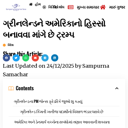
હોમ
મુખ્ય સમાચાર
મારું ગુજરા
વિડિઓ
શોધ
ગ્રીનલેન્ડને અમેરિકાનો હિસ્સો
બનાવવા માંગે છે ટ્રમ્પ
વિદેશ
Share this Article:
Last Updated on
24/12/2025
by
Sampurna
Samachar
Contents
ગ્રીનલેન્ડના PM જેન્સ ફ્રેડરિકે જુઓ શુ કહ્યું
ગ્રીનલેન્ડ કિંમતી ખનીજ પદાર્થોનો વિશાળ ભંડાર ધરાવે છે
અમેરિકા અને ડેનમાર્ક વચ્ચેના સબંધોમાં તણાવ આવવાની શક્યતા