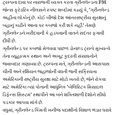
ટ્રમ્પના દાવા પર નારાજગી વ્યક્ત કરતા ગ્રીનલેન્ડના PM
જેન્સ ફ્રેડરિક નીલસને સ્પષ્ટ શબ્દોમાં કહ્યું કે, ‘ગ્રીનલેન્ડ
અહીંના લોકોનું છે. કોઈ બીજો દેશ આંતરરાષ્ટ્રીય સુરક્ષાનું
બહાનું કાઢીને આના પર કબજો કરી શકે નહીં.‘ તેમણે
ગ્રીનલેન્ડને ખરીદવાની કે હડપવાની વાતને સદંતર ફગાવી
દીધી છે.
ગ્રીનલેન્ડ પર કબજો મેળવવા પાછળ ડોનાલ્ડ ટ્રમ્પે મુખ્યત્વે
તેના વ્યૂહાત્મક સ્થાન અને અખૂટ કુદરતી સંસાધનોને
જવાબદાર ગણાવ્યા છે. ટ્રમ્પના મતે, ગ્રીનલેન્ડની આસપાસ
ચીની અને રશિયન જહાજોની વધતી જતી સક્રિયતા
અમેરિકાની રાષ્ટ્રીય સુરક્ષા માટે મોટો ખતરો છે, જેને રોકવા
માટે અમેરિકા ત્યાં પોતાની આધુનિક ‘બેલિસ્ટિક મિસાઇલ
ડિફેન્સ સિસ્ટમ‘ સ્થાપીને આ બંને શક્તિશાળી દેશોને સીધો
પડકાર આપવા માંગે છે.
વધુમાં, ગ્રીનલેન્ડ કિંમતી ખનીજ પદાર્થોનો વિશાળ ભંડાર ધરાવે