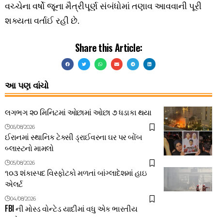
વચ્ચેના વર્ષો જૂના મૈત્રીપૂર્ણ સંબંધોમાં તણાવ આવવાની પૂરી
શક્યતા વર્તાઈ રહી છે.
Share this Article:
આ પણ વાંચો
લગભગ ૨૦ મિનિટમાં ઓછામાં ઓછા ૭ ધડાકા થયા
06/08/2026
ઈરાનમાં સ્થાનિક ટેક્સી ડ્રાઈવરના ઘર પર બોંબ
બ્લાસ્ટનો મામલો
05/08/2026
૧૦૩ શંકાસ્પદ વિસ્ફોટકો મળતાં બાંગ્લાદેશમાં હાઇ
એલર્ટ
04/08/2026
FBI ની મોસ્ડ વોન્ટેડ યાદીમાં વધુ એક ભારતીય