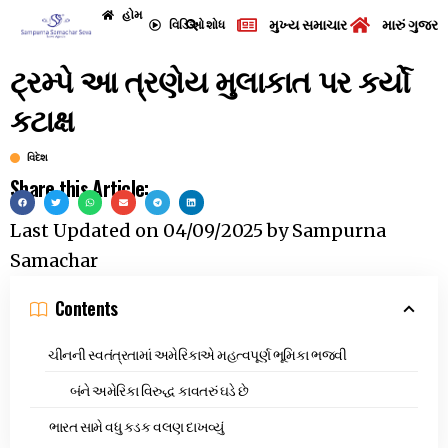
હોમ
મુખ્ય સમાચાર
મારું ગુજરા
વિડિઓ
શોધ
ટ્રમ્પે આ ત્રણેય મુલાકાત પર કર્યો
કટાક્ષ
વિદેશ
Share this Article:
Last Updated on
04/09/2025
by
Sampurna
Samachar
Contents
ચીનની સ્વતંત્રતામાં અમેરિકાએ મહત્વપૂર્ણ ભૂમિકા ભજવી
બંને અમેરિકા વિરુદ્ધ કાવતરું ઘડે છે
ભારત સામે વધુ કડક વલણ દાખવ્યું