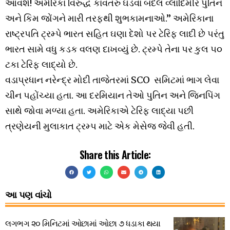
આવશે! અમેરિકા વિરુદ્ધ કાવતરું ઘડવા બદલ વ્લાદિમીર પુતિન
અને કિમ જોંગને મારી તરફથી શુભકામનાઓ.” અમેરિકાના
રાષ્ટ્રપતિ ટ્રમ્પે ભારત સહિત ઘણા દેશો પર ટેરિફ લાદી છે પરંતુ
ભારત સામે વધુ કડક વલણ દાખવ્યું છે. ટ્રમ્પે તેના પર કુલ ૫૦
ટકા ટેરિફ લાદ્યો છે.
વડાપ્રધાન નરેન્દ્ર મોદી તાજેતરમાં SCO સમિટમાં ભાગ લેવા
ચીન પહોંચ્યા હતા. આ દરમિયાન તેઓ પુતિન અને જિનપિંગ
સાથે જોવા મળ્યા હતા. અમેરિકાએ ટેરિફ લાદ્યા પછી
ત્રણેયની મુલાકાત ટ્રમ્પ માટે એક મેસેજ જેવી હતી.
Share this Article:
આ પણ વાંચો
લગભગ ૨૦ મિનિટમાં ઓછામાં ઓછા ૭ ધડાકા થયા