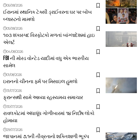
06/08/2026
ઈરાનમાં સ્થાનિક ટેક્સી ડ્રાઈવરના ઘર પર બોંબ
બ્લાસ્ટનો મામલો
05/08/2026
૧૦૩ શંકાસ્પદ વિસ્ફોટકો મળતાં બાંગ્લાદેશમાં હાઇ
એલર્ટ
04/08/2026
FBI ની મોસ્ડ વોન્ટેડ યાદીમાં વધુ એક ભારતીય
સામેલ
01/08/2026
ઇરાનનો ચીનના ફર્મ પર મિસાઇલ હુમલો
31/07/2026
ફ્રાન્સથી સામે આવ્યા રહસ્યમય સમાચાર
30/07/2026
રાવલકોટમાં અંધાધૂંધ ગોળીબારમાં ૧૪ નિર્દોષ લોકો
હોમાયા
29/07/2026
જાપાનમાં ૭.૧ની તીવ્રતાનો શક્તિશાળી ભૂકંપ