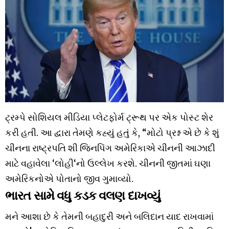
ટ્રમ્પે સોશિયલ મીડિયા પ્લેટફોર્મ ટ્રૂથ પર એક પોસ્ટ શેર
કરી હતી. આ દ્વારા તેમણે કહ્યું હતું કે, “મોટો પ્રશ્ન એ છે કે શું
ચીનના રાષ્ટ્રપતિ શી જિનપિંગ અમેરિકાએ ચીનની આઝાદી
માટે વહાવેલા ‘લોહી‘નો ઉલ્લેખ કરશે. ચીનની જીતમાં ઘણા
અમેરિકનોએ પોતાનો જીવ ગુમાવ્યો.
ભારત સામે વધુ કડક વલણ દાખવ્યું
મને આશા છે કે તેમની બહાદુરી અને બલિદાન યાદ રાખવામાં