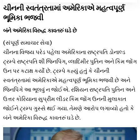
ચીનની સ્વતંત્રતામાં અમેરિકાએ મહત્વપૂર્ણ
ભૂમિકા ભજવી
બંને અમેરિકા વિરુદ્ધ કાવતરું ઘડે છે
(સંપૂર્ણ સમાચાર સેવા)
ચીનના વિજય પરેડ પહેલા અમેરિકાના રાષ્ટ્રપતિ ડોનાલ્ડ
ટ્રમ્પે રાષ્ટ્રપતિ શી જિનપિંગ, વ્લાદિમીર પુતિન અને કિમ જોંગ
ઉન પર કટાક્ષ કર્યો છે. ટ્રમ્પે કહ્યું હતું કે ચીનની
સ્વતંત્રતામાં અમેરિકાએ મહત્વપૂર્ણ ભૂમિકા ભજવી છે અને
જિનપિંગે આ ભૂલવું ન જોઈએ. રશિયન રાષ્ટ્રપતિ પુતિન અને
ઉત્તર કોરિયાના સુપ્રીમ લીડર કિમ જોંગ ઉનની મુલાકાત
જોઈને ટ્રમ્પ ગુસ્સે થઈ ગયા. તેમણે આરોપ લગાવ્યો હતો કે
બંને અમેરિકા વિરુદ્ધ કાવતરું ઘડે છે.