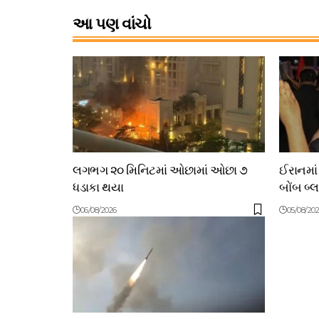
આ પણ વાંચો
લગભગ ૨૦ મિનિટમાં ઓછામાં ઓછા ૭
ઈરાનમાં
ધડાકા થયા
બોંબ બ્
06/08/2026
05/08/20