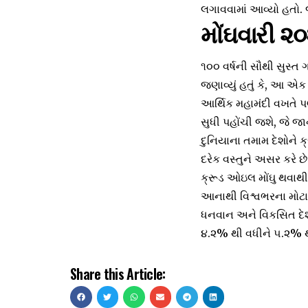
લગાવવામાં આવ્યો હતો.
મોંઘવારી ૨
૧૦૦ વર્ષની સૌથી સુસ્ત 
જણાવ્યું હતું કે, આ એક
આર્થિક મહામંદી વખતે પણ
સુધી પહોંચી જશે, જે જા
દુનિયાના તમામ દેશોને ક
દરેક વસ્તુને અસર કરે છ
ક્રૂડ ઓઇલ મોંઘુ થવાથી
આનાથી વિશ્વભરના મોટાભ
ધનવાન અને વિકસિત દેશોમ
૪.૨% થી વધીને ૫.૨% થઈ 
Share this Article: