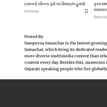
ઇરાનનો ચીનના ફર્મ પર મિસાઇલ હુમલો
ફ્રાન્સ
સમાચાર
31/07/2026
30/07/20
Posted By:
Sampurna Samachar is the fastest-growing 
Samachar, which bring its dedicated reader
more diverse multimedia content than other
content every day. Besides this, numerou
Gujarati speaking people who live globally.