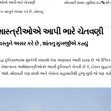
રીઓએ આપી ભારે ચેતવણી
મોંઘવારી ૨૦૨૬ સુધીમાં ૨.૬% થ
ેક વસ્તુને અસર કરે છે , શાંતનુ
થશાસ્ત્રીઓએ આપી ભારે ચેતવણી
સ્તુને અસર કરે છે , શાંતનુ મુખર્જીએ કહ્યું
્ધ દુનિયાભરમાં મુશ્કેલી વધારશે તેવા અણસાર આવી રહ્યા છે. જે વૈશ્
ડ નેશન્સના અર્થશાસ્ત્રીઓએ આખી દુનિયાને ચેતવી છે કે, ઈરાન યુદ્ધન
જશે. મોંઘવારી પણ વધશે અને કોરોના મહામારીથી હજુ સુધી જે પણ ગ્રો