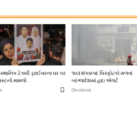
 સ્થાનિક ટેક્સી ડ્રાઈવરના ઘર પર
૧૦૩ શંકાસ્પદ વિસ્ફોટકો મળતાં
લાસ્ટનો મામલો
બાંગ્લાદેશમાં હાઇ એલર્ટ
26
04/08/2026