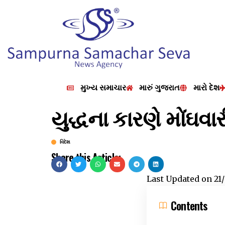
મુખ્ય સમાચાર
મારું ગુજરાત
મારો દેશ
યુદ્ધના કારણે મોંઘવા
વિદેશ
Share this Article:
Last Updated on
21
Contents