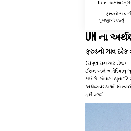
UN ના અર્થશાસ્ત્
ક્રુડનો ભાવ દર
મુખર્જીએ કહ્યું
UN ના અર્
ક્રુડનો ભાવ દરેક વ
(સંપૂર્ણ સમાચાર સેવા)
ઈરાન અને અમેરિકાનુ યુદ
થઈ છે. એવામાં યૂનાઈટે
અર્થવ્યવસ્થાઓ ખોરવાઈ 
ફરી વળશે.