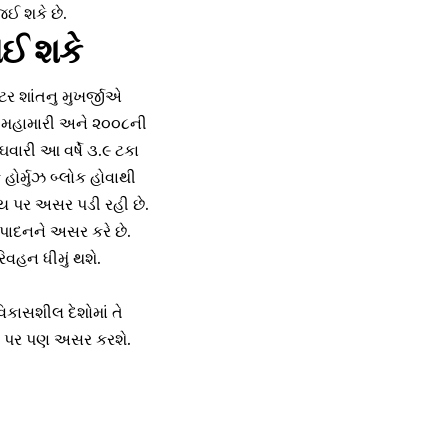
ઈ શકે છે.
થઈ શકે
ટર શાંતનુ મુખર્જીએ
૧૯ મહામારી અને ૨૦૦૮ની
વારી આ વર્ષે ૩.૯ ટકા
હોર્મુઝ બ્લોક હોવાથી
લાય પર અસર પડી રહી છે.
ત્પાદનને અસર કરે છે.
વહન ધીમું થશે.
િકાસશીલ દેશોમાં તે
ાણી પર પણ અસર કરશે.