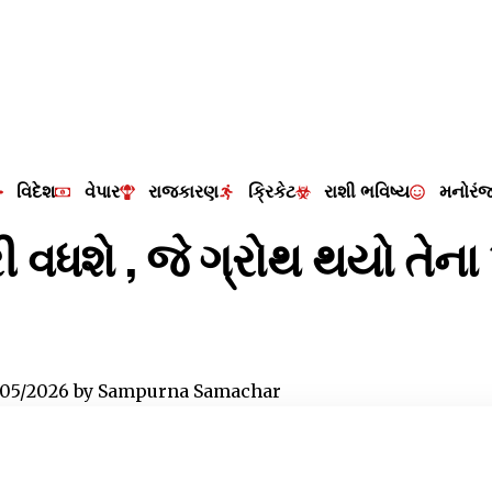
વિદેશ
વેપાર
રાજકારણ
ક્રિકેટ
રાશી ભવિષ્ય
મનોરં
રી વધશે , જે ગ્રોથ થયો તેન
/05/2026
by
Sampurna Samachar