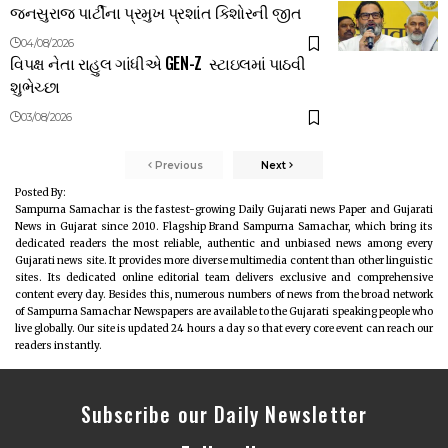
જનસુરાજ પાર્ટીના પ્રમુખ પ્રશાંત કિશોરની જીત
04/08/2026
વિપક્ષ નેતા રાહુલ ગાંધીએ GEN-Z સ્ટાઇલમાં પાઠવી
શુભેચ્છા
03/08/2026
Previous
Next
Posted By:
Sampurna Samachar is the fastest-growing Daily Gujarati news Paper and Gujarati
News in Gujarat since 2010. Flagship Brand Sampurna Samachar, which bring its
dedicated readers the most reliable, authentic and unbiased news among every
Gujarati news site. It provides more diverse multimedia content than other linguistic
sites. Its dedicated online editorial team delivers exclusive and comprehensive
content every day. Besides this, numerous numbers of news from the broad network
of Sampurna Samachar Newspapers are available to the Gujarati speaking people who
live globally. Our site is updated 24 hours a day so that every core event can reach our
readers instantly.
Subscribe our Daily Newsletter