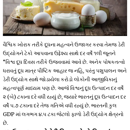
વૈશ્વિક ખોરાક તરીકે દૂધના મહત્વને ઉજાગર કરવા તેમજ ડેરી
ઉદ્યોગને ટેકો આપવાના ઉદ્દેશ્ય સાથે દર વર્ષે ૧લી જૂનને
“વિશ્વ દૂધ દિવસ તરીકે ઉજવવામાં આવે છે. અનેક પોષકતત્વો
ધરાવતું દૂધ માત્ર પૌષ્ટિક આહાર જ નહિ, પરંતુ પશુપાલન અને
ડેરી ઉદ્યોગ સાથે જોડાયેલા કરોડો લોકોની આજીવિકાનું
મહત્વપૂર્ણ માધ્યમ પણ છે. આજે વિશ્વનું દૂધ ઉત્પાદન દર વર્ષે
૨ (બે) ટકાના દરે વધી રહ્યું છે, જ્યારે ભારતનું દૂધ ઉત્પાદન દર
વર્ષે ૫.૭ ટકાના દરે તેજ ગતિએ વધી રહ્યું છે. ભારતની કુલ
GDP માં લગભગ ૪.૫ ટકા જેટલો ફાળો ડેરી ઉદ્યોગ ક્ષેત્રનો
છે.