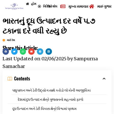
હોમ
મુખ્ય સમાચાર
મારું ગુજરા
વિડિઓ
શોધ
ભારતનું દૂધ ઉત્પાદન દર વર્ષે ૫.૭
ટકાના દરે વધી રહ્યુ છે
મારો દેશ
Share this Article:
Last Updated on
02/06/2025
by
Sampurna
Samachar
Contents
પશુપાલન અને ડેરી ઉદ્યોગ સાથે કરોડો લોકોની આજીવિકા
દેશમાં દુધ ઉત્પાદન ક્ષેત્રે ગુજરાતનો મહત્વમો ફાળો
દૂધ ઉત્પાદન અને ડેરી વિકાસ ક્ષેત્રે વિશ્વમાં પ્રથમ