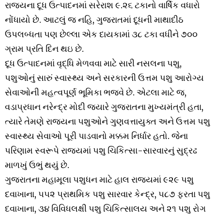
રાજ્યના દૂધ ઉત્પાદનમાં સરેરાશ ૯.૨૬ ટકાનો વાર્ષિક વધારો
નોંધાયો છે. આટલું જ નહિ, ગુજરાતમાં દૂધની માથાદીઠ
ઉપલબ્ધતા પણ છેલ્લા એક દાયકામાં ૩૮ ટકા વધીને ૭૦૦
ગ્રામ પ્રતિ દિન થઇ છે.
દૂધ ઉત્પાદનમાં વૃદ્ધિ મેળવવા માટે સારી નસલના પશુ,
પશુઓનું સારું સ્વાસ્થ્ય અને સરકારની ઉત્તમ પશુ આરોગ્ય
સેવાઓની મહત્વપૂર્ણ ભૂમિકા ભજવે છે. એટલા માટે જ,
વડાપ્રધાન નરેન્દ્ર મોદી જ્યારે ગુજરાતના મુખ્યમંત્રી હતા,
ત્યારે તેમણે રાજ્યના પશુઓને ગુણવત્તાયુક્ત અને ઉત્તમ પશુ
સ્વાસ્થ્ય સેવાઓ પૂરી પાડવાનો મક્કમ નિર્ધાર હતો. જેના
પરિણામ સ્વરૂપે રાજ્યમાં પશુ ચિકિત્સા-સારવારનું સુદ્રઢ
માળખું ઉભું થયું છે.
ગુજરાતના મહામૂલા પશુધન માટે હાલ રાજ્યમાં ૯૨૯ પશુ
દવાખાના, ૫૫૨ પ્રાથમિક પશુ સારવાર કેન્દ્ર, ૫૮૭ ફરતા પશુ
દવાખાના, ૩૪ વિવિધલક્ષી પશુ ચિકિત્સાલય અને ૨૧ પશુ રોગ