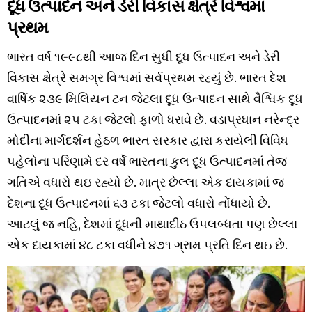
દૂધ ઉત્પાદન અને ડેરી વિકાસ ક્ષેત્રે વિશ્વમાં
પ્રથમ
ભારત વર્ષ ૧૯૯૮થી આજ દિન સુધી દૂધ ઉત્પાદન અને ડેરી
વિકાસ ક્ષેત્રે સમગ્ર વિશ્વમાં સર્વપ્રથમ રહ્યું છે. ભારત દેશ
વાર્ષિક ૨૩૯ મિલિયન ટન જેટલા દૂધ ઉત્પાદન સાથે વૈશ્વિક દૂધ
ઉત્પાદનમાં ૨૫ ટકા જેટલો ફાળો ધરાવે છે. વડાપ્રધાન નરેન્દ્ર
મોદીના માર્ગદર્શન હેઠળ ભારત સરકાર દ્વારા કરાયેલી વિવિધ
પહેલોના પરિણામે દર વર્ષે ભારતના કુલ દૂધ ઉત્પાદનમાં તેજ
ગતિએ વધારો થઇ રહ્યો છે. માત્ર છેલ્લા એક દાયકામાં જ
દેશના દૂધ ઉત્પાદનમાં ૬૩ ટકા જેટલો વધારો નોંધાયો છે.
આટલું જ નહિ, દેશમાં દૂધની માથાદીઠ ઉપલબ્ધતા પણ છેલ્લા
એક દાયકામાં ૪૮ ટકા વધીને ૪૭૧ ગ્રામ પ્રતિ દિન થઇ છે.