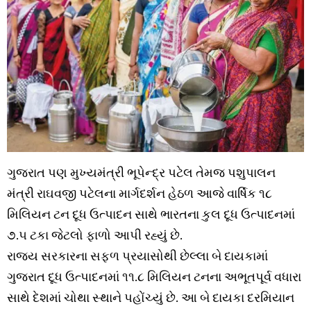
ગુજરાત પણ મુખ્યમંત્રી ભૂપેન્દ્ર પટેલ તેમજ પશુપાલન
મંત્રી રાઘવજી પટેલના માર્ગદર્શન હેઠળ આજે વાર્ષિક ૧૮
મિલિયન ટન દૂધ ઉત્પાદન સાથે ભારતના કુલ દૂધ ઉત્પાદનમાં
૭.૫ ટકા જેટલો ફાળો આપી રહ્યું છે.
રાજ્ય સરકારના સફળ પ્રયાસોથી છેલ્લા બે દાયકામાં
ગુજરાત દૂધ ઉત્પાદનમાં ૧૧.૮ મિલિયન ટનના અભૂતપૂર્વ વધારા
સાથે દેશમાં ચોથા સ્થાને પહોંચ્યું છે. આ બે દાયકા દરમિયાન