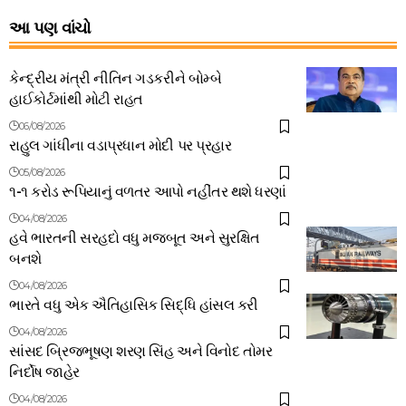
આ પણ વાંચો
કેન્દ્રીય મંત્રી નીતિન ગડકરીને બોમ્બે
હાઈકોર્ટમાંથી મોટી રાહત
06/08/2026
રાહુલ ગાંધીના વડાપ્રધાન મોદી પર પ્રહાર
05/08/2026
૧-૧ કરોડ રૂપિયાનું વળતર આપો નહીંતર થશે ધરણાં
04/08/2026
હવે ભારતની સરહદો વધુ મજબૂત અને સુરક્ષિત
બનશે
04/08/2026
ભારતે વધુ એક ઐતિહાસિક સિદ્ધિ હાંસલ કરી
04/08/2026
સાંસદ બ્રિજભૂષણ શરણ સિંહ અને વિનોદ તોમર
નિર્દોષ જાહેર
04/08/2026