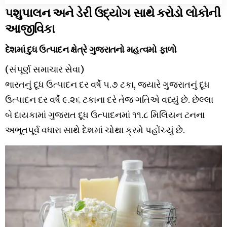
પશુપાલન અને ડેરી ઉદ્યોગ સાથે કરોડો લોકોની
આજીવિકા
દેશમાં દુધ ઉત્પાદન ક્ષેત્રે ગુજરાતનો મહત્વમો ફાળો
(સંપૂર્ણ સમાચાર સેવા)
ભારતનું દૂધ ઉત્પાદન દર વર્ષે ૫.૭ ટકા, જ્યારે ગુજરાતનું દૂધ
ઉત્પાદન દર વર્ષે ૯.૨૬ ટકાના દરે તેજ ગતિએ વધ્યું છે. છેલ્લા
બે દાયકામાં ગુજરાત દૂધ ઉત્પાદનમાં ૧૧.૮ મિલિયન ટનના
અભૂતપૂર્વ વધારા સાથે દેશમાં ચોથા ક્રમે પહોંચ્યું છે.