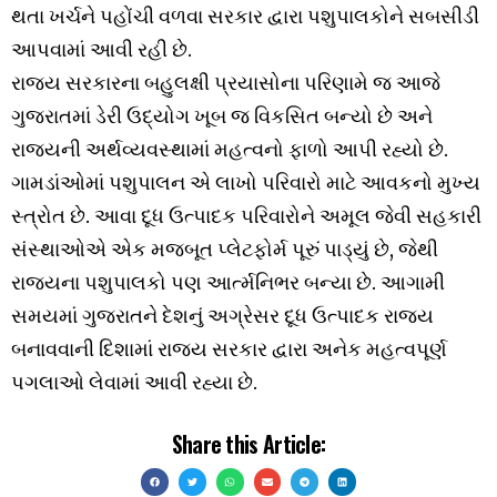
થતા ખર્ચને પહોંચી વળવા સરકાર દ્વારા પશુપાલકોને સબસીડી
આપવામાં આવી રહી છે.
રાજ્ય સરકારના બહુલક્ષી પ્રયાસોના પરિણામે જ આજે
ગુજરાતમાં ડેરી ઉદ્યોગ ખૂબ જ વિકસિત બન્યો છે અને
રાજ્યની અર્થવ્યવસ્થામાં મહત્વનો ફાળો આપી રહ્યો છે.
ગામડાંઓમાં પશુપાલન એ લાખો પરિવારો માટે આવકનો મુખ્ય
સ્ત્રોત છે. આવા દૂધ ઉત્પાદક પરિવારોને અમૂલ જેવી સહકારી
સંસ્થાઓએ એક મજબૂત પ્લેટફોર્મ પૂરું પાડ્યું છે, જેથી
રાજ્યના પશુપાલકો પણ આર્ત્મનિભર બન્યા છે. આગામી
સમયમાં ગુજરાતને દેશનું અગ્રેસર દૂધ ઉત્પાદક રાજ્ય
બનાવવાની દિશામાં રાજ્ય સરકાર દ્વારા અનેક મહત્વપૂર્ણ
પગલાઓ લેવામાં આવી રહ્યા છે.
Share this Article: