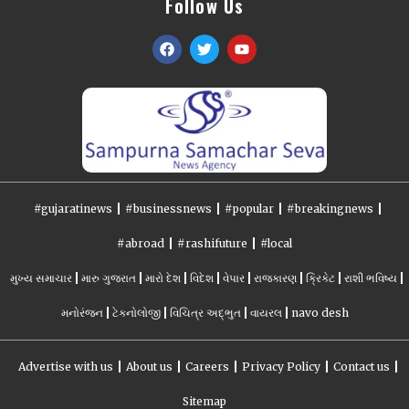
Follow Us
#gujaratinews
#businessnews
#popular
#breakingnews
#abroad
#rashifuture
#local
મુખ્ય સમાચાર
મારુ ગુજરાત
મારો દેશ
વિદેશ
વેપાર
રાજકારણ
ક્રિકેટ
રાશી ભવિષ્ય
મનોરંજન
ટેકનોલોજી
વિચિત્ર અદ્ભુત
વાયરલ
navo desh
Advertise with us
About us
Careers
Privacy Policy
Contact us
Sitemap