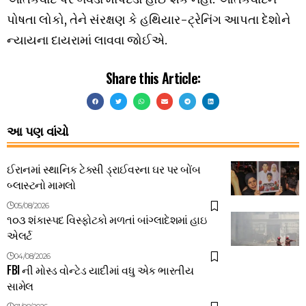
પોષતા લોકો, તેને સંરક્ષણ કે હથિયાર-ટ્રેનિંગ આપતા દેશોને
ન્યાયના દાયરામાં લાવવા જોઈએ.
Share this Article:
આ પણ વાંચો
ઈરાનમાં સ્થાનિક ટેક્સી ડ્રાઈવરના ઘર પર બોંબ
બ્લાસ્ટનો મામલો
05/08/2026
૧૦૩ શંકાસ્પદ વિસ્ફોટકો મળતાં બાંગ્લાદેશમાં હાઇ
એલર્ટ
04/08/2026
FBI ની મોસ્ડ વોન્ટેડ યાદીમાં વધુ એક ભારતીય
સામેલ