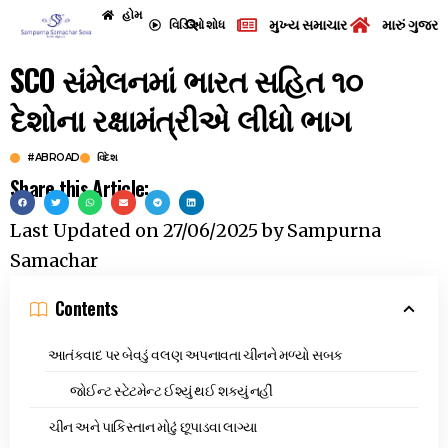
હોમ
મુખ્ય સમાચાર
મારું ગુજરા
વિડિઓ
શોધ
SCO સંમેલનમાં ભારત સહિત ૧૦
દેશોના રક્ષામંત્રીએ લીધો ભાગ
#ABROAD
વિદેશ
Share this Article:
Last Updated on
27/06/2025
by
Sampurna
Samachar
Contents
આતંકવાદ પર બેવડું વલણ અપનાવતા ચીનને મળ્યો સબક
જોઈન્ટ સ્ટેટમેન્ટ ઈશ્યું થઈ શક્યું નહીં
ચીન અને પાકિસ્તાન મોઢું છૂપાડવા લાગ્યા