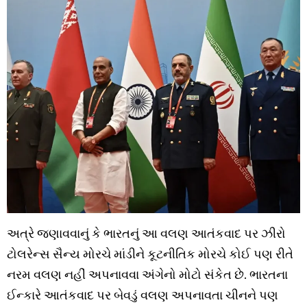
અત્રે જણાવવાનું કે ભારતનું આ વલણ આતંકવાદ પર ઝીરો
ટોલરેન્સ સૈન્ય મોરચે માંડીને કૂટનીતિક મોરચે કોઈ પણ રીતે
નરમ વલણ નહીં અપનાવવા અંગેનો મોટો સંકેત છે. ભારતના
ઈન્કારે આતંકવાદ પર બેવડું વલણ અપનાવતા ચીનને પણ