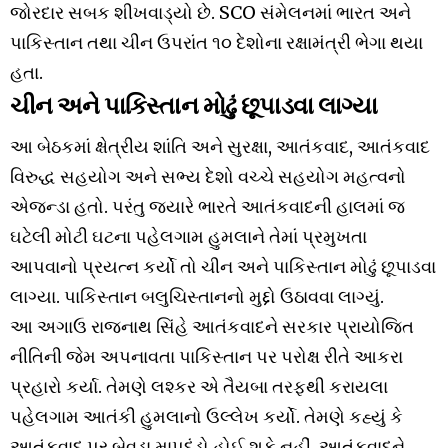
જોરદાર સબક શીખવાડ્યો છે. SCO સંમેલનમાં ભારત અને
પાકિસ્તાન તથા ચીન ઉપરાંત ૧૦ દેશોના રક્ષામંત્રી ભેગા થયા
હતા.
ચીન અને પાકિસ્તાન મોઢું છૂપાડવા લાગ્યા
આ બેઠકમાં ક્ષેત્રીય શાંતિ અને સુરક્ષા, આતંકવાદ, આતંકવાદ
વિરુદ્ધ સહયોગ અને સભ્ય દેશો વચ્ચે સહયોગ મહત્વનો
એજન્ડા હતો. પરંતુ જ્યારે ભારતે આતંકવાદની હાલમાં જ
ઘટેલી મોટી ઘટના પહેલગામ હુમલાને તેમાં પ્રમુખતા
આપવાનો પ્રયત્ન કર્યો તો ચીન અને પાકિસ્તાન મોઢું છૂપાડવા
લાગ્યા. પાકિસ્તાન બલુચિસ્તાનનો મુદ્દો ઉઠાવવા લાગ્યું.
આ અગાઉ રાજનાથ સિંહે આતંકવાદને સરકાર પ્રાયોજિત
નીતિની જેમ અપનાવતા પાકિસ્તાન પર પરોક્ષ રીતે આકરા
પ્રહારો કર્યા. તેમણે લશ્કર એ તૈયબા તરફથી કરાયલા
પહેલગામ આતંકી હુમલાનો ઉલ્લેખ કર્યો. તેમણે કહ્યું કે
આતંકવાદ પર બેવડા માપદંડો હોઈ શકે નહીં. આતંકવાદને