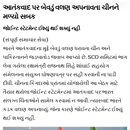
આતંકવાદ પર બેવડું વલણ અપનાવતા ચીનને
મળ્યો સબક
જોઈન્ટ સ્ટેટમેન્ટ ઈશ્યું થઈ શક્યું નહીં
(સંપૂર્ણ સમાચાર સેવા)
ભારતે આતંકવાદના મુદ્દે બેવડું વલણ ધરાવતા ચીન અને
પાકિસ્તાનને જડબાતોડ જવાબ આપ્યો છે. SCO સમિટમાં ભાગ
લેવા ગયેલા રક્ષામંત્રી રાજનાથ સિંહે શાંઘાઈ સહયોગ
સંમેલનના સંયુક્ત ઘોષણાપત્ર પર સહી કરવાની ના પાડી
દીધી. ચીનના કિંગદાઓ પ્રાંતમાં યોજાયેલી આ બેઠક માટે
તૈયાર થયેલા જોઈન્ટ સ્ટેટમેન્ટમાં આતંકવાદ પર ભારત
સંલગ્ન ચિંતાઓને સામેલ કરવામાં ન આવી. ત્યારબાદ ભારતે
કડક વલણ અપનાવ્યું. જેના કારણે જોઈન્ટ સ્ટેટમેન્ટ ઈશ્યું
થઈ શક્યું નહીં.