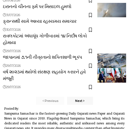
01/08/2026
ઇરાનનો ચીનના ફર્મ પર મિસાઇલ હુમલો
31/07/2026
ફ્રાન્સથી સામે આવ્યા રહસ્યમય સમાચાર
30/07/2026
રાવલકોટમાં અંધાધૂંધ ગોળીબારમાં ૧૪ નિર્દોષ લોકો
હોમાયા
29/07/2026
જાપાનમાં ૭.૧ની તીવ્રતાનો શક્તિશાળી ભૂકંપ
29/07/2026
વર્ષ ૨૦૨૩માં થયેલો સંરક્ષણ સહયોગ કરારને હવે
મંજૂરી
29/07/2026
Previous
Next
Posted By:
Sampurna Samachar is the fastest-growing Daily Gujarati news Paper and Gujarati
News in Gujarat since 2010. Flagship Brand Sampurna Samachar, which bring its
dedicated readers the most reliable, authentic and unbiased news among every
Gujarati news site. It provides more diverse multimedia content than other linguistic