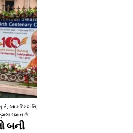
 કે, આ મંદિર શાંતિ,
હુમલા સમાન છે.
નાઓ બની