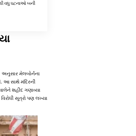
૧૦૦ થી વધુ ઘટનાઓ બની
્યા
ી અનુસાર મેલબોર્નના
ી. આ સાથે મંદિરની
ાલેને શહીદ ગણાવ્યા
વિરોધી સૂત્રો પણ લખ્યા