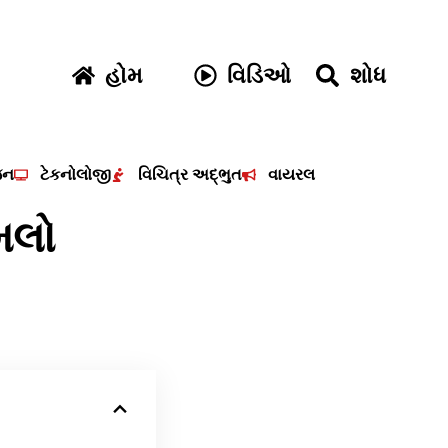
હોમ
વિડિઓ
શોધ
જન
ટેકનોલોજી
વિચિત્ર અદ્ભુત
વાયરલ
ુમલો