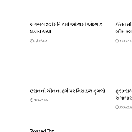
લગભગ ૨૦ મિનિટમાં ઓછામાં ઓછા ૭
ઈરાનમાં
ધડાકા થયા
બોંબ બ્
06/08/2026
05/08/20
ઇરાનનો ચીનના ફર્મ પર મિસાઇલ હુમલો
ફ્રાન્સ
સમાચાર
31/07/2026
30/07/20
Posted By: