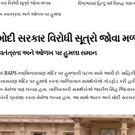
ાર વિરોધી સૂત્રો જોવા મળ્યા
વિશ્વભરમાં હિન્દુ ધર્મ વિરુદ્ધ 
િક સ્વતંત્રતા અને ઓળખ પર હુમલા
ોદી સરકાર વિરોધી સૂત્રો જોવા મળ
સ્વતંત્રતા અને ઓળખ પર હુમલા સમાન
નમાં BAPS સ્વામિનારાયણ મંદિર પર હુમલાની ઘટના સામે આવી છે. માહિત
ામિનારાયણ મંદિર પર હુમલો કરતાં ખાલિસ્તાન સમર્થકોએ તોડફોડ કરી હત
ક મેસેજ પણ લખ્યા હતા. ખાલિસ્તાની સમર્થકોએ જરનૈલ સિંહ ભિંદરાનવ
 તેની પ્રસંશા કરતા મેસેજ લખ્યા હતા. આ સાથે ભારત અને મોદી સરકાર 