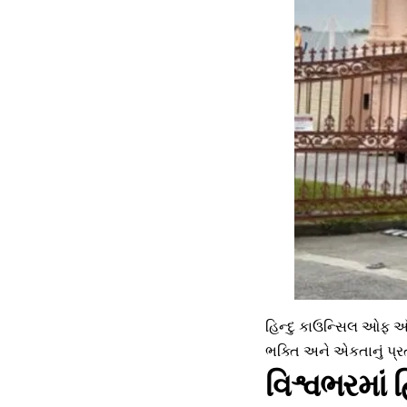
હિન્દુ કાઉન્સિલ ઓફ ઑસ્
ભક્તિ અને એકતાનું પ્
વિશ્વભરમાં 