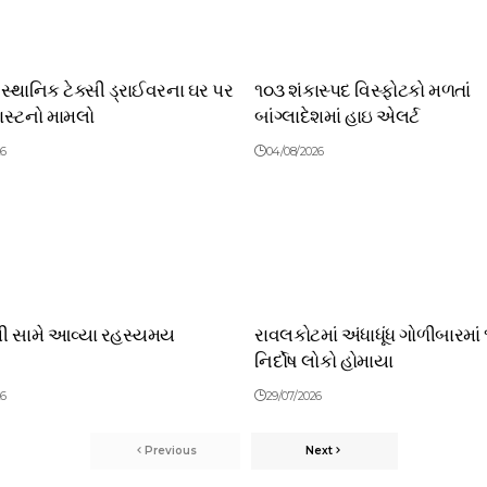
 સ્થાનિક ટેક્સી ડ્રાઈવરના ઘર પર
૧૦૩ શંકાસ્પદ વિસ્ફોટકો મળતાં
લાસ્ટનો મામલો
બાંગ્લાદેશમાં હાઇ એલર્ટ
26
04/08/2026
થી સામે આવ્યા રહસ્યમય
રાવલકોટમાં અંધાધૂંધ ગોળીબારમાં
નિર્દોષ લોકો હોમાયા
26
29/07/2026
Previous
Next