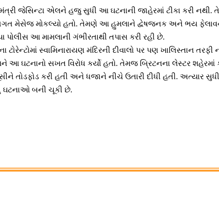
યમંત્રી જેસિન્ટા એલને હજુ સુધી આ ઘટનાની જાહેરમાં ટીકા કરી નથી. તે
િગત મેસેજ મોકલ્યો હતો. તેમણે આ હુમલાને દ્વેષજનક અને ભય ફેલાવનાર 
ોરિયા પોલીસ આ મામલાની ગંભીરતાથી તપાસ કરી રહી છે.
ડાના ટોરેન્ટોમાં સ્વામિનારાયણ મંદિરની દીવાલો પર પણ ખાલિસ્તાન તરફી
ને આ ઘટનાનો સખત વિરોધ કર્યો હતો. તેમજ બ્રિટનના લેસ્ટર શહેરમાં
સીને તોડફોડ કરી હતી અને ધજાને નીચે ઉતારી દીધી હતી. અત્યાર સુધીમાં 
ુ ઘટનાઓ બની ચૂકી છે.