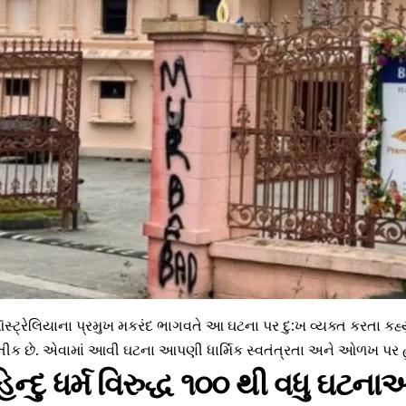
ટ્રેલિયાના પ્રમુખ મકરંદ ભાગવતે આ ઘટના પર દુ:ખ વ્યક્ત કરતા કહ્યું
રતીક છે. એવામાં આવી ઘટના આપણી ધાર્મિક સ્વતંત્રતા અને ઓળખ પર 
હિન્દુ ધર્મ વિરુદ્ધ ૧૦૦ થી વધુ ઘટ