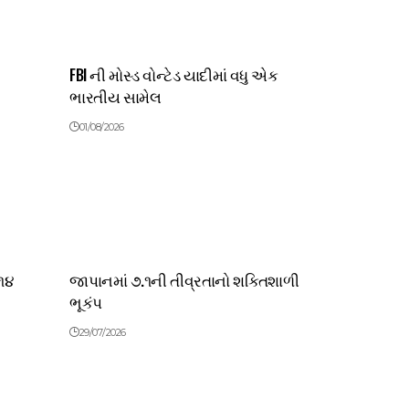
FBI ની મોસ્ડ વોન્ટેડ યાદીમાં વધુ એક
ભારતીય સામેલ
01/08/2026
 ૧૪
જાપાનમાં ૭.૧ની તીવ્રતાનો શક્તિશાળી
ભૂકંપ
29/07/2026