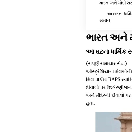
ભારત અને મોદી સરક
આ ઘટના ધાર્મ
સમાન
ભારત અને મ
આ ઘટના ધાર્મિક 
(સંપૂર્ણ સમાચાર સેવા)
ઑસ્ટ્રેલિયાના મેલબોર્
મિલ પાર્કમાં BAPS સ્વ
દીવાલો પર ઉશ્કેરણીજન
અને મંદિરની દીવાલો પર
હતા.