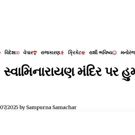
વિદેશ
વેપાર
રાજકારણ
ક્રિકેટ
રાશી ભવિષ્ય
મનોરં
 સ્વામિનારાયણ મંદિર પર હ
/07/2025
by
Sampurna Samachar