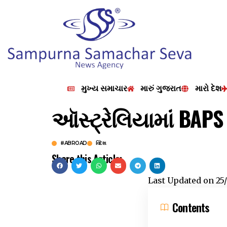
મુખ્ય સમાચાર
મારું ગુજરાત
મારો દેશ
ઑસ્ટ્રેલિયામાં BAPS
#ABROAD
વિદેશ
Share this Article:
Last Updated on
25
Contents