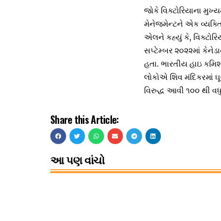
જોકે વિક્ટોરિયાના મુખ્
મેનેજમેન્ટને એક વ્યક્ત
એલને કહ્યું કે, વિક્ટ
સપ્ટેમ્બર ૨૦૨૨માં કેને
હતા. ભારતીય હાઇ કમિશ
લોકોએ શિવ મંદિકરમાં ઘૂ
વિરુદ્ધ આવી ૧૦૦ થી વધ
Share this Article:
આ પણ વાંચો