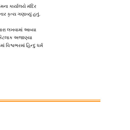
મના કાર્યાલયે મંદિર
કૃત્ય ગણાવ્યું હતું.
 નારા લખવામાં આવ્યા
 કેટલાક અજાણ્યા
વિશ્વભરમાં હિન્દુ ધર્મ