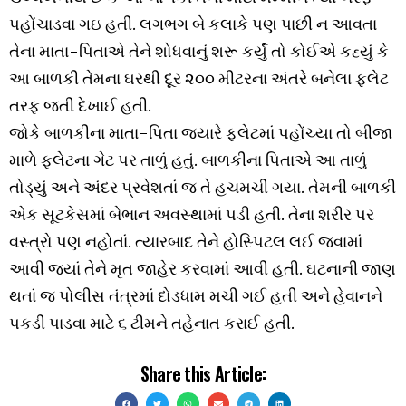
પહોંચાડવા ગઇ હતી. લગભગ બે કલાકે પણ પાછી ન આવતા
તેના માતા-પિતાએ તેને શોધવાનું શરૂ કર્યું તો કોઈએ કહ્યું કે
આ બાળકી તેમના ઘરથી દૂર ૨૦૦ મીટરના અંતરે બનેલા ફ્લેટ
તરફ જતી દેખાઈ હતી.
જોકે બાળકીના માતા-પિતા જ્યારે ફ્લેટમાં પહોંચ્યા તો બીજા
માળે ફ્લેટના ગેટ પર તાળું હતું. બાળકીના પિતાએ આ તાળું
તોડ્યું અને અંદર પ્રવેશતાં જ તે હચમચી ગયા. તેમની બાળકી
એક સૂટકેસમાં બેભાન અવસ્થામાં પડી હતી. તેના શરીર પર
વસ્ત્રો પણ નહોતાં. ત્યારબાદ તેને હોસ્પિટલ લઈ જવામાં
આવી જ્યાં તેને મૃત જાહેર કરવામાં આવી હતી. ઘટનાની જાણ
થતાં જ પોલીસ તંત્રમાં દોડધામ મચી ગઈ હતી અને હેવાનને
પકડી પાડવા માટે ૬ ટીમને તહેનાત કરાઈ હતી.
Share this Article: