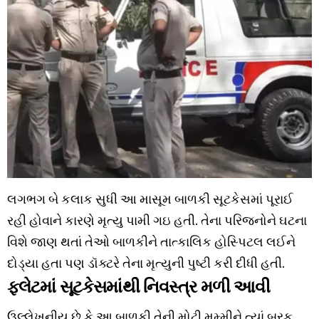
લગભગ બે કલાક સુધી આ માસૂમ બાળકી સૂટકેસમાં પૂરાઈ
રહી હોવાને કારણે મૃત્યુ પામી ગઇ હતી. તેના પરિજનોને ઘટના
વિશે જાણ થતાં તેઓ બાળકીને તાત્કાલિક હોસ્પિટલ લઈને
દોડ્યા હતા પણ ડૉક્ટરે તેના મૃત્યુની પુષ્ટી કરી દીધી હતી.
ફલેટમાં સૂટકેસમાંથી નિવસ્ત્ર મળી આવી
ઉલ્લેખનીય છે કે આ બાળકી તેની મોટી મમ્મીને ત્યાં બરફ