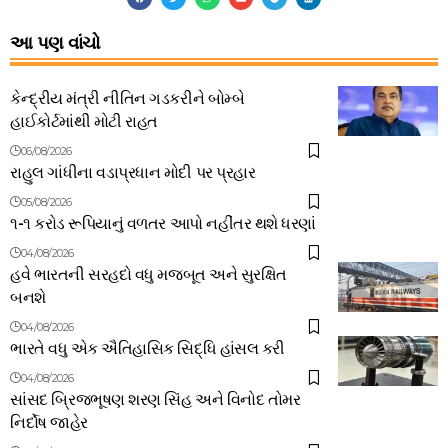
આ પણ વાંચો
કેન્દ્રીય મંત્રી નીતિન ગડકરીને બોમ્બે
હાઈકોર્ટમાંથી મોટી રાહત
06/08/2026
રાહુલ ગાંધીના વડાપ્રધાન મોદી પર પ્રહાર
05/08/2026
૧-૧ કરોડ રૂપિયાનું વળતર આપો નહીંતર થશે ધરણાં
04/08/2026
હવે ભારતની સરહદો વધુ મજબૂત અને સુરક્ષિત
બનશે
04/08/2026
ભારતે વધુ એક ઐતિહાસિક સિદ્ધિ હાંસલ કરી
04/08/2026
સાંસદ બ્રિજભૂષણ શરણ સિંહ અને વિનોદ તોમર
નિર્દોષ જાહેર