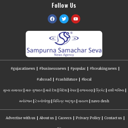
Follow Us
#gujaratinews
#businessnews
#popular
#breakingnews
#abroad
#rashifuture
#local
મુખ્ય સમાચાર
મારુ ગુજરાત
મારો દેશ
વિદેશ
વેપાર
રાજકારણ
ક્રિકેટ
રાશી ભવિષ્ય
મનોરંજન
ટેકનોલોજી
વિચિત્ર અદ્ભુત
વાયરલ
navo desh
Advertise with us
About us
Careers
Privacy Policy
Contact us