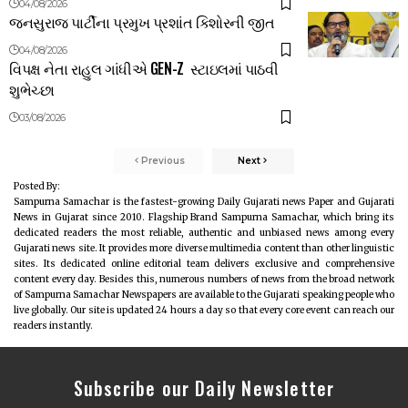
04/08/2026
જનસુરાજ પાર્ટીના પ્રમુખ પ્રશાંત કિશોરની જીત
04/08/2026
વિપક્ષ નેતા રાહુલ ગાંધીએ GEN-Z સ્ટાઇલમાં પાઠવી
શુભેચ્છા
03/08/2026
Previous
Next
Posted By:
Sampurna Samachar is the fastest-growing Daily Gujarati news Paper and Gujarati
News in Gujarat since 2010. Flagship Brand Sampurna Samachar, which bring its
dedicated readers the most reliable, authentic and unbiased news among every
Gujarati news site. It provides more diverse multimedia content than other linguistic
sites. Its dedicated online editorial team delivers exclusive and comprehensive
content every day. Besides this, numerous numbers of news from the broad network
of Sampurna Samachar Newspapers are available to the Gujarati speaking people who
live globally. Our site is updated 24 hours a day so that every core event can reach our
readers instantly.
Subscribe our Daily Newsletter