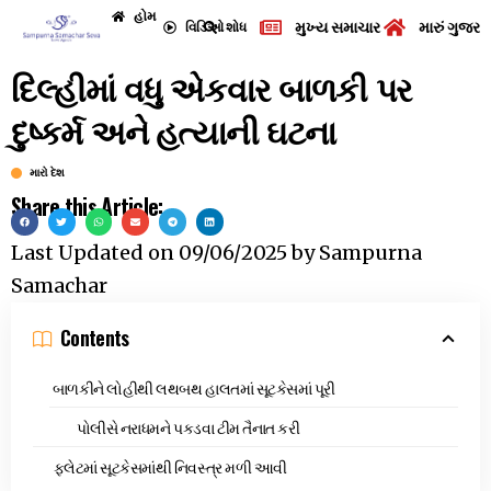
હોમ
મુખ્ય સમાચાર
મારું ગુજરા
વિડિઓ
શોધ
દિલ્હીમાં વધુ એકવાર બાળકી પર
દુષ્કર્મ અને હત્યાની ઘટના
મારો દેશ
Share this Article:
Last Updated on
09/06/2025
by
Sampurna
Samachar
Contents
બાળકીને લોહીથી લથબથ હાલતમાં સૂટકેસમાં પૂરી
પોલીસે નરાધમને પકડવા ટીમ તૈનાત કરી
ફલેટમાં સૂટકેસમાંથી નિવસ્ત્ર મળી આવી