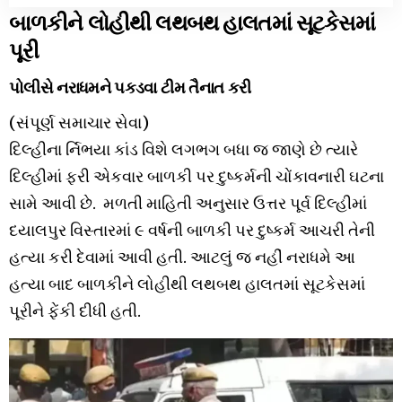
બાળકીને લોહીથી લથબથ હાલતમાં સૂટકેસમાં
પૂરી
પોલીસે નરાધમને પકડવા ટીમ તૈનાત કરી
(સંપૂર્ણ સમાચાર સેવા)
દિલ્હીના ર્નિભયા કાંડ વિશે લગભગ બધા જ જાણે છે ત્યારે
દિલ્હીમાં ફરી એકવાર બાળકી પર દુષ્કર્મની ચોંકાવનારી ઘટના
સામે આવી છે. મળતી માહિતી અનુસાર ઉત્તર પૂર્વ દિલ્હીમાં
દયાલપુર વિસ્તારમાં ૯ વર્ષની બાળકી પર દુષ્કર્મ આચરી તેની
હત્યા કરી દેવામાં આવી હતી. આટલું જ નહીં નરાધમે આ
હત્યા બાદ બાળકીને લોહીથી લથબથ હાલતમાં સૂટકેસમાં
પૂરીને ફેંકી દીધી હતી.