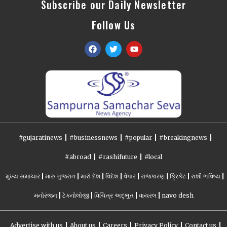
Subscribe our Daily Newsletter
Follow Us
#gujaratinews
#businessnews
#popular
#breakingnews
#abroad
#rashifuture
#local
મુખ્ય સમાચાર
મારુ ગુજરાત
મારો દેશ
વિદેશ
વેપાર
રાજકારણ
ક્રિકેટ
રાશી ભવિષ્ય
મનોરંજન
ટેકનોલોજી
વિચિત્ર અદ્ભુત
વાયરલ
navo desh
Advertise with us
About us
Careers
Privacy Policy
Contact us