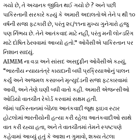
ગયો છે, તે અચાનક જીવિત થઈ ગયો છે ? અને પછી
પાકિસ્તાની સરકારે કહ્યું કે અમારી અદાલતોએ તેને ૫ થી ૧૦
વર્ષની સજા ફટકારી છે, પરંતુ ૨૬/૧૧ના મુખ્ય ગુનેગારો હજુ
પણ ર્નિભય છે. તેને આતંકવાદ માટે નહીં, પરંતુ મની લોન્ડરિંગ
માટે દોષિત ઠેરવવામાં આવ્યો હતો.” ઓવૈસીએ પાકિસ્તાન પર
નિશાન સાધ્યું.
AIMIM ના વડા અને સાંસદ અસદુદ્દીન ઓવૈસીએ કહ્યું,
“ભારતીય ન્યાયતંત્રે કાયદાની બધી પ્રક્રિયાઓનું પાલન
કર્યું અને અજમલ કસાબને મૃત્યુદંડની સજા ફટકારવામાં
આવી, અને તેણે ઘણી બધી વાતો કહી. અમારી એજન્સીઓ
ઓડિયો વાતચીત રેકોર્ડ કરવામાં સક્ષમ હતી.
જેમાં પાકિસ્તાનમાં બેઠેલા આતંકવાદી જૂથ ફાઇવ સ્ટાર
હોટલોમાં ભારતીયોની હત્યા કરી રહેલા આતંકવાદીઓ સાથે
વાત કરી રહ્યા હતા, અને તે વાતચીતમાં તેમને સ્પષ્ટપણે
કહેવામાં આવ્યું હતું કે આશા ન ગુમાવો, શક્ય તેટલા