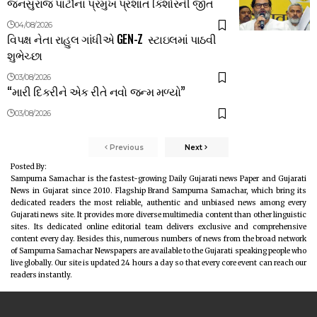
જનસુરાજ પાર્ટીના પ્રમુખ પ્રશાંત કિશોરની જીત
04/08/2026
વિપક્ષ નેતા રાહુલ ગાંધીએ GEN-Z સ્ટાઇલમાં પાઠવી
શુભેચ્છા
03/08/2026
“મારી દિકરીને એક રીતે નવો જન્મ મળ્યો”
03/08/2026
Previous
Next
Posted By:
Sampurna Samachar is the fastest-growing Daily Gujarati news Paper and Gujarati
News in Gujarat since 2010. Flagship Brand Sampurna Samachar, which bring its
dedicated readers the most reliable, authentic and unbiased news among every
Gujarati news site. It provides more diverse multimedia content than other linguistic
sites. Its dedicated online editorial team delivers exclusive and comprehensive
content every day. Besides this, numerous numbers of news from the broad network
of Sampurna Samachar Newspapers are available to the Gujarati speaking people who
live globally. Our site is updated 24 hours a day so that every core event can reach our
readers instantly.