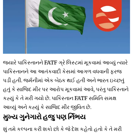
જ્યારે પાકિસ્તાનને FATF ગ્રે લિસ્ટમાં મૂકવામાં આવ્યું ત્યારે
પાકિસ્તાનને આ આતંકવાદી કેસમાં આગળ વધવાની ફરજ
પડી હતી. જર્મનીમાં એક બેઠક થઈ હતી અને ભારત ઇચ્છતું
હતું કે સાજિદ મીર પર આરોપ મૂકવામાં આવે, પરંતુ પાકિસ્તાને
કહ્યું કે તે મરી ગયો છે. પાકિસ્તાન FATF સમિતિ સમક્ષ
આવ્યું અને કહ્યું કે સાજિદ મીર જીવિત છે.
મુખ્ય ગુનેગારો હજુ પણ ર્નિભય
શું તમે કલ્પના કરી શકો છો કે જે દેશ કહેતો હતો કે તે મરી