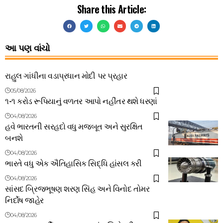
Share this Article:
આ પણ વાંચો
રાહુલ ગાંધીના વડાપ્રધાન મોદી પર પ્રહાર
05/08/2026
૧-૧ કરોડ રૂપિયાનું વળતર આપો નહીંતર થશે ધરણાં
04/08/2026
હવે ભારતની સરહદો વધુ મજબૂત અને સુરક્ષિત
બનશે
04/08/2026
ભારતે વધુ એક ઐતિહાસિક સિદ્ધિ હાંસલ કરી
04/08/2026
સાંસદ બ્રિજભૂષણ શરણ સિંહ અને વિનોદ તોમર
નિર્દોષ જાહેર
04/08/2026