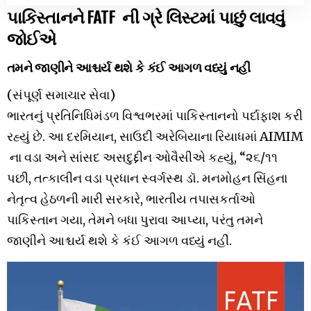
પાકિસ્તાનને FATF ની ગ્રે લિસ્ટમાં પાછું લાવવું
જોઈએ
તમને જાણીને આશ્ચર્ય થશે કે કંઈ આગળ વધ્યું નહીં
(સંપૂર્ણ સમાચાર સેવા)
ભારતનું પ્રતિનિધિમંડળ વિશ્વભરમાં પાકિસ્તાનનો પર્દાફાશ કરી
રહ્યું છે. આ દરમિયાન, સાઉદી અરેબિયાના રિયાધમાં AIMIM
ના વડા અને સાંસદ અસદુદ્દીન ઓવૈસીએ કહ્યું, “૨૬/૧૧
પછી, તત્કાલીન વડા પ્રધાન સ્વર્ગસ્થ ડૉ. મનમોહન સિંહના
નેતૃત્વ હેઠળની મારી સરકારે, ભારતીય તપાસકર્તાઓ
પાકિસ્તાન ગયા, તેમને બધા પુરાવા આપ્યા, પરંતુ તમને
જાણીને આશ્ચર્ય થશે કે કંઈ આગળ વધ્યું નહીં.