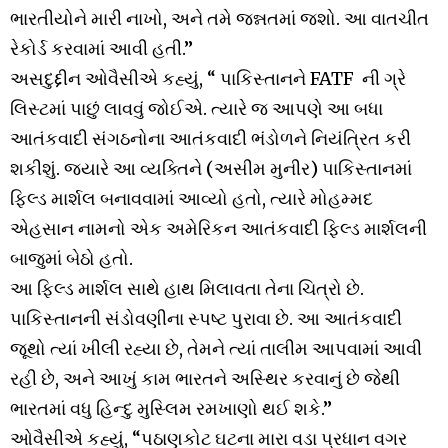
ભારતીયોને મારી નાખો, અને તમે જન્નતમાં જશો. આ વાતચીત
રેકોર્ડ કરવામાં આવી હતી.”
અસદુદ્દીન ઓવૈસીએ કહ્યું, “ પાકિસ્તાનને FATF ની ગ્રે
લિસ્ટમાં પાછું લાવવું જોઈએ. ત્યારે જ આપણે આ બધા
આતંકવાદી સંગઠનોના આતંકવાદી ભંડોળને નિયંત્રિત કરી
શકીશું. જ્યારે આ વ્યક્તિને (અસીમ મુનીર) પાકિસ્તાનમાં
ફિલ્ડ માર્શલ બનાવવામાં આવ્યો હતો, ત્યારે મોહમ્મદ
એહસાન નામનો એક અમેરિકન આતંકવાદી ફિલ્ડ માર્શલની
બાજુમાં બેઠો હતો.
આ ફિલ્ડ માર્શલ સાથે હાથ મિલાવતા તેના ચિત્રો છે.
પાકિસ્તાનની સંડોવણીના સ્પષ્ટ પુરાવા છે. આ આતંકવાદી
જૂથો ત્યાં ખીલી રહ્યા છે, તેમને ત્યાં તાલીમ આપવામાં આવી
રહી છે, અને આખું કામ ભારતને અસ્થિર કરવાનું છે જેથી
ભારતમાં વધુ હિન્દુ મુસ્લિમ રમખાણો થઈ શકે.”
ઓવૈસીએ કહ્યું, “પઠાણકોટ ઘટના મારા વડા પ્રધાન વગર