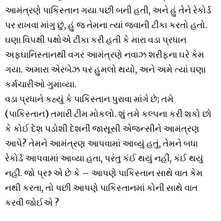
આમંત્રણે પાકિસ્તાન ગયા પછી બની હતી, અને હું તેને રેકોર્ડ
પર રાખવા માંગુ છું, હું જ તેમના ત્યાં જવાની ટીકા કરતો હતો.
ઘણા વિપક્ષી પક્ષોએ ટીકા કરી હતી કે મારા વડા પ્રધાન
અફઘાનિસ્તાનથી વગર આમંત્રણે નવાઝ શરીફના ઘરે કેમ
ગયા. અમારા એરબેઝ પર હુમલો થયો, અને અમે ત્યાં ઘણા
કર્મચારીઓ ગુમાવ્યા.
વડા પ્રધાને કહ્યું કે પાકિસ્તાન પુરાવા માંગે છે; તમે
(પાકિસ્તાન) તમારી ટીમ મોકલો. શું તમે કલ્પના કરી શકો છો
કે કોઈ દેશ પડોશી દેશની જાસૂસી એજન્સીને આમંત્રણ
આપે? તેમને આમંત્રણ આપવામાં આવ્યું હતું, તેમને બધા
રેકોર્ડ આપવામાં આવ્યા હતા, પરંતુ કંઈ થયું નહીં, કંઈ થયું
નહીં. જો પ્રશ્ન એ છે કે – આપણે પાકિસ્તાન સાથે વાત કેમ
નથી કરતા, તો પછી આપણે પાકિસ્તાનમાં કોની સાથે વાત
કરવી જોઈએ ?