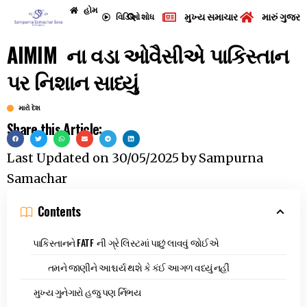
હોમ
મુખ્ય સમાચાર
મારું ગુજરા
વિડિઓ
શોધ
AIMIM ના વડા ઓવૈસીએ પાકિસ્તાન
પર નિશાન સાધ્યું
મારો દેશ
Share this Article:
Last Updated on
30/05/2025
by
Sampurna
Samachar
Contents
પાકિસ્તાનને FATF ની ગ્રે લિસ્ટમાં પાછું લાવવું જોઈએ
તમને જાણીને આશ્ચર્ય થશે કે કંઈ આગળ વધ્યું નહીં
મુખ્ય ગુનેગારો હજુ પણ ર્નિભય