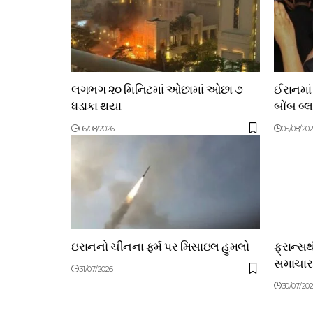
લગભગ ૨૦ મિનિટમાં ઓછામાં ઓછા ૭
ઈરાનમાં
ધડાકા થયા
બોંબ બ્
06/08/2026
05/08/20
ઇરાનનો ચીનના ફર્મ પર મિસાઇલ હુમલો
ફ્રાન્સ
સમાચાર
31/07/2026
30/07/20