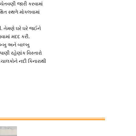
ી ચેતવણી જારી કરવામાં
્ષિત સ્થળે મોકલવામાં
 તેમણે ઘરે ઘરે જઈને
વામાં મદદ કરી.
્ખુ અને બાલ્ખુ
ણી રહેણાંક વિસ્તારો
હનચાલકોને નદી કિનારાથી