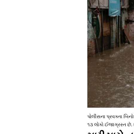
પોલીસના પ્રવક્તા બિનોદ
૧૩ લોકો ઈજાગ્રસ્ત છે. 