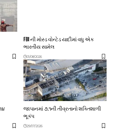
FBI ની મોસ્ડ વોન્ટેડ યાદીમાં વધુ એક
ભારતીય સામેલ
01/08/2026
 ૧૪
જાપાનમાં ૭.૧ની તીવ્રતાનો શક્તિશાળી
ભૂકંપ
29/07/2026