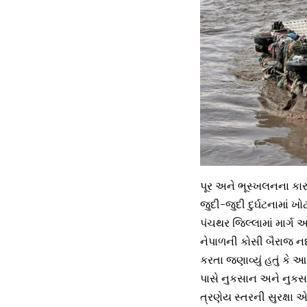
પૂર અને ભૂસ્ખલનના કારણે
જુદી-જુદી દુર્ઘટનામાં 
પંચથર જિલ્લામાં માર્ગ અ
નેપાળની કોસી બૈરાજ ન
કરતા જણાવ્યું હતું કે આ
પાસે નુકસાન અને નુકસા
ત્રણેય સ્તરની સુરક્ષ