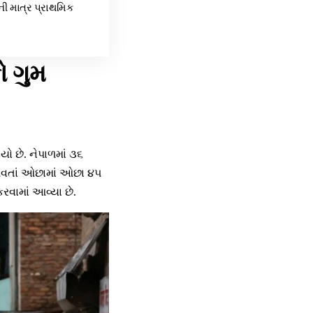
ી માત્ર પ્રાથમિક
ો ગુમ
યો છે. નેપાળમાં ૩૬
 આવતાં ઓછામાં ઓછા ૪૫
રવામાં આવ્યા છે.