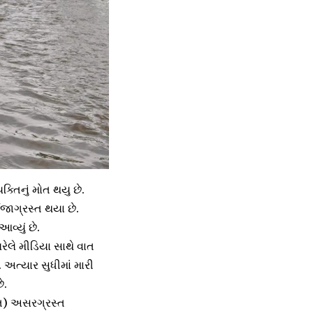
ક્તિનું મોત થયુ છે.
ઈજાગ્રસ્ત થયા છે.
વ્યું છે.
ેલે મીડિયા સાથે વાત
 અત્યાર સુધીમાં મારી
ે.
િત) અસરગ્રસ્ત