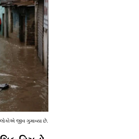
 લોકોએ જીવ ગુમાવ્યા છે.