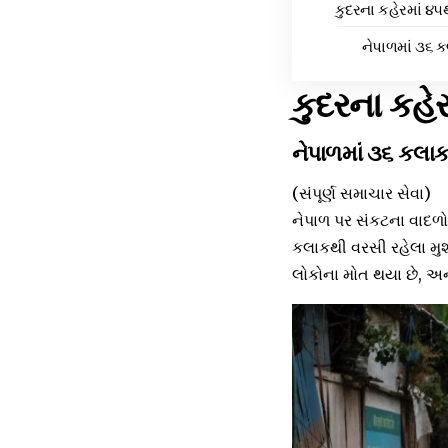
કુદરના કહેરમાં ૪૫
નેપાળમાં ૩૬ 
કુદરના કહે
નેપાળમાં ૩૬ કલા
(સંપૂર્ણ સમાચાર સેવા)
નેપાળ પર સંકટના વાદળો દ
કલાકથી વરસી રહેલા મુ
લોકોના મોત થયા છે, અને