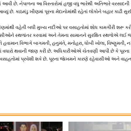
માં આવી છે. નેપાળના આ વિસ્તારોમાં હજી વધુ ભારેથી અતિભારે વરસાદન
યું છે. કાઠમંડુ ખીણમાં પૂરના મેદાનોમાંથી રહેતાં લોકોને બહાર કાઢી સુરક
માંથી વહેતી બધી મુખ્ય નદીઓ પર વસાહતોમાં શોધ કામગીરી શરૂ કરી.
સીઓને સ્થળાંતર કરવામાં અને તેમના સામાનને સુરક્ષિત સ્થળોએ લઈ જ
હવામાન વિભાગે બાગમતી, હનુમંતે, મનોહરા, ધોબી ખોલા, વિષ્ણુમતી, નખ
ં વધારો થવાની જાણ કરી છે. અધિકારીઓએ ચેતવણી આપી છે કે પૂરના પા
ે વસાહતોમાં પ્રવેશી શકે છે. પૂરના જાેખમને કારણે રહેવાસીઓ અને વા