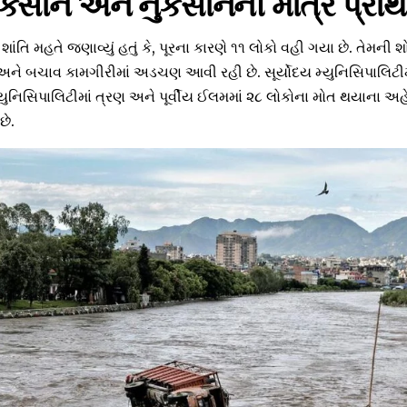
નુકસાન અને નુકસાનની માત્ર પ્રા
તિ મહતે જણાવ્યું હતું કે, પૂરના કારણે ૧૧ લોકો વહી ગયા છે. તેમની 
ને બચાવ કામગીરીમાં અડચણ આવી રહી છે. સૂર્યોદય મ્યુનિસિપાલિટીમ
્યુનિસિપાલિટીમાં ત્રણ અને પૂર્વીય ઈલમમાં ૨૮ લોકોના મોત થયાના અહે
છે.