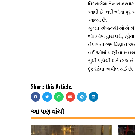
વિસ્તારોમાં તૈનાત કરવા
આવી છે. નદીઓમાં પૂર આવ્
આવ્યા છે.
સુરક્ષા એજન્સીઓએ ખીણ
શોધખોળ હાથ ધરી, રહેવા
નેપાળના જળવિજ્ઞાન અને 
નદીઓમાં પાણીના સ્તરમા
સુધી પહોંચી શકે છે અન
દૂર રહેવા અપીલ થઈ છે.
Share this Article:
આ પણ વાંચો