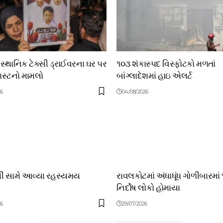
 સ્થાનિક ટેક્સી ડ્રાઈવરના ઘર પર
૧૦૩ શંકાસ્પદ વિસ્ફોટકો મળતાં
લાસ્ટનો મામલો
બાંગ્લાદેશમાં હાઇ એલર્ટ
26
04/08/2026
થી સામે આવ્યા રહસ્યમય
રાવલકોટમાં અંધાધૂંધ ગોળીબારમાં
નિર્દોષ લોકો હોમાયા
26
29/07/2026