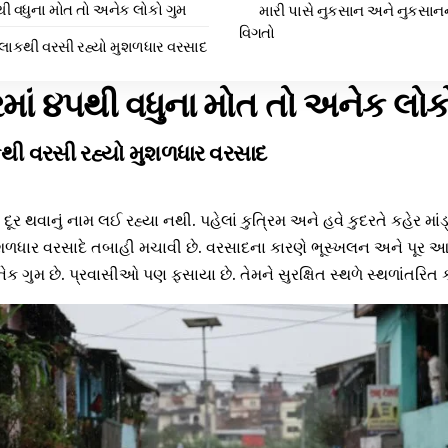
થી વધુના મોત તો અનેક લોકો ગુમ
મારી પાસે નુકસાન અને નુકસાનન
વિગતો
કલાકથી વરસી રહ્યો મુશળધાર વરસાદ
રમાં ૪૫થી વધુના મોત તો અનેક લોક
કથી વરસી રહ્યો મુશળધાર વરસાદ
ૂર થવાનું નામ લઈ રહ્યા નથી. પહેલાં કુત્રિમ અને હવે કુદરતે કહેર માંડ્
શળધાર વરસાદે તબાહી મચાવી છે. વરસાદના કારણે ભૂસ્ખલન અને પૂર
ક ગુમ છે. પ્રવાસીઓ પણ ફસાયા છે. તેમને સુરક્ષિત સ્થળે સ્થળાંતરિત ક