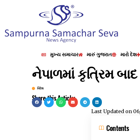
મુખ્ય સમાચાર
મારું ગુજરાત
મારો દેશ
નેપાળમાં કૃત્રિમ બા
વિદેશ
Share this Article:
Last Updated on
06
Contents