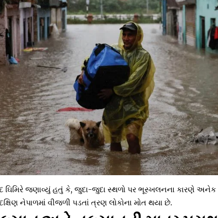
 ઘિમિરે જણાવ્યું હતું કે, જુદા-જુદા સ્થળો પર ભૂસ્ખલનના કારણે અનેક
દક્ષિણ નેપાળમાં વીજળી પડતાં ત્રણ લોકોના મોત થયા છે.