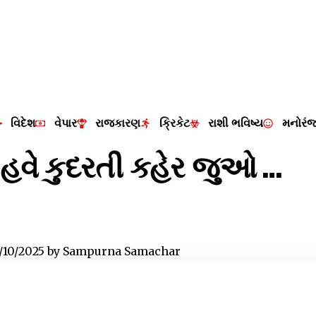
વિદેશ
વેપાર
રાજકારણ
ક્રિકેટ
રાશી ભવિષ્ય
મનોરં
દ હવે કુદરતી કહેર જુઓ …
/10/2025
by
Sampurna Samachar