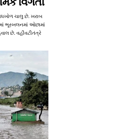
થમિક વિગતો
શોધખોળ ચાલુ છે. ખરાબ
ાં ભૂસ્ખલનમાં ઓછામાં
વાલ છે. વહીવટીતંત્રે