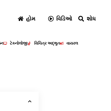
હોમ
વિડિઓ
શોધ
જન
ટેકનોલોજી
વિચિત્ર અદ્ભુત
વાયરલ