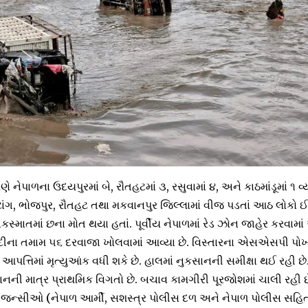
 નેપાળના ઉદયપુરમાં બે, રૌતહટમાં ૩, રસુવામાં ૪, અને કાઠમાંડૂમાં ૧ વ્ય
ખોટાંગ, ભોજપુર, રૌતહટ તથા મકવાનપુર જિલ્લામાં વીજ પડતાં આઠ લોકો 
કસ્માતમાં છના મોત થયા હતાં. પૂર્વીય નેપાળમાં રેડ ઝોન જાહેર કરવામાં આ
દીના તમામ ૫૬ દરવાજા ખોલવામાં આવ્યા છે. વિસ્તારના એસએસપી પોખર
 આપત્તિમાં મૃત્યુઆંક વધી શકે છે. હાલમાં નુકસાનની સમીક્ષા થઈ રહી છે.
નની માત્ર પ્રાથમિક વિગતો છે. બચાવ કામગીરી પૂરજોશમાં ચાલી રહી છ
ા એજન્સીઓ (નેપાળ આર્મી, સશસ્ત્ર પોલીસ દળ અને નેપાળ પોલીસ સહ