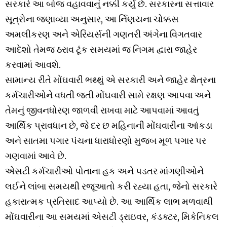
સરકારે આ બોજ વહાવવાનું નક્કી કર્યું છે. સરકારના સત્તાવાર
સૂત્રોના જણાવ્યા અનુસાર, આ ર્નિણયના ચોક્કસ
અમલીકરણ અને એરિયર્સની ગણતરી અંગેના વિગતવાર
આદેશો તેમજ ઠરાવ ટૂંક સમયમાં જ નિગમ દ્વારા જાહેર
કરવામાં આવશે.
સામાન્ય રીતે મોંઘવારી ભથ્થું એ સરકારી અને જાહેર ક્ષેત્રના
કર્મચારીઓને વધતી જતી મોંઘવારી સામે રક્ષણ આપવા અને
તેમનું જીવનધોરણ જાળવી રાખવા માટે આપવામાં આવતું
આર્થિક પ્રાવધાન છે, જે દર છ મહિનાની મોંઘવારીના આંકડા
અને સાતમા પગાર પંચના ધારાધોરણો મુજબ મૂળ પગાર પર
ગણવામાં આવે છે.
એસટી કર્મચારીઓ પોતાના હક અને પડતર માંગણીઓને
લઈને લાંબા સમયથી રજૂઆતો કરી રહ્યા હતા, જેનો સરકારે
હકારાત્મક પ્રતિસાદ આપ્યો છે. આ આર્થિક લાભ મળવાથી
મોંઘવારીના આ સમયમાં એસટી ડ્રાઇવર, કંડક્ટર, મિકેનિકલ