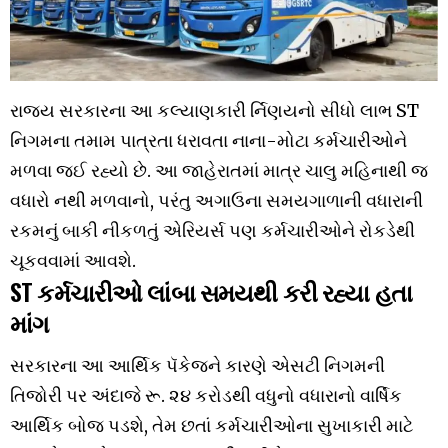
રાજ્ય સરકારના આ કલ્યાણકારી ર્નિણયનો સીધો લાભ ST
નિગમના તમામ પાત્રતા ધરાવતા નાના-મોટા કર્મચારીઓને
મળવા જઈ રહ્યો છે. આ જાહેરાતમાં માત્ર ચાલુ મહિનાથી જ
વધારો નથી મળવાનો, પરંતુ અગાઉના સમયગાળાની વધારાની
રકમનું બાકી નીકળતું એરિયર્સ પણ કર્મચારીઓને રોકડેથી
ચૂકવવામાં આવશે.
ST કર્મચારીઓ લાંબા સમયથી કરી રહ્યા હતા
માંગ
સરકારના આ આર્થિક પૅકેજને કારણે એસટી નિગમની
તિજોરી પર અંદાજે રૂ. ૨૪ કરોડથી વધુનો વધારાનો વાર્ષિક
આર્થિક બોજ પડશે, તેમ છતાં કર્મચારીઓના સુખાકારી માટે