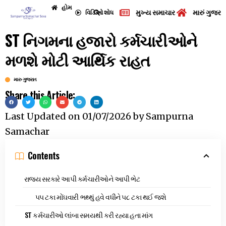
હોમ
મુખ્ય સમાચાર
મારું ગુજરા
વિડિઓ
શોધ
ST નિગમના હજારો કર્મચારીઓને
મળશે મોટી આર્થિક રાહત
મારુ ગુજરાત
Share this Article:
Last Updated on
01/07/2026
by
Sampurna
Samachar
Contents
રાજ્ય સરકારે આપી કર્મચારીઓને આપી ભેટ
૫૫ ટકા મોંઘવારી ભથ્થું હવે વધીને ૫૮ ટકા થઈ જશે
ST કર્મચારીઓ લાંબા સમયથી કરી રહ્યા હતા માંગ