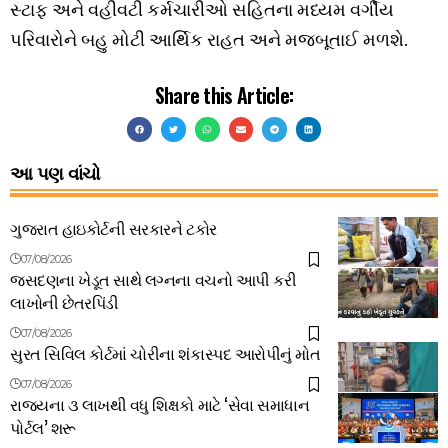
સ્ટાફ અને વહીવટી કર્મચારીઓ સહિતના મધ્યમ વર્ગીય
પરિવારોને બહુ મોટી આર્થિક રાહત અને મજબૂતાઈ મળશે.
Share this Article:
આ પણ વાંચો
ગુજરાત હાઇકોર્ટની સરકારને ટકોર
07/08/2026
જસદણના ખેડૂત સાથે લગ્નના વચનો આપી કરી
લાખોની છેતરપિંડી
07/08/2026
સુરત સિવિલ કોર્ટમાં ચોરીના શંકાસ્પદ આરોપીનું મોત
07/08/2026
રાજ્યના ૩ લાખથી વધુ શિક્ષકો માટે ‘સેવા સમાધાન
પોર્ટલ’ શરૂ