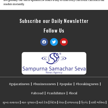
live globally. Our site is updated 24 hours a day so that every core event can reach our
readers instantly.
Subscribe our Daily Newsletter
Follow Us
#gujaratinews
#businessnews
#popular
#breakingnews
#abroad
#rashifuture
#local
મુખ્ય સમાચાર
મારુ ગુજરાત
મારો દેશ
વિદેશ
વેપાર
રાજકારણ
ક્રિકેટ
રાશી ભવિષ્ય