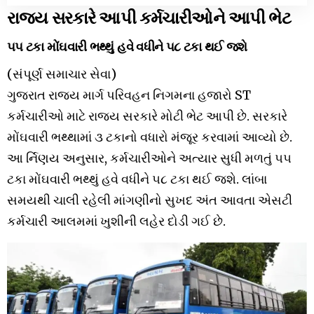
રાજ્ય સરકારે આપી કર્મચારીઓને આપી ભેટ
૫૫ ટકા મોંઘવારી ભથ્થું હવે વધીને ૫૮ ટકા થઈ જશે
(સંપૂર્ણ સમાચાર સેવા)
ગુજરાત રાજ્ય માર્ગ પરિવહન નિગમના હજારો ST
કર્મચારીઓ માટે રાજ્ય સરકારે મોટી ભેટ આપી છે. સરકારે
મોંઘવારી ભથ્થામાં ૩ ટકાનો વધારો મંજૂર કરવામાં આવ્યો છે.
આ ર્નિણય અનુસાર, કર્મચારીઓને અત્યાર સુધી મળતું ૫૫
ટકા મોંઘવારી ભથ્થું હવે વધીને ૫૮ ટકા થઈ જશે. લાંબા
સમયથી ચાલી રહેલી માંગણીનો સુખદ અંત આવતા એસટી
કર્મચારી આલમમાં ખુશીની લહેર દોડી ગઈ છે.