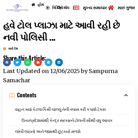
હોમ
મુખ્ય સમાચાર
મારું ગુજરા
વિડિઓ
શોધ
હવે ટોલ પ્લાઝા માટે આવી રહી છે
નવી પોલિસી …
મારો દેશ
Share this Article:
Last Updated on
12/06/2025
by
Sampurna
Samachar
Contents
વાહન ક્યાં કેટલા કિમી ચાલ્યું તેની તપાસ કરી કપાશે ટેક્સ
ઉત્તરપ્રદેશમાંથી કેન્દ્ર સરકારને ટોલની સૌથી વધુ આવક
લાંબી લાઇનો અને જામથી છૂટકારો મળશે