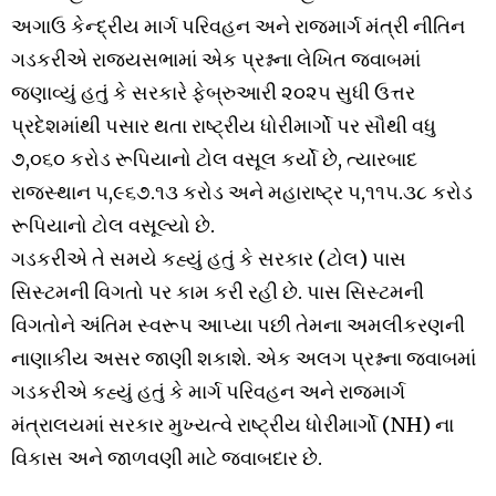
અગાઉ કેન્દ્રીય માર્ગ પરિવહન અને રાજમાર્ગ મંત્રી નીતિન
ગડકરીએ રાજ્યસભામાં એક પ્રશ્નના લેખિત જવાબમાં
જણાવ્યું હતું કે સરકારે ફેબ્રુઆરી ૨૦૨૫ સુધી ઉત્તર
પ્રદેશમાંથી પસાર થતા રાષ્ટ્રીય ધોરીમાર્ગો પર સૌથી વધુ
૭,૦૬૦ કરોડ રૂપિયાનો ટોલ વસૂલ કર્યો છે, ત્યારબાદ
રાજસ્થાન ૫,૯૬૭.૧૩ કરોડ અને મહારાષ્ટ્ર ૫,૧૧૫.૩૮ કરોડ
રૂપિયાનો ટોલ વસૂલ્યો છે.
ગડકરીએ તે સમયે કહ્યું હતું કે સરકાર (ટોલ) પાસ
સિસ્ટમની વિગતો પર કામ કરી રહી છે. પાસ સિસ્ટમની
વિગતોને અંતિમ સ્વરૂપ આપ્યા પછી તેમના અમલીકરણની
નાણાકીય અસર જાણી શકાશે. એક અલગ પ્રશ્નના જવાબમાં
ગડકરીએ કહ્યું હતું કે માર્ગ પરિવહન અને રાજમાર્ગ
મંત્રાલયમાં સરકાર મુખ્યત્વે રાષ્ટ્રીય ધોરીમાર્ગો (NH) ના
વિકાસ અને જાળવણી માટે જવાબદાર છે.