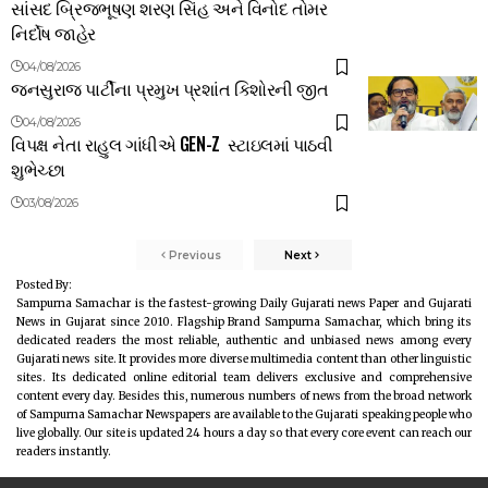
સાંસદ બ્રિજભૂષણ શરણ સિંહ અને વિનોદ તોમર
નિર્દોષ જાહેર
04/08/2026
જનસુરાજ પાર્ટીના પ્રમુખ પ્રશાંત કિશોરની જીત
04/08/2026
વિપક્ષ નેતા રાહુલ ગાંધીએ GEN-Z સ્ટાઇલમાં પાઠવી
શુભેચ્છા
03/08/2026
Previous
Next
Posted By:
Sampurna Samachar is the fastest-growing Daily Gujarati news Paper and Gujarati
News in Gujarat since 2010. Flagship Brand Sampurna Samachar, which bring its
dedicated readers the most reliable, authentic and unbiased news among every
Gujarati news site. It provides more diverse multimedia content than other linguistic
sites. Its dedicated online editorial team delivers exclusive and comprehensive
content every day. Besides this, numerous numbers of news from the broad network
of Sampurna Samachar Newspapers are available to the Gujarati speaking people who
live globally. Our site is updated 24 hours a day so that every core event can reach our
readers instantly.