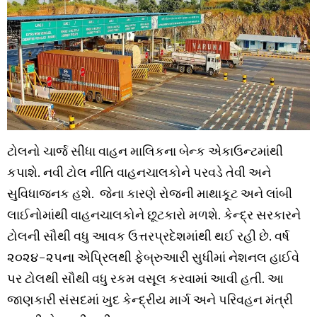
ટોલનો ચાર્જ સીધા વાહન માલિકના બેન્ક એકાઉન્ટમાંથી
કપાશે. નવી ટોલ નીતિ વાહનચાલકોને પરવડે તેવી અને
સુવિધાજનક હશે. જેના કારણે રોજની માથાકૂટ અને લાંબી
લાઈનોમાંથી વાહનચાલકોને છૂટકારો મળશે. કેન્દ્ર સરકારને
ટોલની સૌથી વધુ આવક ઉત્તરપ્રદેશમાંથી થઈ રહી છે. વર્ષ
૨૦૨૪-૨૫ના એપ્રિલથી ફેબ્રુઆરી સુધીમાં નેશનલ હાઈવે
પર ટોલથી સૌથી વધુ રકમ વસૂલ કરવામાં આવી હતી. આ
જાણકારી સંસદમાં ખુદ કેન્દ્રીય માર્ગ અને પરિવહન મંત્રી