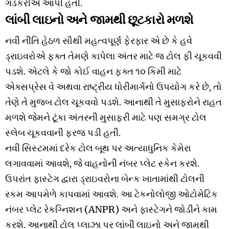
ગડકરીએ આપી હતી.
લાંબી લાઇનો અને જામથી છૂટકારો મળશે
નવી નીતિ હેઠળ સૌથી મહત્વપૂર્ણ ફેરફાર એ છે કે હવે
ડ્રાઇવરોએ ફક્ત તેમણે કાપેલા અંતર માટે જ ટોલ ફી ચૂકવવી
પડશે. એટલે કે જો કોઈ વાહન ફક્ત ૧૦ કિમી માટે
એક્સપ્રેસ વે અથવા રાષ્ટ્રીય ધોરીમાર્ગનો ઉપયોગ કરે છે, તો
તેણે તે મુજબ ટોલ ચૂકવવો પડશે. આનાથી તે મુસાફરોને રાહત
મળશે જેમને ટૂંકા અંતરની મુસાફરી માટે પણ સમગ્ર ટોલ
સ્લેબ ચૂકવવાની ફરજ પડી હતી.
નવી સિસ્ટમમાં દરેક ટોલ બૂથ પર અત્યાધુનિક કેમેરા
લગાવવામાં આવશે, જે વાહનોની નંબર પ્લેટ સ્કેન કરશે.
ઉપરાંત ફાસ્ટેગ દ્વારા ડ્રાઇવરોના બેન્ક ખાતામાંથી ટોલની
રકમ આપમેળે કાપવામાં આવશે. આ ટેકનોલોજી ઓટોમેટિક
નંબર પ્લેટ રેકગ્નિશન (ANPR) અને ફાસ્ટેગને જોડીને કામ
કરશે. આનાથી ટોલ પ્લાઝા પર લાંબી લાઇનો અને જામથી