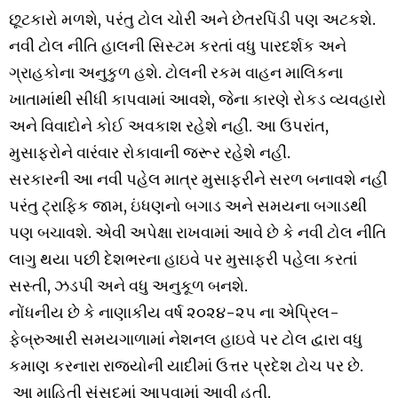
છૂટકારો મળશે, પરંતુ ટોલ ચોરી અને છેતરપિંડી પણ અટકશે.
નવી ટોલ નીતિ હાલની સિસ્ટમ કરતાં વધુ પારદર્શક અને
ગ્રાહકોના અનુકુળ હશે. ટોલની રકમ વાહન માલિકના
ખાતામાંથી સીધી કાપવામાં આવશે, જેના કારણે રોકડ વ્યવહારો
અને વિવાદોને કોઈ અવકાશ રહેશે નહીં. આ ઉપરાંત,
મુસાફરોને વારંવાર રોકાવાની જરૂર રહેશે નહીં.
સરકારની આ નવી પહેલ માત્ર મુસાફરીને સરળ બનાવશે નહીં
પરંતુ ટ્રાફિક જામ, ઇંધણનો બગાડ અને સમયના બગાડથી
પણ બચાવશે. એવી અપેક્ષા રાખવામાં આવે છે કે નવી ટોલ નીતિ
લાગુ થયા પછી દેશભરના હાઇવે પર મુસાફરી પહેલા કરતાં
સસ્તી, ઝડપી અને વધુ અનુકૂળ બનશે.
નોંધનીય છે કે નાણાકીય વર્ષ ૨૦૨૪-૨૫ ના એપ્રિલ-
ફેબ્રુઆરી સમયગાળામાં નેશનલ હાઇવે પર ટોલ દ્વારા વધુ
કમાણ કરનારા રાજ્યોની યાદીમાં ઉત્તર પ્રદેશ ટોચ પર છે.
આ માહિતી સંસદમાં આપવામાં આવી હતી.