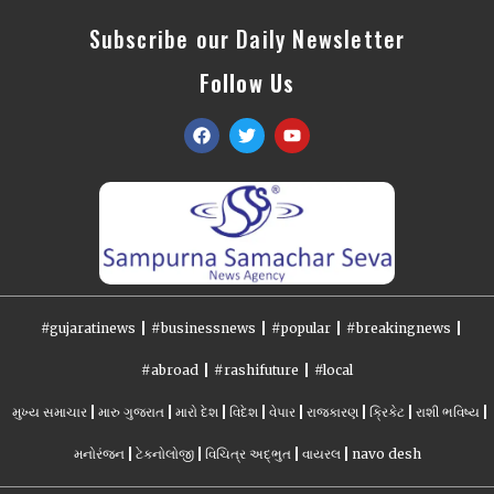
Subscribe our Daily Newsletter
Follow Us
#gujaratinews
#businessnews
#popular
#breakingnews
#abroad
#rashifuture
#local
મુખ્ય સમાચાર
મારુ ગુજરાત
મારો દેશ
વિદેશ
વેપાર
રાજકારણ
ક્રિકેટ
રાશી ભવિષ્ય
મનોરંજન
ટેકનોલોજી
વિચિત્ર અદ્ભુત
વાયરલ
navo desh