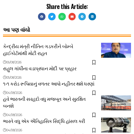
Share this Article:
આ પણ વાંચો
કેન્દ્રીય મંત્રી નીતિન ગડકરીને બોમ્બે
હાઈકોર્ટમાંથી મોટી રાહત
06/08/2026
રાહુલ ગાંધીના વડાપ્રધાન મોદી પર પ્રહાર
05/08/2026
૧-૧ કરોડ રૂપિયાનું વળતર આપો નહીંતર થશે ધરણાં
04/08/2026
હવે ભારતની સરહદો વધુ મજબૂત અને સુરક્ષિત
બનશે
04/08/2026
ભારતે વધુ એક ઐતિહાસિક સિદ્ધિ હાંસલ કરી
04/08/2026