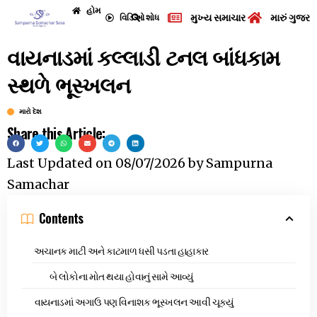
હોમ
મુખ્ય સમાચાર
મારું ગુજરા
વિડિઓ
શોધ
વાયનાડમાં કલ્લાડી ટનલ બાંધકામ
સ્થળે ભૂસ્ખલન
મારો દેશ
Share this Article:
Last Updated on
08/07/2026
by
Sampurna
Samachar
Contents
અચાનક માટી અને કાટમાળ ધસી પડતા હાહાકાર
બે લોકોના મોત થયા હોવાનું સામે આવ્યું
વાયનાડમાં અગાઉ પણ વિનાશક ભૂસ્ખલન આવી ચૂક્યું