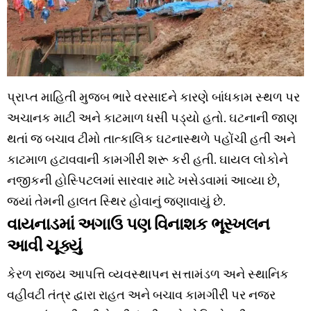
પ્રાપ્ત માહિતી મુજબ ભારે વરસાદને કારણે બાંધકામ સ્થળ પર
અચાનક માટી અને કાટમાળ ધસી પડ્યો હતો. ઘટનાની જાણ
થતાં જ બચાવ ટીમો તાત્કાલિક ઘટનાસ્થળે પહોંચી હતી અને
કાટમાળ હટાવવાની કામગીરી શરૂ કરી હતી. ઘાયલ લોકોને
નજીકની હોસ્પિટલમાં સારવાર માટે ખસેડવામાં આવ્યા છે,
જ્યાં તેમની હાલત સ્થિર હોવાનું જણાવાયું છે.
વાયનાડમાં અગાઉ પણ વિનાશક ભૂસ્ખલન
આવી ચૂક્યું
કેરળ રાજ્ય આપત્તિ વ્યવસ્થાપન સત્તામંડળ અને સ્થાનિક
વહીવટી તંત્ર દ્વારા રાહત અને બચાવ કામગીરી પર નજર