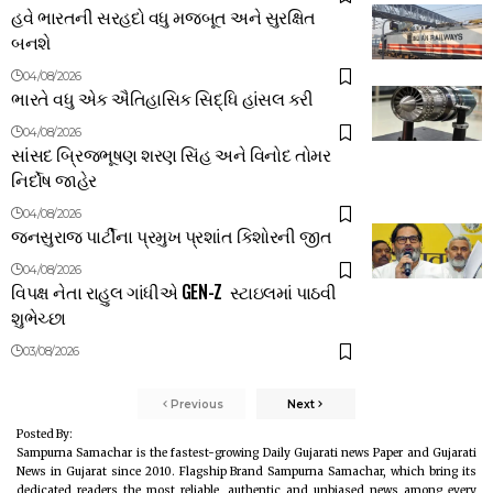
હવે ભારતની સરહદો વધુ મજબૂત અને સુરક્ષિત
બનશે
04/08/2026
ભારતે વધુ એક ઐતિહાસિક સિદ્ધિ હાંસલ કરી
04/08/2026
સાંસદ બ્રિજભૂષણ શરણ સિંહ અને વિનોદ તોમર
નિર્દોષ જાહેર
04/08/2026
જનસુરાજ પાર્ટીના પ્રમુખ પ્રશાંત કિશોરની જીત
04/08/2026
વિપક્ષ નેતા રાહુલ ગાંધીએ GEN-Z સ્ટાઇલમાં પાઠવી
શુભેચ્છા
03/08/2026
Previous
Next
Posted By:
Sampurna Samachar is the fastest-growing Daily Gujarati news Paper and Gujarati
News in Gujarat since 2010. Flagship Brand Sampurna Samachar, which bring its
dedicated readers the most reliable, authentic and unbiased news among every