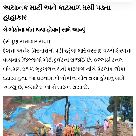
અચાનક માટી અને કાટમાળ ધસી પડતા
હાહાકાર
બે લોકોના મોત થયા હોવાનું સામે આવ્યું
(સંપૂર્ણ સમાચાર સેવા)
દેશના અનેક વિસ્તારોમાં પડી રહેલા ભારે વરસાદ વચ્ચે કેરળના
વાયનાડ જિલ્લામાં મોટી દુર્ઘટના સર્જાઈ છે. કલ્લાડી ટનલ
બાંધકામ સ્થળે ભૂસ્ખલન થતાં કાટમાળ નીચે કેટલાક લોકો
દટાયા હતા. આ ઘટનામાં બે લોકોના મોત થયા હોવાનું સામે
આવ્યું છે, જ્યારે છ લોકો ઘાયલ થયા છે.