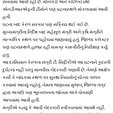
રાખવામાં આવી રહી છે. મીનંગડી અને કોઝિકોડથી
એનડીઆરએફની ટીમોને પણ ઘટનાસ્થળે મોકલવામાં આવી
હતી.
ઘટના બાદ કેરળ સરકાર પણ સક્રિય થઈ ગઈ છે.
મુખ્યમંત્રીના નિર્દેશ બાદ મહેસૂલ મંત્રી અને કૃષિ મંત્રીને
તાત્કાલિક સ્થળ પર પહોંચવા જણાવાયું હતું. જિલ્લા કલેક્ટર
પણ ઘટનાસ્થળે હાજર રહી સમગ્ર કામગીરીનું નિરીક્ષણ કર્યુ
હતુ.
આ દરમિયાન કેરળના મંત્રી ટી. સિદ્દીકીએ આ ઘટનાને કુદરતી
દુર્ઘટના નહીં પરંતુ માનવીય બેદરકારી ગણાવી છે. તેમણે આક્ષેપ
કર્યો કે બાંધકામ સ્થળ પર સુરક્ષા નિયમોનું યોગ્ય પાલન
કરવામાં આવ્યું નહોતું. તેમના જણાવ્યા મુજબ, જિલ્લા તંત્ર
દ્વારા અગાઉ પણ ભૂસ્ખલનના જોખમ અંગે ચેતવણી
આપવામાં આવી હતી.
મંત્રીએ કહ્યું કે આવી બેદરકારી સ્વીકારવામાં આવશે નહીં.