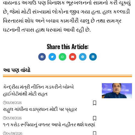
વાયનાડ અગાઉ પણ વિનાશક ભૂસ્ખલનનો સામનો કરી ચૂક્યું
છે, જેમાં મોટી સંખ્યામાં લોકોના જીવ ગયા હતા. હાલ કલ્લાડી
વિસ્તારમાં શોધ અને બચાવ કામગીરી ચાલુ છે તથા સમગ્ર
ઘટનાની તપાસ હાથ ધરવામાં આવી રહી છે.
Share this Article:
આ પણ વાંચો
કેન્દ્રીય મંત્રી નીતિન ગડકરીને બોમ્બે
હાઈકોર્ટમાંથી મોટી રાહત
06/08/2026
રાહુલ ગાંધીના વડાપ્રધાન મોદી પર પ્રહાર
05/08/2026
૧-૧ કરોડ રૂપિયાનું વળતર આપો નહીંતર થશે ધરણાં
04/08/2026