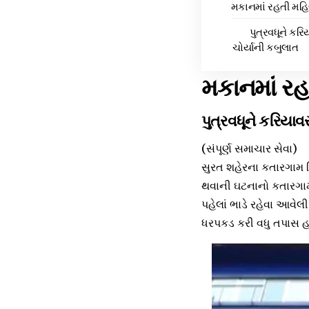
મકાનમાં રહતી મહિ
પુત્રવધૂને કર
ચોર્યાની કબુલાત
મકાનમાં રહ
પુત્રવધૂને કરિયાવ
(સંપૂર્ણ સમાચાર સેવા)
સુરત શહેરના કતારગામ વિ
થવાની ઘટનાનો કતારગામ પ
પહેલાં ભાડે રહેવા આવેલ
ધરપકડ કરી વધુ તપાસ હા