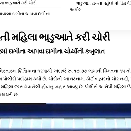
લા ભાડુઆતે કરી ચોરી
ભાડુઆત રાખતા પહેલાં પોલીસ વે
અપીલ
િયાવરમાં દાગીના આપવા દાગીના
તી મહિલા ભાડુઆતે કરી ચોરી
રમાં દાગીના આપવા દાગીના ચોર્યાની કબુલાત
સ્તારમાં શિક્ષિકાના ઘરમાંથી અંદાજે રૂ. ૧૭.૭૭ લાખની કિંમતના ૧૫ ત
ોલીસે પર્દાફાશ કર્યો છે. ચોરીની આ ઘટનામાં કોઈ બહારનો ચોર નહીં, પ
ી મહિલા જ સંડોવાયેલી હોવાનું બહાર આવ્યું છે. પોલીસે આરોપી મહિલા 
થ ધરી છે.