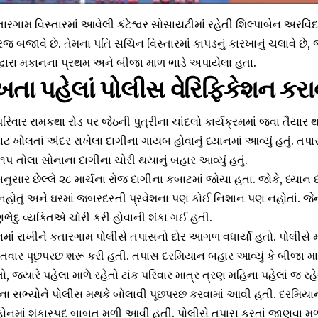
રગામ વિસ્તારમાં આવેલી કંટેશ્વર સોસાયટીમાં રહેતી શિલ્પાબેન અરવિં
 ફરજ બજાવે છે. તેમના પતિ સચિન વિસ્તારમાં કાપડનું કારખાનું ચલાવે છે, 
 દ્વારા મકાનના પ્રથમ અને બીજા માળ ભાડે અપાયેલા હતા.
તા પહેલાં પોલીસ વેરિફિકેશન ક
વાર રામકથા રોડ પર જેઠની પુત્રીના ચાંદલો કાર્યક્રમમાં જવા તૈયાર થ
ટ ખોલતાં અંદર રાખેલા દાગીના ગાયબ હોવાનું ધ્યાનમાં આવ્યું હતું. તપા
૫ તોલા સોનાના દાગીના ચોરી થયાનું બહાર આવ્યું હતું.
ુસાર છેલ્લે ૨૮ માર્ચના રોજ દાગીના કબાટમાં જોયા હતા. જોકે, ધ્યાન
લું નહોતું અને ઘરમાં જબરદસ્તી પ્રવેશના પણ કોઈ નિશાન પણ નહોતાં. જ
ુ વ્યક્તિએ ચોરી કરી હોવાની શંકા ગઈ હતી.
નમાં રાખીને કતારગામ પોલીસે તપાસનો દોર આગળ વધાર્યો હતો. પોલીસે મક
વાર પૂછપરછ શરૂ કરી હતી. તપાસ દરમિયાન બહાર આવ્યું કે બીજા માળે
તો, જ્યારે પહેલા માળે રહેતો ટાંક પરિવાર માત્ર ત્રણ મહિના પહેલાં જ ર
વારના સભ્યોને પોલીસ મથકે બોલાવી પૂછપરછ કરવામાં આવી હતી. દરમિય
ોનમાં શંકાસ્પદ બાબત મળી આવી હતી. પોલીસે તપાસ કરતાં જાણવા મળ્યું