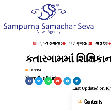
મુખ્ય સમાચાર
મારું ગુજરાત
મારો દેશ
કતારગામમાં શિક્ષિક
મારુ ગુજરાત
Share this Article:
Last Updated on
16
Contents