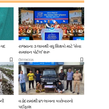
સ્પદ
રાજ્યના ૩ લાખથી વધુ શિક્ષકો માટે ‘સેવા
સમાધાન પોર્ટલ’ શરૂ
07/08/2026
ોની
વડોદરામાંથી ૪૧ લાખના કારોબારનો
પર્દાફાશ