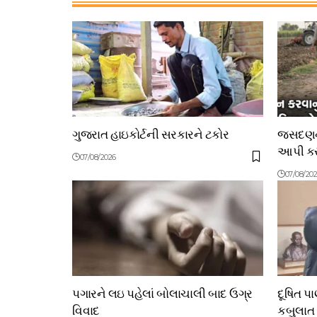
ગુજરાત હાઇકોર્ટની સરકારને ટકોર
જસદણના
આપી કરી
07/08/2026
07/08/20
પગારને લઇ પહેલાં બોલાચાલી બાદ ઉગ્ર
દૂષિત પ
વિવાદ
કબુલાત