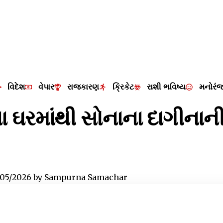
વિદેશ
વેપાર
રાજકારણ
ક્રિકેટ
રાશી ભવિષ્ય
મનોરં
ાના ઘરમાંથી સોનાના દાગીના
/05/2026
by
Sampurna Samachar