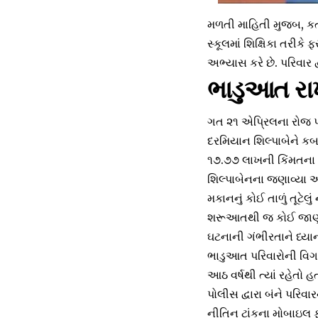
મળતી માહિતી મુજબ, કતા
સ્કૂલમાં શિક્ષિકા તરીકે
અભ્યાસ કરે છે. પરિવાર
ભાડુઆત રાખ
ગત ૨૧ એપ્રિલના રોજ પરિ
દરમિયાન શિલ્પાબેને કબા
૧૭.૭૭ લાખની કિંમતના ૧
શિલ્પાબેનના જણાવ્યા અન
મકાનનું કોઈ તાળું તૂટે
શરૂઆતથી જ કોઈ જાણભેદ
ઘટનાની ગંભીરતાને ધ્યા
ભાડુઆત પરિવારોની વિગત
આઠ વર્ષથી ત્યાં રહેતો હ
પોલીસ દ્વારા બંને પરિ
નીતિન ટાંકના મોબાઇલ ફ