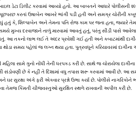
ાઇલ ડેટા ડિલીટ કરવામાં આવ્યો હતો. આ બાબતને આધારે પોલીસની શ
 પૂછપરછ કરતાં ઉષાબેન આખરે ભાંગી પડી હતી અને સમગ્ર ચોરીની કબૂ
હતું કે, શિલ્પાબેન અને તેમના પતિ રોજ કામ પર જતા હતા, જ્યારે તેમ
સમયે મુખ્ય દરવાજાને તાળું મારવામાં આવતું હતું, પરંતુ સીડી પાસે આવે
નહોતું. આ તકનો લાભ લઈ તે અંદર પ્રવેશી ગઈ હતી અને કબાટમાંથી દાગીન
રના થોડા સમય પહેલાં જ લગ્ન થયા હતા. પુત્રવધૂને કરિયાવરમાં દાગીના
હિલા સામે ગુનો નોંધી તેની ધરપકડ કરી છે. સાથે જ ચોરાયેલા દાગીના ક
ી સંડોવણી છે કે નહીં તે દિશામાં વધુ તપાસ શરૂ કરવામાં આવી છે. આ 
ર સુરક્ષા અંગે ફરી એકવાર પ્રશ્નો ઉભા કર્યા છે. પોલીસે નાગરિકોને 
વા તેમજ કિંમતી ચીજવસ્તુઓ સુરક્ષિત સ્થળે રાખવાની અપીલ કરી છે.