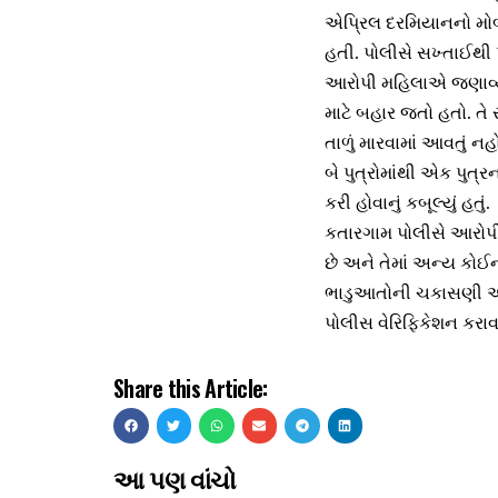
એપ્રિલ દરમિયાનનો મોબ
હતી. પોલીસે સખ્તાઈથી
આરોપી મહિલાએ જણાવ્યું 
માટે બહાર જતો હતો. તે 
તાળું મારવામાં આવતું 
બે પુત્રોમાંથી એક પુત્
કરી હોવાનું કબૂલ્યું હતું.
કતારગામ પોલીસે આરોપી મ
છે અને તેમાં અન્ય કોઈન
ભાડુઆતોની ચકાસણી અને ઘ
પોલીસ વેરિફિકેશન કરાવ
Share this Article:
આ પણ વાંચો