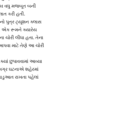
ંકા વધુ મજબૂત બની
લાત કરી હતી.
નો પુત્ર ટ્યૂશન ક્લાસ
લા એક રૂમને ક્યારેય
ા ચોરી લીધા હતા. તેના
 આપવા માટે તેણે આ ચોરી
્યાં છુપાવવામાં આવ્યા
સમગ્ર ઘટનાએ શહેરમાં
ભાડુઆત રાખતા પહેલાં