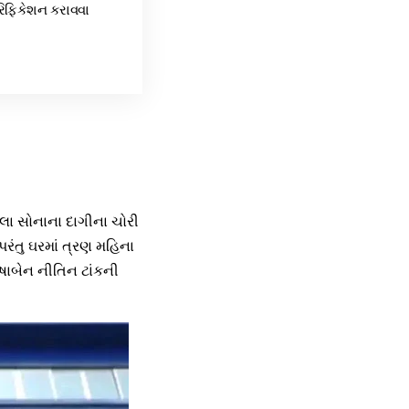
રિફિકેશન કરાવવા
ોલા સોનાના દાગીના ચોરી
રંતુ ઘરમાં ત્રણ મહિના
ઉષાબેન નીતિન ટાંકની