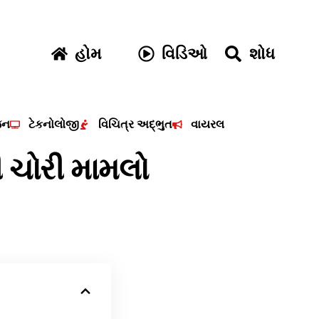
હોમ
વિડિઓ
શોધ
જન
ટેકનોલોજી
વિચિત્ર અદ્ભુત
વાયરલ
ની ચોરી મામલો