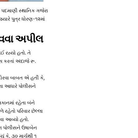
દ પદમાણી સ્થાનિક ગજેરા
જ્યારે પુત્ર ધોરણ-૧૨માં
રાવવા અપીલ
ઈ રહ્યો હતો. તે
સ કરતાં અંદાજે રૂ.
 દોરવા બાબત એ હતી કે,
ેના આધારે પોલીસને
ાનમાં રહેતા બંને
 રહેતો પરિવાર છેલ્લા
હેવા આવ્યો હતો.
ાન પોલીસને ઉષાબેન
 કે, ૩૦ માર્ચથી ૧