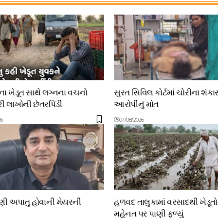
 ખેડૂત સાથે લગ્નના વચનો
સુરત સિવિલ કોર્ટમાં ચોરીના શંકા
 લાખોની છેતરપિંડી
આરોપીનું મોત
26
07/08/2026
ાણી અપાતુ હોવાની મેયરની
હળવદ તાલુકામાં વરસાદથી ખેડૂત
મહેનત પર પાણી ફળ્યું