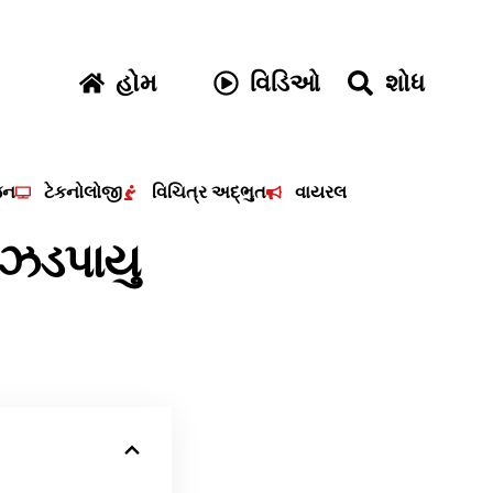
હોમ
વિડિઓ
શોધ
જન
ટેકનોલોજી
વિચિત્ર અદ્ભુત
વાયરલ
 ઝડપાયુ