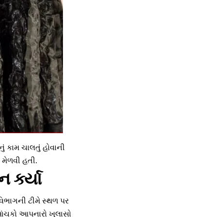
ું કામ ચાલતું હોવાની
 મેળવી હતી.
 કર્યા
િભાગની ટીમે સ્થળ પર
ં આંચકો આપનારો ખુલાસો