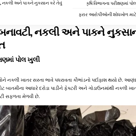
, નકલી અને પાકને નુકસાન કરે તેવું
કૃષિ વિભાગના પરીક્ષણમાં પો
ફરાર આરોપીઓની શોધખોળ માટે ચ
 બનાવટી, નકલી અને પાકને નુકસાન ક
્ત
્ષણમાં પોલ ખુલી
તોને નકલી ખાતર સસ્તા ભાવે પધરાવતા કૌભાંડનો પર્દાફાશ થયો છે. આણ
ટ બાતમીના આધારે દરોડા પાડીને ફેક્ટરી અને ગોડાઉનમાંથી નકલી ખા
મોટી સફળતા મેળવી છે.