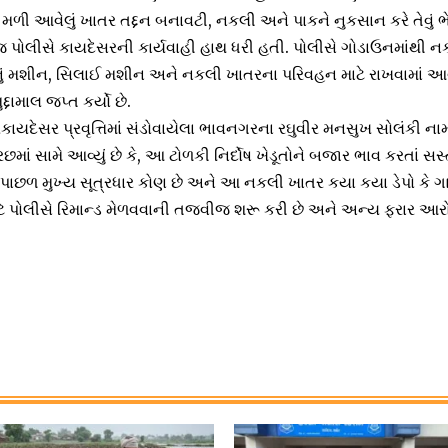
મળી આવેલું ખાતર તદ્દન બનાવટી, નકલી અને પાકને નુકસાન કરે તેવું ભ
જ પોલીસે કાયદેસરની કાર્યવાહી હાથ ધરી હતી. પોલીસે ગોડાઉનમાંથી
નું મશીન, સિલાઈ મશીન અને નકલી ખાતરના પરિવહન માટે રાખવામાં આવ
્દામાલ જપ્ત કર્યો છે.
રકાયદેસર પ્રવૃત્તિમાં સંડોવાયેલા ભાવનગરના રઘુવીર મનસુખ સોલંકી 
રછમાં સામે આવ્યું છે કે, આ ટોળકી નિર્દોષ ખેડૂતોને બજાર ભાવ કરતાં સ
 પાછળ મુખ્ય સૂત્રધાર કોણ છે અને આ નકલી ખાતર કયા કયા ડેપો કે ગા
માટે પોલીસે રિમાન્ડ મેળવવાની તજવીજ શરૂ કરી છે અને અન્ય ફરાર 