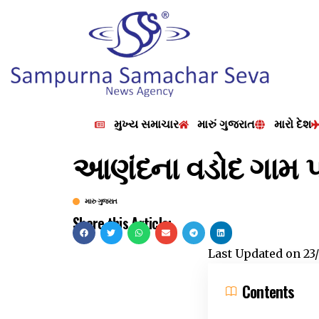
મુખ્ય સમાચાર
મારું ગુજરાત
મારો દેશ
આણંદના વડોદ ગામ પા
મારુ ગુજરાત
Share this Article:
Last Updated on
23
Contents