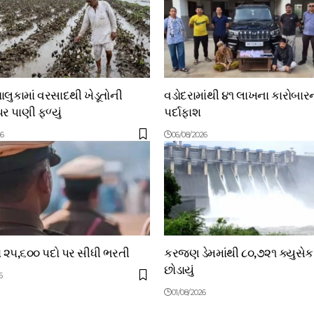
લુકામાં વરસાદથી ખેડૂતોની
વડોદરામાંથી ૪૧ લાખના કારોબાર
ર પાણી ફળ્યું
પર્દાફાશ
26
06/08/2026
ં ૨૫,૬૦૦ પદો પર સીધી ભરતી
કરજણ ડેમમાંથી ૮૦,૭૨૧ ક્યુસેક
છોડાયું
6
01/08/2026