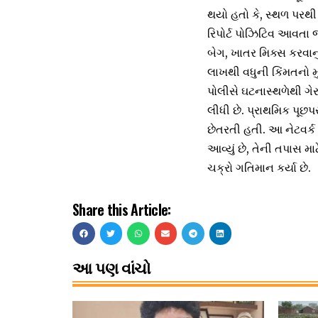
થયો હતો કે, સ્થળ પરથી 
રિપોર્ટ પોઝિટિવ આવતા 
બેગ, ખાતર મિક્સ કરવા
લાખથી વધુની કિંમતનો મુદ
પોલીસે ઘટનાસ્થળેથી ગે
લીધી છે. પ્રાથમિક પૂછપ
છેતરતી હતી. આ નેટવર્ક
આવ્યું છે, તેની તપાસ 
ચક્રો ગતિમાન કર્યા છે.
Share this Article:
આ પણ વાંચો