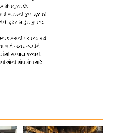
ેળસેળયુક્ત છે.
 નકલી ખાતરની કુલ ૩,૪૫૪
ેલી ટ્રક સહિત કુલ ૧૮
નામના શખ્સની ધરપકડ કરી
સ્તા ભાવે ખાતર આપીને
મોમાં સપ્લાય કરવામાં
આરોપીઓની શોધખોળ માટે