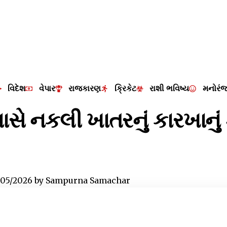
વિદેશ
વેપાર
રાજકારણ
ક્રિકેટ
રાશી ભવિષ્ય
મનોરં
સે નકલી ખાતરનું કારખાનું
/05/2026
by
Sampurna Samachar