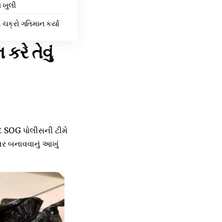
લ ખુલી
ક્રો ગતિમાન કર્યા
રે તેવું
ંદ SOG પોલીસની ટીમે
તર બનાવવાનું આખું