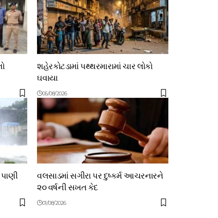
નો
શહેરકોટડામાં પથ્થરમારામાં ચાર લોકો
ઘવાયા
06/08/2026
 પાણી
વલસાડમાં સગીરા પર દુષ્કર્મ આચરનારને
૨૦ વર્ષની સખત કેદ
01/08/2026