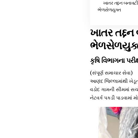
ખાતર તદ્દન બનાવટી
ભેળસેળયુક્ત
ખાતર તદ્દન
ભેળસેળયુક
કૃષિ વિભાગના પરીક
(સંપૂર્ણ સમાચાર સેવા)
આણંદ જિલ્લામાંથી ખેડૂ
વડોદ ગામની સીમમાં સચો
નેટવર્ક પકડી પાડવામાં 