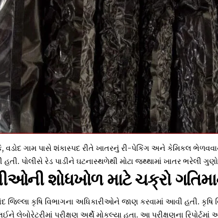
 વડોદ ગામ પાસે શંકાસ્પદ રીતે ખાતરનું રી-પેકિંગ અને કેમિકલ ભેળવવાન
. પોલીસે રેડ પાડીને ઘટનાસ્થળેથી મોટા જથ્થામાં ખાતર ભરેલી ગુણો
ીઓની શોધખોળ માટે ચક્રો ગતિમાન
દ જિલ્લા કૃષિ વિભાગના અધિકારીઓને જાણ કરવામાં આવી હતી. કૃષિ વ
ે લેબોરેટરીમાં પરીક્ષણ અર્થે મોકલ્યા હતા. આ પરીક્ષણના રિપોર્ટમા