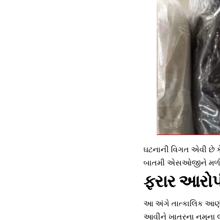
ઘટનાની વિગત એવી છે કે,
બાતમી એસઓજીને મળી હતી
ફરાર આરોપ
આ અંગે તાત્કાલિક આણં
આવીને ખાતરના નમૂના લઈન