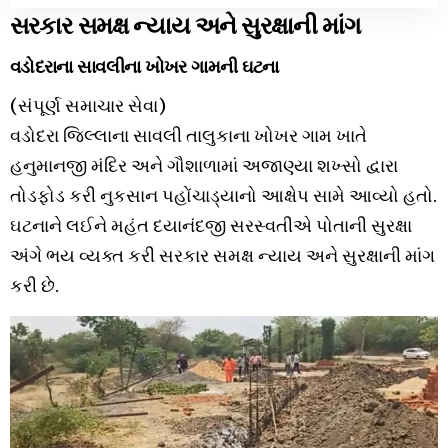
સરકાર સમક્ષ ન્યાય અને સુરક્ષાની માંગ
વડોદરાના સાવલીના ખોખર ગામની ઘટના
(સંપૂર્ણ સમાચાર સેવા)
વડોદરા જિલ્લાના સાવલી તાલુકાના ખોખર ગામ ખાતે
હનુમાનજી મંદિર અને ગૌશાળામાં અજાણ્યા શખ્સો દ્વારા
તોડફોડ કરી નુકસાન પહોંચાડ્યાનો આક્ષેપ સામે આવ્યો હતો.
ઘટનાને લઈને મહંત દયાનંદજી સરસ્વતીએ પોતાની સુરક્ષા
અંગે ભય વ્યક્ત કરી સરકાર સમક્ષ ન્યાય અને સુરક્ષાની માંગ
કરી છે.