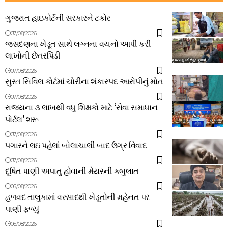
ગુજરાત હાઇકોર્ટની સરકારને ટકોર
07/08/2026
જસદણના ખેડૂત સાથે લગ્નના વચનો આપી કરી
લાખોની છેતરપિંડી
07/08/2026
સુરત સિવિલ કોર્ટમાં ચોરીના શંકાસ્પદ આરોપીનું મોત
07/08/2026
રાજ્યના ૩ લાખથી વધુ શિક્ષકો માટે ‘સેવા સમાધાન
પોર્ટલ’ શરૂ
07/08/2026
પગારને લઇ પહેલાં બોલાચાલી બાદ ઉગ્ર વિવાદ
07/08/2026
દૂષિત પાણી અપાતુ હોવાની મેયરની કબુલાત
06/08/2026
હળવદ તાલુકામાં વરસાદથી ખેડૂતોની મહેનત પર
પાણી ફળ્યું
06/08/2026