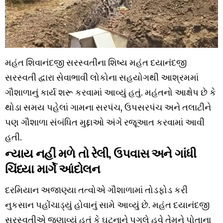
મહંત શિવાનંદજી સરસ્વતીના શિષ્ય મહંત દયાનંદજી
સરસ્વતી દ્વારા સેવાભાવી લોકોના સહયોગથી આશ્રમમાં
ગૌશાળાનું કાર્ય શરૂ કરવામાં આવ્યું હતું. મહંતનો આક્ષેપ છે કે
થોડા સમય પહેલાં ગામના સરપંચ, ઉપસરપંચ અને તલાટીને
પણ ગૌશાળા સંબંધિત મુદ્દાઓ અંગે રજૂઆત કરવામાં આવી
હતી.
ન્યાય નહીં મળે તો રેલી, ઉપવાસ અને ગાંધી
ચિંધ્યા માર્ગે આંદોલન
દરમિયાન અજાણ્યા તત્વોએ ગૌશાળામાં તોડફોડ કરી
નુકસાન પહોંચાડ્યું હોવાનું સામે આવ્યું છે. મહંત દયાનંદજી
સરસ્વતીએ જણાવ્યું હતું કે ઘટનાને પગલે હવે તેમને પોતાના