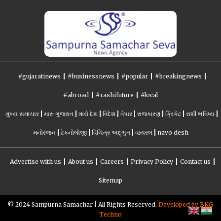
#gujaratinews
#businessnews
#popular
#breakingnews
#abroad
#rashifuture
#local
મુખ્ય સમાચાર
મારુ ગુજરાત
મારો દેશ
વિદેશ
વેપાર
રાજકારણ
ક્રિકેટ
રાશી ભવિષ્ય
મનોરંજન
ટેકનોલોજી
વિચિત્ર અદ્ભુત
વાયરલ
navo desh
Advertise with us
About us
Careers
Privacy Policy
Contact us
Sitemap
©️ 2024 Sampurna Samachar | All Rights Reserved.
Developed by BKG
Techno