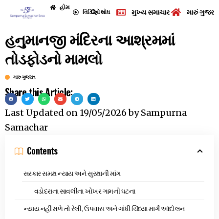
હોમ
મુખ્ય સમાચાર
મારું ગુજરા
વિડિઓ
શોધ
હનુમાનજી મંદિરના આશ્રમમાં
તોડફોડનો મામલો
મારુ ગુજરાત
Share this Article:
Last Updated on
19/05/2026
by
Sampurna
Samachar
Contents
સરકાર સમક્ષ ન્યાય અને સુરક્ષાની માંગ
વડોદરાના સાવલીના ખોખર ગામની ઘટના
ન્યાય નહીં મળે તો રેલી, ઉપવાસ અને ગાંધી ચિંધ્યા માર્ગે આંદોલન