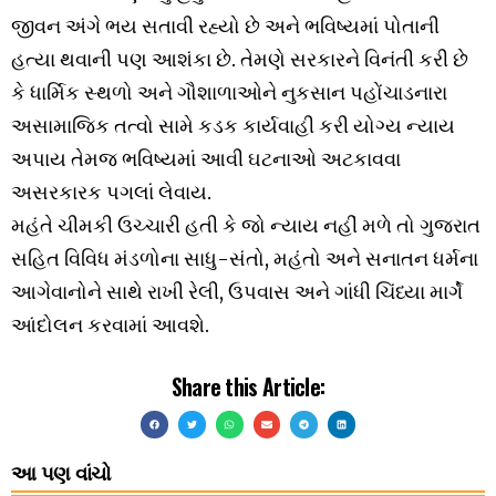
જીવન અંગે ભય સતાવી રહ્યો છે અને ભવિષ્યમાં પોતાની
હત્યા થવાની પણ આશંકા છે. તેમણે સરકારને વિનંતી કરી છે
કે ધાર્મિક સ્થળો અને ગૌશાળાઓને નુકસાન પહોંચાડનારા
અસામાજિક તત્વો સામે કડક કાર્યવાહી કરી યોગ્ય ન્યાય
અપાય તેમજ ભવિષ્યમાં આવી ઘટનાઓ અટકાવવા
અસરકારક પગલાં લેવાય.
મહંતે ચીમકી ઉચ્ચારી હતી કે જો ન્યાય નહીં મળે તો ગુજરાત
સહિત વિવિધ મંડળોના સાધુ-સંતો, મહંતો અને સનાતન ધર્મના
આગેવાનોને સાથે રાખી રેલી, ઉપવાસ અને ગાંધી ચિંધ્યા માર્ગે
આંદોલન કરવામાં આવશે.
Share this Article:
આ પણ વાંચો