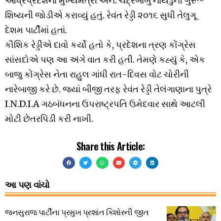
આંધ્રપ્રદેશના મુખ્યમંત્રી એન. ચંદ્રબાબુ નાયડુની ગુરૂ-
શિષ્યની જોડીએ કરાવ્યું હતું. રેવંત રેડ્ડી ૨૦૧૬ સુધી તેલુગૂ
દેશમ પાર્ટીમાં હતાં.
કૌશિક રેડ્ડીએ દાવો કર્યો હતો કે, પ્રદેશના ત્રણ કોંગ્રેસ
સાંસદોએ પણ આ અંગે વાત કરી હતી. તેમણે કહ્યું કે, એક
બાજુ કોંગ્રેસ નેતા રાહુલ ગાંધી રાત-દિવસ વોટ ચોરીની
નારેબાજી કરે છે. જ્યાં બીજી તરફ રેવંત રેડ્ડી તેલંગાણાના પુત્રે
I.N.D.I.A ગઠબંધનના ઉપરાષ્ટ્રપતિ ઉમેદવાર સાથે આટલી
મોટી છેતરપિંડી કરી નાખી.
Share this Article:
આ પણ વાંચો
જનસુરાજ પાર્ટીના પ્રમુખ પ્રશાંત કિશોરની જીત