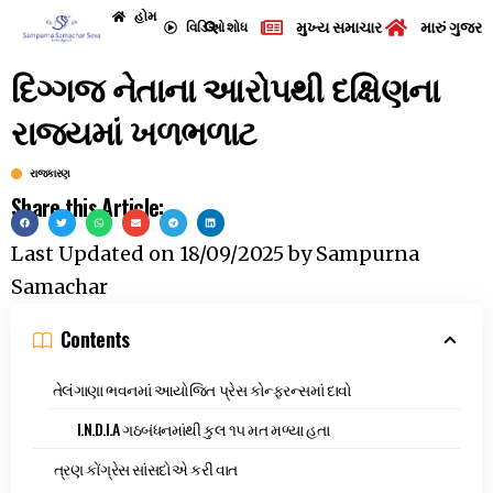
હોમ
મુખ્ય સમાચાર
મારું ગુજરા
વિડિઓ
શોધ
દિગ્ગજ નેતાના આરોપથી દક્ષિણના
રાજ્યમાં ખળભળાટ
રાજકારણ
Share this Article:
Last Updated on
18/09/2025
by
Sampurna
Samachar
Contents
તેલંગાણા ભવનમાં આયોજિત પ્રેસ કોન્ફરન્સમાં દાવો
I.N.D.I.A ગઠબંધનમાંથી કુલ ૧૫ મત મળ્યા હતા
ત્રણ કોંગ્રેસ સાંસદોએ કરી વાત