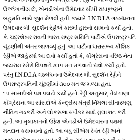
ઉલ્લેખનીય છે, એનડીએના ઉમેદવાર સીપી રાધાકૃષ્ણને
બહુમતિ સાથે જીત મેળવી હતી. જ્યારે I.N.D.I.A ગઠબંધનના
ઉમેદવાર બી. સુદર્શન રેડ્ડીએ કારમી હારનો સામનો કર્યો હતો.
કે. ચંદ્રશેખર રાવની ભારત રાષ્ટ્ર સમિતિ પાર્ટીએ ઉપરાષ્ટ્રપતિ
ચૂંટણીથી અંતર જાળવ્યું હતું. આ પાર્ટીના ધારાસભ્ય કૌશિક
રેડ્ડીએ જાહેરમાં આ દાવો કર્યો હતો કે, કોંગ્રેસના વરિષ્ઠ નેતા
જયરામ રમેશે વિપક્ષને ૩૧૫ મત મળવાનો દાવો કર્યો હતો.
પરંતુ I.N.D.I.A ગઠબંધનના ઉમેદવાર બી. સુદર્શન રેડ્ડીને
ઉપરાષ્ટ્રપતિની ચૂંટણીમાં ૩૦૦ મત જ મળ્યા હતા.
૧૫ સાંસદોએ પક્ષ પલટો કર્યો હતો. રેડ્ડી અનુસાર, તેલંગાણા
કોંગ્રેસના આ સાંસદોએ કેન્દ્રીય મંત્રી ર્નિમલા સીતારમણ,
નીતિન ગડકરી અને લોકસભા સ્પીકર સાથે મુલાકાત કરી
હતી. આ મુલાકાતનો ઉદ્દેશ એનડીએ ઉમેદવારના પક્ષમાં
મતદાન કરાવવાનો હતો. આ બધુ સીએમ રેવંત રેડ્ડી અને