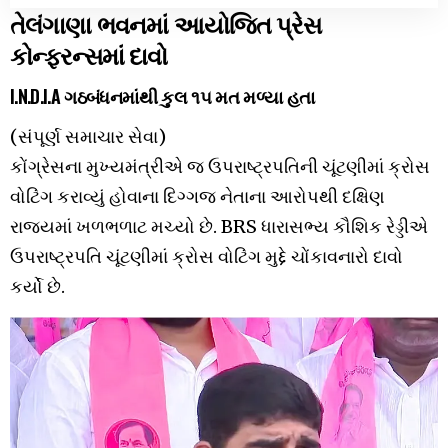
તેલંગાણા ભવનમાં આયોજિત પ્રેસ
કોન્ફરન્સમાં દાવો
I.N.D.I.A ગઠબંધનમાંથી કુલ ૧૫ મત મળ્યા હતા
(સંપૂર્ણ સમાચાર સેવા)
કોંગ્રેસના મુખ્યમંત્રીએ જ ઉપરાષ્ટ્રપતિની ચૂંટણીમાં ક્રોસ
વોટિંગ કરાવ્યું હોવાના દિગ્ગજ નેતાના આરોપથી દક્ષિણ
રાજ્યમાં ખળભળાટ મચ્યો છે. BRS ધારાસભ્ય કૌશિક રેડ્ડીએ
ઉપરાષ્ટ્રપતિ ચૂંટણીમાં ક્રોસ વોટિંગ મુદ્દે ચોંકાવનારો દાવો
કર્યો છે.