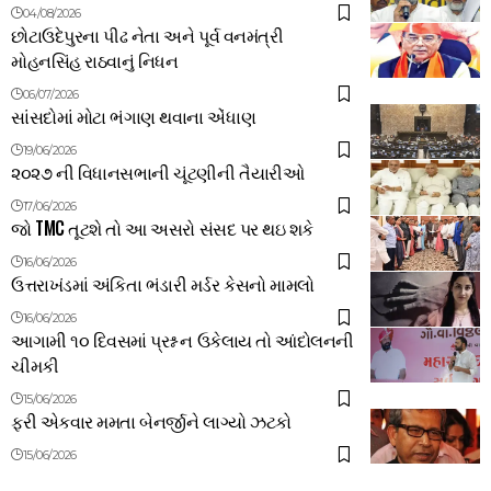
04/08/2026
છોટાઉદેપુરના પીઢ નેતા અને પૂર્વ વનમંત્રી
મોહનસિંહ રાઠવાનું નિધન
06/07/2026
સાંસદોમાં મોટા ભંગાણ થવાના એંધાણ
19/06/2026
૨૦૨૭ ની વિધાનસભાની ચૂંટણીની તૈયારીઓ
17/06/2026
જો TMC તૂટશે તો આ અસરો સંસદ પર થઇ શકે
16/06/2026
ઉત્તરાખંડમાં અંકિતા ભંડારી મર્ડર કેસનો મામલો
16/06/2026
આગામી ૧૦ દિવસમાં પ્રશ્ન ન ઉકેલાય તો આંદોલનની
ચીમકી
15/06/2026
ફરી એકવાર મમતા બેનર્જીને લાગ્યો ઝટકો
15/06/2026