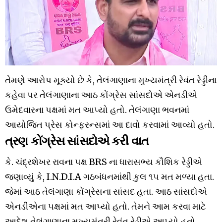
તેમણે આરોપ મૂક્યો છે કે, તેલંગાણાના મુખ્યમંત્રી રેવંત રેડ્ડીના
કહેવા પર તેલંગાણાના આઠ કોંગ્રેસ સાંસદોએ એનડીએ
ઉમેદવારના પક્ષમાં મત આપ્યો હતો. તેલંગાણા ભવનમાં
આયોજિત પ્રેસ કોન્ફરન્સમાં આ દાવો કરવામાં આવ્યો હતો.
ત્રણ કોંગ્રેસ સાંસદોએ કરી વાત
કે. ચંદ્રશેખર રાવના પક્ષ BRS ના ધારાસભ્ય કૌશિક રેડ્ડીએ
જણાવ્યું કે, I.N.D.I.A ગઠબંધનમાંથી કુલ ૧૫ મત મળ્યા હતા.
જેમાં આઠ તેલંગાણા કોંગ્રેસના સાંસદ હતા. આઠ સાંસદોએ
એનડીએના પક્ષમાં મત આપ્યો હતો. તેમને આમ કરવા માટે
આદેશ તેલંગાણાના મુખ્યમંત્રી રેવંત રેડ્ડીએ આપ્યો હતો.