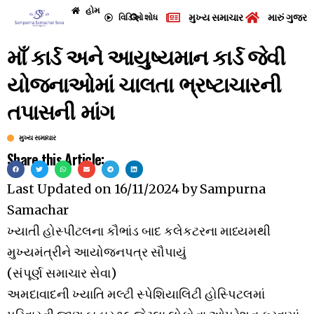
હોમ
મુખ્ય સમાચાર
મારું ગુજરા
વિડિઓ
શોધ
માઁ કાર્ડ અને આયુષ્યમાન કાર્ડ જેવી
યોજનાઓમાં ચાલતા ભ્રષ્ટાચારની
તપાસની માંગ
મુખ્ય સમાચાર
Share this Article:
Last Updated on
16/11/2024
by
Sampurna
Samachar
ખ્યાતી હોસ્પીટલના કૌભાંડ બાદ કલેકટરના માધ્યમથી
મુખ્યમંત્રીને આયોજનપત્ર સૌપાયું
(સંપૂર્ણ સમાચાર સેવા)
અમદાવાદની ખ્યાતિ મલ્ટી સ્પેશિયાલિટી હોસ્પિટલમાં