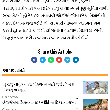
શકે તે માટે દરેક સરકારી હોસ્પિટલમાં સાધનો, પૂરતા
પ્રમાણમાં ડોક્ટરો અને દરેક તાલુકા વાઇસ સંપૂર્ણ સુવિધા વાળી
૨૦૦ બેડની હોસ્પિટલ બનાવવી જોઈએ જેમાં દરેક બિમારીનો
મફત ઈલાજ થવો જોઈએ. સરકારી યોજના અંતર્ગત કામ
કરતી હોસ્પિટલો કે જેમાં યોજનાનો ગેરલાભ ઉઠાવે છે એની
સંપૂર્ણ તપાસ કરી કડકમાં કડક સજા થવી જોઈએ.
Share this Article:
આ પણ વાંચો
‘હું રાજીનામું આપવા લોકભવન નહીં જઉં , ‘મમતા
બેનર્જીએ કહ્યું
06/05/2026
ઉજ્જૈનમાં શિપ્રાના તટ પર CM ના દિકરાના લગ્ન
29/11/2025