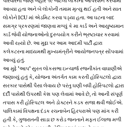
પરિવારની જાણ બહાર ૧૯ જેટલા લોકોના ઓપરેશન કરવામાં
આવ્યા હતા અને બે લોકોની તમામ મૃત્યુ થઈ હતી અને સાત
લોકોને ICU માં એડમિટ કરવા પડ્યા હતા. આ ઘટના બાદ
સમગ્ર પ્રકરણમાં જાણવા મળ્યું કે મા કાર્ડ અને આયુષ્યમાન
કાર્ડ જેવી યોજનાઓનો દુરુપયોગ કરીને ભ્રષ્ટાચાર કરવામાં
આવી રહ્યો છે. આ મુદ્દા પર આમ આદમી પાર્ટી દ્વારા
કલેકટરના માધ્યમથી મુખ્યમંત્રીને આયોજનપત્ર સોંપવામાં
આવ્યું હતું.
આ મુદ્દે ‘આપ’ સુરત લોકસભા ઇન્ચાર્જ રજનીકાંત વાઘાણીએ
જણાવ્યું હતું કે, યોજના અંતર્ગત કામ કરતી હોસ્પિટલો દ્વારા
સરકાર પાસેથી પૈસા લેવાય છે પરંતુ ઘણી બધી હોસ્પિટલો દ્વારા
દર્દી પાસેથી ઉપરથી કેશ પણ લેવામાં આવે છે, તો આની સંપૂર્ણ
તપાસ કરી હોસ્પિટલ અને ડોક્ટરને કડક સજા થવી જોઈએ.
પાલિકામાં વિપક્ષના દંડક રચનાબેન હિરપરાએ પણ માંગ કરી
હતી કે, ગુજરાતની સાડા છ કરોડ જનતાને મફત ઈલાજ મળી