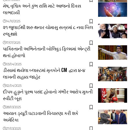
મેષ, વૃશ્ચિક અને કુંભ રાશિ માટે આજનો દિવસ
લાભદાયી
14/10/2025
૨૧ જુલાઈથી શરુ થનાર ચોમાસુ સત્રમાં ૮ નવા બિલ
રજૂ થશે
17/07/2025
પાકિસ્તાની અભિનેતાની બોલિવુડ ફિલ્મમાં એન્ટ્રી
થતાં હોબાળો
03/04/2025
ડીસામાં થયેલા બ્લાસ્ટમાં મૃતકોને CM દ્વારા ૪-૪
લાખની સહાય જાહેર
02/04/2025
દીપક હુડ્ડાને પુરુષ પસંદ હોવાનો ગંભીર આરોપ મુકતી
સ્વીટી બૂરા
28/03/2025
આયાત ડ્યૂટી ઘટાડવાની વિચારણા કરી શકે
અમેરિકા
27/03/2025