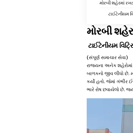
મોરબી શહેરમાં રખડ
ટાઈટેનીયમ વિ
મોરબી શહેર
ટાઈટેનીયમ વિટ્ર
(સંપૂર્ણ સમાચાર સેવા)
રાજ્યના અનેક શહેરોમાં ર
બાળકનો જીવ લીધો છે. મ
કર્યો હતો. જેમાં ગંભીર
ભારે રોષ છવાયેલો છે. જ્ય