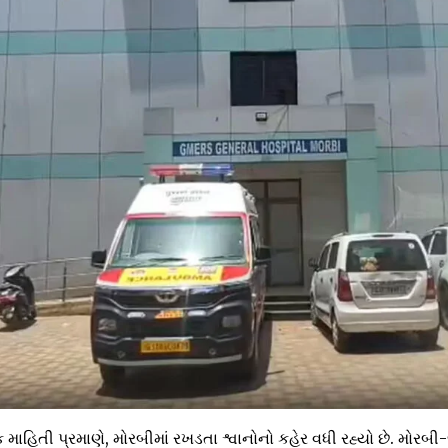
ાહિતી પ્રમાણે, મોરબીમાં રખડતા શ્વાનોનો કહેર વધી રહ્યો છે. મોરબી