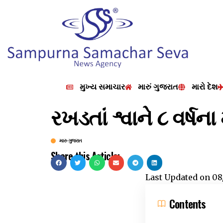
મુખ્ય સમાચાર
મારું ગુજરાત
મારો દેશ
રખડતાં શ્વાને ૮ વર્ષ
મારુ ગુજરાત
Share this Article:
Last Updated on
08
Contents