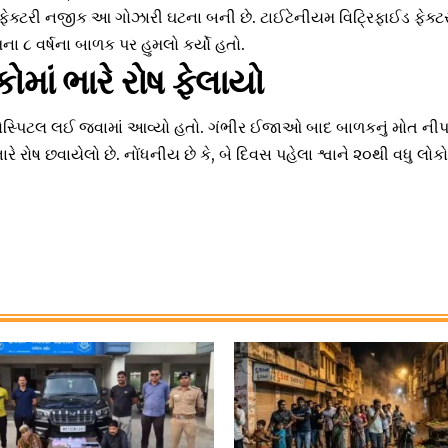
ફેક્ટરી નજીક આ ગોઝારી ઘટના બની છે. ટાઈટેનીયમ વિટ્રિફાઈડ ફેક્ટર
ા ૮ વર્ષના બાળક પર હુમલો કર્યો હતો.
ોમાં ભારે રોષ ફેલાયો
 હોસ્પિટલ લઈ જવામાં આવ્યો હતો. ગંભીર ઈજાઓ બાદ બાળકનું મોત નીપ
ારે રોષ છવાયેલો છે. નોંધનીય છે કે, બે દિવસ પહેલા શ્વાને ૨૦થી વધુ લોક