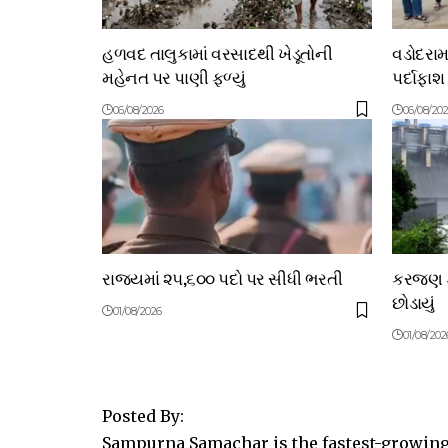
હળવદ તાલુકામાં વરસાદથી ખેડૂતોની
વડોદરામ
મહેનત પર પાણી ફળ્યું
પર્દાફાશ
06/08/2026
06/08/20
રાજ્યમાં ૨૫,૬૦૦ પદો પર સીધી ભરતી
કરજણ ડે
છોડાયું
01/08/2026
01/08/202
Posted By:
Sampurna Samachar is the fastest-growing 