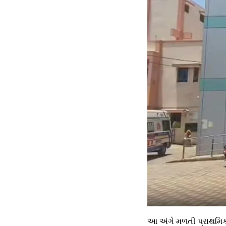
આ અંગે મળતી પ્રાથમિક મ