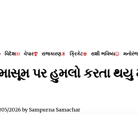
વિદેશ
વેપાર
રાજકારણ
ક્રિકેટ
રાશી ભવિષ્ય
મનોરં
ના માસૂમ પર હુમલો કરતા થયુ
/05/2026
by
Sampurna Samachar