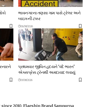
લોકો
ભાવનગરના તણસા ગામ પાસે ટ્રેલર અને
બાઇકની ટક્કર
06/08/2026
ચરનારને
પ્રથમવાર જીવિત હદયને ‘વંદે ભારત’
એક્સપ્રેસ ટ્રેનથી અમદાવાદ લવાયું
01/08/2026
t since 2010. Flagship Brand Sampurna