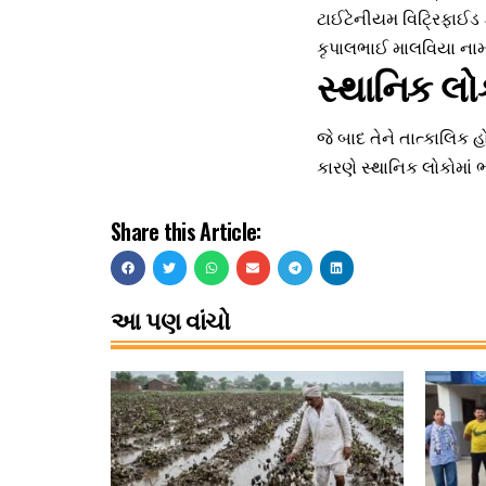
ટાઈટેનીયમ વિટ્રિફાઈડ 
કૃપાલભાઈ માલવિયા નામન
સ્થાનિક લોક
જે બાદ તેને તાત્કાલિક
કારણે સ્થાનિક લોકોમાં ભ
Share this Article:
આ પણ વાંચો