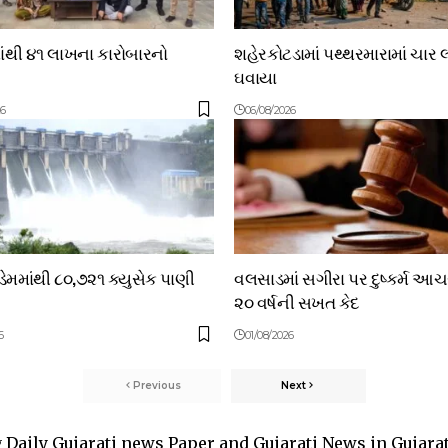
ાંથી ૪૧ લાખના કારોબારનો
શહેરકોટડામાં પથ્થરમારામાં ચાર 
ઘવાયા
26
06/08/2026
મમાંથી ૮૦,૭૨૧ ક્યુસેક પાણી
વલસાડમાં સગીરા પર દુષ્કર્મ આ
૨૦ વર્ષની સખત કેદ
6
01/08/2026
Previous
Next
Daily Gujarati news Paper and Gujarati News in Gujara