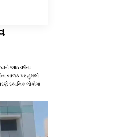
વ
્વાને આઠ વર્ષના
્ષના બાળક પર હુમલો
રણે સ્થાનિક લોકોમાં