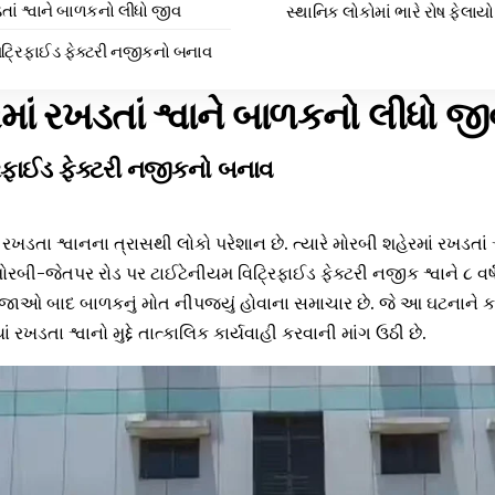
તાં શ્વાને બાળકનો લીધો જીવ
સ્થાનિક લોકોમાં ભારે રોષ ફેલાયો
ટ્રિફાઈડ ફેક્ટરી નજીકનો બનાવ
માં રખડતાં શ્વાને બાળકનો લીધો જી
િફાઈડ ફેક્ટરી નજીકનો બનાવ
ખડતા શ્વાનના ત્રાસથી લોકો પરેશાન છે. ત્યારે મોરબી શહેરમાં રખડતાં શ
ોરબી-જેતપર રોડ પર ટાઈટેનીયમ વિટ્રિફાઈડ ફેક્ટરી નજીક શ્વાને ૮ વર
 ઈજાઓ બાદ બાળકનું મોત નીપજ્યું હોવાના સમાચાર છે. જે આ ઘટનાને કા
ાં રખડતા શ્વાનો મુદ્દે તાત્કાલિક કાર્યવાહી કરવાની માંગ ઉઠી છે.