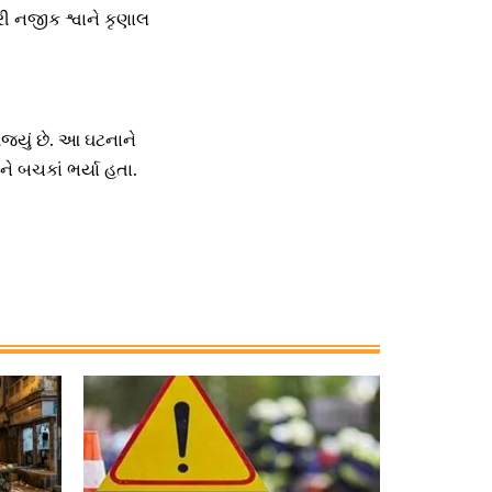
ી નજીક શ્વાને કૃણાલ
જ્યું છે. આ ઘટનાને
ોને બચકાં ભર્યા હતા.