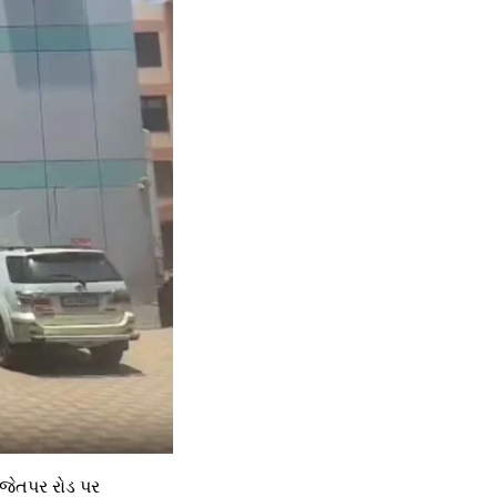
-જેતપર રોડ પર