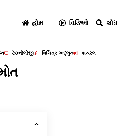
હોમ
વિડિઓ
શોધ
જન
ટેકનોલોજી
વિચિત્ર અદ્ભુત
વાયરલ
 મોત