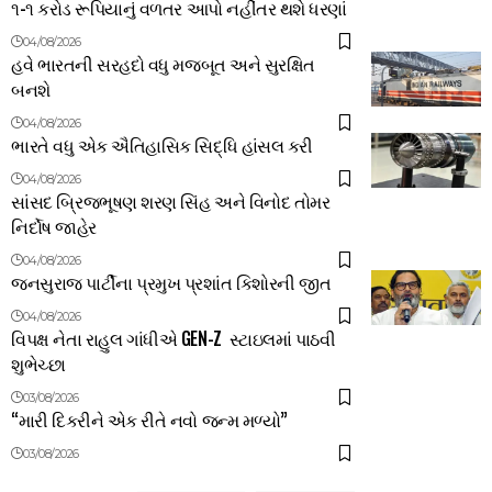
૧-૧ કરોડ રૂપિયાનું વળતર આપો નહીંતર થશે ધરણાં
04/08/2026
હવે ભારતની સરહદો વધુ મજબૂત અને સુરક્ષિત
બનશે
04/08/2026
ભારતે વધુ એક ઐતિહાસિક સિદ્ધિ હાંસલ કરી
04/08/2026
સાંસદ બ્રિજભૂષણ શરણ સિંહ અને વિનોદ તોમર
નિર્દોષ જાહેર
04/08/2026
જનસુરાજ પાર્ટીના પ્રમુખ પ્રશાંત કિશોરની જીત
04/08/2026
વિપક્ષ નેતા રાહુલ ગાંધીએ GEN-Z સ્ટાઇલમાં પાઠવી
શુભેચ્છા
03/08/2026
“મારી દિકરીને એક રીતે નવો જન્મ મળ્યો”
03/08/2026