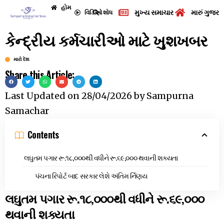
હોમ
મુખ્ય સમાચાર
મારું ગુજરા
વિડિઓ
શોધ
કેન્દ્રીય કર્મચારીઓ માટે ખુશખબર
મારો દેશ
Share this Article:
Last Updated on
28/04/2026
by
Sampurna
Samachar
Contents
લઘુતમ પગાર રૂ.૧૮,૦૦૦થી વધીને રૂ.૬૯,૦૦૦ થવાની શક્યતા
પંચના રિપોર્ટ બાદ સરકાર લેશે અંતિમ ર્નિણય
લઘુતમ
પગાર
રૂ
.
૧૮
,
૦૦૦થી
વધીને
રૂ
.
૬૯
,
૦૦૦
થવાની
શક્યતા