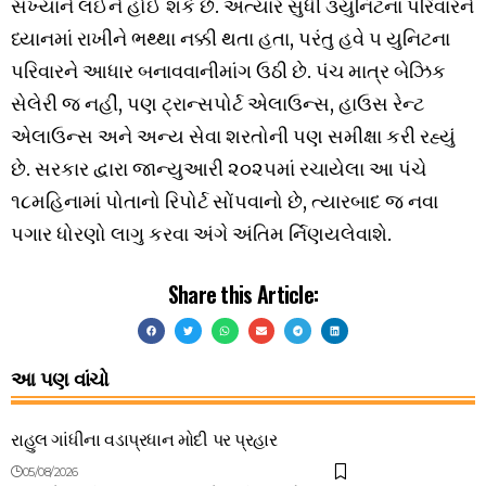
સંખ્યાને
લઈને
હોઈ
શકે
છે
.
અત્યાર
સુધી
૩
યુનિટના
પરિવારને
ધ્યાનમાં
રાખીને
ભથ્થા
નક્કી
થતા
હતા
,
પરંતુ
હવે
૫
યુનિટના
પરિવારને
આધાર
બનાવવાની
માંગ
ઉઠી
છે
.
પંચ
માત્ર
બેઝિક
સેલેરી
જ
નહીં
,
પણ
ટ્રાન્સપોર્ટ
એલાઉન્સ
,
હાઉસ
રેન્ટ
એલાઉન્સ
અને
અન્ય
સેવા
શરતોની
પણ
સમીક્ષા
કરી
રહ્યું
છે
.
સરકાર
દ્વારા
જાન્યુઆરી
૨૦૨૫માં
રચાયેલા
આ
પંચે
૧૮
મહિનામાં
પોતાનો
રિપોર્ટ
સોંપવાનો
છે
,
ત્યારબાદ
જ
નવા
પગાર
ધોરણો
લાગુ
કરવા
અંગે
અંતિમ
ર્નિણય
લેવાશે
.
Share this Article:
આ પણ વાંચો
રાહુલ ગાંધીના વડાપ્રધાન મોદી પર પ્રહાર
05/08/2026