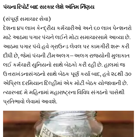
પંચના
રિપોર્ટ
બાદ
સરકાર
લેશે
અંતિમ
ર્નિણય
(
સંપૂર્ણ
સમાચાર
સેવા
)
દેશના
૪૫
લાખ
કેન્દ્રીય
કર્મચારીઓ
અને
૬૦
લાખ
પેન્શનરો
માટે
આઠમા
પગાર
પંચને
લઈને
મોટા
સમાચાર
સામે
આવ્યા
છે
.
આઠમા
પગાર
પંચે
હવે
ગ્રાઉન્ડ
લેવલ
પર
કામગીરી
શરૂ
કરી
દીધી
છે
,
જેમાં
પંચની
ટીમ
અલગ
–
અલગ
રાજ્યોની
મુલાકાત
લઈ
કર્મચારી
યુનિયનો
સાથે
બેઠકો
કરી
રહી
છે
.
હાલમાં
જ
ઉત્તરાખંડના
સંગઠનો
સાથે
બેઠક
પૂર્ણ
કર્યા
બાદ
,
હવે
૨૮થી
૩૦
એપ્રિલ
દરમિયાન
દિલ્હીમાં
એક
મોટી
બેઠક
યોજાવાની
છે
.
ત્યારબાદ
મે
મહિનામાં
મહારાષ્ટ્રના
વિવિધ
સંગઠનો
પાસેથી
પ્રતિભાવો
લેવામાં
આવશે
.