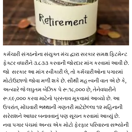
કર્મચારી
સંગઠનોના
સંયુક્ત
મંચ
દ્વારા
સરકાર
સમક્ષ
ફિટમેન્ટ
ફેક્ટર
વધારીને
૩
.
૮૩૩
કરવાની જો
રદાર
માંગ
કરવામાં
આવી
છે
.
જો
સરકાર
આ
માંગ
સ્વીકારી
લે
,
તો
કર્મચારીઓના
પગારમાં
મોટો
ઉછાળો
જો
વા
મળી
શકે
છે
.
સૌથી
મહત્ત્વની
વાત
એ
છે
કે
,
અત્યારે
જે
લઘુતમ
બેઝિક
પે
રૂ
.
૧૮
,
૦૦૦
છે
,
તેને
વધારીને
રૂ
.
૬૯
,
૦૦૦
કરવા
માટેનો
પ્રસ્તાવ
મૂકવામાં
આવ્યો
છે
.
આ
ઉપરાંત
,
મોંઘવારી
ભથ્થાની
ગણતરી
માટે
છેલ્લા
૧૨
મહિનાની
સરેરાશને
આધાર
બનાવવાનું
પણ
સૂચન
કરવામાં
આવ્યું
છે
.
નવા
પગાર
પંચમાં
અન્ય
એક
મોટો
ફેરફાર
પરિવારના
સભ્યોની