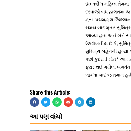
૪૦ વર્ષીય મહિલા તેમના 
દરવાજો બંધ હાલતમાં જ
હતા. પંચમહાલ જિલ્લાના 
સમય બાદ મૃતક સુમિત્રા
આવ્યા હતા અને બંને સાથ
ઉલ્લેખનીય છે કે, સુમિ
સુમિત્રા બહેનની હત્યા ક
પછી કુદરતી મોત? આ તમ
ફરાર થઈ ગયેલા બળવંત 
લાગ્યા બાદ જ તમામ હક
Share this Article:
આ પણ વાંચો