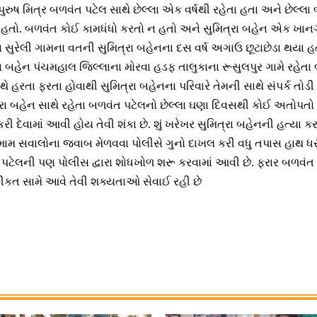
પુરુષ મિત્ર બળવંત પટેલ સાથે છેલ્લા એક વર્ષથી રહેતા હતા અને છેલ્લ
 હતો. બળવંત કોઈ કામધંધો કરતો ન હતો અને સુમિત્રા બહેન એક ખાનગ
સુરેલી ગામના વતની સુમિત્રા બહેનના દસ વર્ષ અગાઉ છૂટાછેડા થયા હતા
 બહેન પંચમહાલ જિલ્લાના મોરવા હડફ તાલુકાના રૂસુલપુર ગામે રહેતા બ
ે હરતા ફરતા હોવાથી સુમિત્રા બહેનના પરિવારે તેમની સાથે સંપર્ક તોડી
ત્રા બહેન સાથે રહેતા બળવંત પટેલનો છેલ્લા ઘણા દિવસથી કોઈ અતોપતો
રી દેવામાં આવી હોય તેવી શંકા છે. શું ખરેખર સુમિત્રા બહેનની હત્યા ક
ામ સવાલોના જવાબ મેળવવા પોલીસે ગુનો દાખલ કરી વધુ તપાસ હાથ ધરી
પટેલની પણ પોલીસ દ્વારા શોધખોળ શરૂ કરવામાં આવી છે. ફરાર બળવંત 
ીકત સામે આવે તેવી શક્યતાઓ સેવાઈ રહી છે