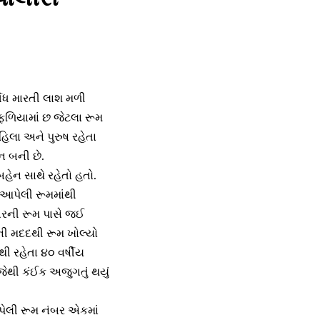
ગંધ મારતી લાશ મળી
ળિયામાં છ જેટલા રૂમ
હિલા અને પુરુષ રહેતા
ન બની છે.
હેન સાથે રહેતો હતો.
આપેલી રૂમમાંથી
ંબરની રૂમ પાસે જઈ
ી મદદથી રૂમ ખોલ્યો
ી રહેતા ૪૦ વર્ષીય
જેથી કંઈક અજુગતું થયું
પેલી રૂમ નંબર એકમાં