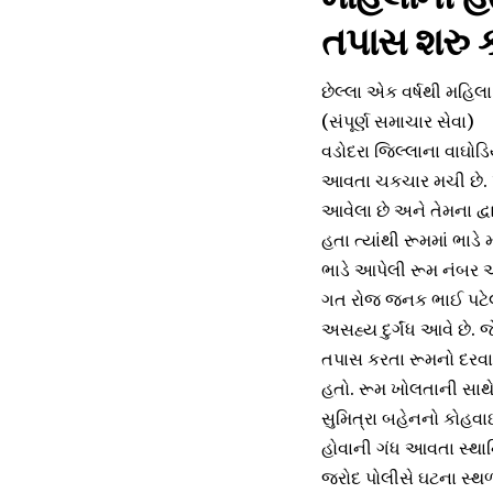
તપાસ શરુ 
છેલ્લા એક વર્ષથી મહિલા 
(સંપૂર્ણ સમાચાર સેવા)
વડોદરા જિલ્લાના વાઘોડ
આવતા ચકચાર મચી છે. પ
આવેલા છે અને તેમના દ્વ
હતા ત્યાંથી રૂમમાં ભા
ભાડે આપેલી રૂમ નંબર એ
ગત રોજ જનક ભાઈ પટેલન
અસહ્ય દુર્ગંધ આવે છે.
તપાસ કરતા રૂમનો દરવા
હતો. રૂમ ખોલતાની સાથે 
સુમિત્રા બહેનનો કોહવાઈ
હોવાની ગંધ આવતા સ્થાનિ
જરોદ પોલીસે ઘટના સ્થળ