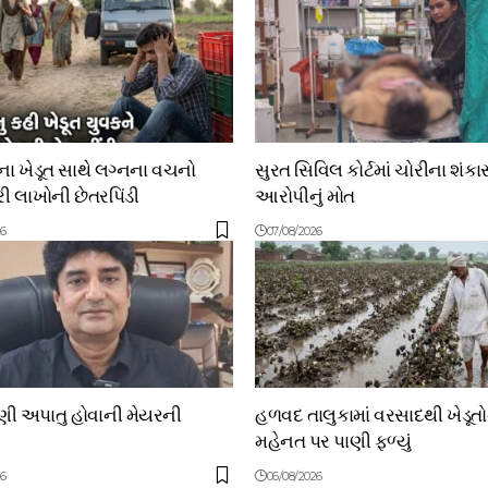
 ખેડૂત સાથે લગ્નના વચનો
સુરત સિવિલ કોર્ટમાં ચોરીના શંકા
 લાખોની છેતરપિંડી
આરોપીનું મોત
26
07/08/2026
ાણી અપાતુ હોવાની મેયરની
હળવદ તાલુકામાં વરસાદથી ખેડૂત
મહેનત પર પાણી ફળ્યું
26
06/08/2026