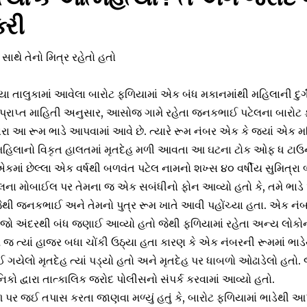
કરી
સાથે તેનો મિત્ર રહેતો હતો
િયા તાલુકામાં આવેલા બારોટ ફળિયામાં એક બંધ મકાનમાંથી મહિલાની દુર્
્રાપ્ત માહિતી અનુસાર, આસોજ ગામે રહેતા જનકભાઈ પટેલના બારોટ ફ
ારા આ રૂમ ભાડે આપવામાં આવે છે. ત્યારે રૂમ નંબર એક કે જ્યાં એક મ
ડે મહિલાનો વિકૃત હાલતમાં મૃતદેહ મળી આવતા આ ઘટના ટોક ઓફ ધ ટાઉ
કમાં છેલ્લા એક વર્ષથી બળવંત પટેલ નામનો શખ્સ ૪૦ વર્ષીય સુમિત્રા બ
ા મોબાઈલ પર તેમના જ એક સબંધીનો ફોન આવ્યો હતો કે, તમે ભાડે 
 જેથી જનકભાઈ અને તેમનો પુત્ર રૂમ ખાતે આવી પહોંચ્યા હતા. એક ન
જો અંદરથી બંધ જણાઈ આવ્યો હતો જેથી ફળિયામાં રહેતા અન્ય લોકોન
જ ત્યાં હાજર બધા ચોંકી ઉઠ્‌યા હતા કારણ કે એક નંબરની રૂમમાં ભાડેથ
 ગયેલો મૃતદેહ ત્યાં પડ્યો હતો અને મૃતદેહ પર ધાબળો ઓઢાડેલો હતો. 
કો દ્વારા તાત્કાલિક જરોદ પોલીસનો સંપર્ક કરવામાં આવ્યો હતો.
 પર જઈ તપાસ કરતા જાણવા મળ્યું હતું કે, બારોટ ફળિયામાં ભાડેથી આ