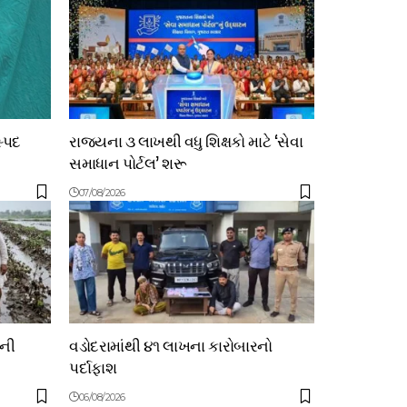
સ્પદ
રાજ્યના ૩ લાખથી વધુ શિક્ષકો માટે ‘સેવા
સમાધાન પોર્ટલ’ શરૂ
07/08/2026
ોની
વડોદરામાંથી ૪૧ લાખના કારોબારનો
પર્દાફાશ
06/08/2026