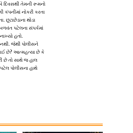
ા બે દિવસથી તેમની રૂમનો
ી કંપનીમાં નોકરી કરતા
. છૂટાછેડાના થોડા
ળવંત પટેલના સંપર્કમાં
 નાખ્યો હતો.
 નથી. જેથી પોલીસને
રાઈ છે? આત્મહત્યા છે કે
 છે તો સાથે જ હાલ
પટેલ પોલીસના હાથે