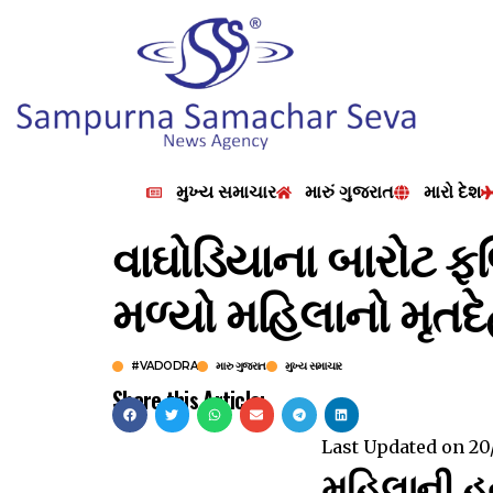
મુખ્ય સમાચાર
મારું ગુજરાત
મારો દેશ
વાઘોડિયાના બારોટ ફ
મળ્યો મહિલાનો મૃતદ
#VADODRA
મારુ ગુજરાત
મુખ્ય સમાચાર
Share this Article:
Last Updated on
20
મહિલાની હત