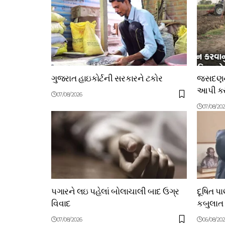
ગુજરાત હાઇકોર્ટની સરકારને ટકોર
જસદણના
આપી કરી
07/08/2026
07/08/20
પગારને લઇ પહેલાં બોલાચાલી બાદ ઉગ્ર
દૂષિત પ
વિવાદ
કબુલાત
07/08/2026
06/08/20