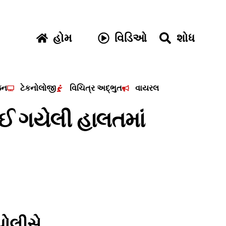
હોમ
વિડિઓ
શોધ
જન
ટેકનોલોજી
વિચિત્ર અદ્ભુત
વાયરલ
ાઈ ગયેલી હાલતમાં
પોલીસે