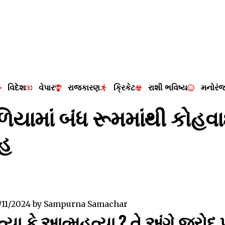
વિદેશ
વેપાર
રાજકારણ
ક્રિકેટ
રાશી ભવિષ્ય
મનોરં
ળિયામાં બંધ રૂમમાંથી કોહવ
ેહ
/11/2024
by
Sampurna Samachar
્યા કે આત્મહત્યા ? તે અંગે જરોદ 