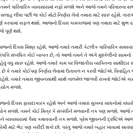
 તમને પારિવારિક વ્યવસાયમાં નફો મળશે અને આજે તમને પરિવારના 
સલાહ લીધા પછી જ કોઈ મોટો નિર્ણય લેવો તમારા માટે સારું રહેશે. તાર
પૂર્ણ કરવામાં સફળ થશો. આજનો દિવસ કામકાજમાં પણ તમારા માટે શુભ ર
 પૂર્ણ થશે.
આજનો દિવસ મિશ્ર રહેશે. આજે તમારે તમારી કેટલીક પારિવારિક સમસ્ય
પત્તિ સંબંધિત કોઈ બાબત છે, તો આજે તમને તે અંગે મુશ્કેલીનો સામનો
ેવું વધુ સારું રહેશે. આજે તમારે કામ પર વિજાતીય વ્યક્તિના સાથીદાર સ
 કે તમારે કોઈપણ નિર્ણય લેવામાં ઉતાવળ ન કરવી જોઈએ. વિવાહિત 
હેશે. તમારે તમારા જીવનસાથી સાથે તાલમેલ જાળવી રાખવો જોઈએ ક
હયોગ મળશે.
 આજનો દિવસ ફાયદાકારક રહેશે અને આજે તમારા સુખના સાધનોમાં વધાર
 મળશે. તમને કોઈ મિત્ર કે સંબંધીને મળવાની તક પણ મળશે. આજે તમ
ને વ્યવસાયમાં પૈસા કમાવવાની તક મળશે. પ્રેમ જીવનની દ્રષ્ટિએ આજ
્રેમી માટે ભેટ પણ ખરીદી શકો છો. પરંતુ આજે તમારે બહાર ખાવામાં સાવ