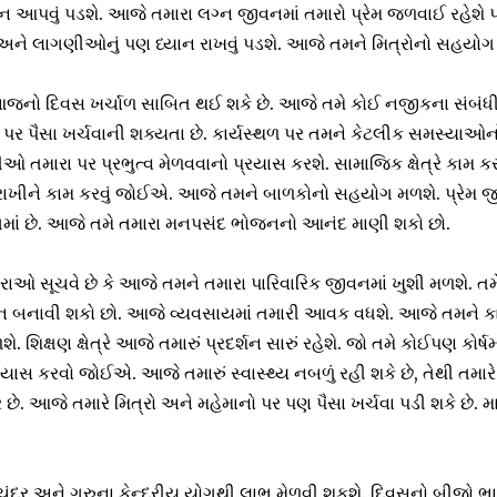
ન આપવું પડશે. આજે તમારા લગ્ન જીવનમાં તમારો પ્રેમ જળવાઈ રહેશે પર
 અને લાગણીઓનું પણ ધ્યાન રાખવું પડશે. આજે તમને મિત્રોનો સહયોગ
 આજનો દિવસ ખર્ચાળ સાબિત થઈ શકે છે. આજે તમે કોઈ નજીકના સંબંધી
પર પૈસા ખર્ચવાની શક્યતા છે. કાર્યસ્થળ પર તમને કેટલીક સમસ્યાઓન
ધીઓ તમારા પર પ્રભુત્વ મેળવવાનો પ્રયાસ કરશે. સામાજિક ક્ષેત્રે કામ 
ં રાખીને કામ કરવું જોઈએ. આજે તમને બાળકોનો સહયોગ મળશે. પ્રેમ 
માં છે. આજે તમે તમારા મનપસંદ ભોજનનો આનંદ માણી શકો છો.
તારાઓ સૂચવે છે કે આજે તમને તમારા પારિવારિક જીવનમાં ખુશી મળશે. તમ
ાન બનાવી શકો છો. આજે વ્યવસાયમાં તમારી આવક વધશે. આજે તમને કામ
શિક્ષણ ક્ષેત્રે આજે તમારું પ્રદર્શન સારું રહેશે. જો તમે કોઈપણ કોર્ષમ
ાસ કરવો જોઈએ. આજે તમારું સ્વાસ્થ્ય નબળું રહી શકે છે, તેથી તમારે તમ
છે. આજે તમારે મિત્રો અને મહેમાનો પર પણ પૈસા ખર્ચવા પડી શકે છે. માર
ચંદ્ર અને ગુરુના કેન્દ્રીય યોગથી લાભ મેળવી શકશે. દિવસનો બીજો ભા