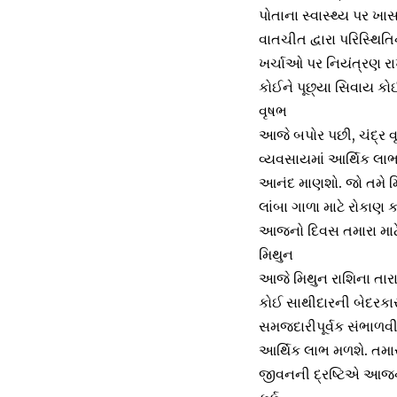
પોતાના સ્વાસ્થ્ય પર ખ
વાતચીત દ્વારા પરિસ્થિ
ખર્ચાઓ પર નિયંત્રણ રાખ
કોઈને પૂછ્યા સિવાય ક
વૃષભ
આજે બપોર પછી, ચંદ્ર વ
વ્યવસાયમાં આર્થિક લાભ
આનંદ માણશો. જો તમે મિ
લાંબા ગાળા માટે રોકાણ 
આજનો દિવસ તમારા માટે
મિથુન
આજે મિથુન રાશિના તારાઓ
કોઈ સાથીદારની બેદરકાર
સમજદારીપૂર્વક સંભાળવ
આર્થિક લાભ મળશે. તમારુ
જીવનની દ્રષ્ટિએ આજનો દ