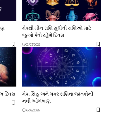
રહણ
મેષથી મીન રાશિ સુધીની રાશિઓ માટે
જુઓ કેવો રહેશે દિવસ
02/03/2026
શુભ દિવસ
મેષ, સિંહ અને મકર રાશિના જાતકોની
નવી ઓળખાણ
16/02/2026