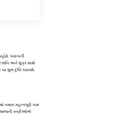
રહેશે. પંચાંગની
્ર શનિ અને શુક્ર સાથે
પર શુભ દૃષ્ટિ ધરાવશે.
ં તમારા મહત્વપૂર્ણ કામ
છે. આજની સ્ત્રીઓએ