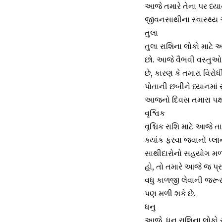
આજે તમારે તેના પર ધ્યા
જીવનસાથીના સ્વાસ્થ્ય
તુલા
તુલા રાશિના લોકો માટે
છો. આજે વૈભવી વસ્તુઓ 
છે, કારણ કે તમારા વિરો
પોતાની છબીને ધ્યાનમા
આજનો દિવસ તમારા પક્ષ
વૃશ્વિક
વૃશ્ચિક રાશિ માટે આજે 
ક્યાંક ફરવા જવાનો પ્લ
સાથીદારોનો સહયોગ મળશે. 
હો, તો તમારે આજે જ પ્રય
વધુ કાળજી લેવાની જરૂર 
પણ મળી શકે છે.
ધનુ
આજે, ધનુ રાશિના લોકો 