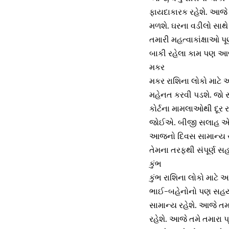
ફાયદાકારક રહેશે. આજે
મળશે. ઘરના વડીલો સાથે 
તમારી મહત્વાકાંક્ષાઓ 
બાકી રહેલા કામ પણ આજે
મકર
મકર રાશિના લોકો માટે 
મહેનત કરવી પડશે. જો સં
કોર્ટના મામલાઓથી દૂર રહ
જોઈએ. બીજી સલાહ એ છે
આજનો દિવસ સામાન્ય ર
તેમના તરફથી સંપૂર્ણ સ
કુંભ
કુંભ રાશિના લોકો માટે
ભાઈ-બહેનોનો પણ સહયોગ
સામાન્ય રહેશે. આજે તમ
રહેશે. આજે તમે તમારા પ