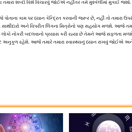
તમારા શબ્દો વિશે વિચારવું જોઈએ નહીંતર તમે મુશ્કેલીમાં મુકાઈ જશો.
​​પોતાના કામ પર ધ્યાન કેન્દ્રિત કરવાની જરૂર છે, નહીં તો તમારા ઉ
ે સાથીદારો અને વિપરીત લિંગના મિત્રોનો પણ સહયોગ મળશે. આજે તમા
જે લોકો નોકરી બદલવાનો પ્રયાસ કરી રહ્યા છે તેમને આજે સફળતા મળશે
નુકૂળ રહેશે. આજે તમારે તમારા સ્વાસ્થ્યનું ધ્યાન રાખવું જોઈએ અને બ