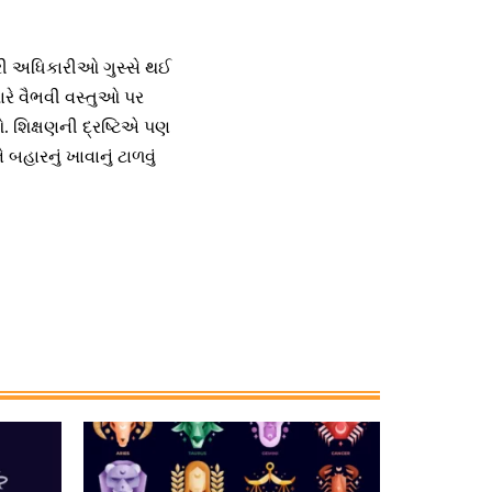
પરી અધિકારીઓ ગુસ્સે થઈ
રે વૈભવી વસ્તુઓ પર
. શિક્ષણની દ્રષ્ટિએ પણ
હારનું ખાવાનું ટાળવું