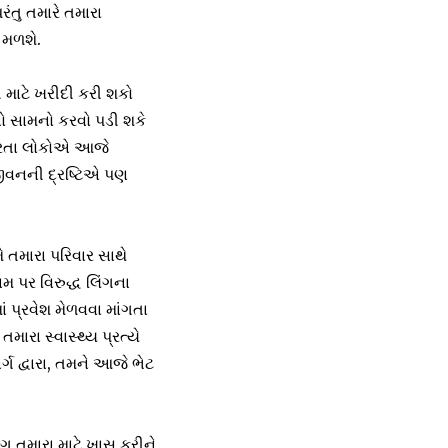
ંતુ તમારે તમારા
 મળશે.
 માટે ખરીદી કરી શકો
ો સામનો કરવો પડી શકે
કરતા લોકોએ આજે ​​
જીવનની દ્રષ્ટિએ પણ
ે તમારા પરિવાર સાથે
 પર વિરુદ્ધ લિંગના
ાં પ્રવેશ મેળવવા માંગતા
ારા સ્વાસ્થ્ય પ્રત્યે
્ગ દ્વારા, તમને આજે ભેટ
ગ તમારા માટે ખાસ કરીને