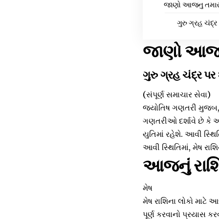
જાણો આજનુ તમારુ 
ગુરુ ગ્રહ ચંદ્ર
જાણો આજનુ
ગુરુ ગ્રહ ચંદ્ર પર 
(સંપૂર્ણ સમાચાર સેવા)
જ્યોતિષ ગણતરી મુજબ, 22 
ગણતરીઓ દર્શાવે છે કે આ
યુતિમાં રહેશે. આવી સ્થિ
આવી સ્થિતિમાં, મેષ રા
આજનું રા
મેષ
મેષ રાશિના લોકો માટે 
પૂર્ણ કરવાનો પ્રયાસ ક