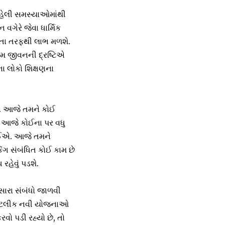
રહેલી સમસ્યાઓમાંથી
વગેરે જેવા ધાર્મિક
િતા તરફથી લાભ મળશે.
ેમ જીવનની દ્રષ્ટિએ
ના લોકો શિક્ષણના
ે. આજે તમને કોઈ
ે આજે કોઈના પર વધુ
 જોઈએ. આજે તમને
િંગ સંબંધિત કોઈ કામ છે
રહેવું પડશે.
સારા સંબંધો જાળવી
ં કેટલીક નવી યોજનાઓ
ો પડી રહ્યો છે, તો