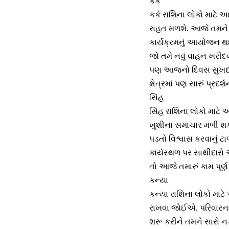
કર્ક
કર્ક રાશિના લોકો માટે
રાહત મળશે. આજે તમને મિ
કાર્યક્રમનું આયોજન થ
જો તમે નવું વાહન ખરીદ
પણ આજનો દિવસ સુખદ રહે
ક્ષેત્રમાં પણ સારું પ્રદર
સિંહ
સિંહ રાશિના લોકો માટ
ખુશીના સમાચાર મળી શક
પડતો વિશ્વાસ કરવાનું 
કાર્યસ્થળ પર સાથીદારો 
તો આજે તમારું કામ પૂર્ણ 
કન્યા
કન્યા રાશિના લોકો માટ
રાખવા જોઈએ. પરિવારના 
શરૂ કરીને તમને સારો ન