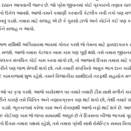
ાસ ધ્યાન આપવાની જરૂર છે. જો પ્રેમ જીવનમાં કોઈ પ્રકારનો તણાવ ચાલ
તિનો ઉકેલ આવશે. આજે તમને કમાણી કરવાની કેટલીક નવી તકો પણ મળશે.
વું પડશે. તમારા માટે સલાહ એ છે કે ગુસ્સો ટાળો અને કોઈને કંઈ પણ 
ોઈને સલાહ ન આપો.
ૃષભ રાશિથી અગિયારમા ભાવમાં ગોચર કરશે જે તેમના માટે ફાયદાકારક 
 મળશે. આજે તમારા કેટલાક ખાસ કામ પણ પૂર્ણ થશે. તમે તમારા જીવનસ
લકત સંબંધિત કોઈ કામ કરવા માંગો છો, તો આજનો દિવસ તમારા માટે પ
કરીને પણ લાભ મેળવી શકો છો. તમે તમારી સંપત્તિનો અમુક ભાગ દાન કાર્ય
 કામકાજમાં શુભ રહેશે. તમને વિજાતીય સાથીદારો તરફથી સહયોગ મળ
 પર કૃપા કરશે. આજે કાર્યસ્થળ પર તમારે તમારી ટીમ સાથે મળીને કામ ક
ીને કારણે તમે ચિંતિત અને તણાવગ્રસ્ત પણ થઈ શકો છો, તેથી તમારે પર
ી પડશે. ભૂતકાળમાં કરેલા કામ અને રોકાણથી આજે નફો થઈ શકે છે. આજ
ં કોઈપણ કામ જે લાંબા સમયથી અધૂરું છે તે દિવસના બીજા ભાગમાં પૂર્ણ
િવસ તમારા પક્ષમાં રહેશે, તમે તમારા પ્રેમી સાથે રોમેન્ટિક સમય વિત