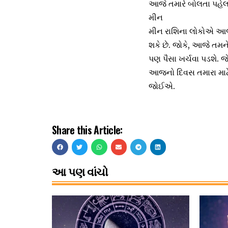
આજે તમારે બોલતા પહેલા 
મીન
મીન રાશિના લોકોએ આજે 
શકે છે. જોકે, આજે તમન
પણ પૈસા ખર્ચવા પડશે. 
આજનો દિવસ તમારા માટે અ
જોઈએ.
Share this Article:
આ પણ વાંચો