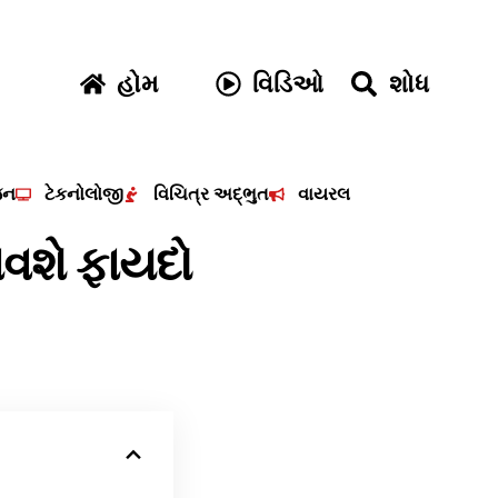
હોમ
વિડિઓ
શોધ
જન
ટેકનોલોજી
વિચિત્ર અદ્ભુત
વાયરલ
રાવશે ફાયદો