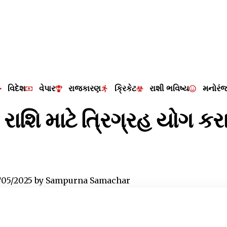
વિદેશ
વેપાર
રાજકારણ
ક્રિકેટ
રાશી ભવિષ્ય
મનોરં
િક રાશિ માટે ત્રિગ્રહ યોગ ક
/05/2025
by
Sampurna Samachar