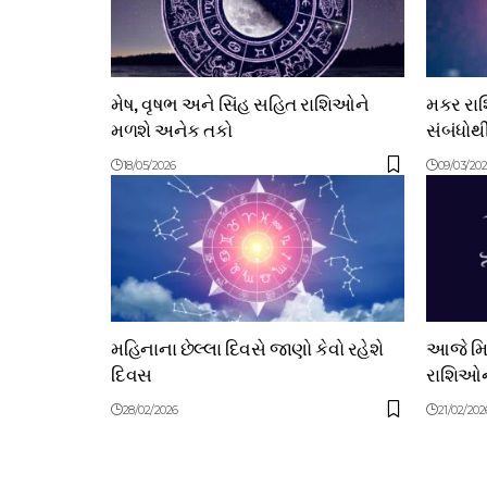
મેષ, વૃષભ અને સિંહ સહિત રાશિઓને
મકર રા
મળશે અનેક તકો
સંબંધોથ
18/05/2026
09/03/20
મહિનાના છેલ્લા દિવસે જાણો કેવો રહેશે
આજે મિથ
દિવસ
રાશિઓન
28/02/2026
21/02/202