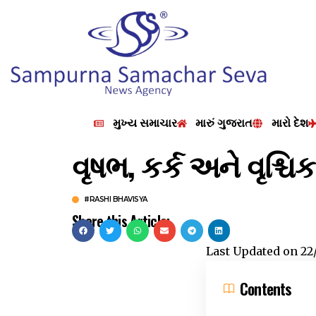
મુખ્ય સમાચાર
મારું ગુજરાત
મારો દેશ
વૃષભ, કર્ક અને વૃશ્ચ
#RASHI BHAVISYA
Share this Article:
Last Updated on
22
Contents