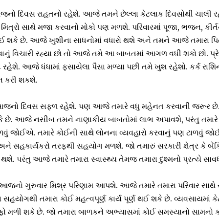
 આજનો દિવસ રાહતનો રહેશે. આજે તમને છેલ્લા કેટલાક દિવસોથી ચાલી 
ત્રો સાથે મજા કરવાનો મોકો પણ મળશે. પરિવારમાં પૂજા, ભજન, કીર્તન 
ઈ શકે છે. આજે ખુશીના સાધનોમાં વધારો થશે અને તમને આજે તમારા પ
વાનું વિચારી રહ્યા છો તો આજે તમે આ બાબતમાં આગળ વધી શકો છો. પ્ર
શે. આજે ધંધામાં ફસાયેલા પૈસા મળ્યા પછી તમે ખુશ રહેશો. કર્ક રાશિ
્શન કરી શકશે.
ે આજનો દિવસ સફળ રહેશે. પણ આજે તમારે વધુ મહેનત કરવાની જરૂર છ
ે છે. આજે નસીબ તમને નાણાકીય બાબતોમાં લાભ અપાવશે, પરંતુ તમાર
ટાળવું જોઈએ. તમારે કોઈની સાથે લોનના વ્યવહારો કરવાનું પણ ટાળવું
અને સહકાર્યકરો તરફથી સહયોગ મળશે. જો તમારું સરકારી ક્ષેત્ર કે બેંક
થશે. પરંતુ આજે તમારે તમારા સ્વાસ્થ્ય તેમજ તમારા દુશ્મનો પ્રત્યે સાવધ 
ે આજનો ગુરુવાર મિશ્ર પરિણામ આપશે. આજે તમારે તમારા પરિવાર સાથે 
સહયોગથી તમારા કોઈ મહત્વપૂર્ણ કાર્ય પૂર્ણ થઈ શકે છે. વ્યવસાયમા
ફો મળી શકે છે. જો તમારા બાળકને અભ્યાસમાં કોઈ સમસ્યાનો સામનો કરવ