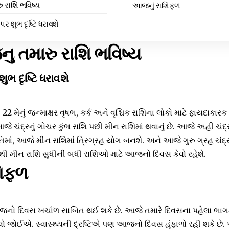
રાશિ ભવિષ્ય
આજનું રાશિફળ
 પર શુભ દૃષ્ટિ ધરાવશે
 તમારુ રાશિ ભવિષ્ય
શુભ દૃષ્ટિ ધરાવશે
મેનું જન્માક્ષર વૃષભ, કર્ક અને વૃશ્ચિક રાશિના લોકો માટે ફાયદાકારક 
જે ચંદ્રનું ગોચર કુંભ રાશિ પછી મીન રાશિમાં થવાનું છે. આજે અહીં ચંદ
તિમાં, આજે મીન રાશિમાં ત્રિગ્રહ યોગ બનશે. અને આજે ગુરુ ગ્રહ ચંદ્ર 
શિથી મીન રાશિ સુધીની બધી રાશિઓ માટે આજનો દિવસ કેવો રહેશે.
શિફળ
આજનો દિવસ ખર્ચાળ સાબિત થઈ શકે છે. આજે તમારે દિવસના પહેલા ભાગમા
રવો જોઈએ. સ્વાસ્થ્યની દ્રષ્ટિએ પણ આજનો દિવસ હૂંફાળો રહી શકે 