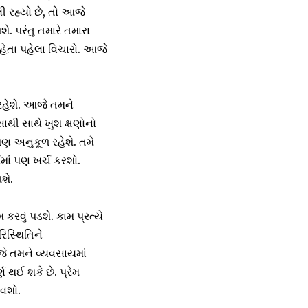
ી રહ્યો છે, તો આજે
 પરંતુ તમારે તમારા
કહેતા પહેલા વિચારો. આજે
રહેશે. આજે તમને
ાથી સાથે ખુશ ક્ષણોનો
ણ અનુકૂળ રહેશે. તમે
માં પણ ખર્ચ કરશો.
શે.
રવું પડશે. કામ પ્રત્યે
િસ્થિતિને
ે તમને વ્યવસાયમાં
 થઈ શકે છે. પ્રેમ
ાવશો.