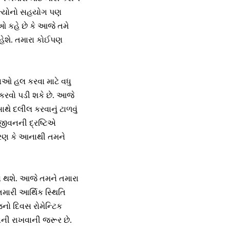
સભ્યોનો સહયોગ પણ
ાઓ કહે છે કે આજે તમે
હેશે. તમારા કોઈપણ
ાઓ હલ કરવા માટે વધુ
 કરવો પડી શકે છે. આજે
ાથે દલીલ કરવાનું ટાળવું
જીવનની દ્રષ્ટિએ
ારણ કે આનાથી તમને
ો થશે. આજે તમને તમારા
ારી આર્થિક સ્થિતિ
નો દિવસ રોમેન્ટિક
ધાની રાખવાની જરૂર છે.