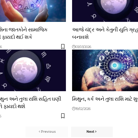
શિના જાતકોને સામાજિક
આજે ચંદ્ર અને કેતુની યુતિ ગ્
ી ફાયદો થઈ શકે
બનાવશે
26
03/03/2026
ુન અને તુલા રાશિ સહિત ઘણી
મિથુન, કર્ક અને તુલા રાશિ માટે 
ે ફાયદો થશે
19/02/2026
6
Previous
Next