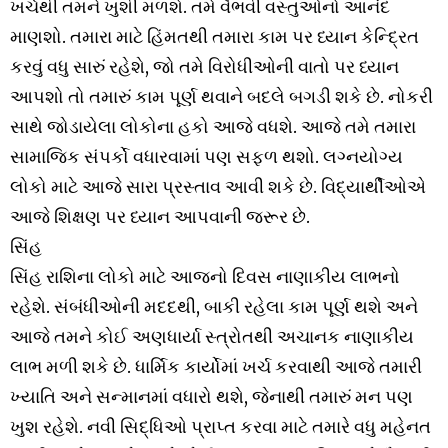
ખર્ચથી તમને ખુશી મળશે. તમે વૈભવી વસ્તુઓનો આનંદ
માણશો. તમારા માટે હિંમતથી તમારા કામ પર ધ્યાન કેન્દ્રિત
કરવું વધુ સારું રહેશે, જો તમે વિરોધીઓની વાતો પર ધ્યાન
આપશો તો તમારું કામ પૂર્ણ થવાને બદલે બગડી શકે છે. નોકરી
સાથે જોડાયેલા લોકોના હકો આજે વધશે. આજે તમે તમારા
સામાજિક સંપર્કો વધારવામાં પણ સફળ થશો. લગ્નયોગ્ય
લોકો માટે આજે સારા પ્રસ્તાવ આવી શકે છે. વિદ્યાર્થીઓએ
આજે ​​શિક્ષણ પર ધ્યાન આપવાની જરૂર છે.
સિંહ
સિંહ રાશિના લોકો માટે આજનો દિવસ નાણાકીય લાભનો
રહેશે. સંબંધીઓની મદદથી, બાકી રહેલા કામ પૂર્ણ થશે અને
આજે તમને કોઈ અણધાર્યા સ્ત્રોતથી અચાનક નાણાકીય
લાભ મળી શકે છે. ધાર્મિક કાર્યોમાં ખર્ચ કરવાથી આજે તમારી
ખ્યાતિ અને સન્માનમાં વધારો થશે, જેનાથી તમારું મન પણ
ખુશ રહેશે. નવી સિદ્ધિઓ પ્રાપ્ત કરવા માટે તમારે વધુ મહેનત