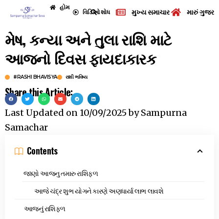
હોમ
મુખ્ય સમાચાર
મારું ગુજરા
વિડિઓ
શોધ
મેષ, કન્યા અને તુલા રાશિ માટે
આજનો દિવસ ફાયદાકારક
#RASHI BHAVISYA
રાશી ભવિષ્ય
Share this Article:
Last Updated on
10/09/2025
by
Sampurna
Samachar
Contents
જાણો આજનુ તમારુ રાશિફળ
આજે ચંદ્ર શુભ યોગને કારણે અણધાર્યા લાભ લાવશે
આજનું રાશિફળ