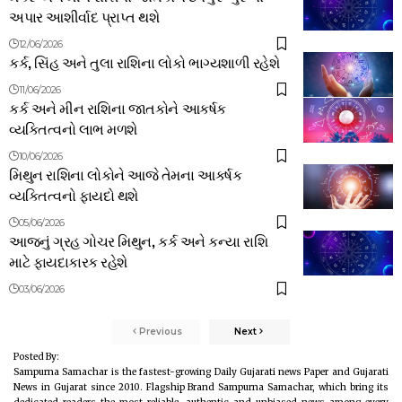
અપાર આશીર્વાદ પ્રાપ્ત થશે
12/06/2026
કર્ક, સિંહ અને તુલા રાશિના લોકો ભાગ્યશાળી રહેશે
11/06/2026
કર્ક અને મીન રાશિના જાતકોને આકર્ષક
વ્યક્તિત્વનો લાભ મળશે
10/06/2026
મિથુન રાશિના લોકોને આજે તેમના આકર્ષક
વ્યક્તિત્વનો ફાયદો થશે
05/06/2026
આજનું ગ્રહ ગોચર મિથુન, કર્ક અને કન્યા રાશિ
માટે ફાયદાકારક રહેશે
03/06/2026
Previous
Next
Posted By:
Sampurna Samachar is the fastest-growing Daily Gujarati news Paper and Gujarati
News in Gujarat since 2010. Flagship Brand Sampurna Samachar, which bring its