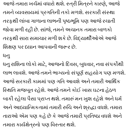
આજે તમારા ખર્ચમાં વધારો થશે. સ્ત્રી મિત્રને કારણે, આજે
તમને વ્યવસાયમાં પ્રગતિની તકો મળશે. સરકારી સંસ્થા
તરફથી લાંબા ગાળાના લાભની પૃષ્ઠભૂમિ પણ આજે રચાતી
જોવા મળી રહી છે. સાંજે, તમને અચાનક તમારા બાળકો
તરફથી સારા સમાચાર મળી શકે છે. વિદ્યાર્થીઓએ આજે ​​
શિક્ષણ પર ધ્યાન આપવાની જરૂર છે.
ધનુ
ધનુ રાશિના લોકો માટે, આજનો દિવસ, બુધવાર, નવા સંપર્કોથી
લાભ લાવશે. આજે તમને ભાગ્યનો સંપૂર્ણ સહયોગ પણ મળશે.
આજે સરકારી કામમાં પણ ગતિ આવશે અને તમારી આર્થિક
સ્થિતિ મજબૂત રહેશે. આજે તમને કોઈ ખાસ ઘટના હેઠળ
બાકી રહેલા પૈસા પ્રાપ્ત થશે. તમારું મન ખુશ રહેશે અને ધર્મ
અને આધ્યાત્મિકતામાં તમારી રુચિ અને શ્રદ્ધા વધશે. તમારા
તારાઓ એમ પણ કહે છે કે આજે તમારી પ્રતિષ્ઠા વધશે અને
તમારા કાર્યક્ષેત્રનો પણ વિસ્તાર થશે.