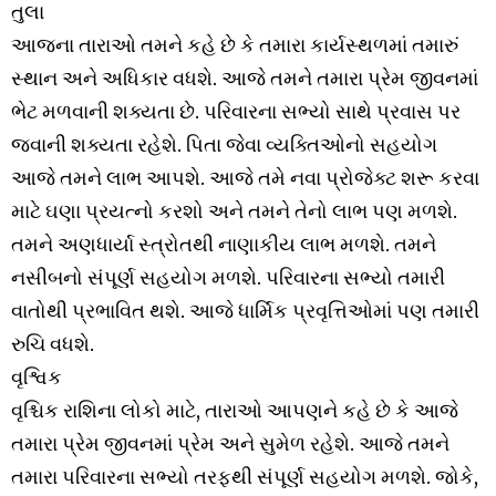
તુલા
આજના તારાઓ તમને કહે છે કે તમારા કાર્યસ્થળમાં તમારું
સ્થાન અને અધિકાર વધશે. આજે તમને તમારા પ્રેમ જીવનમાં
ભેટ મળવાની શક્યતા છે. પરિવારના સભ્યો સાથે પ્રવાસ પર
જવાની શક્યતા રહેશે. પિતા જેવા વ્યક્તિઓનો સહયોગ
આજે તમને લાભ આપશે. આજે તમે નવા પ્રોજેક્ટ શરૂ કરવા
માટે ઘણા પ્રયત્નો કરશો અને તમને તેનો લાભ પણ મળશે.
તમને અણધાર્યા સ્ત્રોતથી નાણાકીય લાભ મળશે. તમને
નસીબનો સંપૂર્ણ સહયોગ મળશે. પરિવારના સભ્યો તમારી
વાતોથી પ્રભાવિત થશે. આજે ધાર્મિક પ્રવૃત્તિઓમાં પણ તમારી
રુચિ વધશે.
વૃશ્વિક
વૃશ્ચિક રાશિના લોકો માટે, તારાઓ આપણને કહે છે કે આજે
તમારા પ્રેમ જીવનમાં પ્રેમ અને સુમેળ રહેશે. આજે તમને
તમારા પરિવારના સભ્યો તરફથી સંપૂર્ણ સહયોગ મળશે. જોકે,