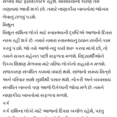
સંબંધો માટે ફાયદાકારક રહેશે. સાસરિયાંના કારણે તમે
તણાવમાં આવી શકો છો. તમારે નાણાકીય બાબતોમાં જોખમ
લેવાનું ટાળવું પડશે.
મિથુન
મિથુન રાશિના લોકો માટે સ્વાસ્થ્યની દ્રષ્ટિએ આજનો દિવસ
નરમ રહી શકે છે. તમારે તમારા સ્વાસ્થ્યનું ધ્યાન રાખીને કામ
કરવું પડશે. જો તમે આજે નવું કાર્ય શરૂ કરવા માંગો છો, તો
તમને સખત મહેનત પછી સફળતા મળશે. વિદ્યાર્થીઓને
ઉચ્ચ શિક્ષણ મેળવવા માટે વરિષ્ઠ લોકોનો સહયોગ મળશે.
રાજકારણ સંબંધિત કામમાં વધારો થશે. સાંજનો સમય મિત્રો
અને પરિવાર સાથે ખુશીથી પસાર થશે. નોકરી અને વ્યવસાય
સંબંધિત બાબતો પણ આજે ઉકેલાતી જોવા મળે છે. તમને
નાણાકીય બાબતોમાં સફળતા મળશે.
કર્ક
કર્ક રાશિના લોકો માટે આજનો દિવસ ખર્ચાળ રહેશે, પરંતુ