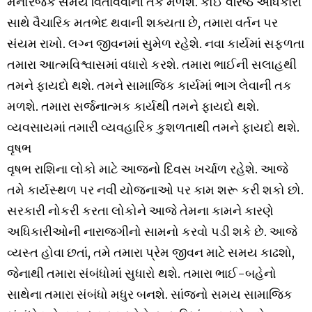
મનોરંજક સમય વિતાવવાની તક મળશે. કોઈ વરિષ્ઠ અધિકારી
સાથે વૈચારિક મતભેદ થવાની શક્યતા છે, તમારા વર્તન પર
સંયમ રાખો. લગ્ન જીવનમાં સુમેળ રહેશે. નવા કાર્યમાં સફળતા
તમારા આત્મવિશ્વાસમાં વધારો કરશે. તમારા ભાઈની સલાહથી
તમને ફાયદો થશે. તમને સામાજિક કાર્યમાં ભાગ લેવાની તક
મળશે. તમારા સર્જનાત્મક કાર્યથી તમને ફાયદો થશે.
વ્યવસાયમાં તમારી વ્યવહારિક કુશળતાથી તમને ફાયદો થશે.
વૃષભ
વૃષભ રાશિના લોકો માટે આજનો દિવસ ખર્ચાળ રહેશે. આજે
તમે કાર્યસ્થળ પર નવી યોજનાઓ પર કામ શરૂ કરી શકો છો.
સરકારી નોકરી કરતા લોકોને આજે તેમના કામને કારણે
અધિકારીઓની નારાજગીનો સામનો કરવો પડી શકે છે. આજે
વ્યસ્ત હોવા છતાં, તમે તમારા પ્રેમ જીવન માટે સમય કાઢશો,
જેનાથી તમારા સંબંધોમાં સુધારો થશે. તમારા ભાઈ-બહેનો
સાથેના તમારા સંબંધો મધુર બનશે. સાંજનો સમય સામાજિક