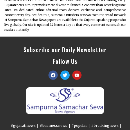
dedicated readers the most reliable, authentic and unbiased news among every
Gujarati news site. It provides more diverse multimedia content than other linguistic
sites. Its dedicated online editorial team delivers exclusive and comprehensive
content every day. Besides this, numerous numbers of news from the broad network
of Sampurna Samachar Newspapers are available to the Gujarati speaking people who
live globally. Our site is updated 24 hours a day so that every core event can reach our
readers instantly.
Subscribe our Daily Newsletter
Follow Us
#gujaratinews
#businessnews
#popular
#breakingnews