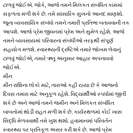
ટાળવું જોઈએ. જોકે, આજે તમને મિલકત સંબંધિત કામમાં
સફળતા મળી શકે છે. તમે સાંસારિક સુખનો આનંદ માણશો.
જૂના વ્યવસાયિક સંબંધો તમને તમારી પ્રતિભા બતાવવાની તક
આપશે. આજે પ્રેમ જીવનમાં પ્રેમ અને સુમેળ રહેશે. આજે
તમને વ્યવસાયમાં પરિવારના સંબંધીઓ તરફથી સંપૂર્ણ
સહયોગ મળશે. સ્વાસ્થ્યની દ્રષ્ટિએ તમારે જોખમ લેવાનું
ટાળવું જોઈએ, તમારે ઋતુ અનુસાર આહાર અપનાવવો
જોઈએ.
મીન
મીન રાશિના લોકો માટે, તારાઓ કહી રહ્યા છે કે આજનો
દિવસ તમારા માટે અનુકૂળ રહેશે. વિદ્યાર્થીઓ સ્પર્ધામાં જીતી
શકે છે અને આજે તમને જમીન અને મિલકત સંબંધિત
બાબતોમાં થોડી રાહત મળી શકે છે. કાર્યસ્થળમાં કોઈ ખાસ
સિદ્ધિ મેળવવાથી તમે ખુશ થશો. હવામાનમાં પરિવર્તન
સ્વાસ્થ્ય પર પ્રતિકૂળ અસર કરી શકે છે. આજે પ્રેમ