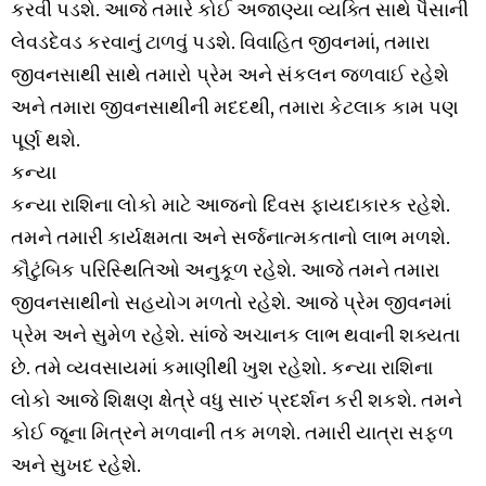
કરવી પડશે. આજે તમારે કોઈ અજાણ્યા વ્યક્તિ સાથે પૈસાની
લેવડદેવડ કરવાનું ટાળવું પડશે. વિવાહિત જીવનમાં, તમારા
જીવનસાથી સાથે તમારો પ્રેમ અને સંકલન જળવાઈ રહેશે
અને તમારા જીવનસાથીની મદદથી, તમારા કેટલાક કામ પણ
પૂર્ણ થશે.
કન્યા
કન્યા રાશિના લોકો માટે આજનો દિવસ ફાયદાકારક રહેશે.
તમને તમારી કાર્યક્ષમતા અને સર્જનાત્મકતાનો લાભ મળશે.
કૌટુંબિક પરિસ્થિતિઓ અનુકૂળ રહેશે. આજે તમને તમારા
જીવનસાથીનો સહયોગ મળતો રહેશે. આજે પ્રેમ જીવનમાં
પ્રેમ અને સુમેળ રહેશે. સાંજે અચાનક લાભ થવાની શક્યતા
છે. તમે વ્યવસાયમાં કમાણીથી ખુશ રહેશો. કન્યા રાશિના
લોકો આજે શિક્ષણ ક્ષેત્રે વધુ સારું પ્રદર્શન કરી શકશે. તમને
કોઈ જૂના મિત્રને મળવાની તક મળશે. તમારી યાત્રા સફળ
અને સુખદ રહેશે.