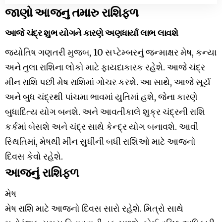
જાણો આજનુ તમારુ રાશિફળ
આજે ચંદ્ર શુભ યોગને કારણે અણધાર્યા લાભ લાવશે
જ્યોતિષ ગણતરી મુજબ, 10 સપ્ટેમ્બરનું જન્માક્ષર મેષ, કન્યા
અને તુલા રાશિના લોકો માટે ફાયદાકારક રહેશે. આજે ચંદ્ર
મીન રાશિ પછી મેષ રાશિમાં ગોચર કરશે. આ સાથે, આજે સૂર્ય
અને બુધ ચંદ્રથી પાંચમા ભાવમાં યુતિમાં હશે, જેના કારણે
બુધાદિત્ય યોગ બનશે. અને આવતીકાલે શુક્ર ચંદ્રની રાશિ
કર્કમાં બેસશે અને ચંદ્ર સાથે કેન્દ્ર યોગ બનાવશે. આવી
સ્થિતિમાં, મેષથી મીન સુધીની બધી રાશિઓ માટે આજનો
દિવસ કેવો રહેશે.
આજનું રાશિફળ
મેષ
મેષ રાશિ માટે આજનો દિવસ સારો રહેશે. મિત્રો સાથે