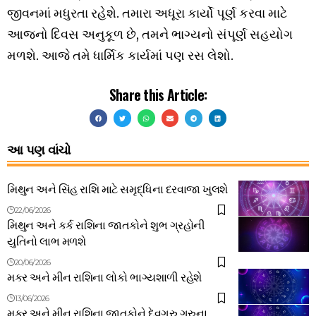
જીવનમાં મધુરતા રહેશે. તમારા અધૂરા કાર્યો પૂર્ણ કરવા માટે
આજનો દિવસ અનુકૂળ છે, તમને ભાગ્યનો સંપૂર્ણ સહયોગ
મળશે. આજે તમે ધાર્મિક કાર્યમાં પણ રસ લેશો.
Share this Article:
આ પણ વાંચો
મિથુન અને સિંહ રાશિ માટે સમૃદ્ધિના દરવાજા ખુલશે
22/06/2026
મિથુન અને કર્ક રાશિના જાતકોને શુભ ગ્રહોની
યુતિનો લાભ મળશે
20/06/2026
મકર અને મીન રાશિના લોકો ભાગ્યશાળી રહેશે
13/06/2026
મકર અને મીન રાશિના જાતકોને દેવગુરુ ગુરુના