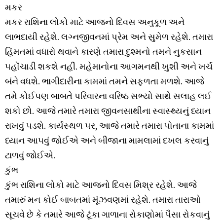
મકર
મકર રાશિના લોકો માટે આજનો દિવસ અનુકૂળ અને
લાભદાયી રહેશે. લગ્નજીવનમાં પ્રેમ અને સુમેળ રહેશે. તમારા
હિંમતમાં વધારો થવાને કારણે તમારા દુશ્મનો તમને નુકસાન
પહોંચાડી શકશે નહીં. મહેમાનોના આગમનથી ખુશી અને ખર્ચ
બંને વધશે. ભાગીદારીના કામમાં તમને સફળતા મળશે. આજે
તમે કોઈપણ બાબતે પરિવારના વરિષ્ઠ સભ્યો સાથે સલાહ લઈ
શકો છો. આજે તમારે તમારા જીવનસાથીના સ્વાસ્થ્યનું ધ્યાન
રાખવું પડશે. કાર્યસ્થળ પર, આજે તમારે તમારા પોતાના કામમાં
ધ્યાન આપવું જોઈએ અને બીજાના મામલામાં દખલ કરવાનું
ટાળવું જોઈએ.
કુંભ
કુંભ રાશિના લોકો માટે આજનો દિવસ મિશ્ર રહેશે. આજે
તમારું મન કોઈ બાબતમાં મૂંઝવણમાં રહેશે. તમારા તારાઓ
સૂચવે છે કે તમારે આજે ટૂંકા ગાળાના રોકાણોમાં પૈસા રોકવાનું