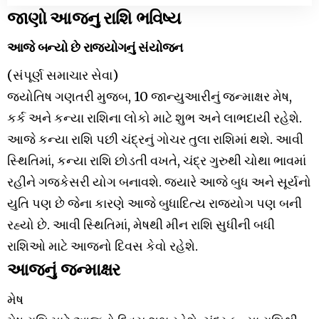
જાણો આજનુ રાશિ ભવિષ્ય
આજે બન્યો છે રાજયોગનું સંયોજન
(સંપૂર્ણ સમાચાર સેવા)
જ્યોતિષ ગણતરી મુજબ, 10 જાન્યુઆરીનું જન્માક્ષર મેષ,
કર્ક અને કન્યા રાશિના લોકો માટે શુભ અને લાભદાયી રહેશે.
આજે કન્યા રાશિ પછી ચંદ્રનું ગોચર તુલા રાશિમાં થશે. આવી
સ્થિતિમાં, કન્યા રાશિ છોડતી વખતે, ચંદ્ર ગુરુથી ચોથા ભાવમાં
રહીને ગજકેસરી યોગ બનાવશે. જ્યારે આજે બુધ અને સૂર્યનો
યુતિ પણ છે જેના કારણે આજે બુધાદિત્ય રાજયોગ પણ બની
રહ્યો છે. આવી સ્થિતિમાં, મેષથી મીન રાશિ સુધીની બધી
રાશિઓ માટે આજનો દિવસ કેવો રહેશે.
આજનું જન્માક્ષર
મેષ