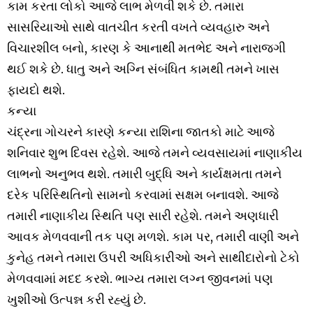
કામ કરતા લોકો આજે લાભ મેળવી શકે છે. તમારા
સાસરિયાઓ સાથે વાતચીત કરતી વખતે વ્યવહારુ અને
વિચારશીલ બનો, કારણ કે આનાથી મતભેદ અને નારાજગી
થઈ શકે છે. ધાતુ અને અગ્નિ સંબંધિત કામથી તમને ખાસ
ફાયદો થશે.
કન્યા
ચંદ્રના ગોચરને કારણે કન્યા રાશિના જાતકો માટે આજે
શનિવાર શુભ દિવસ રહેશે. આજે તમને વ્યવસાયમાં નાણાકીય
લાભનો અનુભવ થશે. તમારી બુદ્ધિ અને કાર્યક્ષમતા તમને
દરેક પરિસ્થિતિનો સામનો કરવામાં સક્ષમ બનાવશે. આજે
તમારી નાણાકીય સ્થિતિ પણ સારી રહેશે. તમને અણધારી
આવક મેળવવાની તક પણ મળશે. કામ પર, તમારી વાણી અને
કુનેહ તમને તમારા ઉપરી અધિકારીઓ અને સાથીદારોનો ટેકો
મેળવવામાં મદદ કરશે. ભાગ્ય તમારા લગ્ન જીવનમાં પણ
ખુશીઓ ઉત્પન્ન કરી રહ્યું છે.