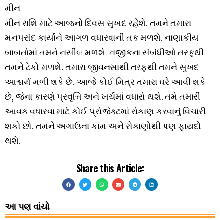
મીન
મીન રાશિ માટે આજનો દિવસ સુખદ રહેશે. તમને તમારા
મનપસંદ કાર્યોને આગળ વધારવાની તક મળશે. નાણાકીય
બાબતોમાં તમને નસીબ મળશે. નજીકના સંબંધીઓ તરફથી
તમને ટેકો મળશે. તમારા જીવનસાથી તરફથી તમને સુખદ
આશ્ચર્ય મળી શકે છે. આજે કોઈ મિત્ર તમારા ઘરે આવી શકે
છે, જેના કારણે પ્રવૃત્તિ અને ખર્ચમાં વધારો થશે. તમે તમારી
આવક વધારવા માટે કોઈ પ્રોજેક્ટમાં રોકાણ કરવાનું વિચારી
શકો છો. તમને અગાઉના કામ અને રોકાણોથી પણ ફાયદો
થશે.
Share this Article:
આ પણ વાંચો