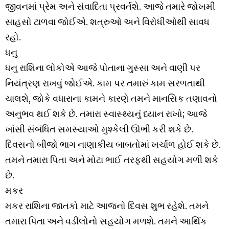
જીવનમાં પ્રેમ અને સંવાદિતા પ્રવર્તશે. આજે તમારે જોખમી
સાહસો ટાળવા જોઈએ. શત્રુઓ અને વિરોધીઓથી સાવધ
રહો.
ધનુ
ધનુ રાશિના લોકોએ આજે ​​પોતાના ગુસ્સા અને વાણી પર
નિયંત્રણ રાખવું જોઈએ. કામ પર તમારું કામ સરળતાથી
ચાલશે, જોકે વધારાના કામને કારણે તમને માનસિક તણાવનો
અનુભવ થઈ શકે છે. તમારા સ્વાસ્થ્યનું ધ્યાન રાખો; આજે
ખાંસી સંબંધિત સમસ્યાઓ મુશ્કેલી ઊભી કરી શકે છે.
દિવસનો બીજો ભાગ નાણાકીય બાબતોમાં ખર્ચાળ હોઈ શકે છે.
તમને તમારા પિતા અને મોટા ભાઈ તરફથી સહયોગ મળી શકે
છે.
મકર
મકર રાશિના જાતકો માટે આજનો દિવસ શુભ રહેશે. તમને
તમારા પિતા અને વડીલોનો સહયોગ મળશે. તમને આર્થિક