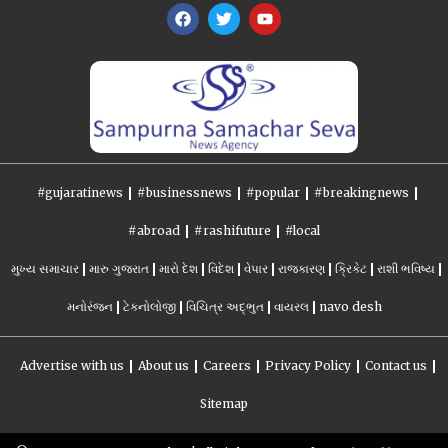
#gujaratinews
#businessnews
#popular
#breakingnews
#abroad
#rashifuture
#local
મુખ્ય સમાચાર
મારુ ગુજરાત
મારો દેશ
વિદેશ
વેપાર
રાજકારણ
ક્રિકેટ
રાશી ભવિષ્ય
મનોરંજન
ટેકનોલોજી
વિચિત્ર અદ્ભુત
વાયરલ
navo desh
Advertise with us
About us
Careers
Privacy Policy
Contact us
Sitemap