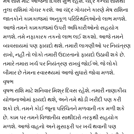
મેષ રાશિ માટે આજનો દિવસ શુભ રહેશે. ચંદ્ર કન્યા રાશિથી
તુલા રાશિમાં ગોચર કરશે. આ ચંદ્ર ગોચરને કારણે મેષ રાશિના
જાતકોને કામકાજમાં અનુકૂળ પરિસ્થિતિઓનો લાભ મળશે.
આજે તમને કામકાજમાં ઉપરી અધિકારીઓનો સહયોગ
મળશે. તમે નફાકારક તકનો લાભ લઈ શકશો. આજે તમને
વ્યવસાયમાં પણ ફાયદો થશે. તમારી લાગણીઓ પર નિયંત્રણ
રાખો, નહીં તો લોકો તમારી ઉદારતાનો ફાયદો ઉઠાવી શકે છે.
તમારે તમારા ખર્ચ પર નિયંત્રણ રાખવું જોઈએ. જે લોકો
બીમાર છે તેમના સ્વાસ્થ્યમાં આજે સુધારો જોવા મળશે.
વૃષભ
વૃષભ રાશિ માટે શનિવાર મિશ્ર દિવસ રહેશે. તમારી નાણાકીય
યોજનાઓમાં ફાયદો થશે, અને તમે થોડી ખરીદી પણ કરી
શકો છો. તમને કોઈ જૂના પરિચિતને મળવાની તક મળી શકે
છે. કામ પર તમને વિજાતીય સાથીદારો તરફથી સહયોગ
મળશે. આજે વાહનો અને મુસાફરી પર ખર્ચ થવાની પણ