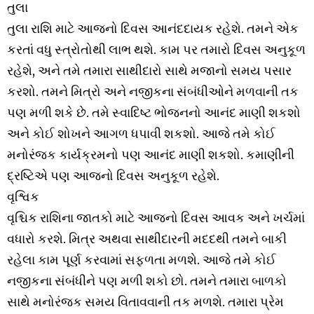
તુલા
તુલા રાશિ માટે આજનો દિવસ આનંદદાયક રહેશે. તમને એક
કરતાં વધુ સ્ત્રોતોથી લાભ થશે. કામ પર તમારો દિવસ અનુકૂળ
રહેશે, અને તમે તમારા સાથીદારો સાથે મજાનો સમય પસાર
કરશો. તમને મિત્રો અને નજીકના સંબંધીઓને મળવાની તક
પણ મળી શકે છે. તમે સ્વાદિષ્ટ ભોજનનો આનંદ માણી શકશો
અને કોઈ શોખને આગળ ધપાવી શકશો. આજે તમે કોઈ
મનોરંજક કાર્યક્રમનો પણ આનંદ માણી શકશો. કમાણીની
દ્રષ્ટિએ પણ આજનો દિવસ અનુકૂળ રહેશે.
વૃશ્વિક
વૃશ્ચિક રાશિના જાતકો માટે આજનો દિવસ આવક અને ખર્ચમાં
વધારો કરશે. મિત્ર અથવા સાથીદારની મદદથી તમને બાકી
રહેલા કામ પૂર્ણ કરવામાં સફળતા મળશે. આજે તમે કોઈ
નજીકના સંબંધીને પણ મળી શકો છો. તમને તમારા બાળકો
સાથે મનોરંજક સમય વિતાવવાની તક મળશે. તમારા પ્રેમ