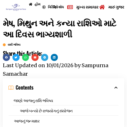
હોમ
મુખ્ય સમાચાર
મારું ગુજરા
વિડિઓ
શોધ
મેષ, મિથુન અને કન્યા રાશિઓ માટે
આ દિવસ ભાગ્યશાળી
રાશી ભવિષ્ય
Share this Article:
Last Updated on
10/01/2026
by
Sampurna
Samachar
Contents
જાણો આજનુ રાશિ ભવિષ્ય
આજે બન્યો છે રાજયોગનું સંયોજન
આજનું જન્માક્ષર