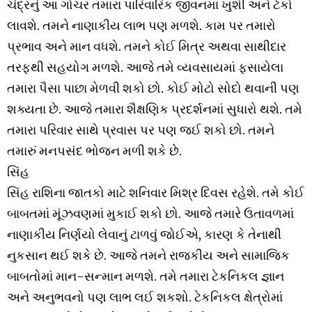
ચંદ્રનું આ ગોચર તમારા પારિવારિક જીવનમાં ખુશી અને ટેકો
લાવશે. તમને નાણાકીય લાભ પણ મળશે. કામ પર તમારો
પ્રભાવ અને માન વધશે. તમને કોઈ મિત્ર અથવા સાથીદાર
તરફથી સહયોગ મળશે. આજે તમે વ્યવસાયમાં ફસાયેલા
તમારા પૈસા પાછા મેળવી શકો છો. કોઈ મોટો સોદો થવાની પણ
શક્યતા છે. આજે તમારા શૈક્ષણિક પ્રદર્શનમાં સુધારો થશે. તમે
તમારા પરિવાર સાથે પ્રવાસ પર પણ જઈ શકો છો. તમને
તમારું મનપસંદ ભોજન મળી શકે છે.
સિંહ
સિંહ રાશિના જાતકો માટે શનિવાર મિશ્ર દિવસ રહેશે. તમે કોઈ
બાબતમાં મૂંઝવણમાં મુકાઈ શકો છો. આજે તમારે ઉતાવળમાં
નાણાકીય નિર્ણયો લેવાનું ટાળવું જોઈએ, કારણ કે તેનાથી
નુકસાન થઈ શકે છે. આજે તમને રાજકીય અને સામાજિક
બાબતોમાં માન-સન્માન મળશે. તમે તમારા ટેકનિકલ જ્ઞાન
અને અનુભવનો પણ લાભ લઈ શકશો. ટેકનિકલ ક્ષેત્રોમાં