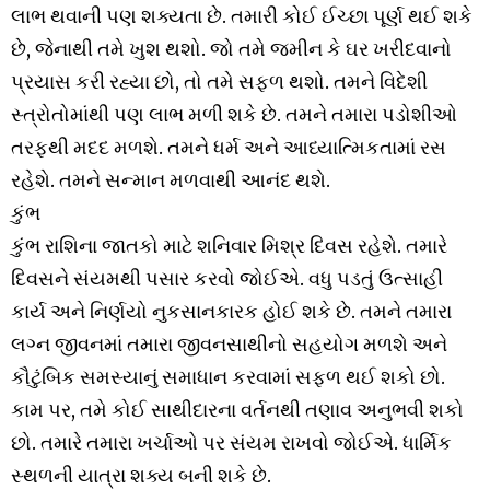
લાભ થવાની પણ શક્યતા છે. તમારી કોઈ ઈચ્છા પૂર્ણ થઈ શકે
છે, જેનાથી તમે ખુશ થશો. જો તમે જમીન કે ઘર ખરીદવાનો
પ્રયાસ કરી રહ્યા છો, તો તમે સફળ થશો. તમને વિદેશી
સ્ત્રોતોમાંથી પણ લાભ મળી શકે છે. તમને તમારા પડોશીઓ
તરફથી મદદ મળશે. તમને ધર્મ અને આધ્યાત્મિકતામાં રસ
રહેશે. તમને સન્માન મળવાથી આનંદ થશે.
કુંભ
કુંભ રાશિના જાતકો માટે શનિવાર મિશ્ર દિવસ રહેશે. તમારે
દિવસને સંયમથી પસાર કરવો જોઈએ. વધુ પડતું ઉત્સાહી
કાર્ય અને નિર્ણયો નુકસાનકારક હોઈ શકે છે. તમને તમારા
લગ્ન જીવનમાં તમારા જીવનસાથીનો સહયોગ મળશે અને
કૌટુંબિક સમસ્યાનું સમાધાન કરવામાં સફળ થઈ શકો છો.
કામ પર, તમે કોઈ સાથીદારના વર્તનથી તણાવ અનુભવી શકો
છો. તમારે તમારા ખર્ચાઓ પર સંયમ રાખવો જોઈએ. ધાર્મિક
સ્થળની યાત્રા શક્ય બની શકે છે.