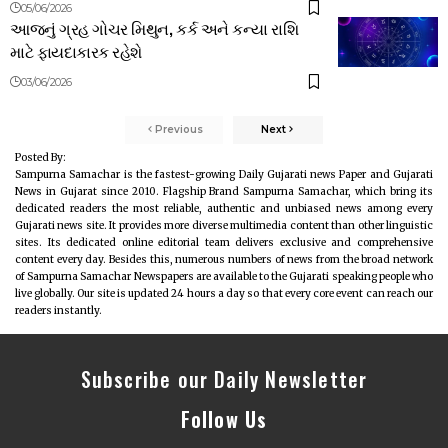
05/06/2026
આજનું ગ્રહ ગોચર મિથુન, કર્ક અને કન્યા રાશિ
માટે ફાયદાકારક રહેશે
03/06/2026
Previous
Next
Posted By:
Sampurna Samachar is the fastest-growing Daily Gujarati news Paper and Gujarati
News in Gujarat since 2010. Flagship Brand Sampurna Samachar, which bring its
dedicated readers the most reliable, authentic and unbiased news among every
Gujarati news site. It provides more diverse multimedia content than other linguistic
sites. Its dedicated online editorial team delivers exclusive and comprehensive
content every day. Besides this, numerous numbers of news from the broad network
of Sampurna Samachar Newspapers are available to the Gujarati speaking people who
live globally. Our site is updated 24 hours a day so that every core event can reach our
readers instantly.
Subscribe our Daily Newsletter
Follow Us