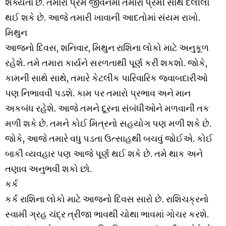
શક્યતા છે. તમારા પ્રેમ જીવનમાં તમારા પ્રેમી સાથે દલીલો
થઈ શકે છે. આજે તમારી ખાવાની આદતોમાં સંયમ રાખો.
મિથુન
આજનો દિવસ, શનિવાર, મિથુન રાશિના લોકો માટે અનુકૂળ
રહેશે. તમે તમારા કાર્યને સરળતાથી પૂર્ણ કરી શકશો. જોકે,
કામની સાથે સાથે, તમારે કેટલીક પારિવારિક જવાબદારીઓ
પણ નિભાવવી પડશે. કામ પર તમારો પ્રભાવ અને માન
અકબંધ રહેશે. આજે તમને દૂરના સંબંધીઓને મળવાની તક
મળી શકે છે. તમને કોઈ મિત્રનો સહયોગ પણ મળી શકે છે.
જોકે, આજે તમારે વધુ પડતા ઉત્સાહથી બચવું જોઈએ. કોઈ
બાકી વ્યવહાર પણ આજે પૂર્ણ થઈ શકે છે. તમે થાક અને
તણાવ અનુભવી શકો છો.
કર્ક
કર્ક રાશિના લોકો માટે આજનો દિવસ સારો છે. રાશિચક્રનો
સ્વામી ગ્રહ ચંદ્ર ત્રીજા ભાવથી ચોથા ભાવમાં ગોચર કરશે.