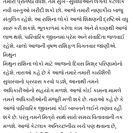
તમારી પ્રતિષ્ઠા વધશે. તમે સુખ-સુવિધાઓને લગતી કેટલીક
નવી વસ્તુઓ ખરીદી શકો છો. આજે તમારી નાણાકીય બાજુ
સંતુલિત રહેશે. આ રાશિના લોકો આજે શિક્ષણની દ્રષ્ટિએ વધુ
સારું કરી શકશે. ભૂતકાળમાં કરેલા કામ અને રોકાણથી આજે
લાભ થશે. પારિવારિક જીવનમાં પ્રેમ અને સંવાદિતા જળવાઈ
રહેશે. ચાલો આજની વૃષભ રાશિફળ વિગતવાર જાણીએ.
મિથુન
મિથુન રાશિના લોકો માટે આજનો દિવસ મિશ્ર પરિણામોનો
રહેશે. તારાઓ કહે છે કે આજે તમારે તમારી કાર્યશૈલી
સુધારવાનો પ્રયાસ કરવો પડશે, આનાથી તમને
અધિકારીઓનો સહયોગ મળશે. આજે કોઈ કામના મામલે
તમને અધિકારીઓની મંજૂરી મળી શકે છે. તારાઓ કહે છે કે
આજે પારિવારિક જીવનમાં કોઈ બાબતને લઈને તણાવ રહી
શકે છે. પરંતુ તમને મિત્રો સાથે સારો સમય વિતાવવાની તક
મળશે. આજે કેટલાક અનિચ્છનીય ખર્ચ પણ થવાના છે,