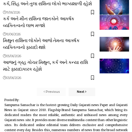
કર્ક, સિંહ અને તુલા રાશિના લોકો ભાગ્યશાળી રહેશે
11/06/2026
કર્ક અને મીન રાશિના જાતકોને આકર્ષક
વ્યક્તિત્વનો લાભ મળશે
10/06/2026
મિથુન રાશિના લોકોને આજે તેમના આકર્ષક
વ્યક્તિત્વનો ફાયદો થશે
05/06/2026
આજનું ગ્રહ ગોચર મિથુન, કર્ક અને કન્યા રાશિ
માટે ફાયદાકારક રહેશે
03/06/2026
Previous
Next
Posted By:
Sampurna Samachar is the fastest-growing Daily Gujarati news Paper and Gujarati
News in Gujarat since 2010. Flagship Brand Sampurna Samachar, which bring its
dedicated readers the most reliable, authentic and unbiased news among every
Gujarati news site. It provides more diverse multimedia content than other linguistic
sites. Its dedicated online editorial team delivers exclusive and comprehensive
content every day. Besides this, numerous numbers of news from the broad network