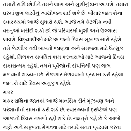
તમારી રાશિ છોડીને તમને લાભ અને ખુશીનું દાન આપશે. તમારા
ઘરમાં શુભ કાર્યોનું આયોજન થઈ શકે છે. બીમાર જાતકોના
સ્વાસ્થ્યમાં આજે સુધારો થશે. આજે તમે કેટલીક નવી
વસ્તુઓ ખરીદી શકો છો જે પરિવારમાં ખુશી અને ઉલ્લાસ
લાવશે. વિદ્યાર્થીઓ માટે આજનો દિવસ ખૂબ જ સારો રહેશે.
તમે કેટલીક નવી બાબતો જાણવા અને સમજવા માટે ઉત્સુક
રહેશો. મિલકત સંબંધિત કામ કરનારાઓ માટે આજનો દિવસ
સકારાત્મક રહેશે. તમને પૂર્વજોની સંપત્તિથી પણ લાભ
મળવાની શક્યતા છે. રોજગાર મેળવવાનો પ્રયાસ કરી રહેલા
જાતકો માટે દિવસ અનુકૂળ રહેશે.
મકર
મકર રાશિના જાતકો આજે માનસિક રીતે મૂંઝવણ અને
પરેશાનીનો સામનો કરી શકે છે. સ્વાસ્થ્યની દ્રષ્ટિએ પણ
આજનો દિવસ નબળો રહી શકે છે. નક્ષત્રો કહે છે કે આજે
નફો અને સફળતા મેળવવા માટે તમારે સતત પ્રયાસ કરતા