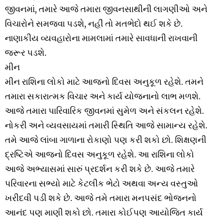
જીવનમાં, તમારે આજે તમારા જીવનસાથીની લાગણીઓ અને
વિચારોને સમજવા પડશે, નહીં તો મતભેદો થઈ શકે છે.
નાણાકીય વ્યવહારોના મામલામાં તમારે સાવધાની રાખવાની
જરૂર પડશે.
મીન
મીન રાશિના લોકો માટે આજનો દિવસ અનુકૂળ રહેશે. તમને
તમારા સકારાત્મક વિચાર અને કાર્ય યોજનાનો લાભ મળશે.
આજે તમારા પારિવારિક જીવનમાં સુમેળ અને સંકલન રહેશે.
નોકરી અને વ્યવસાયમાં તમારી સ્થિતિ આજે સામાન્ય રહેશે.
તમે આજે લાંબા ગાળાના રોકાણો પણ કરી શકો છો. શિક્ષણની
દ્રષ્ટિએ આજનો દિવસ અનુકૂળ રહેશે. આ રાશિના લોકો
આજે અભ્યાસમાં સારું પ્રદર્શન કરી શકે છે. આજે તમારે
પરિવારના સભ્યો માટે કેટલીક ભેટો અથવા અન્ય વસ્તુઓ
ખરીદવી પડી શકે છે. આજે તમે તમારા મનપસંદ ભોજનનો
આનંદ પણ માણી શકો છો. તમારા કોઈપણ આયોજિત કાર્ય