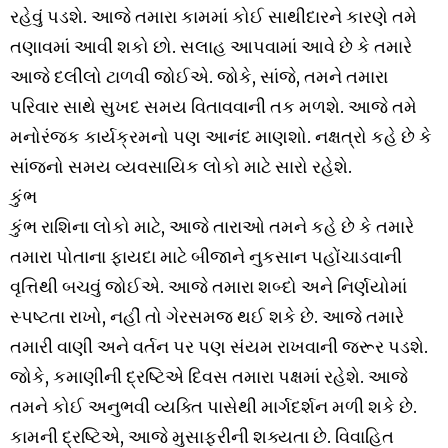
રહેવું પડશે. આજે તમારા કામમાં કોઈ સાથીદારને કારણે તમે
તણાવમાં આવી શકો છો. સલાહ આપવામાં આવે છે કે તમારે
આજે દલીલો ટાળવી જોઈએ. જોકે, સાંજે, તમને તમારા
પરિવાર સાથે સુખદ સમય વિતાવવાની તક મળશે. આજે તમે
મનોરંજક કાર્યક્રમનો પણ આનંદ માણશો. નક્ષત્રો કહે છે કે
સાંજનો સમય વ્યવસાયિક લોકો માટે સારો રહેશે.
કુંભ
કુંભ રાશિના લોકો માટે, આજે તારાઓ તમને કહે છે કે તમારે
તમારા પોતાના ફાયદા માટે બીજાને નુકસાન પહોંચાડવાની
વૃત્તિથી બચવું જોઈએ. આજે તમારા શબ્દો અને નિર્ણયોમાં
સ્પષ્ટતા રાખો, નહીં તો ગેરસમજ થઈ શકે છે. આજે તમારે
તમારી વાણી અને વર્તન પર પણ સંયમ રાખવાની જરૂર પડશે.
જોકે, કમાણીની દ્રષ્ટિએ દિવસ તમારા પક્ષમાં રહેશે. આજે
તમને કોઈ અનુભવી વ્યક્તિ પાસેથી માર્ગદર્શન મળી શકે છે.
કામની દ્રષ્ટિએ, આજે મુસાફરીની શક્યતા છે. વિવાહિત