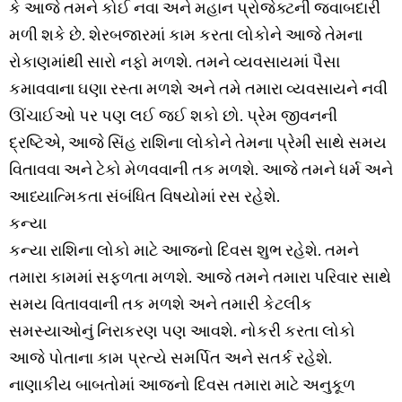
કે આજે તમને કોઈ નવા અને મહાન પ્રોજેક્ટની જવાબદારી
મળી શકે છે. શેરબજારમાં કામ કરતા લોકોને આજે તેમના
રોકાણમાંથી સારો નફો મળશે. તમને વ્યવસાયમાં પૈસા
કમાવવાના ઘણા રસ્તા મળશે અને તમે તમારા વ્યવસાયને નવી
ઊંચાઈઓ પર પણ લઈ જઈ શકો છો. પ્રેમ જીવનની
દ્રષ્ટિએ, આજે સિંહ રાશિના લોકોને તેમના પ્રેમી સાથે સમય
વિતાવવા અને ટેકો મેળવવાની તક મળશે. આજે તમને ધર્મ અને
આધ્યાત્મિકતા સંબંધિત વિષયોમાં રસ રહેશે.
કન્યા
કન્યા રાશિના લોકો માટે આજનો દિવસ શુભ રહેશે. તમને
તમારા કામમાં સફળતા મળશે. આજે તમને તમારા પરિવાર સાથે
સમય વિતાવવાની તક મળશે અને તમારી કેટલીક
સમસ્યાઓનું નિરાકરણ પણ આવશે. નોકરી કરતા લોકો
આજે પોતાના કામ પ્રત્યે સમર્પિત અને સતર્ક રહેશે.
નાણાકીય બાબતોમાં આજનો દિવસ તમારા માટે અનુકૂળ