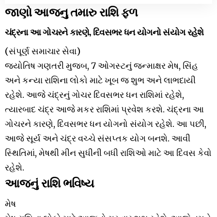
જાણો આજનુ તમારુ રાશિ ફળ
ચંદ્રના આ ગોચરને કારણે, દિવસભર ધન યોગનો સંયોગ રહેશે
(સંપૂર્ણ સમાચાર સેવા)
જ્યોતિષ ગણતરી મુજબ, 7 ઓગસ્ટનું જન્માક્ષર મેષ, સિંહ
અને કન્યા રાશિના લોકો માટે ખૂબ જ શુભ અને લાભદાયી
રહેશે. આજે ચંદ્રનું ગોચર દિવસભર ધન રાશિમાં રહેશે,
ત્યારબાદ ચંદ્ર આજે મકર રાશિમાં પ્રવેશ કરશે. ચંદ્રના આ
ગોચરને કારણે, દિવસભર ધન યોગનો સંયોગ રહેશે. આ પછી,
આજે સૂર્ય અને ચંદ્ર વચ્ચે સંસપ્તક યોગ બનશે. આવી
સ્થિતિમાં, મેષથી મીન સુધીની બધી રાશિઓ માટે આ દિવસ કેવો
રહેશે.
આજનું રાશિ ભવિષ્ય
મેષ