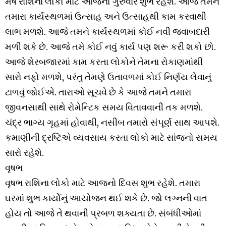
મેષ રાશિના લોકો માટે આજનો ગુરુવાર શુભ રહેશે. આજે તમને
તમારા કાર્યસ્થળમાં ઉત્સાહ અને ઉત્સાહથી કામ કરવાથી
લાભ મળશે. આજે તમને કાર્યસ્થળમાં કોઈ નવી જવાબદારી
મળી શકે છે. આજે તમે કોઈ નવું કાર્ય પણ શરૂ કરી શકો છો.
આજે શેરબજારમાં કામ કરતા લોકોને તેમના રોકાણમાંથી
સારો નફો મળશે, પરંતુ તેમણે ઉતાવળમાં કોઈ નિર્ણય લેવાનું
ટાળવું જોઈએ. તારાઓ સૂચવે છે કે આજે તમને તમારા
જીવનસાથી સાથે રોમેન્ટિક સમય વિતાવવાની તક મળશે.
ચંદ્ર ભાગ્ય ગૃહમાં હોવાથી, નસીબ તમારો સંપૂર્ણ સાથ આપશે.
કમાણીની દ્રષ્ટિએ વ્યવસાય કરતા લોકો માટે સાંજનો સમય
સારો રહેશે.
વૃષભ
વૃષભ રાશિના લોકો માટે આજનો દિવસ શુભ રહેશે. તમારા
ઘરમાં શુભ કાર્યોનું આયોજન થઈ શકે છે. જો લગ્નની વાત
હોય તો આજે તે થવાની પ્રબળ શક્યતા છે. સંબંધીઓમાં