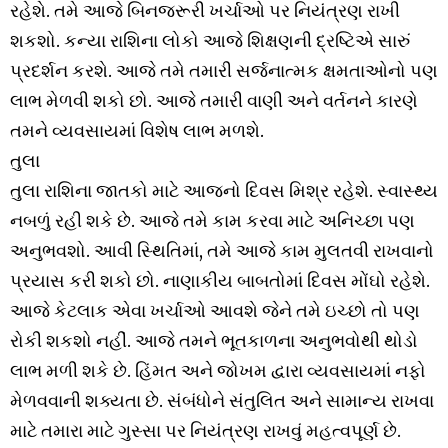
રહેશે. તમે આજે બિનજરૂરી ખર્ચાઓ પર નિયંત્રણ રાખી
શકશો. કન્યા રાશિના લોકો આજે શિક્ષણની દ્રષ્ટિએ સારું
પ્રદર્શન કરશે. આજે તમે તમારી સર્જનાત્મક ક્ષમતાઓનો પણ
લાભ મેળવી શકો છો. આજે તમારી વાણી અને વર્તનને કારણે
તમને વ્યવસાયમાં વિશેષ લાભ મળશે.
તુલા
તુલા રાશિના જાતકો માટે આજનો દિવસ મિશ્ર રહેશે. સ્વાસ્થ્ય
નબળું રહી શકે છે. આજે તમે કામ કરવા માટે અનિચ્છા પણ
અનુભવશો. આવી સ્થિતિમાં, તમે આજે કામ મુલતવી રાખવાનો
પ્રયાસ કરી શકો છો. નાણાકીય બાબતોમાં દિવસ મોંઘો રહેશે.
આજે કેટલાક એવા ખર્ચાઓ આવશે જેને તમે ઇચ્છો તો પણ
રોકી શકશો નહીં. આજે તમને ભૂતકાળના અનુભવોથી થોડો
લાભ મળી શકે છે. હિંમત અને જોખમ દ્વારા વ્યવસાયમાં નફો
મેળવવાની શક્યતા છે. સંબંધોને સંતુલિત અને સામાન્ય રાખવા
માટે તમારા માટે ગુસ્સા પર નિયંત્રણ રાખવું મહત્વપૂર્ણ છે.