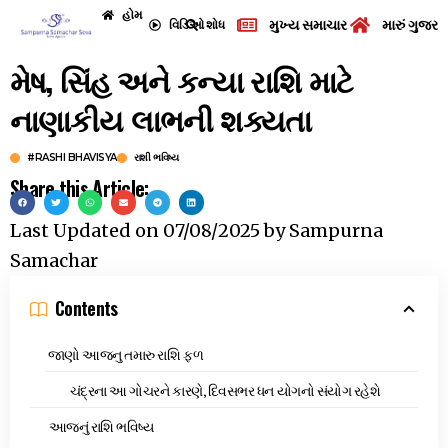
હોમ
મુખ્ય સમાચાર
મારું ગુજરા
વિડિઓ
શોધ
મેષ, સિંહ અને કન્યા રાશિ માટે
નાણાકીય લાભની શક્યતા
#RASHI BHAVISYA
રાશી ભવિષ્ય
Share this Article:
Last Updated on
07/08/2025
by
Sampurna
Samachar
Contents
જાણો આજનુ તમારુ રાશિ ફળ
ચંદ્રના આ ગોચરને કારણે, દિવસભર ધન યોગનો સંયોગ રહેશે
આજનું રાશિ ભવિષ્ય