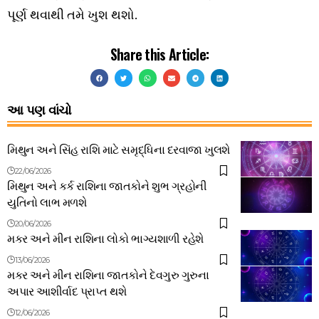
પૂર્ણ થવાથી તમે ખુશ થશો.
Share this Article:
આ પણ વાંચો
મિથુન અને સિંહ રાશિ માટે સમૃદ્ધિના દરવાજા ખુલશે
22/06/2026
મિથુન અને કર્ક રાશિના જાતકોને શુભ ગ્રહોની
યુતિનો લાભ મળશે
20/06/2026
મકર અને મીન રાશિના લોકો ભાગ્યશાળી રહેશે
13/06/2026
મકર અને મીન રાશિના જાતકોને દેવગુરુ ગુરુના
અપાર આશીર્વાદ પ્રાપ્ત થશે
12/06/2026