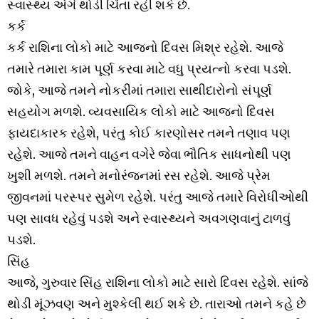
સ્વાસ્થ્ય અંગે થોડી ચિંતા રહી શકે છે.
કર્ક
કર્ક રાશિના લોકો માટે આજનો દિવસ મિશ્ર રહેશે. આજે
તમારે તમારા કામ પૂર્ણ કરવા માટે વધુ પ્રયત્નો કરવા પડશે.
જોકે, આજે તમને નોકરીમાં તમારા સાથીદારોનો સંપૂર્ણ
સહયોગ મળશે. વ્યવસાયિક લોકો માટે આજનો દિવસ
ફાયદાકારક રહેશે, પરંતુ કોઈ કારણોસર તમને તણાવ પણ
રહેશે. આજે તમને વાહન વગેરે જેવા ભૌતિક સાધનોથી પણ
ખુશી મળશે. તમને મનોરંજનમાં રસ રહેશે. આજે પ્રેમ
જીવનમાં પરસ્પર સુમેળ રહેશે. પરંતુ આજે તમારે વિરોધીઓથી
પણ સાવધ રહેવું પડશે અને સ્વાસ્થ્યને અવગણવાનું ટાળવું
પડશે.
સિંહ
આજે, ગુરુવાર સિંહ રાશિના લોકો માટે સારો દિવસ રહેશે. સાંજે
થોડી મૂંઝવણ અને મુશ્કેલી થઈ શકે છે. તારાઓ તમને કહે છે