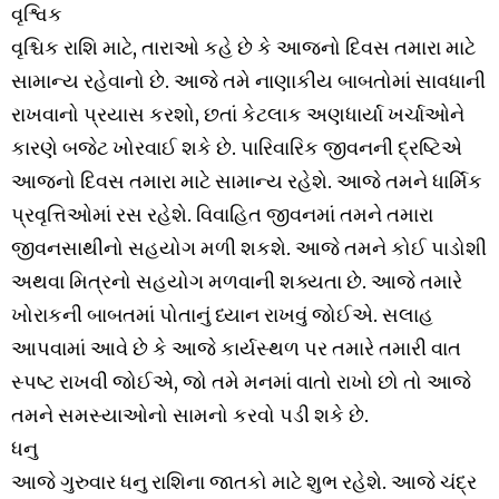
વૃશ્વિક
વૃશ્ચિક રાશિ માટે, તારાઓ કહે છે કે આજનો દિવસ તમારા માટે
સામાન્ય રહેવાનો છે. આજે તમે નાણાકીય બાબતોમાં સાવધાની
રાખવાનો પ્રયાસ કરશો, છતાં કેટલાક અણધાર્યા ખર્ચાઓને
કારણે બજેટ ખોરવાઈ શકે છે. પારિવારિક જીવનની દ્રષ્ટિએ
આજનો દિવસ તમારા માટે સામાન્ય રહેશે. આજે તમને ધાર્મિક
પ્રવૃત્તિઓમાં રસ રહેશે. વિવાહિત જીવનમાં તમને તમારા
જીવનસાથીનો સહયોગ મળી શકશે. આજે તમને કોઈ પાડોશી
અથવા મિત્રનો સહયોગ મળવાની શક્યતા છે. આજે તમારે
ખોરાકની બાબતમાં પોતાનું ધ્યાન રાખવું જોઈએ. સલાહ
આપવામાં આવે છે કે આજે કાર્યસ્થળ પર તમારે તમારી વાત
સ્પષ્ટ રાખવી જોઈએ, જો તમે મનમાં વાતો રાખો છો તો આજે
તમને સમસ્યાઓનો સામનો કરવો પડી શકે છે.
ધનુ
આજે ગુરુવાર ધનુ રાશિના જાતકો માટે શુભ રહેશે. આજે ચંદ્ર