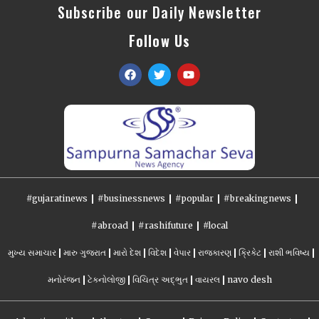
Subscribe our Daily Newsletter
Follow Us
#gujaratinews
#businessnews
#popular
#breakingnews
#abroad
#rashifuture
#local
મુખ્ય સમાચાર
મારુ ગુજરાત
મારો દેશ
વિદેશ
વેપાર
રાજકારણ
ક્રિકેટ
રાશી ભવિષ્ય
મનોરંજન
ટેકનોલોજી
વિચિત્ર અદ્ભુત
વાયરલ
navo desh