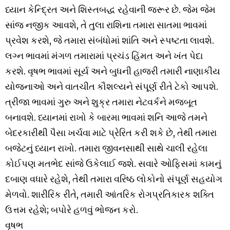
ધ્યાન કેન્દ્રિત અને શિસ્તબદ્ધ રહેવાની જરૂર છે. જેમ જેમ
સાંજ નજીક આવશે, તે તુલા રાશિના તમારા સાતમા ભાવમાં
પ્રવેશ કરશે, જે તમારા સંબંધોમાં શાંતિ અને સ્પષ્ટતા લાવશે.
લગ્ન ભાવમાં મંગળ તમારામાં પ્રચંડ હિંમત અને ખંત પેદા
કરશે. વૃષભ ભાવમાં સૂર્ય અને બુધની હાજરી તમારી નાણાકીય
યોજનાઓ અને વાતચીત કૌશલ્યને સંપૂર્ણ રીતે ટેકો આપશે.
ત્રીજા ભાવમાં ગુરુ અને શુક્ર તમારા નેટવર્કને મજબૂત
બનાવશે. ધ્યાનમાં રાખો કે બારમા ભાવમાં શનિ આજે તમને
બેદરકારીથી પૈસા ખર્ચવા માટે પ્રેરિત કરી શકે છે, તેથી તમારા
બજેટનું ધ્યાન રાખો. તમારા જીવનસાથી સાથે ચાલી રહેલા
કોઈપણ મતભેદ સાંજે ઉકેલાઈ જશે. સવારે ઓફિસમાં કામનું
દબાણ વધારે રહેશે, તેથી તમારા વરિષ્ઠ લોકોનો સંપૂર્ણ સહયોગ
મેળવો. શારીરિક રીતે, તમારી આંતરિક રોગપ્રતિકારક શક્તિ
ઉત્તમ રહેશે; બપોરે હળવું ભોજન કરો.
વૃષભ