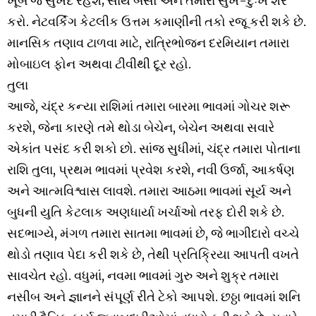
ખૂબ જ સુખદ રહેશે; સાથે બેસો અને તમારા સુખ-દુઃખ શેર
કરો. નેટવર્કિંગ કેટલીક ઉત્તમ કમાણીની તકો રજૂ કરી શકે છે.
માનસિક તણાવ ટાળવા માટે, રાત્રિભોજન દરમિયાન તમારા
મોબાઇલ ફોન અથવા ટીવીથી દૂર રહો.
તુલા
આજે, ચંદ્ર કન્યા રાશિમાં તમારા બારમા ભાવમાં ગોચર શરૂ
કરશે, જેના કારણે તમે થોડા બેચેન, બેચેન અથવા સવારે
એકાંત પસંદ કરી શકો છો. સાંજ સુધીમાં, ચંદ્ર તમારા પોતાના
રાશિ તુલા, પ્રથમ ભાવમાં પ્રવેશ કરશે, નવી ઉર્જા, આકર્ષણ
અને આત્મવિશ્વાસ લાવશે. તમારા આઠમા ભાવમાં સૂર્ય અને
બુધની યુતિ કેટલાક અણધાર્યા ખર્ચાઓ તરફ દોરી શકે છે.
સદભાગ્યે, મંગળ તમારા સાતમા ભાવમાં છે, જે ભાગીદારો વચ્ચે
થોડો તણાવ પેદા કરી શકે છે, તેથી પ્રતિક્રિયા આપતી વખતે
સાવચેત રહો. વધુમાં, નવમા ભાવમાં ગુરુ અને શુક્ર તમારા
નસીબ અને જ્ઞાનને સંપૂર્ણ રીતે ટેકો આપશે. છઠ્ઠા ભાવમાં શનિ