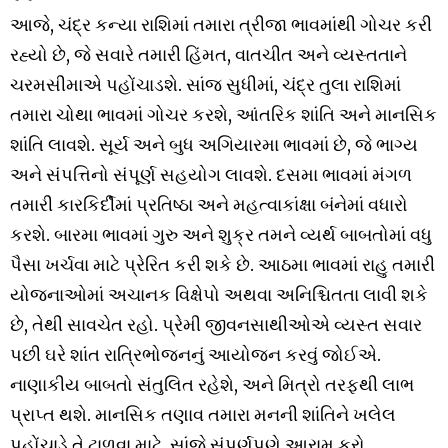
આજે, ચંદ્ર કન્યા રાશિમાં તમારા ત્રીજા ભાવમાંથી ગોચર કરી
રહ્યો છે, જે સવારે તમારી હિંમત, વાતચીત અને વ્યસ્તતાને
ચરમસીમાએ પહોંચાડશે. સાંજ સુધીમાં, ચંદ્ર તુલા રાશિમાં
તમારા ચોથા ભાવમાં ગોચર કરશે, આંતરિક શાંતિ અને માનસિક
શાંતિ લાવશે. સૂર્ય અને બુધ અગિયારમા ભાવમાં છે, જે ભાગ્ય
અને સંપત્તિનો સંપૂર્ણ સહયોગ લાવશે. દસમા ભાવમાં મંગળ
તમારી કારકિર્દીમાં પ્રતિષ્ઠા અને મહત્વાકાંક્ષા બંનેમાં વધારો
કરશે. બારમા ભાવમાં ગુરુ અને શુક્ર તમને વ્યર્થ બાબતોમાં વધુ
પૈસા ખર્ચવા માટે પ્રેરિત કરી શકે છે. આઠમા ભાવમાં રાહુ તમારી
યોજનાઓમાં અચાનક વિક્ષેપો અથવા અનિશ્ચિતતા લાવી શકે
છે, તેથી સાવચેત રહો. પ્રેમી જીવનસાથીઓએ વ્યસ્ત સવાર
પછી ઘરે શાંત રાત્રિભોજનનું આયોજન કરવું જોઈએ.
નાણાકીય બાબતો સંતુલિત રહેશે, અને મિત્રો તરફથી લાભ
પ્રાપ્ત થશે. માનસિક તણાવ તમારા મનની શાંતિને ખલેલ
પહોંચાડે તે ટાળવા માટે, સાંજે સંપૂર્ણપણે આરામ કરો.