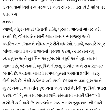
દિનચર્યામાં વિક્ષેપ ન પડવા દો અને સાંજે તમારા કોઈ શોખ પર
કામ કરો.
કન્યા
આજે, ચંદ્ર તમારી પોતાની રાશિ, પ્રથમ ભાવમાં ગોચર કરી
રહ્યો છે, જે સવારે તમારી ભાવનાત્મક સમજણ અને
વ્યક્તિગત ધ્યાનને નોંધપાત્ર રીતે વધારશે. સાંજે, જ્યારે ચંદ્ર
બીજા ભાવમાં ધનના ભાવમાં પ્રવેશ કરશે, ત્યારે તમે વધુ
વ્યવહારુ અને સુરક્ષિત અનુભવશો. સૂર્ય અને બુધ નવમા
ભાવમાં છે, જે તમારી બુદ્ધિને તીક્ષ્ણ, સચોટ અને સકારાત્મક
બનાવે છે. આઠમા ભાવમાં મંગળ ગુસ્સો અથવા દલીલ તરફ
દોરી શકે છે, તેથી કઠોર શબ્દો ટાળો. દસમા ભાવમાં ગુરુ અને
શુક્ર તમારી વાતચીત કુશળતા અને કારકિર્દીની વૃદ્ધિમાં વધારો
કરશે. જોકે, સાતમા ભાવમાં શનિ સંબંધોમાં તમારી ધીરજની
કસોટી કરી શકે છે. સાંજનો સમય તમારા જીવનસાથી સાથે