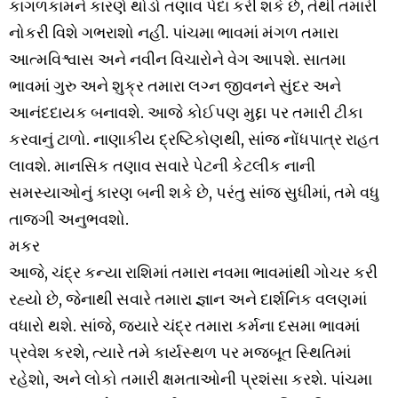
કાગળકામને કારણે થોડો તણાવ પેદા કરી શકે છે, તેથી તમારી
નોકરી વિશે ગભરાશો નહીં. પાંચમા ભાવમાં મંગળ તમારા
આત્મવિશ્વાસ અને નવીન વિચારોને વેગ આપશે. સાતમા
ભાવમાં ગુરુ અને શુક્ર તમારા લગ્ન જીવનને સુંદર અને
આનંદદાયક બનાવશે. આજે કોઈપણ મુદ્દા પર તમારી ટીકા
કરવાનું ટાળો. નાણાકીય દ્રષ્ટિકોણથી, સાંજ નોંધપાત્ર રાહત
લાવશે. માનસિક તણાવ સવારે પેટની કેટલીક નાની
સમસ્યાઓનું કારણ બની શકે છે, પરંતુ સાંજ સુધીમાં, તમે વધુ
તાજગી અનુભવશો.
મકર
આજે, ચંદ્ર કન્યા રાશિમાં તમારા નવમા ભાવમાંથી ગોચર કરી
રહ્યો છે, જેનાથી સવારે તમારા જ્ઞાન અને દાર્શનિક વલણમાં
વધારો થશે. સાંજે, જ્યારે ચંદ્ર તમારા કર્મના દસમા ભાવમાં
પ્રવેશ કરશે, ત્યારે તમે કાર્યસ્થળ પર મજબૂત સ્થિતિમાં
રહેશો, અને લોકો તમારી ક્ષમતાઓની પ્રશંસા કરશે. પાંચમા