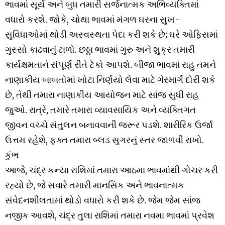
ભાવમાં સૂર્ય અને બુધ તમારી સર્જનાત્મક અભિવ્યક્તિમાં
વધારો કરશે. જોકે, ચોથા ભાવમાં મંગળ ઘરના સુખ-
સુવિધાઓમાં થોડી અસ્વસ્થતા પેદા કરી શકે છે; ઘરે ઓફિસમાં
ગુસ્સો કાઢવાનું ટાળો. છઠ્ઠા ભાવમાં ગુરુ અને શુક્ર તમારી
કાર્યક્ષમતાને સંપૂર્ણ રીતે ટેકો આપશે. બીજા ભાવમાં રાહુ તમને
નાણાકીય બાબતોમાં ખોટા નિર્ણયો લેવા માટે ગેરમાર્ગે દોરી શકે
છે, તેથી તમારા નાણાકીય આયોજન માટે સાંજ સુધી રાહ
જુઓ. રાત્રે, તમારે તમારા વ્યાવસાયિક અને વ્યક્તિગત
જીવન વચ્ચે સંતુલન બનાવવાની જરૂર પડશે. શારીરિક ઉર્જા
ઉત્તમ રહેશે, ફક્ત તમારા બ્લડ સુગરનું સ્તર જાળવી રાખો.
કુંભ
આજે, ચંદ્ર કન્યા રાશિમાં તમારા આઠમા ભાવમાંથી ગોચર કરી
રહ્યો છે, જે સવારે તમારી માનસિક અને ભાવનાત્મક
સંવેદનશીલતામાં થોડો વધારો કરી શકે છે. જેમ જેમ સાંજ
નજીક આવશે, ચંદ્ર તુલા રાશિમાં તમારા નવમા ભાવમાં પ્રવેશ