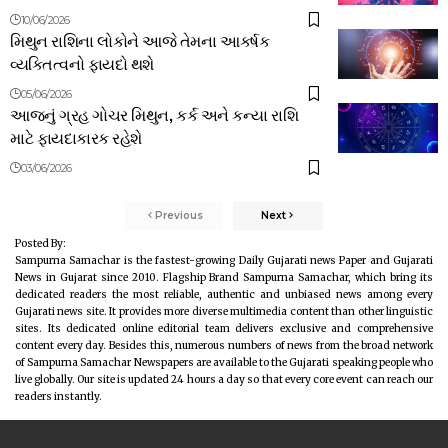
10/06/2026
મિથુન રાશિના લોકોને આજે તેમના આકર્ષક
વ્યક્તિત્વનો ફાયદો થશે
05/06/2026
આજનું ગ્રહ ગોચર મિથુન, કર્ક અને કન્યા રાશિ
માટે ફાયદાકારક રહેશે
03/06/2026
Previous
Next
Posted By:
Sampurna Samachar is the fastest-growing Daily Gujarati news Paper and Gujarati
News in Gujarat since 2010. Flagship Brand Sampurna Samachar, which bring its
dedicated readers the most reliable, authentic and unbiased news among every
Gujarati news site. It provides more diverse multimedia content than other linguistic
sites. Its dedicated online editorial team delivers exclusive and comprehensive
content every day. Besides this, numerous numbers of news from the broad network
of Sampurna Samachar Newspapers are available to the Gujarati speaking people who
live globally. Our site is updated 24 hours a day so that every core event can reach our
readers instantly.