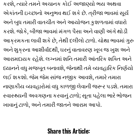
કરશે, ત્યારે તમને અચાનક કોઈ અજાણ્યો ભય અથવા
એકાંતની ઇચ્છાનો અનુભવ થઈ શકે છે. ત્રીજા ભાવમાં સૂર્ય
અને બુધ તમારી વાતચીત અને આયોજન કુશળતામાં વધારો
કરશે. જોકે, બીજા ભાવમાં મંગળ પૈસા અને વાણી અંગે થોડી
આક્રમકતા લાવી શકે છે, તેથી દલીલો ટાળો. ચોથા ભાવમાં ગુરુ
અને શુક્રના આશીર્વાદથી, ઘરનું વાતાવરણ ખૂબ જ ખુશ અને
આરામદાયક રહેશે. લગ્નમાં શનિ તમારી આંતરિક શક્તિ અને
ધ્યાનને વધુ મજબૂત બનાવશે, જેનાથી તમે વ્યવહારિક નિર્ણયો
લઈ શકશો. જેમ જેમ સાંજ નજીક આવશે, તમારે તમારા
નાણાકીય વ્યવહારોમાં વધુ કાળજી લેવાની જરૂર પડશે. તમારા
સ્વાસ્થ્યની અવગણના કરવાનું ટાળો; સૂતા પહેલા ભારે ભોજન
ખાવાનું ટાળો, અને તમારી જાતને આરામ આપો.
Share this Article: