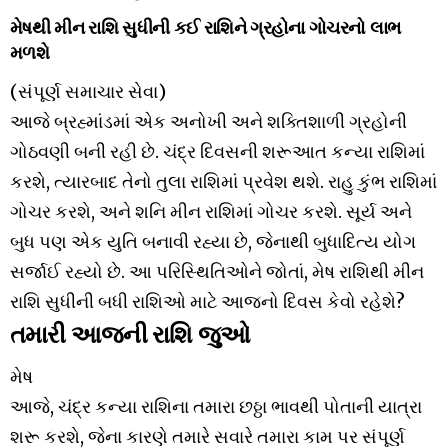
મેષથી મીન રાશિ સુધીની કઈ રાશિને ગ્રહોના ગોચરનો લાભ
મળશે
(સંપૂર્ણ સમાચાર સેવા)
આજે બ્રહ્માંડમાં એક અનોખી અને શક્તિશાળી ગ્રહોની
ગોઠવણી બની રહી છે. ચંદ્ર દિવસની શરૂઆત કન્યા રાશિમાં
કરશે, ત્યારબાદ તેનો તુલા રાશિમાં પ્રવેશ થશે. રાહુ કુંભ રાશિમાં
ગોચર કરશે, અને શનિ મીન રાશિમાં ગોચર કરશે. સૂર્ય અને
બુધ પણ એક યુતિ બનાવી રહ્યા છે, જેનાથી બુધાદિત્ય યોગ
સર્જાઈ રહ્યો છે. આ પરિસ્થિતિઓને જોતાં, મેષ રાશિથી મીન
રાશિ સુધીની બધી રાશિઓ માટે આજનો દિવસ કેવો રહેશે?
તમારી આજની રાશિ જુઓ
મેષ
આજે, ચંદ્ર કન્યા રાશિના તમારા છઠ્ઠા ભાવથી પોતાની યાત્રા
શરૂ કરશે, જેના કારણે તમારે સવારે તમારા કામ પર સંપૂર્ણ