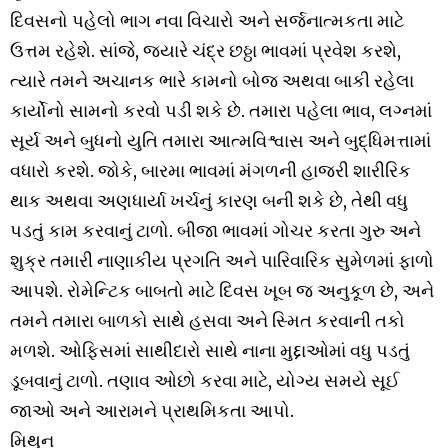
દિવસનો પહેલો ભાગ નવા વિચારો અને સર્જનાત્મકતા માટે
ઉત્તમ રહેશે. સાંજે, જ્યારે ચંદ્ર છઠ્ઠા ભાવમાં પ્રવેશ કરશે,
ત્યારે તમને અચાનક ભારે કામનો બોજ અથવા બાકી રહેલા
કાર્યોનો સામનો કરવો પડી શકે છે. તમારા પહેલા ભાવ, લગ્નમાં
સૂર્ય અને બુધનો યુતિ તમારા આત્મવિશ્વાસ અને બુદ્ધિમત્તામાં
વધારો કરશે. જોકે, બારમા ભાવમાં મંગળની હાજરી શારીરિક
થાક અથવા અણધાર્યા ખર્ચનું કારણ બની શકે છે, તેથી વધુ
પડતું કામ કરવાનું ટાળો. બીજા ભાવમાં ગોચર કરતા ગુરુ અને
શુક્ર તમારી નાણાકીય પ્રગતિ અને પારિવારિક સુમેળમાં ફાળો
આપશે. રોમેન્ટિક બાબતો માટે દિવસ ખૂબ જ અનુકૂળ છે, અને
તમને તમારા બાળકો સાથે હસવા અને સ્મિત કરવાની તકો
મળશે. ઓફિસમાં સાથીદારો સાથે નાના મુદ્દાઓમાં વધુ પડતું
ડૂબવાનું ટાળો. તણાવ ઓછો કરવા માટે, યોગ્ય સમયે સૂઈ
જાઓ અને આરામને પ્રાથમિકતા આપો.
મિથુન