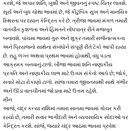
કરશે, જે અપાર શાંતિ, ખુશી અને જીવનનું સ્પષ્ટ ચિત્ર લાવશે.
સૂર્ય અને બુધ ચોથા ભાવમાં છે, જે કૌટુંબિક સુખ અને માનસિક
સ્થિરતા પર ધ્યાન કેન્દ્રિત કરે છે. ત્રીજા ભાવમાં મંગળ તમારી
વાતચીત કુશળતા અને હિંમતને નોંધપાત્ર રીતે મજબૂત
બનાવશે. પાંચમા ભાવમાં ગુરુ અને શુક્ર તમારી સર્જનાત્મકતા
અને પ્રિયજનો સાથેના સંબંધોને સંપૂર્ણ રીતે ટેકો આપી રહ્યા
છે. રાહુ લગ્ન અથવા પ્રથમ ભાવમાં હોવાથી, વધુ પડતા
આક્રમક બનવાનું ટાળો. બીજા ભાવમાં શનિ નાણાકીય
પ્રગતિ અને નાણાકીય લાભ માટે ઉત્તમ સંકેતો આપે છે; જોકે,
સવારે મોટા રોકાણો ટાળો. સાંજ તમારા જીવનસાથી સાથે ગંભીર
અને ઊંડા વાતચીતમાં જોડાવા માટે ઉત્તમ રહેશે.
મીન
આજે, ચંદ્ર કન્યા રાશિમાં તમારા સાતમા ભાવમાં ગોચર કરી
રહ્યો છે, તમારી સવાર ભાગીદારી અને વ્યવસાયિક સોદાઓ પર
કેન્દ્રિત કરશે. સાંજે, જ્યારે ચંદ્ર આઠમા ભાવમાં પ્રવેશ