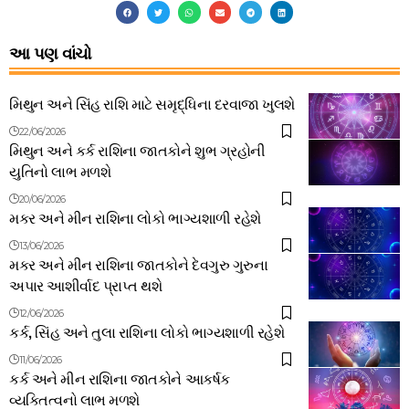
આ પણ વાંચો
મિથુન અને સિંહ રાશિ માટે સમૃદ્ધિના દરવાજા ખુલશે
22/06/2026
મિથુન અને કર્ક રાશિના જાતકોને શુભ ગ્રહોની
યુતિનો લાભ મળશે
20/06/2026
મકર અને મીન રાશિના લોકો ભાગ્યશાળી રહેશે
13/06/2026
મકર અને મીન રાશિના જાતકોને દેવગુરુ ગુરુના
અપાર આશીર્વાદ પ્રાપ્ત થશે
12/06/2026
કર્ક, સિંહ અને તુલા રાશિના લોકો ભાગ્યશાળી રહેશે
11/06/2026
કર્ક અને મીન રાશિના જાતકોને આકર્ષક
વ્યક્તિત્વનો લાભ મળશે