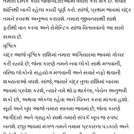
તમારી દૈનિક કાર્ય જવાબદારીઓમાં વધારો કરી શકે છે. સવારે
શાંતિથી બાકી રહેલા કાર્યો પૂર્ણ કરો. સાંજે, પ્રથમ ભાવમાં ચંદ્ર
તમને સ્વસ્થ અનુભવ કરાવશે. તમારા જીવનસાથી સાથે
ફરીથી વાત કરવા અને રોમેન્ટિક સાંજ વિતાવવાનો આ સારો
સમય છે.
વૃશ્વિક
ચંદ્ર આજે વૃશ્વિક રાશિમાં તમારા અગિયારમા ભાવમાં ગોચર
કરી રહ્યો છે, જેના કારણે તમને નવા લોકો સાથે મળવાની,
વરિષ્ઠ લોકોનો સહયોગ મળવાની અને સવારે નફો થવાની
શક્યતાઓ વધશે. સાંજે, જ્યારે ચંદ્ર તુલા રાશિમાં બારમા
ભાવમાં પ્રવેશ કરશે, ત્યારે તમે થોડા થાકેલા, બેચેન અનુભવી
શકો છો, અથવા એકલા રહેવા અને ચિંતન કરવા માંગતા હશો.
સૂર્ય અને બુધ આજે તમારા સાતમા ભાવમાં છે, જેના કારણે
ભાગીદારો અને ગ્રાહકો સાથે તમારો સંપર્ક ખૂબ જ સ્પષ્ટ
બનશે. છઠ્ઠા ભાવમાં મંગળ તમને તમામ પ્રકારના પડકારો અને