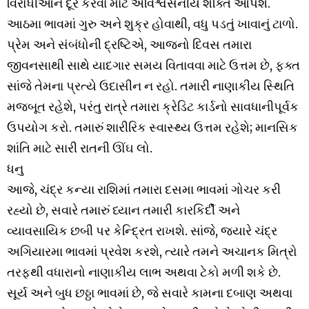
વિરોધીઓને દૂર કરવા માટે અવિશ્વસનીય શક્તિ આપશે.
આઠમા ભાવમાં ગુરુ અને શુક્ર હોવાથી, વધુ પડતું ખાવાનું ટાળો.
પ્રેમ અને સંબંધોની દ્રષ્ટિએ, આજનો દિવસ તમારા
જીવનસાથી સાથે યાદગાર સમય વિતાવવા માટે ઉત્તમ છે, ફક્ત
સાંજે તેમના પ્રત્યે ઉદાસીન ન રહો. તમારી નાણાકીય સ્થિતિ
મજબૂત રહેશે, પરંતુ રાત્રે તમારા ક્રેડિટ કાર્ડનો સાવધાનીપૂર્વક
ઉપયોગ કરો. તમારું શારીરિક સ્વાસ્થ્ય ઉત્તમ રહેશે; માનસિક
શાંતિ માટે સારી રાતની ઊંઘ લો.
ધનુ
આજે, ચંદ્ર કન્યા રાશિમાં તમારા દસમા ભાવમાં ગોચર કરી
રહ્યો છે, સવારે તમારું ધ્યાન તમારી કારકિર્દી અને
વ્યાવસાયિક છબી પર કેન્દ્રિત રાખશે. સાંજે, જ્યારે ચંદ્ર
અગિયારમા ભાવમાં પ્રવેશ કરશે, ત્યારે તમને અચાનક મિત્રો
તરફથી વધારાનો નાણાકીય લાભ અથવા ટેકો મળી શકે છે.
સૂર્ય અને બુધ છઠ્ઠા ભાવમાં છે, જે સવારે કામના દબાણ અથવા