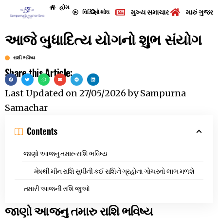
હોમ
મુખ્ય સમાચાર
મારું ગુજરા
વિડિઓ
શોધ
આજે બુધાદિત્ય યોગનો શુભ સંયોગ
રાશી ભવિષ્ય
Share this Article:
Last Updated on
27/05/2026
by
Sampurna
Samachar
Contents
જાણો આજનુ તમારુ રાશિ ભવિષ્ય
મેષથી મીન રાશિ સુધીની કઈ રાશિને ગ્રહોના ગોચરનો લાભ મળશે
તમારી આજની રાશિ જુઓ
જાણો આજનુ તમારુ રાશિ ભવિષ્ય