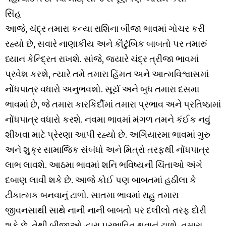
સિંહ
આજે, ચંદ્ર તમારા કન્યા રાશિના બીજા ભાવમાં ગોચર કરી
રહ્યો છે, સવારે નાણાકીય અને કૌટુંબિક બાબતો પર તમારું
ધ્યાન કેન્દ્રિત રાખશે. સાંજે, જ્યારે ચંદ્ર ત્રીજા ભાવમાં
પ્રવેશ કરશે, ત્યારે તમે તમારા હિંમત અને આત્મવિશ્વાસમાં
નોંધપાત્ર વધારો અનુભવશો. સૂર્ય અને બુધ તમારા દસમા
ભાવમાં છે, જે તમારા કારકિર્દીમાં તમારા પ્રભાવ અને પ્રતિષ્ઠામાં
નોંધપાત્ર વધારો કરશે. નવમા ભાવમાં મંગળ તમને કંઈક નવું
શીખવા માટે પ્રેરણા આપી રહ્યો છે. અગિયારમા ભાવમાં ગુરુ
અને શુક્ર સામાજિક સંબંધો અને મિત્રો તરફથી નોંધપાત્ર
લાભ લાવશે. આઠમા ભાવમાં શનિ ભવિષ્યની ચિંતાઓ અંગે
દબાણ લાવી શકે છે. આજે કોઈ પણ બાબતમાં હઠીલા કે
ટીકાત્મક બનવાનું ટાળો. સાતમા ભાવમાં રાહુ તમારા
જીવનસાથી સાથે નાની નાની બાબતો પર દલીલો તરફ દોરી
શકે છે, તેથી બીજાઓ દ્વારા પ્રભાવિત થવાનું ટાળો. તમારા