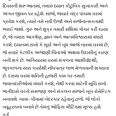
દિવસની શરૂઆતમાં, તમારું ધ્યાન કૌટુંબિક સુખાકારી અને
અંગત જીવન પર રહેશે. સાંજે, જ્યારે ચંદ્ર પાંચમા ઘરમાં
પ્રવેશ કરશે, ત્યારે તમે નવી ઉર્જા અને સર્જનાત્મકતાથી
ભરાઈ જશો. ગુરુ અને શુક્ર તમારી રાશિમાં ગોચર કરી રહ્યા
છે, જે તમારા આકર્ષણ, જ્ઞાન અને આત્મવિશ્વાસમાં વધારો
કરશે. ધ્યાનમાં રાખો કે સૂર્ય અને બુધ આજે બારમા ઘરમાં છે,
જે સવારે કેટલીક અજાણી ચિંતાઓ અથવા ઉદાસીનું કારણ
બની શકે છે. અગિયારમા ઘરમાં મંગળના આશીર્વાદથી,
ભૂતકાળના સારા કાર્યોથી નોંધપાત્ર લાભ મેળવવાની શક્યતા
છે. દસમા ઘરમાં શનિની હાજરી કામ પર તમારી
જવાબદારીઓમાં વધારો કરશે, તેથી કરવા માટેની સૂચિ રાખો.
ભાગીદારો વચ્ચે સમજણ અને સંકલન સાંજને ખૂબ રોમેન્ટિક
બનાવશે. ખાવા-પીવામાં બેદરકાર રહેવાનું ટાળો. જે લોકો
વ્યૂહરચના બનાવે છે તેમનું ઓફિસ મીટિંગમાં મૂલ્ય હશે.
કર્ક